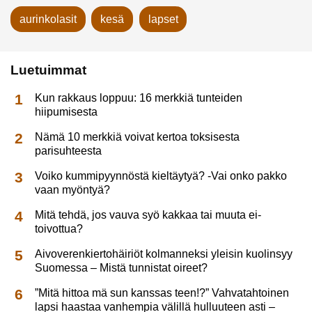
aurinkolasit
kesä
lapset
Luetuimmat
Kun rakkaus loppuu: 16 merkkiä tunteiden
hiipumisesta
Nämä 10 merkkiä voivat kertoa toksisesta
parisuhteesta
Voiko kummipyynnöstä kieltäytyä? -Vai onko pakko
vaan myöntyä?
Mitä tehdä, jos vauva syö kakkaa tai muuta ei-
toivottua?
Aivoverenkiertohäiriöt kolmanneksi yleisin kuolinsyy
Suomessa – Mistä tunnistat oireet?
”Mitä hittoa mä sun kanssas teen!?” Vahvatahtoinen
lapsi haastaa vanhempia välillä hulluuteen asti –