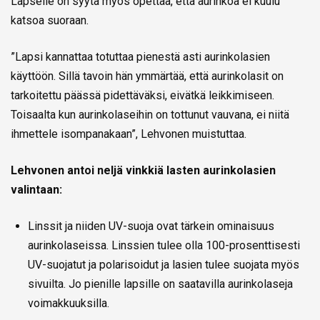
Lapselle on syytä myös opettaa, että aurinkoa ei kuulu
katsoa suoraan.
”Lapsi kannattaa totuttaa pienestä asti aurinkolasien
käyttöön. Sillä tavoin hän ymmärtää, että aurinkolasit on
tarkoitettu päässä pidettäväksi, eivätkä leikkimiseen.
Toisaalta kun aurinkolaseihin on tottunut vauvana, ei niitä
ihmettele isompanakaan”, Lehvonen muistuttaa.
Lehvonen antoi neljä vinkkiä lasten aurinkolasien
valintaan:
Linssit ja niiden UV-suoja ovat tärkein ominaisuus
aurinkolaseissa. Linssien tulee olla 100-prosenttisesti
UV-suojatut ja polarisoidut ja lasien tulee suojata myös
sivuilta. Jo pienille lapsille on saatavilla aurinkolaseja
voimakkuuksilla.