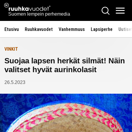
Siirry
Ruuhkavuodet.fi
Hae
Etusivulle
sisältöön
Vali
Suomen lempein perhemedia
Etusivu
Ruuhkavuodet
Vanhemmuus
Lapsiperhe
Uutise
VINKIT
Suojaa lapsen herkät silmät! Näin
valitset hyvät aurinkolasit
26.5.2023