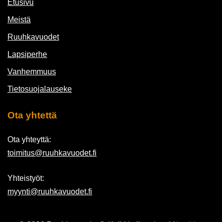
Etusivu
Meistä
Ruuhkavuodet
Lapsiperhe
Vanhemmuus
Tietosuojalauseke
Ota yhtettä
Ota yhteyttä:
toimitus@ruuhkavuodet.fi
Yhteistyöt:
myynti@ruuhkavuodet.fi