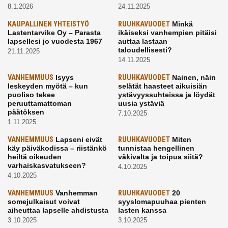
8.1.2026
24.11.2025
KAUPALLINEN YHTEISTYÖ
RUUHKAVUODET
Minkä
Lastentarvike Oy – Parasta
ikäiseksi vanhempien pitäisi
lapsellesi jo vuodesta 1967
auttaa lastaan
taloudellisesti?
21.11.2025
14.11.2025
VANHEMMUUS
Isyys
RUUHKAVUODET
Nainen, näin
leskeyden myötä – kun
selätät haasteet aikuisiän
puoliso tekee
ystävyyssuhteissa ja löydät
peruuttamattoman
uusia ystäviä
päätöksen
7.10.2025
1.11.2025
VANHEMMUUS
Lapseni eivät
RUUHKAVUODET
Miten
käy päiväkodissa – riistänkö
tunnistaa hengellinen
heiltä oikeuden
väkivalta ja toipua siitä?
varhaiskasvatukseen?
4.10.2025
4.10.2025
VANHEMMUUS
Vanhemman
RUUHKAVUODET
20
somejulkaisut voivat
syyslomapuuhaa pienten
aiheuttaa lapselle ahdistusta
lasten kanssa
3.10.2025
3.10.2025