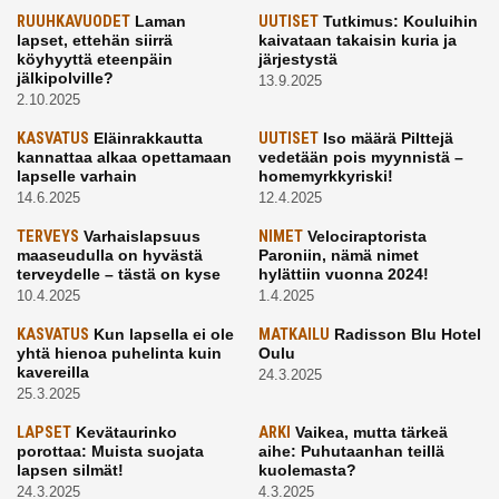
RUUHKAVUODET
Laman
UUTISET
Tutkimus: Kouluihin
lapset, ettehän siirrä
kaivataan takaisin kuria ja
köyhyyttä eteenpäin
järjestystä
jälkipolville?
13.9.2025
2.10.2025
KASVATUS
Eläinrakkautta
UUTISET
Iso määrä Pilttejä
kannattaa alkaa opettamaan
vedetään pois myynnistä –
lapselle varhain
homemyrkkyriski!
14.6.2025
12.4.2025
TERVEYS
Varhaislapsuus
NIMET
Velociraptorista
maaseudulla on hyvästä
Paroniin, nämä nimet
terveydelle – tästä on kyse
hylättiin vuonna 2024!
10.4.2025
1.4.2025
KASVATUS
Kun lapsella ei ole
MATKAILU
Radisson Blu Hotel
yhtä hienoa puhelinta kuin
Oulu
kavereilla
24.3.2025
25.3.2025
LAPSET
Kevätaurinko
ARKI
Vaikea, mutta tärkeä
porottaa: Muista suojata
aihe: Puhutaanhan teillä
lapsen silmät!
kuolemasta?
24.3.2025
4.3.2025