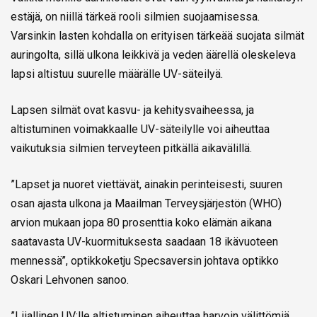
estäjä, on niillä tärkeä rooli silmien suojaamisessa.
Varsinkin lasten kohdalla on erityisen tärkeää suojata silmät
auringolta, sillä ulkona leikkivä ja veden äärellä oleskeleva
lapsi altistuu suurelle määrälle UV-säteilyä.
Lapsen silmät ovat kasvu- ja kehitysvaiheessa, ja
altistuminen voimakkaalle UV-säteilylle voi aiheuttaa
vaikutuksia silmien terveyteen pitkällä aikavälillä.
”Lapset ja nuoret viettävät, ainakin perinteisesti, suuren
osan ajasta ulkona ja Maailman Terveysjärjestön (WHO)
arvion mukaan jopa 80 prosenttia koko elämän aikana
saatavasta UV-kuormituksesta saadaan 18 ikävuoteen
mennessä”, optikkoketju Specsaversin johtava optikko
Oskari Lehvonen sanoo.
”Liiallinen UV:lle altistuminen aiheuttaa harvoin välittömiä