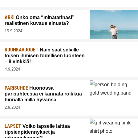
ARKI
Onko oma “minätarinasi”
realistinen kuvaus sinusta?
15.9.2024
RUUHKAVUODET
Näin saat selville
toisen ihmisen todellisen luonteen
– 8 vinkkiä!
4.9.2024
PARISUHDE
Huonossa
parisuhteessa ei kannata roikkua
hinnalla millä hyvänsä
2.9.2024
LAPSET
Voiko lapselle laittaa
ripsienpidennykset ja
rakennekynnet?