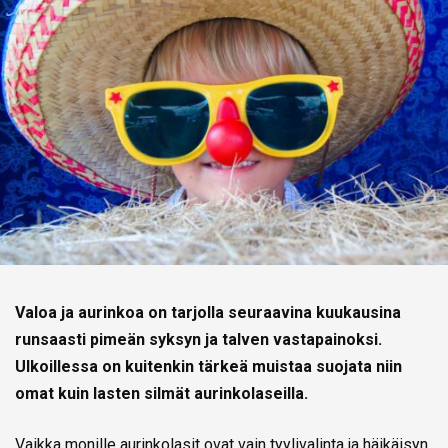
Valoa ja aurinkoa on tarjolla seuraavina kuukausina
runsaasti pimeän syksyn ja talven vastapainoksi.
Ulkoillessa on kuitenkin tärkeä muistaa suojata niin
omat kuin lasten silmät aurinkolaseilla.
Vaikka monille aurinkolasit ovat vain tyylivalinta ja häikäisyn