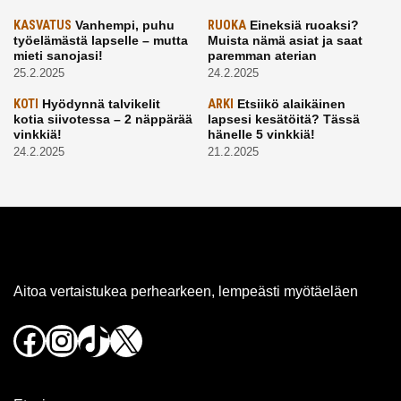
KASVATUS
Vanhempi, puhu
RUOKA
Eineksiä ruoaksi?
työelämästä lapselle – mutta
Muista nämä asiat ja saat
mieti sanojasi!
paremman aterian
25.2.2025
24.2.2025
KOTI
Hyödynnä talvikelit
ARKI
Etsiikö alaikäinen
kotia siivotessa – 2 näppärää
lapsesi kesätöitä? Tässä
vinkkiä!
hänelle 5 vinkkiä!
24.2.2025
21.2.2025
Aitoa vertaistukea perhearkeen, lempeästi myötäeläen
Facebook
Instagram
TikTok
X