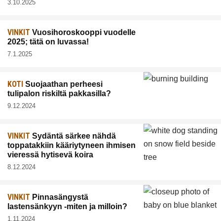
3.10.2025
VINKIT
Vuosihoroskooppi vuodelle
2025; tätä on luvassa!
7.1.2025
KOTI
Suojaathan perheesi
tulipalon riskiltä pakkasilla?
9.12.2024
VINKIT
Sydäntä särkee nähdä
toppatakkiin kääriytyneen ihmisen
vieressä hytisevä koira
8.12.2024
VINKIT
Pinnasängystä
lastensänkyyn -miten ja milloin?
1.11.2024