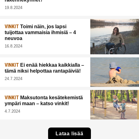
19.8.2024
VINKIT
Toimi näin, jos lapsi
tuijottaa vammaisia ihmisiä – 4
neuvoa
16.8.2024
VINKIT
Ei enää hiekkaa kaikkialla –
tämä niksi helpottaa rantapäiviä!
24.7.2024
VINKIT
Maksutonta kesätekemistä
ympäri maan – katso vinkit!
4.7.2024
Lataa lisää