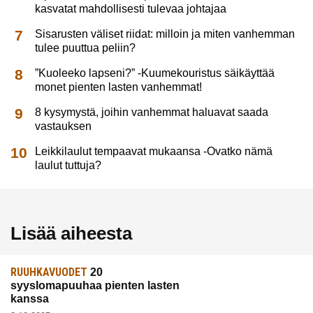
kasvatat mahdollisesti tulevaa johtajaa
Sisarusten väliset riidat: milloin ja miten vanhemman
tulee puuttua peliin?
”Kuoleeko lapseni?” -Kuumekouristus säikäyttää
monet pienten lasten vanhemmat!
8 kysymystä, joihin vanhemmat haluavat saada
vastauksen
Leikkilaulut tempaavat mukaansa -Ovatko nämä
laulut tuttuja?
Lisää aiheesta
RUUHKAVUODET
20
syyslomapuuhaa pienten lasten
kanssa