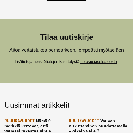
Tilaa uutiskirje
Aitoa vertaistukea perhearkeen, lempeästi myötäeläen
Lisätietoja henkilötietojen käsittelystä
tietosuojaselosteesta
.
Uusimmat artikkelit
RUUHKAVUODET
Nämä 9
RUUHKAVUODET
Vauvan
merkkiä kertovat, että
nukuttaminen huudattamalla
vauvasi rakastaa sinua
– oikein vai ei?