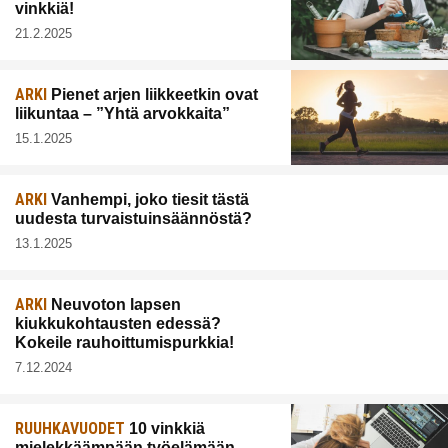
vinkkiä!
21.2.2025
ARKI
Pienet arjen liikkeetkin ovat
liikuntaa – ”Yhtä arvokkaita”
15.1.2025
ARKI
Vanhempi, joko tiesit tästä
uudesta turvaistuinsäännöstä?
13.1.2025
ARKI
Neuvoton lapsen
kiukkukohtausten edessä?
Kokeile rauhoittumispurkkia!
7.12.2024
RUUHKAVUODET
10 vinkkiä
mielekkäämpään työelämään