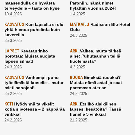
maaseudulla on hyvästä
Paroniin, nämä nimet
terveydelle – tästä on kyse
hylättiin vuonna 2024!
10.4.2025
1.4.2025
KASVATUS
Kun lapsella ei ole
MATKAILU
Radisson Blu Hotel
yhtä hienoa puhelinta kuin
Oulu
kavereilla
24.3.2025
25.3.2025
LAPSET
Kevätaurinko
ARKI
Vaikea, mutta tärkeä
porottaa: Muista suojata
aihe: Puhutaanhan teillä
lapsen silmät!
kuolemasta?
24.3.2025
4.3.2025
KASVATUS
Vanhempi, puhu
RUOKA
Eineksiä ruoaksi?
työelämästä lapselle – mutta
Muista nämä asiat ja saat
mieti sanojasi!
paremman aterian
25.2.2025
24.2.2025
KOTI
Hyödynnä talvikelit
ARKI
Etsiikö alaikäinen
kotia siivotessa – 2 näppärää
lapsesi kesätöitä? Tässä
vinkkiä!
hänelle 5 vinkkiä!
24.2.2025
21.2.2025