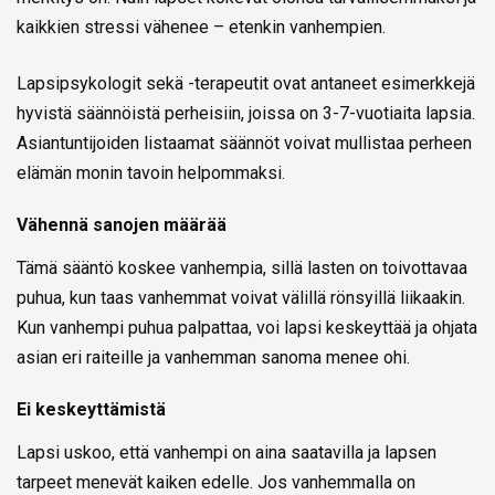
kaikkien stressi vähenee – etenkin vanhempien.
Lapsipsykologit sekä -terapeutit ovat antaneet esimerkkejä
hyvistä säännöistä perheisiin, joissa on 3-7-vuotiaita lapsia.
Asiantuntijoiden listaamat säännöt voivat mullistaa perheen
elämän monin tavoin helpommaksi.
Vähennä sanojen määrää
Tämä sääntö koskee vanhempia, sillä lasten on toivottavaa
puhua, kun taas vanhemmat voivat välillä rönsyillä liikaakin.
Kun vanhempi puhua palpattaa, voi lapsi keskeyttää ja ohjata
asian eri raiteille ja vanhemman sanoma menee ohi.
Ei keskeyttämistä
Lapsi uskoo, että vanhempi on aina saatavilla ja lapsen
tarpeet menevät kaiken edelle. Jos vanhemmalla on