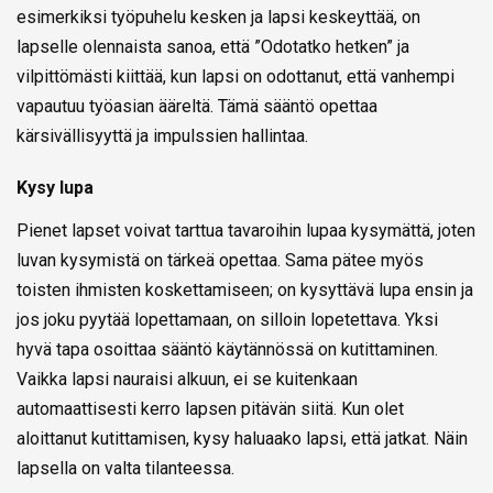
esimerkiksi työpuhelu kesken ja lapsi keskeyttää, on
lapselle olennaista sanoa, että ”Odotatko hetken” ja
vilpittömästi kiittää, kun lapsi on odottanut, että vanhempi
vapautuu työasian ääreltä. Tämä sääntö opettaa
kärsivällisyyttä ja impulssien hallintaa.
Kysy lupa
Pienet lapset voivat tarttua tavaroihin lupaa kysymättä, joten
luvan kysymistä on tärkeä opettaa. Sama pätee myös
toisten ihmisten koskettamiseen; on kysyttävä lupa ensin ja
jos joku pyytää lopettamaan, on silloin lopetettava. Yksi
hyvä tapa osoittaa sääntö käytännössä on kutittaminen.
Vaikka lapsi nauraisi alkuun, ei se kuitenkaan
automaattisesti kerro lapsen pitävän siitä. Kun olet
aloittanut kutittamisen, kysy haluaako lapsi, että jatkat. Näin
lapsella on valta tilanteessa.