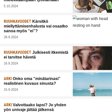
5.10.2024
RUUHKAVUODET
Kärsitkö
miellyttämisenhalusta vai osaatko
sanoa myös “ei”?
28.9.2024
RUUHKAVUODET
Julkisesti itkemistä
ei tarvitse hävetä
16.9.2024
ARKI
Onko oma “minätarinasi”
realistinen kuvaus sinusta?
15.9.2024
ARKI
Valvottaako lapsi? Jo yhden
yön univaje jättää jälkensä