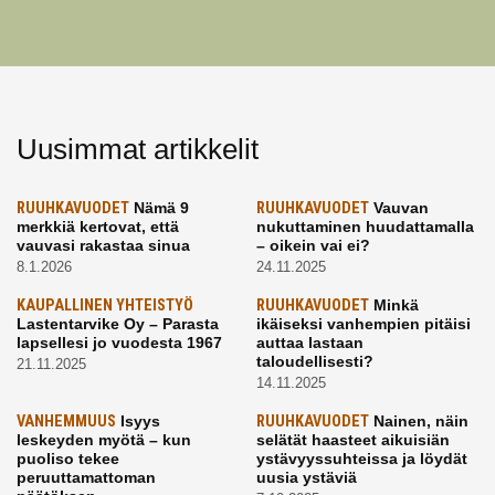
Uusimmat artikkelit
RUUHKAVUODET
Nämä 9
RUUHKAVUODET
Vauvan
merkkiä kertovat, että
nukuttaminen huudattamalla
vauvasi rakastaa sinua
– oikein vai ei?
8.1.2026
24.11.2025
KAUPALLINEN YHTEISTYÖ
RUUHKAVUODET
Minkä
Lastentarvike Oy – Parasta
ikäiseksi vanhempien pitäisi
lapsellesi jo vuodesta 1967
auttaa lastaan
taloudellisesti?
21.11.2025
14.11.2025
VANHEMMUUS
Isyys
RUUHKAVUODET
Nainen, näin
leskeyden myötä – kun
selätät haasteet aikuisiän
puoliso tekee
ystävyyssuhteissa ja löydät
peruuttamattoman
uusia ystäviä