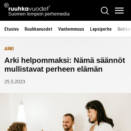
Siirry
Ruuhkavuodet.fi
Hae
Etusivulle
sisältöön
Vali
Suomen lempein perhemedia
Etusivu
Ruuhkavuodet
Vanhemmuus
Lapsiperhe
Uutise
ARKI
Arki helpommaksi: Nämä säännöt
mullistavat perheen elämän
25.5.2023