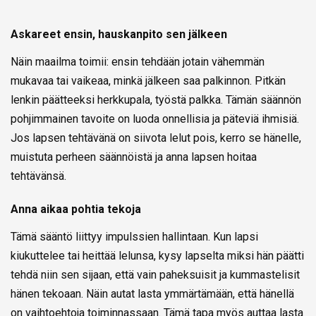
Askareet ensin, hauskanpito sen jälkeen
Näin maailma toimii: ensin tehdään jotain vähemmän
mukavaa tai vaikeaa, minkä jälkeen saa palkinnon. Pitkän
lenkin päätteeksi herkkupala, työstä palkka. Tämän säännön
pohjimmainen tavoite on luoda onnellisia ja päteviä ihmisiä.
Jos lapsen tehtävänä on siivota lelut pois, kerro se hänelle,
muistuta perheen säännöistä ja anna lapsen hoitaa
tehtävänsä.
Anna aikaa pohtia tekoja
Tämä sääntö liittyy impulssien hallintaan. Kun lapsi
kiukuttelee tai heittää lelunsa, kysy lapselta miksi hän päätti
tehdä niin sen sijaan, että vain paheksuisit ja kummastelisit
hänen tekoaan. Näin autat lasta ymmärtämään, että hänellä
on vaihtoehtoja toiminnassaan. Tämä tapa myös auttaa lasta