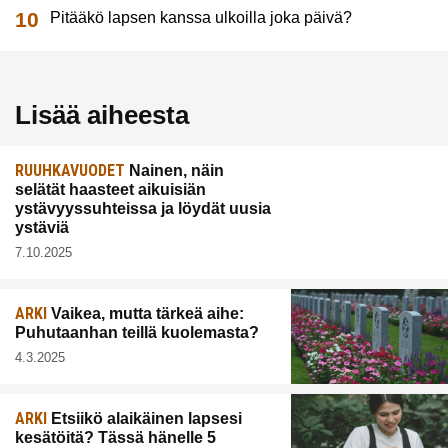
Pitääkö lapsen kanssa ulkoilla joka päivä?
Lisää aiheesta
RUUHKAVUODET
Nainen, näin
selätät haasteet aikuisiän
ystävyyssuhteissa ja löydät uusia
ystäviä
7.10.2025
ARKI
Vaikea, mutta tärkeä aihe:
Puhutaanhan teillä kuolemasta?
4.3.2025
ARKI
Etsiikö alaikäinen lapsesi
kesätöitä? Tässä hänelle 5