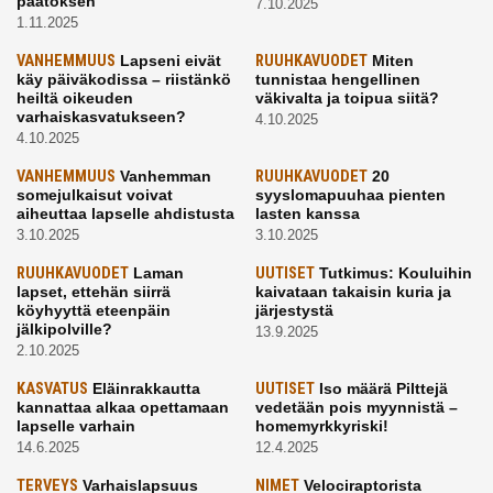
päätöksen
7.10.2025
1.11.2025
VANHEMMUUS
Lapseni eivät
RUUHKAVUODET
Miten
käy päiväkodissa – riistänkö
tunnistaa hengellinen
heiltä oikeuden
väkivalta ja toipua siitä?
varhaiskasvatukseen?
4.10.2025
4.10.2025
VANHEMMUUS
Vanhemman
RUUHKAVUODET
20
somejulkaisut voivat
syyslomapuuhaa pienten
aiheuttaa lapselle ahdistusta
lasten kanssa
3.10.2025
3.10.2025
RUUHKAVUODET
Laman
UUTISET
Tutkimus: Kouluihin
lapset, ettehän siirrä
kaivataan takaisin kuria ja
köyhyyttä eteenpäin
järjestystä
jälkipolville?
13.9.2025
2.10.2025
KASVATUS
Eläinrakkautta
UUTISET
Iso määrä Pilttejä
kannattaa alkaa opettamaan
vedetään pois myynnistä –
lapselle varhain
homemyrkkyriski!
14.6.2025
12.4.2025
TERVEYS
Varhaislapsuus
NIMET
Velociraptorista