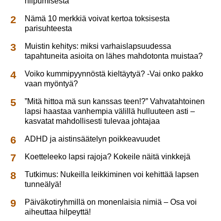
hiipumisesta
Nämä 10 merkkiä voivat kertoa toksisesta
parisuhteesta
Muistin kehitys: miksi varhaislapsuudessa
tapahtuneita asioita on lähes mahdotonta muistaa?
Voiko kummipyynnöstä kieltäytyä? -Vai onko pakko
vaan myöntyä?
”Mitä hittoa mä sun kanssas teen!?” Vahvatahtoinen
lapsi haastaa vanhempia välillä hulluuteen asti –
kasvatat mahdollisesti tulevaa johtajaa
ADHD ja aistinsäätelyn poikkeavuudet
Koetteleeko lapsi rajoja? Kokeile näitä vinkkejä
Tutkimus: Nukeilla leikkiminen voi kehittää lapsen
tunneälyä!
Päiväkotiryhmillä on monenlaisia nimiä – Osa voi
aiheuttaa hilpeyttä!