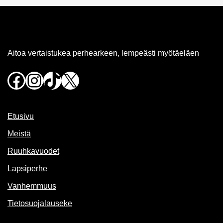
Aitoa vertaistukea perhearkeen, lempeästi myötäeläen
Facebook
Instagram
TikTok
X
Etusivu
Meistä
Ruuhkavuodet
Lapsiperhe
Vanhemmuus
Tietosuojalauseke