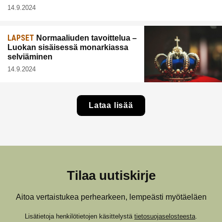
14.9.2024
LAPSET
Normaaliuden tavoittelua –
Luokan sisäisessä monarkiassa
selviäminen
14.9.2024
Lataa lisää
Tilaa uutiskirje
Aitoa vertaistukea perhearkeen, lempeästi myötäeläen
Lisätietoja henkilötietojen käsittelystä
tietosuojaselosteesta
.