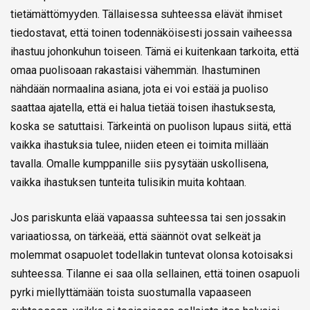
tietämättömyyden. Tällaisessa suhteessa elävät ihmiset
tiedostavat, että toinen todennäköisesti jossain vaiheessa
ihastuu johonkuhun toiseen. Tämä ei kuitenkaan tarkoita, että
omaa puolisoaan rakastaisi vähemmän. Ihastuminen
nähdään normaalina asiana, jota ei voi estää ja puoliso
saattaa ajatella, että ei halua tietää toisen ihastuksesta,
koska se satuttaisi. Tärkeintä on puolison lupaus siitä, että
vaikka ihastuksia tulee, niiden eteen ei toimita millään
tavalla. Omalle kumppanille siis pysytään uskollisena,
vaikka ihastuksen tunteita tulisikin muita kohtaan.
Jos pariskunta elää vapaassa suhteessa tai sen jossakin
variaatiossa, on tärkeää, että säännöt ovat selkeät ja
molemmat osapuolet todellakin tuntevat olonsa kotoisaksi
suhteessa. Tilanne ei saa olla sellainen, että toinen osapuoli
pyrki miellyttämään toista suostumalla vapaaseen