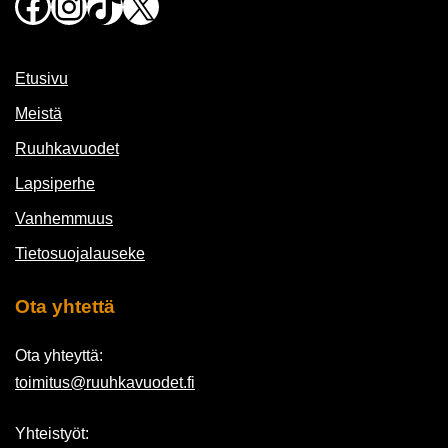
Facebook
Instagram
TikTok
X
Etusivu
Meistä
Ruuhkavuodet
Lapsiperhe
Vanhemmuus
Tietosuojalauseke
Ota yhtettä
Ota yhteyttä:
toimitus@ruuhkavuodet.fi
Yhteistyöt: