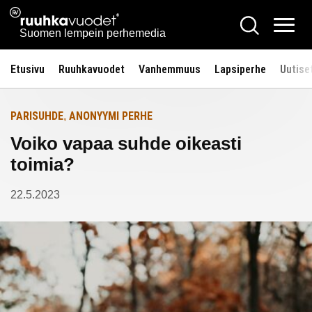
Siirry
Ruuhkavuodet.fi
Hae
Etusivulle
sisältöön
Vali
Suomen lempein perhemedia
Etusivu
Ruuhkavuodet
Vanhemmuus
Lapsiperhe
Uutise
PARISUHDE
ANONYYMI PERHE
,
Voiko vapaa suhde oikeasti
toimia?
22.5.2023