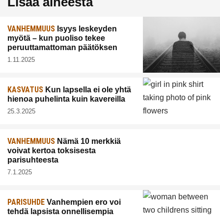
Lisää aiheesta
VANHEMMUUS
Isyys leskeyden
myötä – kun puoliso tekee
peruuttamattoman päätöksen
1.11.2025
KASVATUS
Kun lapsella ei ole yhtä
hienoa puhelinta kuin kavereilla
25.3.2025
VANHEMMUUS
Nämä 10 merkkiä
voivat kertoa toksisesta
parisuhteesta
7.1.2025
PARISUHDE
Vanhempien ero voi
tehdä lapsista onnellisempia