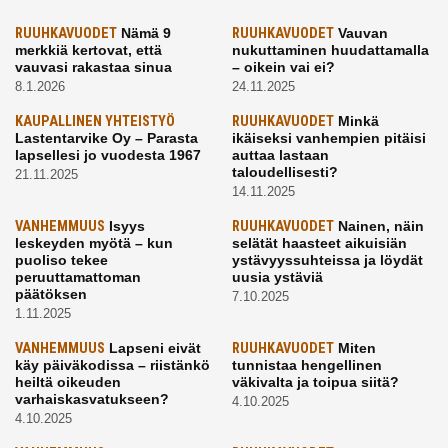
RUUHKAVUODET
Nämä 9
RUUHKAVUODET
Vauvan
merkkiä kertovat, että
nukuttaminen huudattamalla
vauvasi rakastaa sinua
– oikein vai ei?
8.1.2026
24.11.2025
KAUPALLINEN YHTEISTYÖ
RUUHKAVUODET
Minkä
Lastentarvike Oy – Parasta
ikäiseksi vanhempien pitäisi
lapsellesi jo vuodesta 1967
auttaa lastaan
taloudellisesti?
21.11.2025
14.11.2025
VANHEMMUUS
Isyys
RUUHKAVUODET
Nainen, näin
leskeyden myötä – kun
selätät haasteet aikuisiän
puoliso tekee
ystävyyssuhteissa ja löydät
peruuttamattoman
uusia ystäviä
päätöksen
7.10.2025
1.11.2025
VANHEMMUUS
Lapseni eivät
RUUHKAVUODET
Miten
käy päiväkodissa – riistänkö
tunnistaa hengellinen
heiltä oikeuden
väkivalta ja toipua siitä?
varhaiskasvatukseen?
4.10.2025
4.10.2025