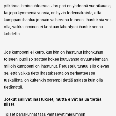
pitkässä ihmissuhteessa. Jos pari on yhdessä vuosikausia,
tai jopa kymmeniä vuosia, on hyvin todennäköistä, että
kumppani ihastuu jossain vaiheessa toiseen. Ihastuksia voi
olla, vaikka ihminen ei koskaan lähestyisi ihastuksensa
kohdetta.
Jos kumppani ei kerro, kun hän on ihastunut johonkuhun
toiseen, puoliso saattaa kokea joutuvansa arvuuttelemaan,
milloin kumppani on ihastunut. Perustelu tuntuu siis olevan
se, että vaikka tieto ihastuksesta on periaatteessa
tuskallista, on kuitenkin parempi tietää asiasta kuin olla
tietämättä.
Jotkut sallivat ihastukset, mutta eivät halua tietää
niistä
Toiset pariskunnat taas valitsevat mielummin