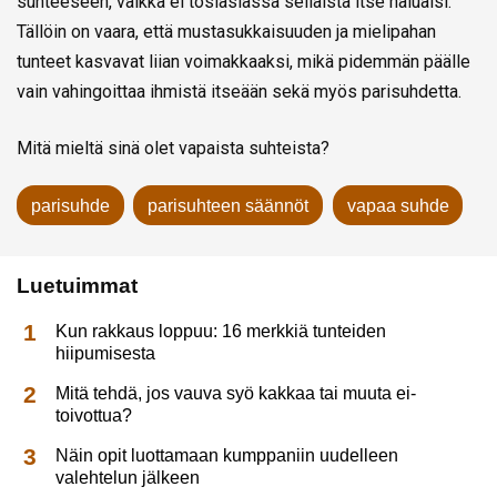
suhteeseen, vaikka ei tosiasiassa sellaista itse haluaisi.
Tällöin on vaara, että mustasukkaisuuden ja mielipahan
tunteet kasvavat liian voimakkaaksi, mikä pidemmän päälle
vain vahingoittaa ihmistä itseään sekä myös parisuhdetta.
Mitä mieltä sinä olet vapaista suhteista?
parisuhde
parisuhteen säännöt
vapaa suhde
Luetuimmat
Kun rakkaus loppuu: 16 merkkiä tunteiden
hiipumisesta
Mitä tehdä, jos vauva syö kakkaa tai muuta ei-
toivottua?
Näin opit luottamaan kumppaniin uudelleen
valehtelun jälkeen