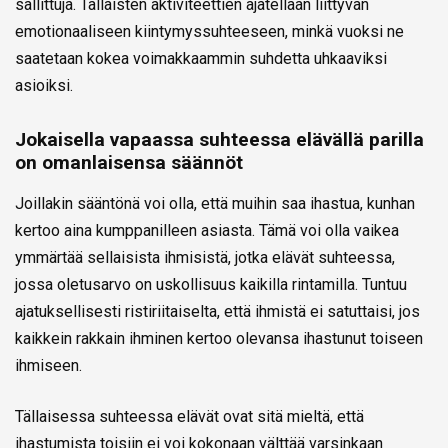
sallittuja. Tällaisten aktiviteettien ajatellaan liittyvän
emotionaaliseen kiintymyssuhteeseen, minkä vuoksi ne
saatetaan kokea voimakkaammin suhdetta uhkaaviksi
asioiksi.
Jokaisella vapaassa suhteessa elävällä parilla
on omanlaisensa säännöt
Joillakin sääntönä voi olla, että muihin saa ihastua, kunhan
kertoo aina kumppanilleen asiasta. Tämä voi olla vaikea
ymmärtää sellaisista ihmisistä, jotka elävät suhteessa,
jossa oletusarvo on uskollisuus kaikilla rintamilla. Tuntuu
ajatuksellisesti ristiriitaiselta, että ihmistä ei satuttaisi, jos
kaikkein rakkain ihminen kertoo olevansa ihastunut toiseen
ihmiseen.
Tällaisessa suhteessa elävät ovat sitä mieltä, että
ihastumista toisiin ei voi kokonaan välttää varsinkaan