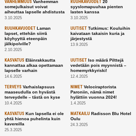
VANHEMMUUS
Vanhemman
RUUHKAVUODET
20
somejulkaisut voivat
syyslomapuuhaa pienten
aiheuttaa lapselle ahdistusta
lasten kanssa
3.10.2025
3.10.2025
RUUHKAVUODET
Laman
UUTISET
Tutkimus: Kouluihin
lapset, ettehän siirrä
kaivataan takaisin kuria ja
köyhyyttä eteenpäin
järjestystä
jälkipolville?
13.9.2025
2.10.2025
KASVATUS
Eläinrakkautta
UUTISET
Iso määrä Pilttejä
kannattaa alkaa opettamaan
vedetään pois myynnistä –
lapselle varhain
homemyrkkyriski!
14.6.2025
12.4.2025
TERVEYS
Varhaislapsuus
NIMET
Velociraptorista
maaseudulla on hyvästä
Paroniin, nämä nimet
terveydelle – tästä on kyse
hylättiin vuonna 2024!
10.4.2025
1.4.2025
KASVATUS
Kun lapsella ei ole
MATKAILU
Radisson Blu Hotel
yhtä hienoa puhelinta kuin
Oulu
kavereilla
24.3.2025
25.3.2025