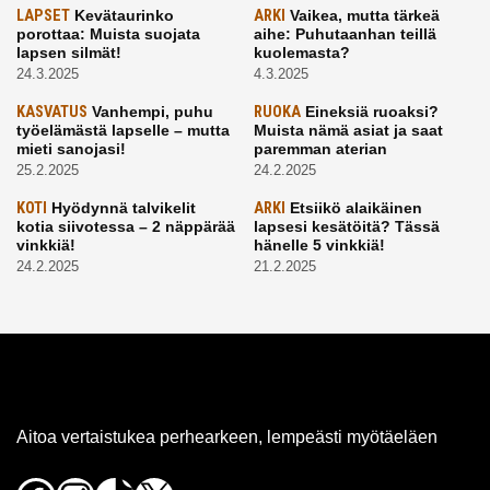
LAPSET
Kevätaurinko
ARKI
Vaikea, mutta tärkeä
porottaa: Muista suojata
aihe: Puhutaanhan teillä
lapsen silmät!
kuolemasta?
24.3.2025
4.3.2025
KASVATUS
Vanhempi, puhu
RUOKA
Eineksiä ruoaksi?
työelämästä lapselle – mutta
Muista nämä asiat ja saat
mieti sanojasi!
paremman aterian
25.2.2025
24.2.2025
KOTI
Hyödynnä talvikelit
ARKI
Etsiikö alaikäinen
kotia siivotessa – 2 näppärää
lapsesi kesätöitä? Tässä
vinkkiä!
hänelle 5 vinkkiä!
24.2.2025
21.2.2025
Aitoa vertaistukea perhearkeen, lempeästi myötäeläen