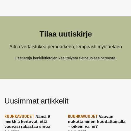
Tilaa uutiskirje
Aitoa vertaistukea perhearkeen, lempeästi myötäeläen
Lisätietoja henkilötietojen käsittelystä
tietosuojaselosteesta
.
Uusimmat artikkelit
RUUHKAVUODET
Nämä 9
RUUHKAVUODET
Vauvan
merkkiä kertovat, että
nukuttaminen huudattamalla
vauvasi rakastaa sinua
– oikein vai ei?