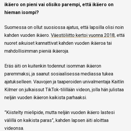
ikäero on pieni vai olisiko parempi, että ikäero on
hieman isompi?
Suomessa on ollut suosiossa ajatus, että lapsilla olisi noin
kahden vuoden ikäero.
Väestöliitto kertoi vuonna 2018
, että
nuoret aikuiset kannattivat kahden vuoden ikäeroa tai
mahdollisimman pieniä ikäeroja.
Eräs äiti on kuitenkin todennut isomman ikäeron
paremmaksi, ja saanut sosiaalisessa mediassa tukea
ajatukselleen. Vauvojen ja taaperoiden univalmentaja Kaitlin
Kilmer on julkaissut TikTok-tilillään videon, jolla hän julistaa
neljän vuoden ikäeron kaikista parhaaksi.
”Kiistelty mielipide, mutta neljän vuoden ikäero lastesi
välillä on kaikista paras”, kahden lapsen äiti aloittaa
videonsa.