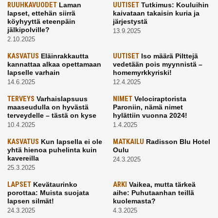
RUUHKAVUODET
Laman
UUTISET
Tutkimus: Kouluihin
lapset, ettehän siirrä
kaivataan takaisin kuria ja
köyhyyttä eteenpäin
järjestystä
jälkipolville?
13.9.2025
2.10.2025
KASVATUS
Eläinrakkautta
UUTISET
Iso määrä Pilttejä
kannattaa alkaa opettamaan
vedetään pois myynnistä –
lapselle varhain
homemyrkkyriski!
14.6.2025
12.4.2025
TERVEYS
Varhaislapsuus
NIMET
Velociraptorista
maaseudulla on hyvästä
Paroniin, nämä nimet
terveydelle – tästä on kyse
hylättiin vuonna 2024!
10.4.2025
1.4.2025
KASVATUS
Kun lapsella ei ole
MATKAILU
Radisson Blu Hotel
yhtä hienoa puhelinta kuin
Oulu
kavereilla
24.3.2025
25.3.2025
LAPSET
Kevätaurinko
ARKI
Vaikea, mutta tärkeä
porottaa: Muista suojata
aihe: Puhutaanhan teillä
lapsen silmät!
kuolemasta?
24.3.2025
4.3.2025