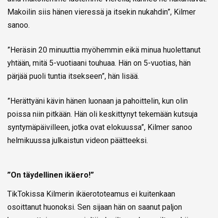
Makoilin siis hänen vieressä ja itsekin nukahdin”, Kilmer
sanoo.
”Heräsin 20 minuuttia myöhemmin eikä minua huolettanut
yhtään, mitä 5-vuotiaani touhuaa. Hän on 5-vuotias, hän
pärjää puoli tuntia itsekseen”, hän lisää.
”Herättyäni kävin hänen luonaan ja pahoittelin, kun olin
poissa niin pitkään. Hän oli keskittynyt tekemään kutsuja
syntymäpäivilleen, jotka ovat elokuussa”, Kilmer sanoo
helmikuussa julkaistun videon päätteeksi.
”On täydellinen ikäero!”
TikTokissa Kilmerin ikäerototeamus ei kuitenkaan
osoittanut huonoksi. Sen sijaan hän on saanut paljon