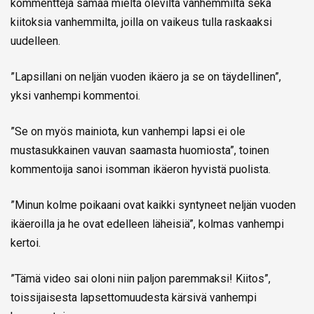
kommentteja samaa mieltä olevilta vanhemmilta sekä
kiitoksia vanhemmilta, joilla on vaikeus tulla raskaaksi
uudelleen.
”Lapsillani on neljän vuoden ikäero ja se on täydellinen”,
yksi vanhempi kommentoi.
”Se on myös mainiota, kun vanhempi lapsi ei ole
mustasukkainen vauvan saamasta huomiosta”, toinen
kommentoija sanoi isomman ikäeron hyvistä puolista.
”Minun kolme poikaani ovat kaikki syntyneet neljän vuoden
ikäeroilla ja he ovat edelleen läheisiä”, kolmas vanhempi
kertoi.
”Tämä video sai oloni niin paljon paremmaksi! Kiitos”,
toissijaisesta lapsettomuudesta kärsivä vanhempi