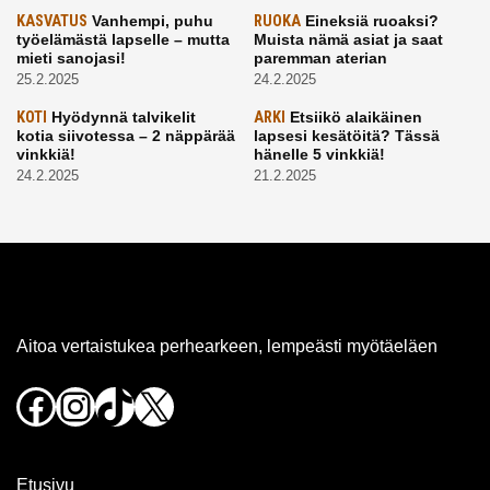
KASVATUS
Vanhempi, puhu
RUOKA
Eineksiä ruoaksi?
työelämästä lapselle – mutta
Muista nämä asiat ja saat
mieti sanojasi!
paremman aterian
25.2.2025
24.2.2025
KOTI
Hyödynnä talvikelit
ARKI
Etsiikö alaikäinen
kotia siivotessa – 2 näppärää
lapsesi kesätöitä? Tässä
vinkkiä!
hänelle 5 vinkkiä!
24.2.2025
21.2.2025
Aitoa vertaistukea perhearkeen, lempeästi myötäeläen
Facebook
Instagram
TikTok
X
Etusivu