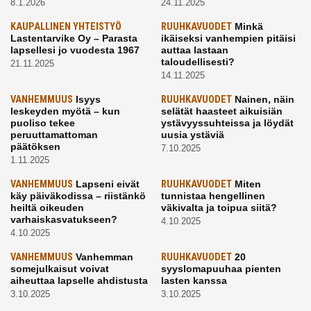
8.1.2026
24.11.2025
KAUPALLINEN YHTEISTYÖ
RUUHKAVUODET
Minkä
Lastentarvike Oy – Parasta
ikäiseksi vanhempien pitäisi
lapsellesi jo vuodesta 1967
auttaa lastaan
taloudellisesti?
21.11.2025
14.11.2025
VANHEMMUUS
Isyys
RUUHKAVUODET
Nainen, näin
leskeyden myötä – kun
selätät haasteet aikuisiän
puoliso tekee
ystävyyssuhteissa ja löydät
peruuttamattoman
uusia ystäviä
päätöksen
7.10.2025
1.11.2025
VANHEMMUUS
Lapseni eivät
RUUHKAVUODET
Miten
käy päiväkodissa – riistänkö
tunnistaa hengellinen
heiltä oikeuden
väkivalta ja toipua siitä?
varhaiskasvatukseen?
4.10.2025
4.10.2025
VANHEMMUUS
Vanhemman
RUUHKAVUODET
20
somejulkaisut voivat
syyslomapuuhaa pienten
aiheuttaa lapselle ahdistusta
lasten kanssa
3.10.2025
3.10.2025