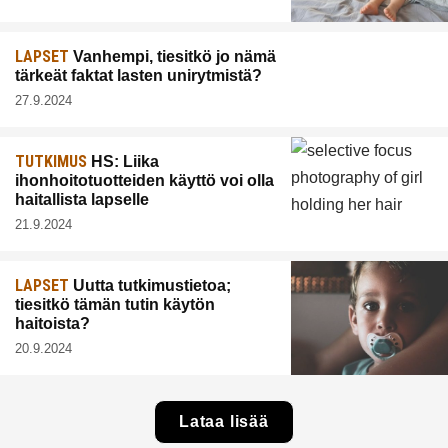
LAPSET
Vanhempi, tiesitkö jo nämä
tärkeät faktat lasten unirytmistä?
27.9.2024
TUTKIMUS
HS: Liika
ihonhoitotuotteiden käyttö voi olla
haitallista lapselle
21.9.2024
LAPSET
Uutta tutkimustietoa;
tiesitkö tämän tutin käytön
haitoista?
20.9.2024
Lataa lisää