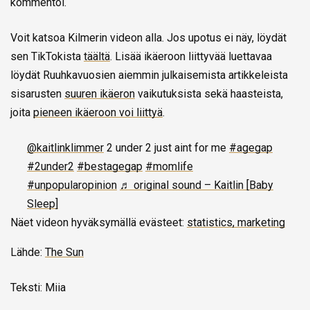
kommentoi.
Voit katsoa Kilmerin videon alla. Jos upotus ei näy, löydät
sen TikTokista
täältä
. Lisää ikäeroon liittyvää luettavaa
löydät Ruuhkavuosien aiemmin julkaisemista artikkeleista
sisarusten
suuren ikäeron
vaikutuksista sekä haasteista,
joita
pieneen ikäeroon voi liittyä
.
@kaitlinklimmer
2 under 2 just aint for me
#agegap
#2under2
#bestagegap
#momlife
#unpopularopinion
♬ original sound – Kaitlin [Baby
Sleep]
Näet videon hyväksymällä evästeet:
statistics, marketing
Lähde:
The Sun
Teksti: Miia