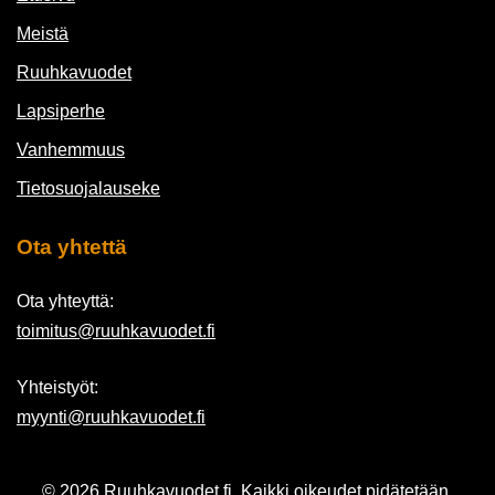
Meistä
Ruuhkavuodet
Lapsiperhe
Vanhemmuus
Tietosuojalauseke
Ota yhtettä
Ota yhteyttä:
toimitus@ruuhkavuodet.fi
Yhteistyöt:
myynti@ruuhkavuodet.fi
© 2026 Ruuhkavuodet.fi. Kaikki oikeudet pidätetään.