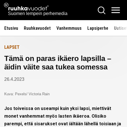
Siirry
Ruuhkavuodet.fi
Hae
Etusivulle
sisältöön
Vali
Suomen lempein perhemedia
Etusivu
Ruuhkavuodet
Vanhemmuus
Lapsiperhe
Uutise
LAPSET
Tämä on paras ikäero lapsilla –
äidin väite saa tukea somessa
26.4.2023
Kuva: Pexels/ Victoria Rain
Jos toiveissa on useampi kuin yksi lapsi, miettivät
monet vanhemmat myös lasten ikäeroa. Olisiko
parempi, että sisarukset ovat iältään lähellä toisiaan ja