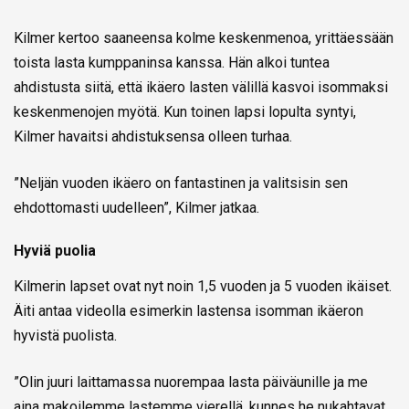
Kilmer kertoo saaneensa kolme keskenmenoa, yrittäessään
toista lasta kumppaninsa kanssa. Hän alkoi tuntea
ahdistusta siitä, että ikäero lasten välillä kasvoi isommaksi
keskenmenojen myötä. Kun toinen lapsi lopulta syntyi,
Kilmer havaitsi ahdistuksensa olleen turhaa.
”Neljän vuoden ikäero on fantastinen ja valitsisin sen
ehdottomasti uudelleen”, Kilmer jatkaa.
Hyviä puolia
Kilmerin lapset ovat nyt noin 1,5 vuoden ja 5 vuoden ikäiset.
Äiti antaa videolla esimerkin lastensa isomman ikäeron
hyvistä puolista.
”Olin juuri laittamassa nuorempaa lasta päiväunille ja me
aina makoilemme lastemme vierellä, kunnes he nukahtavat.