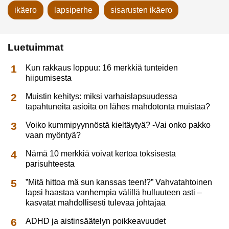
ikäero
lapsiperhe
sisarusten ikäero
Luetuimmat
Kun rakkaus loppuu: 16 merkkiä tunteiden
hiipumisesta
Muistin kehitys: miksi varhaislapsuudessa
tapahtuneita asioita on lähes mahdotonta muistaa?
Voiko kummipyynnöstä kieltäytyä? -Vai onko pakko
vaan myöntyä?
Nämä 10 merkkiä voivat kertoa toksisesta
parisuhteesta
”Mitä hittoa mä sun kanssas teen!?” Vahvatahtoinen
lapsi haastaa vanhempia välillä hulluuteen asti –
kasvatat mahdollisesti tulevaa johtajaa
ADHD ja aistinsäätelyn poikkeavuudet