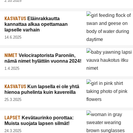
2.10.2025
KASVATUS
Eläinrakkautta
kannattaa alkaa opettamaan
lapselle varhain
14.6.2025
NIMET
Velociraptorista Paroniin,
nämä nimet hylättiin vuonna 2024!
1.4.2025
KASVATUS
Kun lapsella ei ole yhtä
hienoa puhelinta kuin kavereilla
25.3.2025
LAPSET
Kevätaurinko porottaa:
Muista suojata lapsen silmät!
24.3.2025