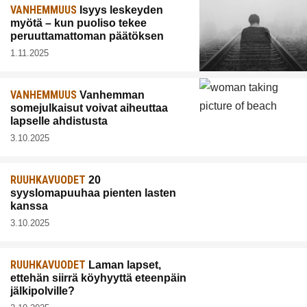
VANHEMMUUS
Isyys leskeyden
myötä – kun puoliso tekee
peruuttamattoman päätöksen
1.11.2025
VANHEMMUUS
Vanhemman
somejulkaisut voivat aiheuttaa
lapselle ahdistusta
3.10.2025
RUUHKAVUODET
20
syyslomapuuhaa pienten lasten
kanssa
3.10.2025
RUUHKAVUODET
Laman lapset,
ettehän siirrä köyhyyttä eteenpäin
jälkipolville?