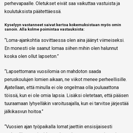
perhevapaalle. Oletukset eivät saa vaikuttaa vastuista ja
koulutuksista päätettäessä.
Kyselyyn vastanneet saivat kertoa kokemuksistaan myös omin
sanoin. Alla kolme poimintaa vastauksista:
“Loma-ajankohtia sovittaessa olen aina jäänyt viimeiseksi.
En monesti ole saanut lomaa siihen mihin olen halunnut
koska olen ollut lapseton.”
“Lapsettomana vuosilomia on mahdoton saada
peruskoulujen lomien aikaan, ne viikot menee perheellisille.
Ajatellaan, että minulla ei ole ongelmaa olla jouluaattona
töissä, kun ei ole omia lapsia. Lisäksi oletetaan, että pääsen
tuuraamaan lyhyelläkin varoitusajalla, kun ei tarvitse järjestää
jälkikasvun hoitoa.”
“Vuosien ajan työpaikalla lomat jaettiin ensisijaisesti