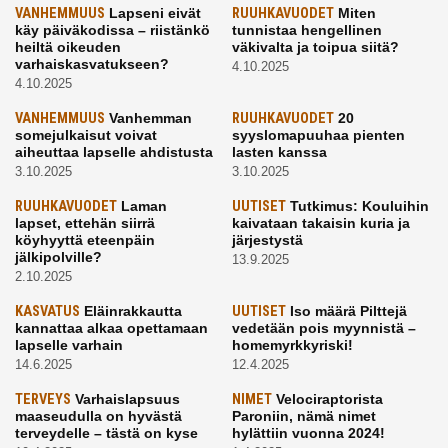
VANHEMMUUS
Lapseni eivät
RUUHKAVUODET
Miten
käy päiväkodissa – riistänkö
tunnistaa hengellinen
heiltä oikeuden
väkivalta ja toipua siitä?
varhaiskasvatukseen?
4.10.2025
4.10.2025
VANHEMMUUS
Vanhemman
RUUHKAVUODET
20
somejulkaisut voivat
syyslomapuuhaa pienten
aiheuttaa lapselle ahdistusta
lasten kanssa
3.10.2025
3.10.2025
RUUHKAVUODET
Laman
UUTISET
Tutkimus: Kouluihin
lapset, ettehän siirrä
kaivataan takaisin kuria ja
köyhyyttä eteenpäin
järjestystä
jälkipolville?
13.9.2025
2.10.2025
KASVATUS
Eläinrakkautta
UUTISET
Iso määrä Pilttejä
kannattaa alkaa opettamaan
vedetään pois myynnistä –
lapselle varhain
homemyrkkyriski!
14.6.2025
12.4.2025
TERVEYS
Varhaislapsuus
NIMET
Velociraptorista
maaseudulla on hyvästä
Paroniin, nämä nimet
terveydelle – tästä on kyse
hylättiin vuonna 2024!