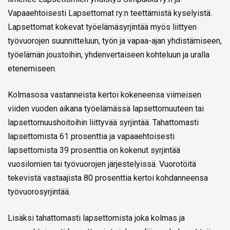
Vapaaehtoisesti Lapsettomat ry:n teettämistä kyselyistä.
Lapsettomat kokevat työelämäsyrjintää myös liittyen
työvuorojen suunnitteluun, työn ja vapaa-ajan yhdistämiseen,
työelämän joustoihin, yhdenvertaiseen kohteluun ja uralla
etenemiseen.
Kolmasosa vastanneista kertoi kokeneensa viimeisen
viiden vuoden aikana työelämässä lapsettomuuteen tai
lapsettomuushoitoihin liittyvää syrjintää. Tahattomasti
lapsettomista 61 prosenttia ja vapaaehtoisesti
lapsettomista 39 prosenttia on kokenut syrjintää
vuosilomien tai työvuorojen järjestelyissä. Vuorotöitä
tekevistä vastaajista 80 prosenttia kertoi kohdanneensa
työvuorosyrjintää.
Lisäksi tahattomasti lapsettomista joka kolmas ja