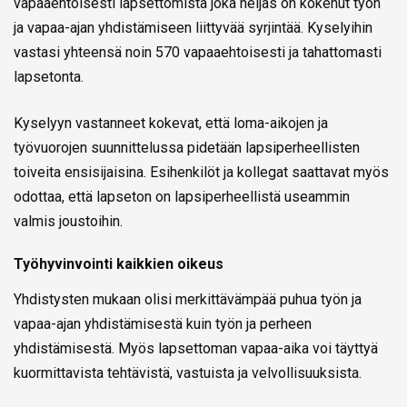
vapaaehtoisesti lapsettomista joka neljäs on kokenut työn
ja vapaa-ajan yhdistämiseen liittyvää syrjintää. Kyselyihin
vastasi yhteensä noin 570 vapaaehtoisesti ja tahattomasti
lapsetonta.
Kyselyyn vastanneet kokevat, että loma-aikojen ja
työvuorojen suunnittelussa pidetään lapsiperheellisten
toiveita ensisijaisina. Esihenkilöt ja kollegat saattavat myös
odottaa, että lapseton on lapsiperheellistä useammin
valmis joustoihin.
Työhyvinvointi kaikkien oikeus
Yhdistysten mukaan olisi merkittävämpää puhua työn ja
vapaa-ajan yhdistämisestä kuin työn ja perheen
yhdistämisestä. Myös lapsettoman vapaa-aika voi täyttyä
kuormittavista tehtävistä, vastuista ja velvollisuuksista.