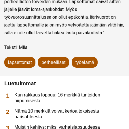
perheellisten toiveiden mukaan. Lapsettomat saivat sitten
jäljelle jäävät loma-ajankohdat. Myös
työvuorosuunnittelussa on ollut epäkohtia, äärivuorot on
jaettu lapsettomalle ja on myös velvoitettu jäämään ylitöihin,
sillä ei ole ollut tarvetta hakea lasta päiväkodista.”
Teksti: Miia
lapsettomat
perheelliset
työelämä
Luetuimmat
Kun rakkaus loppuu: 16 merkkiä tunteiden
hiipumisesta
Nämä 10 merkkiä voivat kertoa toksisesta
parisuhteesta
Muistin kehitys: miksi varhaislapsuudessa