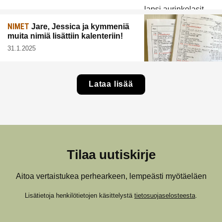
NIMET
Jare, Jessica ja kymmeniä
muita nimiä lisättiin kalenteriin!
31.1.2025
Lataa lisää
Tilaa uutiskirje
Aitoa vertaistukea perhearkeen, lempeästi myötäeläen
Lisätietoja henkilötietojen käsittelystä
tietosuojaselosteesta
.