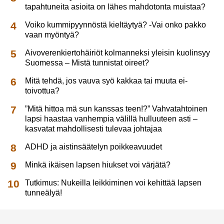
tapahtuneita asioita on lähes mahdotonta muistaa?
Voiko kummipyynnöstä kieltäytyä? -Vai onko pakko
vaan myöntyä?
Aivoverenkiertohäiriöt kolmanneksi yleisin kuolinsyy
Suomessa – Mistä tunnistat oireet?
Mitä tehdä, jos vauva syö kakkaa tai muuta ei-
toivottua?
”Mitä hittoa mä sun kanssas teen!?” Vahvatahtoinen
lapsi haastaa vanhempia välillä hulluuteen asti –
kasvatat mahdollisesti tulevaa johtajaa
ADHD ja aistinsäätelyn poikkeavuudet
Minkä ikäisen lapsen hiukset voi värjätä?
Tutkimus: Nukeilla leikkiminen voi kehittää lapsen
tunneälyä!