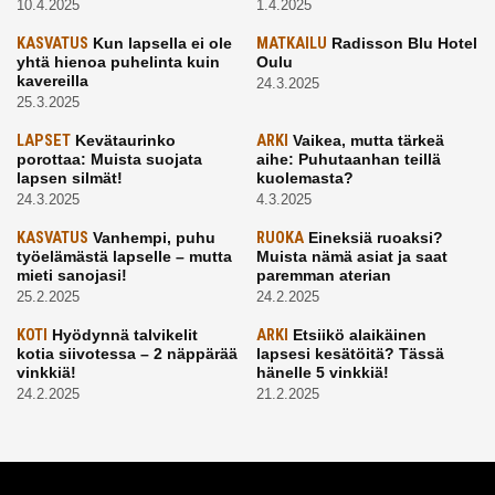
10.4.2025
1.4.2025
KASVATUS
Kun lapsella ei ole
MATKAILU
Radisson Blu Hotel
yhtä hienoa puhelinta kuin
Oulu
kavereilla
24.3.2025
25.3.2025
LAPSET
Kevätaurinko
ARKI
Vaikea, mutta tärkeä
porottaa: Muista suojata
aihe: Puhutaanhan teillä
lapsen silmät!
kuolemasta?
24.3.2025
4.3.2025
KASVATUS
Vanhempi, puhu
RUOKA
Eineksiä ruoaksi?
työelämästä lapselle – mutta
Muista nämä asiat ja saat
mieti sanojasi!
paremman aterian
25.2.2025
24.2.2025
KOTI
Hyödynnä talvikelit
ARKI
Etsiikö alaikäinen
kotia siivotessa – 2 näppärää
lapsesi kesätöitä? Tässä
vinkkiä!
hänelle 5 vinkkiä!
24.2.2025
21.2.2025