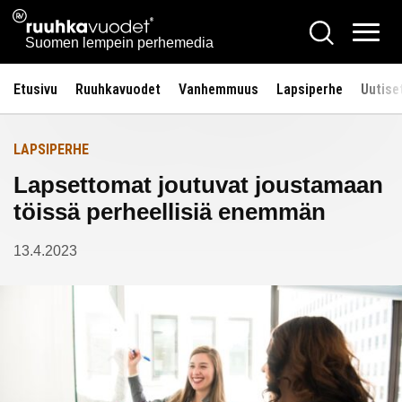
Siirry
Ruuhkavuodet.fi
Hae
Etusivulle
sisältöön
Vali
Suomen lempein perhemedia
Etusivu
Ruuhkavuodet
Vanhemmuus
Lapsiperhe
Uutise
LAPSIPERHE
Lapsettomat joutuvat joustamaan
töissä perheellisiä enemmän
13.4.2023