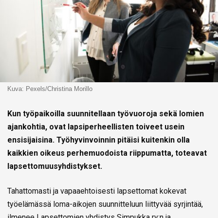
Kuva: Pexels/Christina Morillo
Kun työpaikoilla suunnitellaan työvuoroja sekä lomien
ajankohtia, ovat lapsiperheellisten toiveet usein
ensisijaisina. Työhyvinvoinnin pitäisi kuitenkin olla
kaikkien oikeus perhemuodoista riippumatta, toteavat
lapsettomuusyhdistykset.
Tahattomasti ja vapaaehtoisesti lapsettomat kokevat
työelämässä loma-aikojen suunnitteluun liittyvää syrjintää,
ilmenee Lapsettomien yhdistys Simpukka ry:n ja