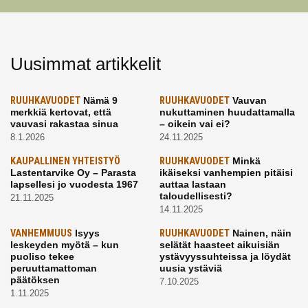
Uusimmat artikkelit
RUUHKAVUODET
Nämä 9
RUUHKAVUODET
Vauvan
merkkiä kertovat, että
nukuttaminen huudattamalla
vauvasi rakastaa sinua
– oikein vai ei?
8.1.2026
24.11.2025
KAUPALLINEN YHTEISTYÖ
RUUHKAVUODET
Minkä
Lastentarvike Oy – Parasta
ikäiseksi vanhempien pitäisi
lapsellesi jo vuodesta 1967
auttaa lastaan
taloudellisesti?
21.11.2025
14.11.2025
VANHEMMUUS
Isyys
RUUHKAVUODET
Nainen, näin
leskeyden myötä – kun
selätät haasteet aikuisiän
puoliso tekee
ystävyyssuhteissa ja löydät
peruuttamattoman
uusia ystäviä
päätöksen
7.10.2025
1.11.2025