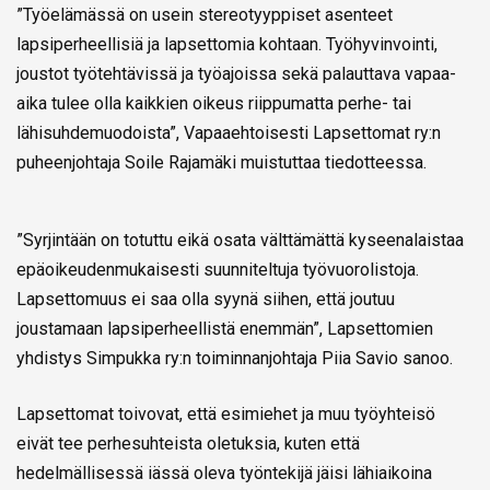
”Työelämässä on usein stereotyyppiset asenteet
lapsiperheellisiä ja lapsettomia kohtaan. Työhyvinvointi,
joustot työtehtävissä ja työajoissa sekä palauttava vapaa-
aika tulee olla kaikkien oikeus riippumatta perhe- tai
lähisuhdemuodoista”, Vapaaehtoisesti Lapsettomat ry:n
puheenjohtaja Soile Rajamäki muistuttaa tiedotteessa.
”Syrjintään on totuttu eikä osata välttämättä kyseenalaistaa
epäoikeudenmukaisesti suunniteltuja työvuorolistoja.
Lapsettomuus ei saa olla syynä siihen, että joutuu
joustamaan lapsiperheellistä enemmän”, Lapsettomien
yhdistys Simpukka ry:n toiminnanjohtaja Piia Savio sanoo.
Lapsettomat toivovat, että esimiehet ja muu työyhteisö
eivät tee perhesuhteista oletuksia, kuten että
hedelmällisessä iässä oleva työntekijä jäisi lähiaikoina