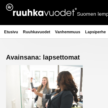
Siirry
sisältöön
Suomen lemp
Ruuhkavuodet.fi
Etusivu
Ruuhkavuodet
Vanhemmuus
Lapsiperhe
Avainsana:
lapsettomat