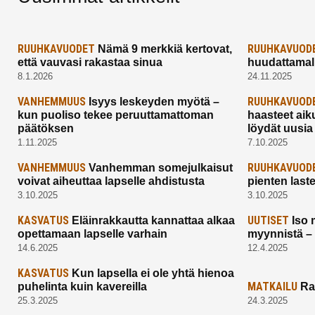
RUUHKAVUODET
RUUHKAVUOD
Nämä 9 merkkiä kertovat,
että vauvasi rakastaa sinua
huudattamall
8.1.2026
24.11.2025
VANHEMMUUS
RUUHKAVUOD
Isyys leskeyden myötä –
kun puoliso tekee peruuttamattoman
haasteet aik
päätöksen
löydät uusia
1.11.2025
7.10.2025
VANHEMMUUS
RUUHKAVUOD
Vanhemman somejulkaisut
voivat aiheuttaa lapselle ahdistusta
pienten last
3.10.2025
3.10.2025
KASVATUS
UUTISET
Eläinrakkautta kannattaa alkaa
Iso 
opettamaan lapselle varhain
myynnistä –
14.6.2025
12.4.2025
KASVATUS
Kun lapsella ei ole yhtä hienoa
MATKAILU
puhelinta kuin kavereilla
Ra
25.3.2025
24.3.2025