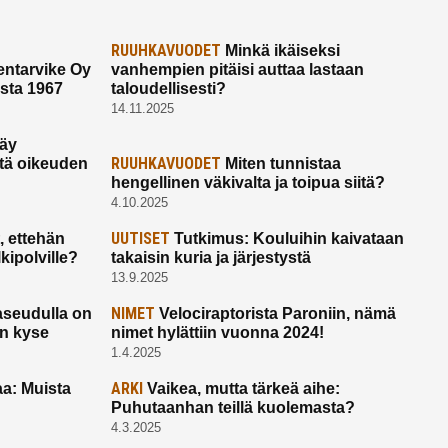
RUUHKAVUODET
Minkä ikäiseksi
ntarvike Oy
vanhempien pitäisi auttaa lastaan
esta 1967
taloudellisesti?
14.11.2025
käy
RUUHKAVUODET
ltä oikeuden
Miten tunnistaa
hengellinen väkivalta ja toipua siitä?
4.10.2025
UUTISET
 ettehän
Tutkimus: Kouluihin kaivataan
kipolville?
takaisin kuria ja järjestystä
13.9.2025
NIMET
seudulla on
Velociraptorista Paroniin, nämä
on kyse
nimet hylättiin vuonna 2024!
1.4.2025
ARKI
a: Muista
Vaikea, mutta tärkeä aihe:
Puhutaanhan teillä kuolemasta?
4.3.2025