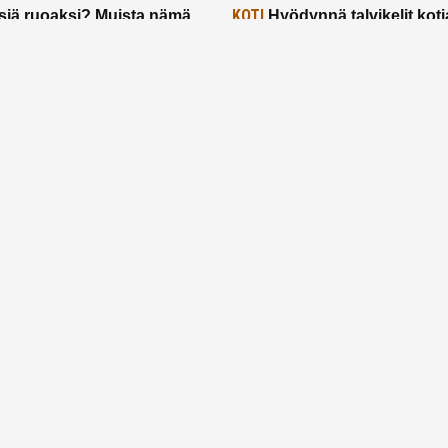
KOTI
siä ruoaksi? Muista nämä
Hyödynnä talvikelit koti
t paremman aterian
– 2 näppärää vinkkiä!
24.2.2025
Etusivu
Meistä
Ruuhkavuodet
Lapsiperhe
Vanhemmuus
Tietosuojalauseke
© 2026 Ruuhkavuodet.fi. Kaikki oikeudet pidätetään.