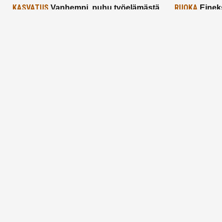
KASVATUS
RUOKA
Vanhempi, puhu työelämästä
Einek
lapselle – mutta mieti sanojasi!
asiat ja saa
25.2.2025
24.2.2025
Aitoa vertaistukea perhearkeen, lempeästi
myötäeläen
Facebook
Instagram
TikTok
X