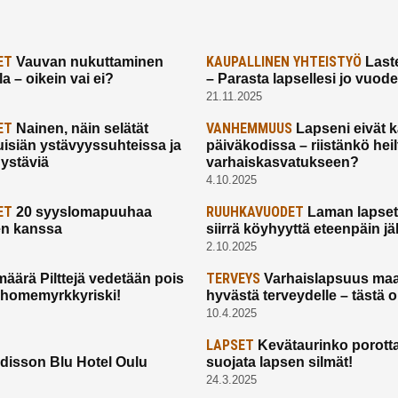
ET
KAUPALLINEN YHTEISTYÖ
Vauvan nukuttaminen
Laste
a – oikein vai ei?
– Parasta lapsellesi jo vuod
21.11.2025
ET
VANHEMMUUS
Nainen, näin selätät
Lapseni eivät 
uisiän ystävyyssuhteissa ja
päiväkodissa – riistänkö hei
 ystäviä
varhaiskasvatukseen?
4.10.2025
ET
RUUHKAVUODET
20 syyslomapuuhaa
Laman lapset,
en kanssa
siirrä köyhyyttä eteenpäin jäl
2.10.2025
TERVEYS
määrä Pilttejä vedetään pois
Varhaislapsuus maa
 homemyrkkyriski!
hyvästä terveydelle – tästä 
10.4.2025
LAPSET
Kevätaurinko porotta
disson Blu Hotel Oulu
suojata lapsen silmät!
24.3.2025