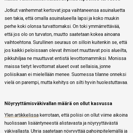
Jotkut vanhemmat kertovat jopa vaihtaneensa asuinaluetta
sen takia, että omalla asuinalueella lapsi ja koko muukin
perhe koki olonsa turvattomaksi. On toki ymmärrettävää,
että jos olo on turvaton, muutto saatetaan kokea ainoana
vaihtoehtona. Surullinen seuraus on silloin kuitenkin se, että
jos kaikki peloissaan olevat ihmiset muuttavat pois alueilta,
pikkuhiljaa ne muuttuvat entistä levottomammiksi. Monissa
maissa tietyt levottomat alueet ovat sellaisia, jonne
poliisikaan ei mielellään menee. Suomessa tilanne onneksi
vielä on parempi, mutta kehitys on silti hyvin huolestuttavaa.
Nöyryyttämisväkivallan määrä on ollut kasvussa
Ylen artikkelissa
kerrotaan, että poliisi on ollut viime aikoina
huolissaan lisääntyneestä alistavasta ja nöyryyttävästä
väkivallasta. Uhria saatetaan nöyryyttää pahoinpitelemällä ja