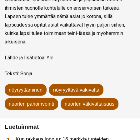
ihmisten huonolle kohtelulle on ensiarvoisen tärkeää.
Lapsen tulee ymmärtää nämä asiat jo kotona, sillä
lapsuudessa opitut asiat vaikuttavat hyvin paljon siihen,
kuinka lapsi tulee toimimaan teini-iässä ja myöhemmin
aikuisena.
Lähde ja lisätietoa:
Yle
Teksti: Sonja
nöyryyttäminen
nöyryyttävä väkivalta
nuorten pahoinvointi
nuorten väkivaltaisuus
Luetuimmat
Kun rakkaus loppuu: 16 merkkiä tunteiden