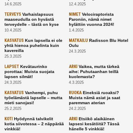
14.6.2025
12.4.2025
TERVEYS
Varhaislapsuus
NIMET
Velociraptorista
maaseudulla on hyvästä
Paroniin, nämä nimet
terveydelle – tästä on kyse
hylättiin vuonna 2024!
10.4.2025
1.4.2025
KASVATUS
Kun lapsella ei ole
MATKAILU
Radisson Blu Hotel
yhtä hienoa puhelinta kuin
Oulu
kavereilla
24.3.2025
25.3.2025
LAPSET
Kevätaurinko
ARKI
Vaikea, mutta tärkeä
porottaa: Muista suojata
aihe: Puhutaanhan teillä
lapsen silmät!
kuolemasta?
24.3.2025
4.3.2025
KASVATUS
Vanhempi, puhu
RUOKA
Eineksiä ruoaksi?
työelämästä lapselle – mutta
Muista nämä asiat ja saat
mieti sanojasi!
paremman aterian
25.2.2025
24.2.2025
KOTI
Hyödynnä talvikelit
ARKI
Etsiikö alaikäinen
kotia siivotessa – 2 näppärää
lapsesi kesätöitä? Tässä
vinkkiä!
hänelle 5 vinkkiä!