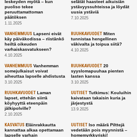
leskeyden myötä – kun
selätät haasteet aikuisiän
puoliso tekee
ystävyyssuhteissa ja löydät
peruuttamattoman
uusia ystäviä
päätöksen
7.10.2025
1.11.2025
VANHEMMUUS
Lapseni eivät
RUUHKAVUODET
Miten
käy päiväkodissa – riistänkö
tunnistaa hengellinen
heiltä oikeuden
väkivalta ja toipua siitä?
varhaiskasvatukseen?
4.10.2025
4.10.2025
VANHEMMUUS
Vanhemman
RUUHKAVUODET
20
somejulkaisut voivat
syyslomapuuhaa pienten
aiheuttaa lapselle ahdistusta
lasten kanssa
3.10.2025
3.10.2025
RUUHKAVUODET
Laman
UUTISET
Tutkimus: Kouluihin
lapset, ettehän siirrä
kaivataan takaisin kuria ja
köyhyyttä eteenpäin
järjestystä
jälkipolville?
13.9.2025
2.10.2025
KASVATUS
Eläinrakkautta
UUTISET
Iso määrä Pilttejä
kannattaa alkaa opettamaan
vedetään pois myynnistä –
lapselle varhain
homemyrkkyriski!