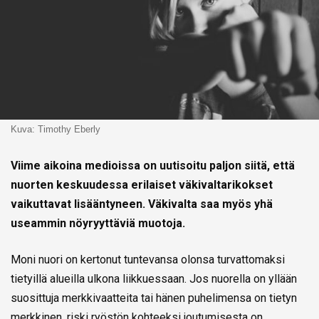
Kuva: Timothy Eberly
Viime aikoina medioissa on uutisoitu paljon siitä, että
nuorten keskuudessa erilaiset väkivaltarikokset
vaikuttavat lisääntyneen. Väkivalta saa myös yhä
useammin nöyryyttäviä muotoja.
Moni nuori on kertonut tuntevansa olonsa turvattomaksi
tietyillä alueilla ulkona liikkuessaan. Jos nuorella on yllään
suosittuja merkkivaatteita tai hänen puhelimensa on tietyn
merkkinen, riski ryöstön kohteeksi joutumisesta on