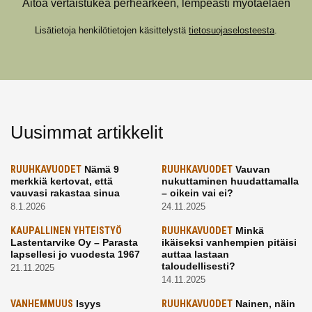
Aitoa vertaistukea perhearkeen, lempeästi myötäeläen
Lisätietoja henkilötietojen käsittelystä
tietosuojaselosteesta
.
Uusimmat artikkelit
RUUHKAVUODET
Nämä 9
RUUHKAVUODET
Vauvan
merkkiä kertovat, että
nukuttaminen huudattamalla
vauvasi rakastaa sinua
– oikein vai ei?
8.1.2026
24.11.2025
KAUPALLINEN YHTEISTYÖ
RUUHKAVUODET
Minkä
Lastentarvike Oy – Parasta
ikäiseksi vanhempien pitäisi
lapsellesi jo vuodesta 1967
auttaa lastaan
taloudellisesti?
21.11.2025
14.11.2025
VANHEMMUUS
Isyys
RUUHKAVUODET
Nainen, näin