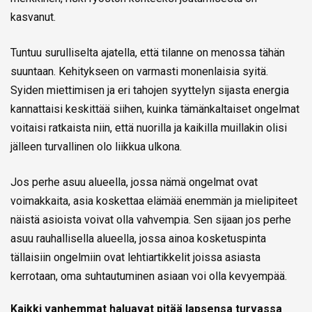
kasvanut.
Tuntuu surulliselta ajatella, että tilanne on menossa tähän
suuntaan. Kehitykseen on varmasti monenlaisia syitä.
Syiden miettimisen ja eri tahojen syyttelyn sijasta energia
kannattaisi keskittää siihen, kuinka tämänkaltaiset ongelmat
voitaisi ratkaista niin, että nuorilla ja kaikilla muillakin olisi
jälleen turvallinen olo liikkua ulkona.
Jos perhe asuu alueella, jossa nämä ongelmat ovat
voimakkaita, asia koskettaa elämää enemmän ja mielipiteet
näistä asioista voivat olla vahvempia. Sen sijaan jos perhe
asuu rauhallisella alueella, jossa ainoa kosketuspinta
tällaisiin ongelmiin ovat lehtiartikkelit joissa asiasta
kerrotaan, oma suhtautuminen asiaan voi olla kevyempää.
Kaikki vanhemmat haluavat pitää lapsensa turvassa