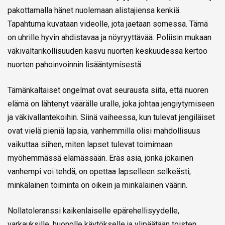
pakottamalla hänet nuolemaan alistajiensa kenkiä.
Tapahtuma kuvataan videolle, jota jaetaan somessa. Tämä
on uhrille hyvin ahdistavaa ja nöyryyttävää. Poliisin mukaan
väkivaltarikollisuuden kasvu nuorten keskuudessa kertoo
nuorten pahoinvoinnin lisääntymisestä.
Tämänkaltaiset ongelmat ovat seurausta siitä, että nuoren
elämä on lähtenyt väärälle uralle, joka johtaa jengiytymiseen
ja väkivallantekoihin. Siinä vaiheessa, kun tulevat jengiläiset
ovat vielä pieniä lapsia, vanhemmilla olisi mahdollisuus
vaikuttaa siihen, miten lapset tulevat toimimaan
myöhemmässä elämässään. Eräs asia, jonka jokainen
vanhempi voi tehdä, on opettaa lapselleen selkeästi,
minkälainen toiminta on oikein ja minkälainen väärin.
Nollatoleranssi kaikenlaiselle epärehellisyydelle,
varkauksille, huonolle käytökselle ja ylipäätään toisten