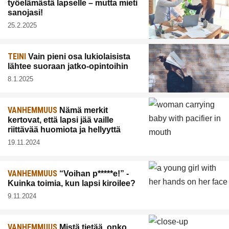
työelämästä lapselle – mutta mieti
sanojasi!
25.2.2025
TEINI
Vain pieni osa lukiolaisista
lähtee suoraan jatko-opintoihin
8.1.2025
VANHEMMUUS
Nämä merkit
kertovat, että lapsi jää vaille
riittävää huomiota ja hellyyttä
19.11.2024
VANHEMMUUS
“Voihan p*****e!” -
Kuinka toimia, kun lapsi kiroilee?
9.11.2024
VANHEMMUUS
Mistä tietää, onko