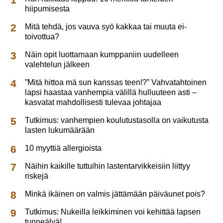
hiipumisesta
Mitä tehdä, jos vauva syö kakkaa tai muuta ei-
toivottua?
Näin opit luottamaan kumppaniin uudelleen
valehtelun jälkeen
”Mitä hittoa mä sun kanssas teen!?” Vahvatahtoinen
lapsi haastaa vanhempia välillä hulluuteen asti –
kasvatat mahdollisesti tulevaa johtajaa
Tutkimus: vanhempien koulutustasolla on vaikutusta
lasten lukumäärään
10 myyttiä allergioista
Näihin kaikille tuttuihin lastentarvikkeisiin liittyy
riskejä
Minkä ikäinen on valmis jättämään päiväunet pois?
Tutkimus: Nukeilla leikkiminen voi kehittää lapsen
tunneälyä!