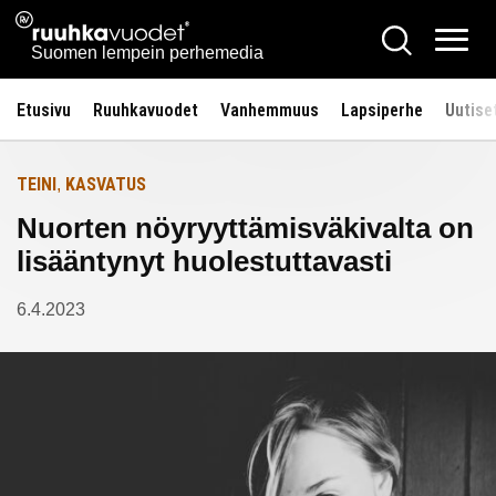
Siirry
Ruuhkavuodet.fi
Hae
Etusivulle
sisältöön
Vali
Suomen lempein perhemedia
Etusivu
Ruuhkavuodet
Vanhemmuus
Lapsiperhe
Uutise
TEINI
KASVATUS
,
Nuorten nöyryyttämisväkivalta on
lisääntynyt huolestuttavasti
6.4.2023