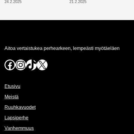
24.2.2025
21.2.2025
Aitoa vertaistukea perhearkeen, lempeästi myötäeläen
Facebook
Instagram
TikTok
X
Etusivu
Meistä
Ruuhkavuodet
Lapsiperhe
Vanhemmuus