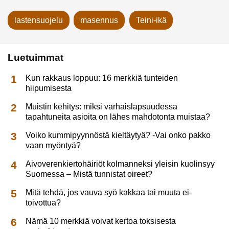
lastensuojelu
masennus
Teini-ikä
Luetuimmat
Kun rakkaus loppuu: 16 merkkiä tunteiden
hiipumisesta
Muistin kehitys: miksi varhaislapsuudessa
tapahtuneita asioita on lähes mahdotonta muistaa?
Voiko kummipyynnöstä kieltäytyä? -Vai onko pakko
vaan myöntyä?
Aivoverenkiertohäiriöt kolmanneksi yleisin kuolinsyy
Suomessa – Mistä tunnistat oireet?
Mitä tehdä, jos vauva syö kakkaa tai muuta ei-
toivottua?
Nämä 10 merkkiä voivat kertoa toksisesta