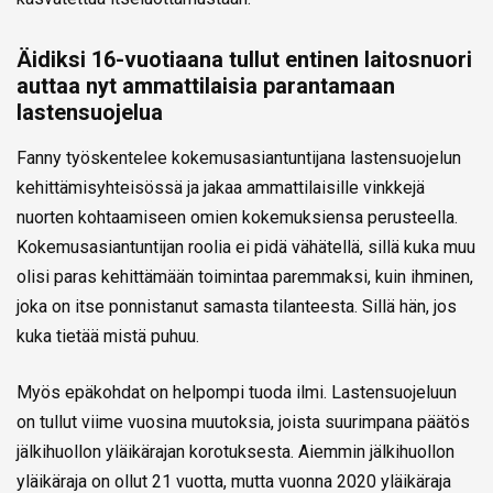
Äidiksi 16-vuotiaana tullut entinen laitosnuori
auttaa nyt ammattilaisia parantamaan
lastensuojelua
Fanny työskentelee kokemusasiantuntijana lastensuojelun
kehittämisyhteisössä ja jakaa ammattilaisille vinkkejä
nuorten kohtaamiseen omien kokemuksiensa perusteella.
Kokemusasiantuntijan roolia ei pidä vähätellä, sillä kuka muu
olisi paras kehittämään toimintaa paremmaksi, kuin ihminen,
joka on itse ponnistanut samasta tilanteesta. Sillä hän, jos
kuka tietää mistä puhuu.
Myös epäkohdat on helpompi tuoda ilmi. Lastensuojeluun
on tullut viime vuosina muutoksia, joista suurimpana päätös
jälkihuollon yläikärajan korotuksesta. Aiemmin jälkihuollon
yläikäraja on ollut 21 vuotta, mutta vuonna 2020 yläikäraja