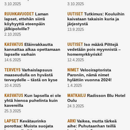
3.10.2025
3.10.2025
RUUHKAVUODET
Laman
UUTISET
Tutkimus: Kouluihin
lapset, ettehän siirrä
kaivataan takaisin kuria ja
köyhyyttä eteenpäin
järjestystä
jälkipolville?
13.9.2025
2.10.2025
KASVATUS
Eläinrakkautta
UUTISET
Iso määrä Pilttejä
kannattaa alkaa opettamaan
vedetään pois myynnistä –
lapselle varhain
homemyrkkyriski!
14.6.2025
12.4.2025
TERVEYS
Varhaislapsuus
NIMET
Velociraptorista
maaseudulla on hyvästä
Paroniin, nämä nimet
terveydelle – tästä on kyse
hylättiin vuonna 2024!
10.4.2025
1.4.2025
KASVATUS
Kun lapsella ei ole
MATKAILU
Radisson Blu Hotel
yhtä hienoa puhelinta kuin
Oulu
kavereilla
24.3.2025
25.3.2025
LAPSET
Kevätaurinko
ARKI
Vaikea, mutta tärkeä
porottaa: Muista suojata
aihe: Puhutaanhan teillä