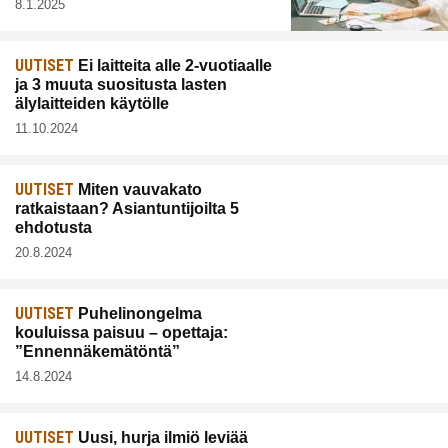
8.1.2025
UUTISET
Ei laitteita alle 2-vuotiaalle
ja 3 muuta suositusta lasten
älylaitteiden käytölle
11.10.2024
UUTISET
Miten vauvakato
ratkaistaan? Asiantuntijoilta 5
ehdotusta
20.8.2024
UUTISET
Puhelinongelma
kouluissa paisuu – opettaja:
”Ennennäkemätöntä”
14.8.2024
UUTISET
Uusi, hurja ilmiö leviää