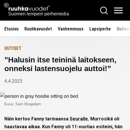
Siirry
Ruuhkavuodet.fi
Hae
Etusivulle
sisältöön
Vali
Suomen lempein perhemedia
Etusivu
Ruuhkavuodet
Vanhemmuus
Lapsiperhe
Uutise
UUTISET
”Halusin itse teininä laitokseen,
onneksi lastensuojelu auttoi!”
4.4.2023
Kuva: Sam Moqadam
Näin kertoo Fanny tarinaansa
Seuralle.
Murrosikä oli
haastavaa aikaa. Kun Fanny oli 11-vuotias esiteini, hän