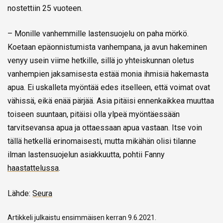
nostettiin 25 vuoteen.
– Monille vanhemmille lastensuojelu on paha mörkö.
Koetaan epäonnistumista vanhempana, ja avun hakeminen
venyy usein viime hetkille, sillä jo yhteiskunnan oletus
vanhempien jaksamisesta estää monia ihmisiä hakemasta
apua. Ei uskalleta myöntää edes itselleen, että voimat ovat
vähissä, eikä enää pärjää. Asia pitäisi ennenkaikkea muuttaa
toiseen suuntaan, pitäisi olla ylpeä myöntäessään
tarvitsevansa apua ja ottaessaan apua vastaan. Itse voin
tällä hetkellä erinomaisesti, mutta mikähän olisi tilanne
ilman lastensuojelun asiakkuutta, pohtii Fanny
haastattelussa
.
Lähde:
Seura
Artikkeli julkaistu ensimmäisen kerran 9.6.2021.