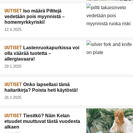
UUTISET
Iso määrä Pilttejä
vedetään pois myynnistä –
homemyrkkyriski!
12.4.2025
UUTISET
Lastenruokapurkissa voi
olla väärää tuotetta –
allergiavaara!
29.1.2025
UUTISET
Onko lapsellasi tämä
haitarikirja? Poista heti käytöstä!
26.1.2025
UUTISET
Tiesitkö? Näin Kelan
etuudet muuttuvat tästä vuodesta
alkaen