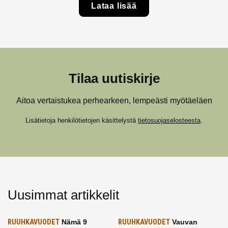
Lataa lisää
Tilaa uutiskirje
Aitoa vertaistukea perhearkeen, lempeästi myötäeläen
Lisätietoja henkilötietojen käsittelystä
tietosuojaselosteesta
.
Uusimmat artikkelit
RUUHKAVUODET
Nämä 9
RUUHKAVUODET
Vauvan