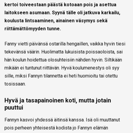
kertoi toiveestaan päästä kotoaan pois ja asettua
laitokseen asumaan. Syynä tälle oli jatkuva karkailu,
koulusta lintsaaminen, ainainen väsymys sekä
riittämättömyyden tunne.
Fanny vietti päivänsä ostarilla hengaillen, vaikka hyvin tiesi
tekevänsä väärin. Huolimatta lukuisista poissaoloista, sai
hän koulun hoidettua olosuhteisiin nähden hyvin. Siltikään
mikään ei tuntunut riittävän. Hyvä koulumenestys oli syy
sille, miksi Fannyn tilannetta ei heti huomioitu tai otettu
tosissaan.
Hyvä ja tasapainoinen koti, mutta jotain
puuttui
Fannyn kasvoi yhdessä äitinsä kanssa. Isä oli muuttanut
pois perheen yhteisestä kodista jo Fannyn elämän