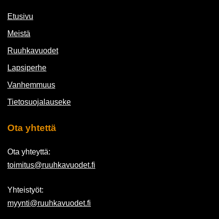
Etusivu
Meistä
Ruuhkavuodet
Lapsiperhe
Vanhemmuus
Tietosuojalauseke
Ota yhtettä
Ota yhteyttä:
toimitus@ruuhkavuodet.fi
Yhteistyöt:
myynti@ruuhkavuodet.fi