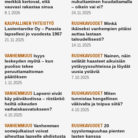
merkkiä kertovat, että
nukuttaminen huudattamalla
vauvasi rakastaa sinua
– oikein vai ei?
8.1.2026
24.11.2025
KAUPALLINEN YHTEISTYÖ
RUUHKAVUODET
Minkä
Lastentarvike Oy – Parasta
ikäiseksi vanhempien pitäisi
lapsellesi jo vuodesta 1967
auttaa lastaan
taloudellisesti?
21.11.2025
14.11.2025
VANHEMMUUS
Isyys
RUUHKAVUODET
Nainen, näin
leskeyden myötä – kun
selätät haasteet aikuisiän
puoliso tekee
ystävyyssuhteissa ja löydät
peruuttamattoman
uusia ystäviä
päätöksen
7.10.2025
1.11.2025
VANHEMMUUS
Lapseni eivät
RUUHKAVUODET
Miten
käy päiväkodissa – riistänkö
tunnistaa hengellinen
heiltä oikeuden
väkivalta ja toipua siitä?
varhaiskasvatukseen?
4.10.2025
4.10.2025
VANHEMMUUS
Vanhemman
RUUHKAVUODET
20
somejulkaisut voivat
syyslomapuuhaa pienten
aiheuttaa lapselle ahdistusta
lasten kanssa