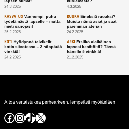
lapsen silmät!
kuolemasta?
24.3.2025
4.3.2025
KASVATUS
Vanhempi, puhu
RUOKA
Eineksiä ruoaksi?
työelämästä lapselle – mutta
Muista nämä asiat ja saat
mieti sanojasi!
paremman aterian
25.2.2025
24.2.2025
KOTI
Hyödynnä talvikelit
ARKI
Etsiikö alaikäinen
kotia siivotessa – 2 näppärää
lapsesi kesätöitä? Tässä
vinkkiä!
hänelle 5 vinkkiä!
24.2.2025
21.2.2025
Aitoa vertaistukea perhearkeen, lempeästi myötäeläen
Facebook
Instagram
TikTok
X