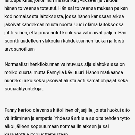
laitospaikkaa, johon hän ihastui ikihyväkseen ja vihdoin
hänen toiveensa toteutui. Hän sai toiveensa mukaan paikan
kodinomaisesta laitoksesta, jossa hänen kanssaan arkea
jakoivat kahdeksan muuta nuorta. Uusi elämä laitoksessa
johti siihen, että poissaolot koulussa vähenivät paljon. Hän
suoritti uudelleen yläkoulun kahdeksannen luokan ja loisti
arvosanoillaan.
Normaalisti henkilökunnan vaihtuvuus sijaislaitoksissa on
melko suurta, mutta Fannylla kävi tuuri. Hänen matkaansa
nuoreksi aikuiseksi jakoivat alusta asti samat ohjaajat sekä
sosiaalityöntekijät.
Fanny kertoo olevansa kiitollinen ohjaajille, joista huokui aito
välittäminen ja empatia. Yhdessä arkisia asioita tehden tyttö
alkoi jälleen sopeutumaan normaaliin arkeen ja sai
kasvatettua itseluottamustaan.