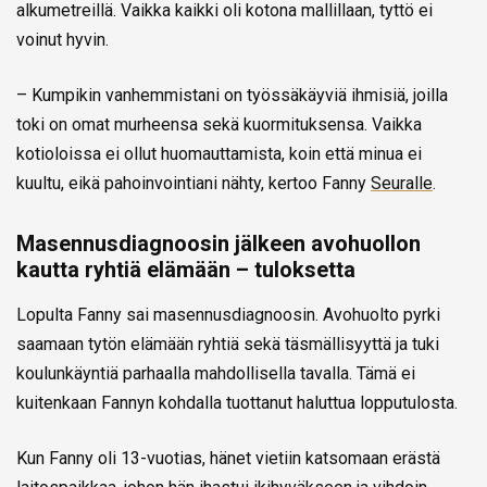
alkumetreillä. Vaikka kaikki oli kotona mallillaan, tyttö ei
voinut hyvin.
– Kumpikin vanhemmistani on työssäkäyviä ihmisiä, joilla
toki on omat murheensa sekä kuormituksensa. Vaikka
kotioloissa ei ollut huomauttamista, koin että minua ei
kuultu, eikä pahoinvointiani nähty, kertoo Fanny
Seuralle
.
Masennusdiagnoosin jälkeen avohuollon
kautta ryhtiä elämään – tuloksetta
Lopulta Fanny sai masennusdiagnoosin. Avohuolto pyrki
saamaan tytön elämään ryhtiä sekä täsmällisyyttä ja tuki
koulunkäyntiä parhaalla mahdollisella tavalla. Tämä ei
kuitenkaan Fannyn kohdalla tuottanut haluttua lopputulosta.
Kun Fanny oli 13-vuotias, hänet vietiin katsomaan erästä