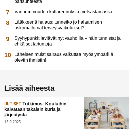
parisuhteesta
Vanhemmuuden kultareunuksia metsästämässä
Lääkkeenä halaus: tunnetko jo halaamisen
uskomattomat terveysvaikutukset?
Syyhypunkit leviävät nyt vauhdilla – näin tunnistat ja
ehkäiset tartuntoja
Läheisen muistisairaus vaikuttaa myös ympärillä
oleviin ihmisiin!
Lisää aiheesta
UUTISET
Tutkimus: Kouluihin
kaivataan takaisin kuria ja
järjestystä
13.9.2025