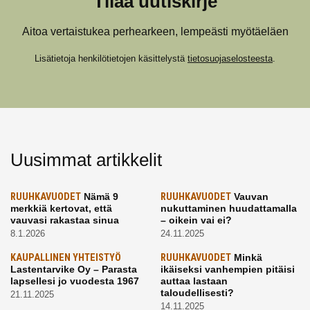
Tilaa uutiskirje
Aitoa vertaistukea perhearkeen, lempeästi myötäeläen
Lisätietoja henkilötietojen käsittelystä
tietosuojaselosteesta
.
Uusimmat artikkelit
RUUHKAVUODET
Nämä 9
RUUHKAVUODET
Vauvan
merkkiä kertovat, että
nukuttaminen huudattamalla
vauvasi rakastaa sinua
– oikein vai ei?
8.1.2026
24.11.2025
KAUPALLINEN YHTEISTYÖ
RUUHKAVUODET
Minkä
Lastentarvike Oy – Parasta
ikäiseksi vanhempien pitäisi
lapsellesi jo vuodesta 1967
auttaa lastaan
taloudellisesti?
21.11.2025
14.11.2025