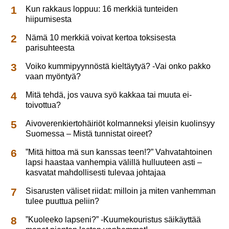
Kun rakkaus loppuu: 16 merkkiä tunteiden
hiipumisesta
Nämä 10 merkkiä voivat kertoa toksisesta
parisuhteesta
Voiko kummipyynnöstä kieltäytyä? -Vai onko pakko
vaan myöntyä?
Mitä tehdä, jos vauva syö kakkaa tai muuta ei-
toivottua?
Aivoverenkiertohäiriöt kolmanneksi yleisin kuolinsyy
Suomessa – Mistä tunnistat oireet?
”Mitä hittoa mä sun kanssas teen!?” Vahvatahtoinen
lapsi haastaa vanhempia välillä hulluuteen asti –
kasvatat mahdollisesti tulevaa johtajaa
Sisarusten väliset riidat: milloin ja miten vanhemman
tulee puuttua peliin?
”Kuoleeko lapseni?” -Kuumekouristus säikäyttää