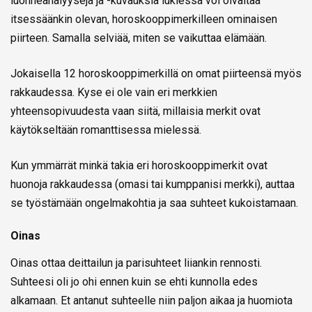
luonneanalyyseja ja -kuvauksia lukiessa voi oivaltaa
itsessäänkin olevan, horoskooppimerkilleen ominaisen
piirteen. Samalla selviää, miten se vaikuttaa elämään.
Jokaisella 12 horoskooppimerkillä on omat piirteensä myös
rakkaudessa. Kyse ei ole vain eri merkkien
yhteensopivuudesta vaan siitä, millaisia merkit ovat
käytökseltään romanttisessa mielessä.
Kun ymmärrät minkä takia eri horoskooppimerkit ovat
huonoja rakkaudessa (omasi tai kumppanisi merkki), auttaa
se työstämään ongelmakohtia ja saa suhteet kukoistamaan.
Oinas
Oinas ottaa deittailun ja parisuhteet liiankin rennosti.
Suhteesi oli jo ohi ennen kuin se ehti kunnolla edes
alkamaan. Et antanut suhteelle niin paljon aikaa ja huomiota