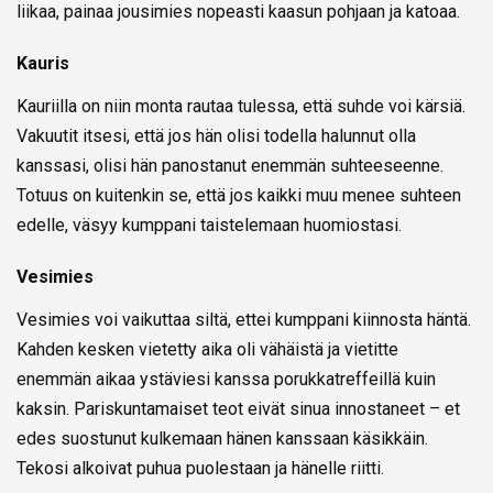
liikaa, painaa jousimies nopeasti kaasun pohjaan ja katoaa.
Kauris
Kauriilla on niin monta rautaa tulessa, että suhde voi kärsiä.
Vakuutit itsesi, että jos hän olisi todella halunnut olla
kanssasi, olisi hän panostanut enemmän suhteeseenne.
Totuus on kuitenkin se, että jos kaikki muu menee suhteen
edelle, väsyy kumppani taistelemaan huomiostasi.
Vesimies
Vesimies voi vaikuttaa siltä, ettei kumppani kiinnosta häntä.
Kahden kesken vietetty aika oli vähäistä ja vietitte
enemmän aikaa ystäviesi kanssa porukkatreffeillä kuin
kaksin. Pariskuntamaiset teot eivät sinua innostaneet – et
edes suostunut kulkemaan hänen kanssaan käsikkäin.
Tekosi alkoivat puhua puolestaan ja hänelle riitti.