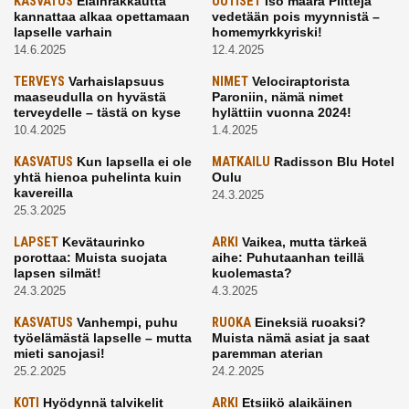
KASVATUS
Eläinrakkautta
UUTISET
Iso määrä Pilttejä
kannattaa alkaa opettamaan
vedetään pois myynnistä –
lapselle varhain
homemyrkkyriski!
14.6.2025
12.4.2025
TERVEYS
Varhaislapsuus
NIMET
Velociraptorista
maaseudulla on hyvästä
Paroniin, nämä nimet
terveydelle – tästä on kyse
hylättiin vuonna 2024!
10.4.2025
1.4.2025
KASVATUS
Kun lapsella ei ole
MATKAILU
Radisson Blu Hotel
yhtä hienoa puhelinta kuin
Oulu
kavereilla
24.3.2025
25.3.2025
LAPSET
Kevätaurinko
ARKI
Vaikea, mutta tärkeä
porottaa: Muista suojata
aihe: Puhutaanhan teillä
lapsen silmät!
kuolemasta?
24.3.2025
4.3.2025
KASVATUS
Vanhempi, puhu
RUOKA
Eineksiä ruoaksi?
työelämästä lapselle – mutta
Muista nämä asiat ja saat
mieti sanojasi!
paremman aterian
25.2.2025
24.2.2025
KOTI
Hyödynnä talvikelit
ARKI
Etsiikö alaikäinen