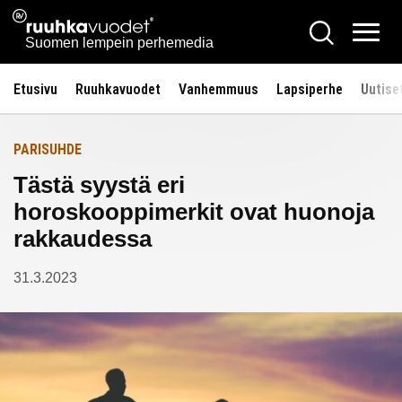
Siirry
Ruuhkavuodet.fi
Hae
Etusivulle
sisältöön
Vali
Suomen lempein perhemedia
Etusivu
Ruuhkavuodet
Vanhemmuus
Lapsiperhe
Uutise
PARISUHDE
Tästä syystä eri
horoskooppimerkit ovat huonoja
rakkaudessa
31.3.2023