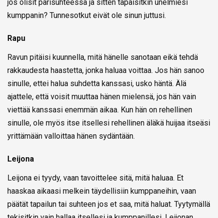
jos olisit parisuhteessa ja sitten tapaisitkin unelmiesi
kumppanin? Tunnesotkut eivät ole sinun juttusi.
Rapu
Ravun pitäisi kuunnella, mitä hänelle sanotaan eikä tehdä
rakkaudesta haastetta, jonka haluaa voittaa. Jos hän sanoo
sinulle, ettei halua suhdetta kanssasi, usko häntä. Älä
ajattele, että voisit muuttaa hänen mielensä, jos hän vain
viettää kanssasi enemmän aikaa. Kun hän on rehellinen
sinulle, ole myös itse itsellesi rehellinen äläkä huijaa itseäsi
yrittämään valloittaa hänen sydäntään.
Leijona
Leijona ei tyydy, vaan tavoittelee sitä, mitä haluaa. Et
haaskaa aikaasi melkein täydellisiin kumppaneihin, vaan
päätät tapailun tai suhteen jos et saa, mitä haluat. Tyytymällä
tekisitkin vain hallaa itsellesi ja kumppanillesi. Leijonan