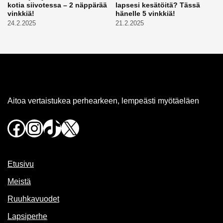
kotia siivotessa – 2 näppärää
lapsesi kesätöitä? Tässä
vinkkiä!
hänelle 5 vinkkiä!
24.2.2025
21.2.2025
Aitoa vertaistukea perhearkeen, lempeästi myötäeläen
Facebook
Instagram
TikTok
X
Etusivu
Meistä
Ruuhkavuodet
Lapsiperhe