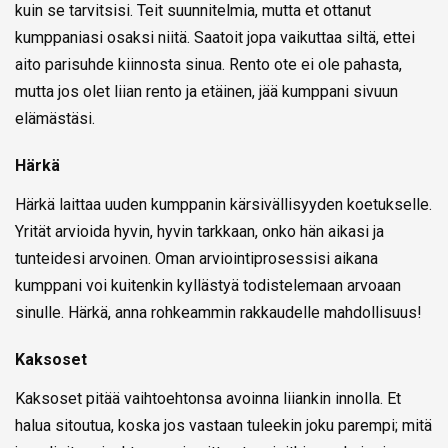
kuin se tarvitsisi. Teit suunnitelmia, mutta et ottanut
kumppaniasi osaksi niitä. Saatoit jopa vaikuttaa siltä, ettei
aito parisuhde kiinnosta sinua. Rento ote ei ole pahasta,
mutta jos olet liian rento ja etäinen, jää kumppani sivuun
elämästäsi.
Härkä
Härkä laittaa uuden kumppanin kärsivällisyyden koetukselle.
Yrität arvioida hyvin, hyvin tarkkaan, onko hän aikasi ja
tunteidesi arvoinen. Oman arviointiprosessisi aikana
kumppani voi kuitenkin kyllästyä todistelemaan arvoaan
sinulle. Härkä, anna rohkeammin rakkaudelle mahdollisuus!
Kaksoset
Kaksoset pitää vaihtoehtonsa avoinna liiankin innolla. Et
halua sitoutua, koska jos vastaan tuleekin joku parempi; mitä