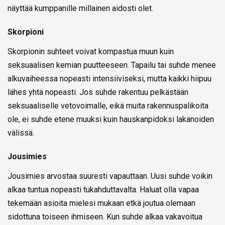
näyttää kumppanille millainen aidosti olet.
Skorpioni
Skorpionin suhteet voivat kompastua muun kuin
seksuaalisen kemian puutteeseen. Tapailu tai suhde menee
alkuvaiheessa nopeasti intensiiviseksi, mutta kaikki hiipuu
lähes yhtä nopeasti. Jos suhde rakentuu pelkästään
seksuaaliselle vetovoimalle, eikä muita rakennuspalikoita
ole, ei suhde etene muuksi kuin hauskanpidoksi lakanoiden
välissä.
Jousimies
Jousimies arvostaa suuresti vapauttaan. Uusi suhde voikin
alkaa tuntua nopeasti tukahduttavalta. Haluat olla vapaa
tekemään asioita mielesi mukaan etkä joutua olemaan
sidottuna toiseen ihmiseen. Kun suhde alkaa vakavoitua