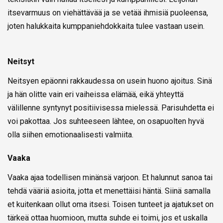
itsevarmuus on viehättävää ja se vetää ihmisiä puoleensa,
joten halukkaita kumppaniehdokkaita tulee vastaan usein.
Neitsyt
Neitsyen epäonni rakkaudessa on usein huono ajoitus. Sinä
ja hän olitte vain eri vaiheissa elämää, eikä yhteyttä
välillenne syntynyt positiivisessa mielessä. Parisuhdetta ei
voi pakottaa. Jos suhteeseen lähtee, on osapuolten hyvä
olla siihen emotionaalisesti valmiita.
Vaaka
Vaaka ajaa todellisen minänsä varjoon. Et halunnut sanoa tai
tehdä vääriä asioita, jotta et menettäisi häntä. Siinä samalla
et kuitenkaan ollut oma itsesi. Toisen tunteet ja ajatukset on
tärkeä ottaa huomioon, mutta suhde ei toimi, jos et uskalla