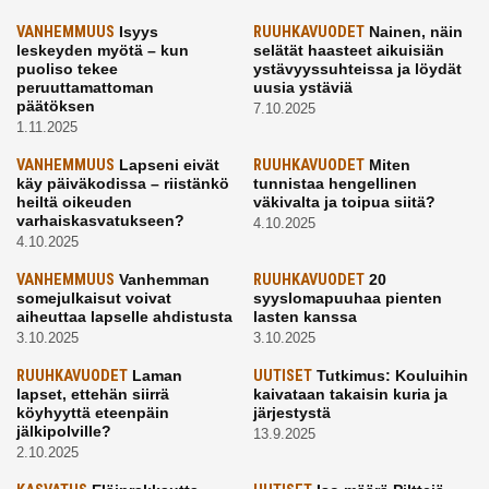
VANHEMMUUS
Isyys
RUUHKAVUODET
Nainen, näin
leskeyden myötä – kun
selätät haasteet aikuisiän
puoliso tekee
ystävyyssuhteissa ja löydät
peruuttamattoman
uusia ystäviä
päätöksen
7.10.2025
1.11.2025
VANHEMMUUS
Lapseni eivät
RUUHKAVUODET
Miten
käy päiväkodissa – riistänkö
tunnistaa hengellinen
heiltä oikeuden
väkivalta ja toipua siitä?
varhaiskasvatukseen?
4.10.2025
4.10.2025
VANHEMMUUS
Vanhemman
RUUHKAVUODET
20
somejulkaisut voivat
syyslomapuuhaa pienten
aiheuttaa lapselle ahdistusta
lasten kanssa
3.10.2025
3.10.2025
RUUHKAVUODET
Laman
UUTISET
Tutkimus: Kouluihin
lapset, ettehän siirrä
kaivataan takaisin kuria ja
köyhyyttä eteenpäin
järjestystä
jälkipolville?
13.9.2025
2.10.2025