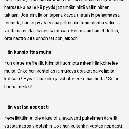
harrastuksiasi eikä pyydä jättämään niitä väliin hänen
takiaan. Jos sinulla on tapana käydä tiistaisin pelaamassa
tennistä, hän ei pyydä sinua jättämään tennistuntia väliin ja
viettämään iltaa hänen kanssaan. Sen sijaan hän ehdottaa,
että näette sitä ennen tai sen jälkeen.
Hän kunnioittaa muita
Kun olette treffeillä, kiinnitä huomiota miten hän kohtelee
muita. Onko hän kohtelias ja mukava asiakaspalvelijoita
kohtaan? Hyvä! Tiuskiiko ja vähätteleekö hän heitä? Se on
huono merkki!
Hän vastaa nopeasti
Kenelläkään ei ole aikaa olla jatkuvasti puhelimen äärellä
vastaamassa viesteihin. Jos hän kuitenkin vastaa nopeasti,