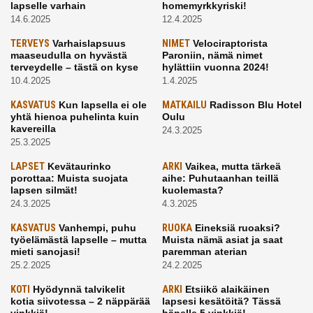
lapselle varhain
homemyrkkyriski!
14.6.2025
12.4.2025
TERVEYS
Varhaislapsuus
NIMET
Velociraptorista
maaseudulla on hyvästä
Paroniin, nämä nimet
terveydelle – tästä on kyse
hylättiin vuonna 2024!
10.4.2025
1.4.2025
KASVATUS
Kun lapsella ei ole
MATKAILU
Radisson Blu Hotel
yhtä hienoa puhelinta kuin
Oulu
kavereilla
24.3.2025
25.3.2025
LAPSET
Kevätaurinko
ARKI
Vaikea, mutta tärkeä
porottaa: Muista suojata
aihe: Puhutaanhan teillä
lapsen silmät!
kuolemasta?
24.3.2025
4.3.2025
KASVATUS
Vanhempi, puhu
RUOKA
Eineksiä ruoaksi?
työelämästä lapselle – mutta
Muista nämä asiat ja saat
mieti sanojasi!
paremman aterian
25.2.2025
24.2.2025
KOTI
Hyödynnä talvikelit
ARKI
Etsiikö alaikäinen
kotia siivotessa – 2 näppärää
lapsesi kesätöitä? Tässä
vinkkiä!
hänelle 5 vinkkiä!