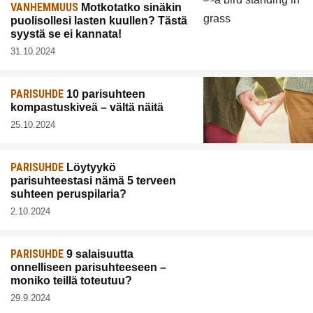
VANHEMMUUS
Motkotatko sinäkin
puolisollesi lasten kuullen? Tästä
syystä se ei kannata!
31.10.2024
PARISUHDE
10 parisuhteen
kompastuskiveä – vältä näitä
25.10.2024
PARISUHDE
Löytyykö
parisuhteestasi nämä 5 terveen
suhteen peruspilaria?
2.10.2024
PARISUHDE
9 salaisuutta
onnelliseen parisuhteeseen –
moniko teillä toteutuu?
29.9.2024