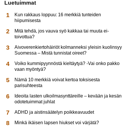
Luetuimmat
Kun rakkaus loppuu: 16 merkkiä tunteiden
hiipumisesta
Mitä tehdä, jos vauva syö kakkaa tai muuta ei-
toivottua?
Aivoverenkiertohäiriöt kolmanneksi yleisin kuolinsyy
Suomessa – Mistä tunnistat oireet?
Voiko kummipyynnöstä kieltäytyä? -Vai onko pakko
vaan myöntyä?
Nämä 10 merkkiä voivat kertoa toksisesta
parisuhteesta
Ideoita lasten ulkoilmasynttäreille – kevään ja kesän
odotetuimmat juhlat
ADHD ja aistinsäätelyn poikkeavuudet
Minkä ikäisen lapsen hiukset voi värjätä?