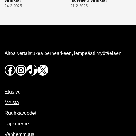
24.2.2025
21.2.2025
Aitoa vertaistukea perhearkeen, lempeästi myötäeläen
Facebook
Instagram
TikTok
X
Etusivu
Meistä
Ruuhkavuodet
Lapsiperhe
Vanhemmuus