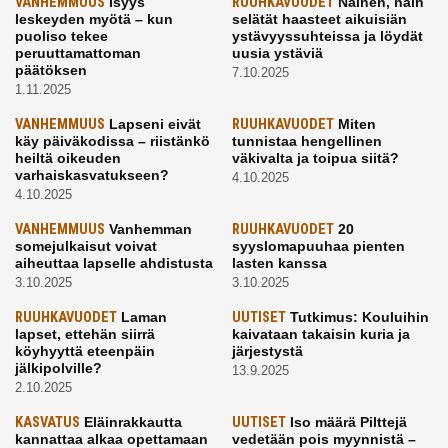
VANHEMMUUS
Isyys
RUUHKAVUODET
Nainen, näin
leskeyden myötä – kun
selätät haasteet aikuisiän
puoliso tekee
ystävyyssuhteissa ja löydät
peruuttamattoman
uusia ystäviä
päätöksen
7.10.2025
1.11.2025
VANHEMMUUS
Lapseni eivät
RUUHKAVUODET
Miten
käy päiväkodissa – riistänkö
tunnistaa hengellinen
heiltä oikeuden
väkivalta ja toipua siitä?
varhaiskasvatukseen?
4.10.2025
4.10.2025
VANHEMMUUS
Vanhemman
RUUHKAVUODET
20
somejulkaisut voivat
syyslomapuuhaa pienten
aiheuttaa lapselle ahdistusta
lasten kanssa
3.10.2025
3.10.2025
RUUHKAVUODET
Laman
UUTISET
Tutkimus: Kouluihin
lapset, ettehän siirrä
kaivataan takaisin kuria ja
köyhyyttä eteenpäin
järjestystä
jälkipolville?
13.9.2025
2.10.2025
KASVATUS
Eläinrakkautta
UUTISET
Iso määrä Pilttejä
kannattaa alkaa opettamaan
vedetään pois myynnistä –