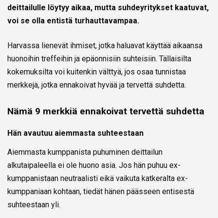
deittailulle löytyy aikaa, mutta suhdeyritykset kaatuvat,
voi se olla entistä turhauttavampaa.
Harvassa lienevät ihmiset, jotka haluavat käyttää aikaansa
huonoihin treffeihin ja epäonnisiin suhteisiin. Tällaisilta
kokemuksilta voi kuitenkin välttyä, jos osaa tunnistaa
merkkejä, jotka ennakoivat hyvää ja tervettä suhdetta.
Nämä 9 merkkiä ennakoivat tervettä suhdetta
Hän avautuu aiemmasta suhteestaan
Aiemmasta kumppanista puhuminen deittailun
alkutaipaleella ei ole huono asia. Jos hän puhuu ex-
kumppanistaan neutraalisti eikä vaikuta katkeralta ex-
kumppaniaan kohtaan, tiedät hänen päässeen entisestä
suhteestaan yli.