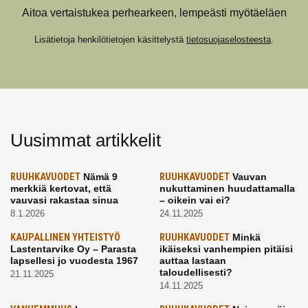
Aitoa vertaistukea perhearkeen, lempeästi myötäeläen
Lisätietoja henkilötietojen käsittelystä
tietosuojaselosteesta
.
Uusimmat artikkelit
RUUHKAVUODET
Nämä 9
RUUHKAVUODET
Vauvan
merkkiä kertovat, että
nukuttaminen huudattamalla
vauvasi rakastaa sinua
– oikein vai ei?
8.1.2026
24.11.2025
KAUPALLINEN YHTEISTYÖ
RUUHKAVUODET
Minkä
Lastentarvike Oy – Parasta
ikäiseksi vanhempien pitäisi
lapsellesi jo vuodesta 1967
auttaa lastaan
taloudellisesti?
21.11.2025
14.11.2025