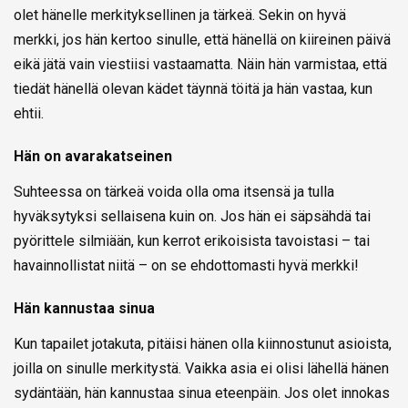
olet hänelle merkityksellinen ja tärkeä. Sekin on hyvä
merkki, jos hän kertoo sinulle, että hänellä on kiireinen päivä
eikä jätä vain viestiisi vastaamatta. Näin hän varmistaa, että
tiedät hänellä olevan kädet täynnä töitä ja hän vastaa, kun
ehtii.
Hän on avarakatseinen
Suhteessa on tärkeä voida olla oma itsensä ja tulla
hyväksytyksi sellaisena kuin on. Jos hän ei säpsähdä tai
pyörittele silmiään, kun kerrot erikoisista tavoistasi – tai
havainnollistat niitä – on se ehdottomasti hyvä merkki!
Hän kannustaa sinua
Kun tapailet jotakuta, pitäisi hänen olla kiinnostunut asioista,
joilla on sinulle merkitystä. Vaikka asia ei olisi lähellä hänen
sydäntään, hän kannustaa sinua eteenpäin. Jos olet innokas