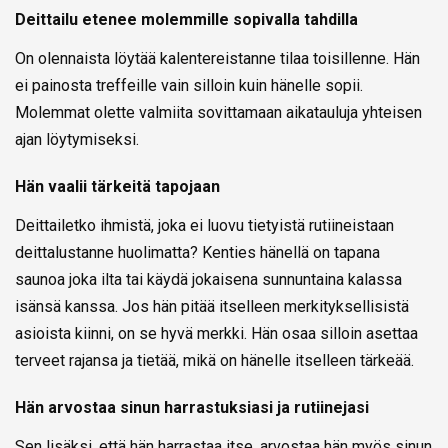
Deittailu etenee molemmille sopivalla tahdilla
On olennaista löytää kalentereistanne tilaa toisillenne. Hän
ei painosta treffeille vain silloin kuin hänelle sopii.
Molemmat olette valmiita sovittamaan aikatauluja yhteisen
ajan löytymiseksi.
Hän vaalii tärkeitä tapojaan
Deittailetko ihmistä, joka ei luovu tietyistä rutiineistaan
deittalustanne huolimatta? Kenties hänellä on tapana
saunoa joka ilta tai käydä jokaisena sunnuntaina kalassa
isänsä kanssa. Jos hän pitää itselleen merkityksellisistä
asioista kiinni, on se hyvä merkki. Hän osaa silloin asettaa
terveet rajansa ja tietää, mikä on hänelle itselleen tärkeää.
Hän arvostaa sinun harrastuksiasi ja rutiinejasi
Sen lisäksi, että hän harrastaa itse, arvostaa hän myös sinun