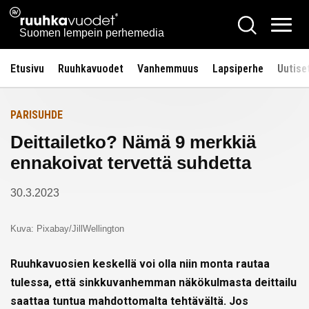
Siirry
Ruuhkavuodet.fi
Hae
Etusivulle
sisältöön
Vali
Suomen lempein perhemedia
Etusivu
Ruuhkavuodet
Vanhemmuus
Lapsiperhe
Uutise
PARISUHDE
Deittailetko? Nämä 9 merkkiä
ennakoivat tervettä suhdetta
30.3.2023
Kuva: Pixabay/JillWellington
Ruuhkavuosien keskellä voi olla niin monta rautaa
tulessa, että sinkkuvanhemman näkökulmasta deittailu
saattaa tuntua mahdottomalta tehtävältä. Jos