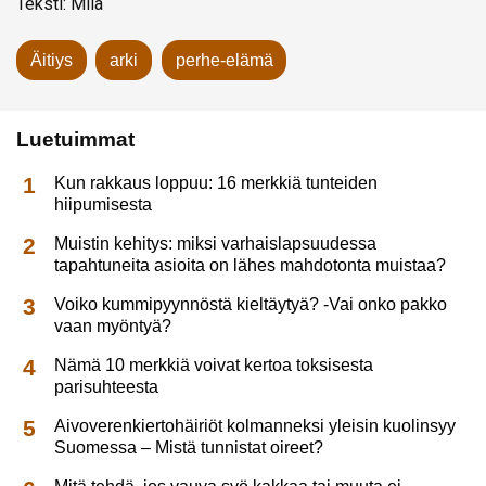
Teksti: Miia
Äitiys
arki
perhe-elämä
Luetuimmat
Kun rakkaus loppuu: 16 merkkiä tunteiden
hiipumisesta
Muistin kehitys: miksi varhaislapsuudessa
tapahtuneita asioita on lähes mahdotonta muistaa?
Voiko kummipyynnöstä kieltäytyä? -Vai onko pakko
vaan myöntyä?
Nämä 10 merkkiä voivat kertoa toksisesta
parisuhteesta
Aivoverenkiertohäiriöt kolmanneksi yleisin kuolinsyy
Suomessa – Mistä tunnistat oireet?