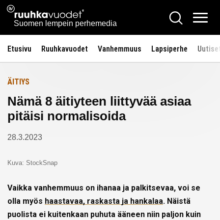
Siirry
Ruuhkavuodet.fi
Hae
Etusivulle
sisältöön
Vali
Suomen lempein perhemedia
Etusivu
Ruuhkavuodet
Vanhemmuus
Lapsiperhe
Uutise
ÄITIYS
Nämä 8 äitiyteen liittyvää asiaa
pitäisi normalisoida
28.3.2023
Kuva: StockSnap
Vaikka vanhemmuus on ihanaa ja palkitsevaa, voi se
olla myös
haastavaa, raskasta ja hankalaa
. Näistä
puolista ei kuitenkaan puhuta ääneen niin paljon kuin