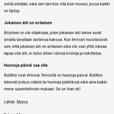
siellä eletään, eikä sen tarvitse olla kuin museo, jossa kaikki
on tiptop.
Jokainen äiti on erilainen
Äitiyteen ei ole ohjekirjaa, joten jokainen äiti tekee asiat
omalla tavallaan lastensa kanssa. Kun ihmiset muistaisivat
sen, että jokainen äiti on erilainen eikä ole vain yhtä oikeaa
tapaa olla äiti, ei tulisi äitien välisiä kiistoja ja nokittelua.
Huonoja päiviä saa olla
Äiditkin ovat ihmisiä. Ihmisillä on huonoja päiviä. Äiditkin
tekevät joskus vääriä tai huonoja päätöksiä eikä aina kaikki
mene suunnitelmien mukaan. Se on ihan ok!
Lähde:
Moms