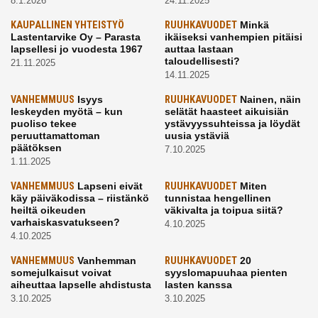
8.1.2026
24.11.2025
KAUPALLINEN YHTEISTYÖ
RUUHKAVUODET
Minkä
Lastentarvike Oy – Parasta
ikäiseksi vanhempien pitäisi
lapsellesi jo vuodesta 1967
auttaa lastaan
taloudellisesti?
21.11.2025
14.11.2025
VANHEMMUUS
Isyys
RUUHKAVUODET
Nainen, näin
leskeyden myötä – kun
selätät haasteet aikuisiän
puoliso tekee
ystävyyssuhteissa ja löydät
peruuttamattoman
uusia ystäviä
päätöksen
7.10.2025
1.11.2025
VANHEMMUUS
Lapseni eivät
RUUHKAVUODET
Miten
käy päiväkodissa – riistänkö
tunnistaa hengellinen
heiltä oikeuden
väkivalta ja toipua siitä?
varhaiskasvatukseen?
4.10.2025
4.10.2025
VANHEMMUUS
Vanhemman
RUUHKAVUODET
20
somejulkaisut voivat
syyslomapuuhaa pienten
aiheuttaa lapselle ahdistusta
lasten kanssa
3.10.2025
3.10.2025