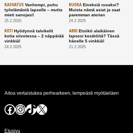
KASVATUS
Vanhempi, puhu
RUOKA
Eineksiä ruoaksi?
työelämästä lapselle – mutta
Muista nämä asiat ja saat
mieti sanojasi!
paremman aterian
25.2.2025
24.2.2025
KOTI
Hyödynnä talvikelit
ARKI
Etsiikö alaikäinen
kotia siivotessa – 2 näppärää
lapsesi kesätöitä? Tässä
vinkkiä!
hänelle 5 vinkkiä!
24.2.2025
21.2.2025
Aitoa vertaistukea perhearkeen, lempeästi myötäeläen
Facebook
Instagram
TikTok
X
Etusivu