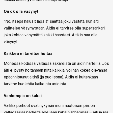
On ok olla väsynyt
”No, itsepä halusit lapsia” saattaa joku vastata, kun äiti
valittelee väsymystään. Äidin ei tarvitse olla supersankari,
joka kohtaa väsymättä kaikki haasteet. Äitikin saa olla
väsynyt.
Kaikkea ei tarvitse hoitaa
Monessa kodissa valtaosa askareista on äidin harteilla. Jos
äiti ei pysty hoitamaan niitä kaikkia, voi hän kokea olevansa
epäonnistunut äitinä (ja puolisona). Äidin ei kuitenkaan
tarvitse huolehtia kaikeista asioista.
Vanhempia on kaksi
Vaikka perheet ovat nykyisin monimuotoisempia, on
valtaosassa perheitä edelleen kaksi vanhempaa – äiti ja isä.