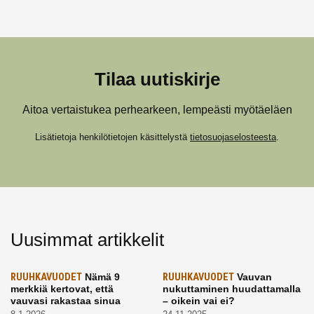
Tilaa uutiskirje
Aitoa vertaistukea perhearkeen, lempeästi myötäeläen
Lisätietoja henkilötietojen käsittelystä
tietosuojaselosteesta
.
Uusimmat artikkelit
RUUHKAVUODET
Nämä 9
RUUHKAVUODET
Vauvan
merkkiä kertovat, että
nukuttaminen huudattamalla
vauvasi rakastaa sinua
– oikein vai ei?