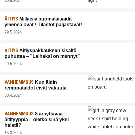
20.6.2024
ÄITIYS
Millaisia suomalaisäidit
yleensä ovat? Tilastot paljastavat!
29.5.2024
ÄITIYS
Äitiyspakkauksen sisältö
puhuttaa – ”Laihaksi on mennyt”
20.5.2024
VANHEMMUUS
Kun äidin
remppataidot eivät vakuuta
30.4.2024
VANHEMMUUS
8 ärsyttävää
äitityyppiä – oletko sinä yksi
heistä?
15.3.2024