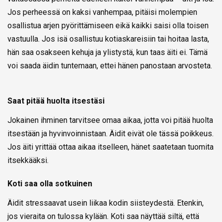
Jos perheessä on kaksi vanhempaa, pitäisi molempien
osallistua arjen pyörittämiseen eikä kaikki saisi olla toisen
vastuulla. Jos isä osallistuu kotiaskareisiin tai hoitaa lasta,
hän saa osakseen kehuja ja ylistystä, kun taas äiti ei. Tämä
voi saada äidin tuntemaan, ettei hänen panostaan arvosteta.
Saat pitää huolta itsestäsi
Jokainen ihminen tarvitsee omaa aikaa, jotta voi pitää huolta
itsestään ja hyvinvoinnistaan. Äidit eivät ole tässä poikkeus.
Jos äiti yrittää ottaa aikaa itselleen, hänet saatetaan tuomita
itsekkääksi.
Koti saa olla sotkuinen
Äidit stressaavat usein liikaa kodin siisteydestä. Etenkin,
jos vieraita on tulossa kylään. Koti saa näyttää siltä, että