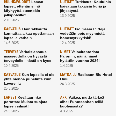
RUUHKAVUODET
Laman
UUTISET
Tutkimus: Kouluihin
lapset, ettehän siirrä
kaivataan takaisin kuria ja
köyhyyttä eteenpäin
järjestystä
jälkipolville?
13.9.2025
2.10.2025
KASVATUS
Eläinrakkautta
UUTISET
Iso määrä Pilttejä
kannattaa alkaa opettamaan
vedetään pois myynnistä –
lapselle varhain
homemyrkkyriski!
14.6.2025
12.4.2025
TERVEYS
Varhaislapsuus
NIMET
Velociraptorista
maaseudulla on hyvästä
Paroniin, nämä nimet
terveydelle – tästä on kyse
hylättiin vuonna 2024!
10.4.2025
1.4.2025
KASVATUS
Kun lapsella ei ole
MATKAILU
Radisson Blu Hotel
yhtä hienoa puhelinta kuin
Oulu
kavereilla
24.3.2025
25.3.2025
LAPSET
Kevätaurinko
ARKI
Vaikea, mutta tärkeä
porottaa: Muista suojata
aihe: Puhutaanhan teillä
lapsen silmät!
kuolemasta?
24.3.2025
4.3.2025