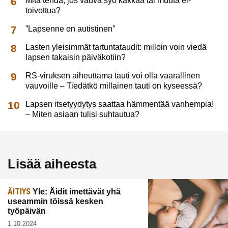
Mitä tehdä, jos vauva syö kakkaa tai muuta ei-
toivottua?
”Lapsenne on autistinen”
Lasten yleisimmät tartuntataudit: milloin voin viedä
lapsen takaisin päiväkotiin?
RS-viruksen aiheuttama tauti voi olla vaarallinen
vauvoille – Tiedätkö millainen tauti on kyseessä?
Lapsen itsetyydytys saattaa hämmentää vanhempia!
– Miten asiaan tulisi suhtautua?
Lisää aiheesta
ÄITIYS
Yle: Äidit imettävät yhä
useammin töissä kesken
työpäivän
1.10.2024