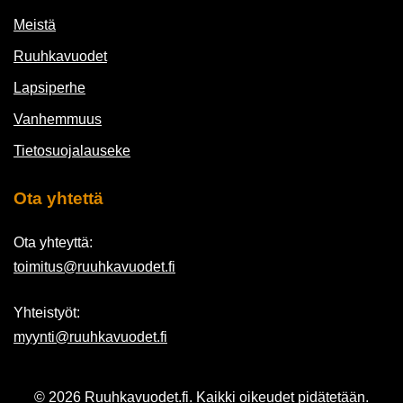
Meistä
Ruuhkavuodet
Lapsiperhe
Vanhemmuus
Tietosuojalauseke
Ota yhtettä
Ota yhteyttä:
toimitus@ruuhkavuodet.fi
Yhteistyöt:
myynti@ruuhkavuodet.fi
© 2026 Ruuhkavuodet.fi. Kaikki oikeudet pidätetään.