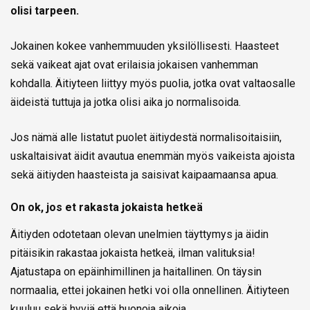
olisi tarpeen.
Jokainen kokee vanhemmuuden yksilöllisesti. Haasteet
sekä vaikeat ajat ovat erilaisia jokaisen vanhemman
kohdalla. Äitiyteen liittyy myös puolia, jotka ovat valtaosalle
äideistä tuttuja ja jotka olisi aika jo normalisoida.
Jos nämä alle listatut puolet äitiydestä normalisoitaisiin,
uskaltaisivat äidit avautua enemmän myös vaikeista ajoista
sekä äitiyden haasteista ja saisivat kaipaamaansa apua.
On ok, jos et rakasta jokaista hetkeä
Äitiyden odotetaan olevan unelmien täyttymys ja äidin
pitäisikin rakastaa jokaista hetkeä, ilman valituksia!
Ajatustapa on epäinhimillinen ja haitallinen. On täysin
normaalia, ettei jokainen hetki voi olla onnellinen. Äitiyteen
kuuluu sekä hyviä että huonoja aikoja.