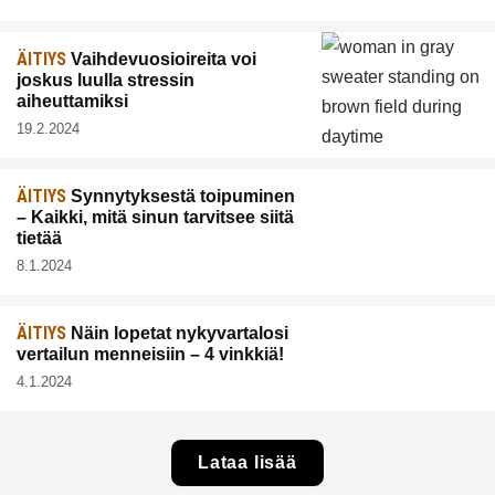
ÄITIYS
Vaihdevuosioireita voi
joskus luulla stressin
aiheuttamiksi
19.2.2024
ÄITIYS
Synnytyksestä toipuminen
– Kaikki, mitä sinun tarvitsee siitä
tietää
8.1.2024
ÄITIYS
Näin lopetat nykyvartalosi
vertailun menneisiin – 4 vinkkiä!
4.1.2024
Lataa lisää