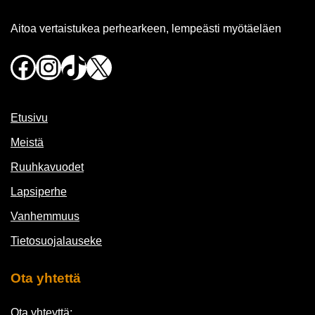
Aitoa vertaistukea perhearkeen, lempeästi myötäeläen
Facebook
Instagram
TikTok
X
Etusivu
Meistä
Ruuhkavuodet
Lapsiperhe
Vanhemmuus
Tietosuojalauseke
Ota yhtettä
Ota yhteyttä: