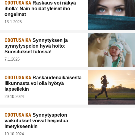
ODOTUSAIKA
Raskaus voi näkyä
iholla: Näin hoidat yleiset iho-
ongelmat
13.1.2025
ODOTUSAIKA
Synnytyksen ja
synnytyspelon hyvä hoito:
Suositukset tulossa!
7.1.2025
ODOTUSAIKA
Raskaudenaikaisesta
liikunnasta voi olla hyötyä
lapsellekin
29.10.2024
ODOTUSAIKA
Synnytyspelon
vaikutukset voivat heijastua
imetykseenkin
10.10.2024