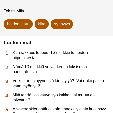
Teksti: Miia
hoidon laatu
kiire
synnytys
Luetuimmat
Kun rakkaus loppuu: 16 merkkiä tunteiden
hiipumisesta
Nämä 10 merkkiä voivat kertoa toksisesta
parisuhteesta
Voiko kummipyynnöstä kieltäytyä? -Vai onko pakko
vaan myöntyä?
Mitä tehdä, jos vauva syö kakkaa tai muuta ei-
toivottua?
Aivoverenkiertohäiriöt kolmanneksi yleisin kuolinsyy