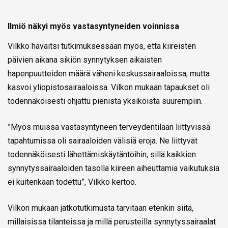
Ilmiö näkyi myös vastasyntyneiden voinnissa
Vilkko havaitsi tutkimuksessaan myös, että kiireisten
päivien aikana sikiön synnytyksen aikaisten
hapenpuutteiden määrä väheni keskussairaaloissa, mutta
kasvoi yliopistosairaaloissa. Vilkon mukaan tapaukset oli
todennäköisesti ohjattu pienistä yksiköistä suurempiin.
”Myös muissa vastasyntyneen terveydentilaan liittyvissä
tapahtumissa oli sairaaloiden välisiä eroja. Ne liittyvät
todennäköisesti lähettämiskäytäntöihin, sillä kaikkien
synnytyssairaaloiden tasolla kiireen aiheuttamia vaikutuksia
ei kuitenkaan todettu”, Vilkko kertoo.
Vilkon mukaan jatkotutkimusta tarvitaan etenkin siitä,
millaisissa tilanteissa ja millä perusteilla synnytyssairaalat