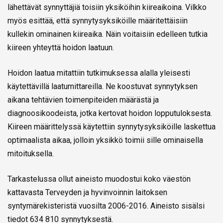
lähettävät synnyttäjiä toisiin yksiköihin kiireaikoina. Vilkko
myös esittää, että synnytysyksiköille määritettäisiin
kullekin ominainen kiireaika. Näin voitaisiin edelleen tutkia
kiireen yhteyttä hoidon laatuun.
Hoidon laatua mitattiin tutkimuksessa alalla yleisesti
käytettävillä laatumittareilla. Ne koostuvat synnytyksen
aikana tehtävien toimenpiteiden määrästä ja
diagnoosikoodeista, jotka kertovat hoidon lopputuloksesta.
Kiireen määrittelyssä käytettiin synnytysyksiköille laskettua
optimaalista aikaa, jolloin yksikkö toimii sille ominaisella
mitoituksella.
Tarkastelussa ollut aineisto muodostui koko väestön
kattavasta Terveyden ja hyvinvoinnin laitoksen
syntymärekisteristä vuosilta 2006-2016. Aineisto sisälsi
tiedot 634 810 synnytyksestä.