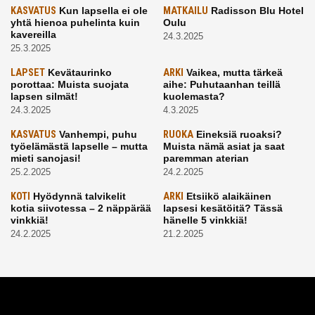
KASVATUS
Kun lapsella ei ole
MATKAILU
Radisson Blu Hotel
yhtä hienoa puhelinta kuin
Oulu
kavereilla
24.3.2025
25.3.2025
LAPSET
Kevätaurinko
ARKI
Vaikea, mutta tärkeä
porottaa: Muista suojata
aihe: Puhutaanhan teillä
lapsen silmät!
kuolemasta?
24.3.2025
4.3.2025
KASVATUS
Vanhempi, puhu
RUOKA
Eineksiä ruoaksi?
työelämästä lapselle – mutta
Muista nämä asiat ja saat
mieti sanojasi!
paremman aterian
25.2.2025
24.2.2025
KOTI
Hyödynnä talvikelit
ARKI
Etsiikö alaikäinen
kotia siivotessa – 2 näppärää
lapsesi kesätöitä? Tässä
vinkkiä!
hänelle 5 vinkkiä!
24.2.2025
21.2.2025