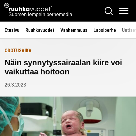
Siirry
Ruuhkavuodet.fi
Hae
Etusivulle
sisältöön
Vali
Suomen lempein perhemedia
Etusivu
Ruuhkavuodet
Vanhemmuus
Lapsiperhe
Uutise
ODOTUSAIKA
Näin synnytyssairaalan kiire voi
vaikuttaa hoitoon
26.3.2023