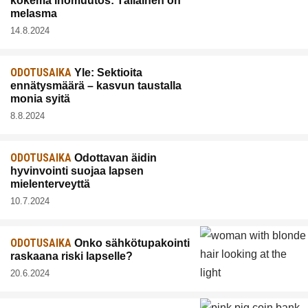
kokema ihomuutos: Tällainen on
melasma
14.8.2024
ODOTUSAIKA
Yle: Sektioita
ennätysmäärä – kasvun taustalla
monia syitä
8.8.2024
ODOTUSAIKA
Odottavan äidin
hyvinvointi suojaa lapsen
mielenterveyttä
10.7.2024
ODOTUSAIKA
Onko sähkötupakointi
raskaana riski lapselle?
20.6.2024