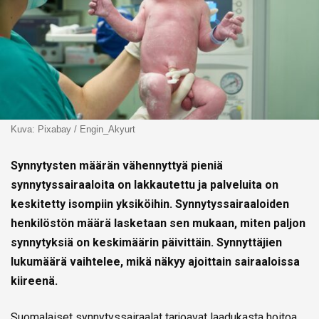
Kuva: Pixabay / Engin_Akyurt
Synnytysten määrän vähennyttyä pieniä
synnytyssairaaloita on lakkautettu ja palveluita on
keskitetty isompiin yksiköihin. Synnytyssairaaloiden
henkilöstön määrä lasketaan sen mukaan, miten paljon
synnytyksiä on keskimäärin päivittäin. Synnyttäjien
lukumäärä vaihtelee, mikä näkyy ajoittain sairaaloissa
kiireenä.
Suomalaiset synnytyssairaalat tarjoavat laadukasta hoitoa