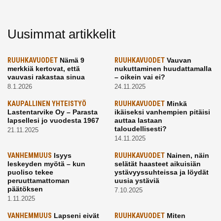
Uusimmat artikkelit
RUUHKAVUODET
Nämä 9
RUUHKAVUODET
Vauvan
merkkiä kertovat, että
nukuttaminen huudattamalla
vauvasi rakastaa sinua
– oikein vai ei?
8.1.2026
24.11.2025
KAUPALLINEN YHTEISTYÖ
RUUHKAVUODET
Minkä
Lastentarvike Oy – Parasta
ikäiseksi vanhempien pitäisi
lapsellesi jo vuodesta 1967
auttaa lastaan
taloudellisesti?
21.11.2025
14.11.2025
VANHEMMUUS
Isyys
RUUHKAVUODET
Nainen, näin
leskeyden myötä – kun
selätät haasteet aikuisiän
puoliso tekee
ystävyyssuhteissa ja löydät
peruuttamattoman
uusia ystäviä
päätöksen
7.10.2025
1.11.2025
VANHEMMUUS
Lapseni eivät
RUUHKAVUODET
Miten