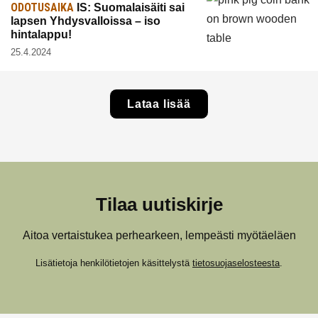
ODOTUSAIKA
IS: Suomalaisäiti sai
lapsen Yhdysvalloissa – iso
hintalappu!
25.4.2024
Lataa lisää
Tilaa uutiskirje
Aitoa vertaistukea perhearkeen, lempeästi myötäeläen
Lisätietoja henkilötietojen käsittelystä
tietosuojaselosteesta
.