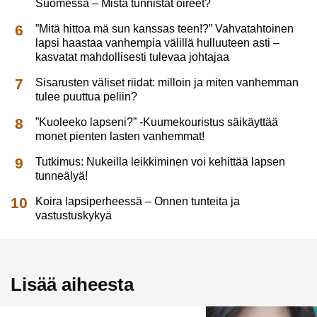
Suomessa – Mistä tunnistat oireet?
”Mitä hittoa mä sun kanssas teen!?” Vahvatahtoinen
lapsi haastaa vanhempia välillä hulluuteen asti –
kasvatat mahdollisesti tulevaa johtajaa
Sisarusten väliset riidat: milloin ja miten vanhemman
tulee puuttua peliin?
”Kuoleeko lapseni?” -Kuumekouristus säikäyttää
monet pienten lasten vanhemmat!
Tutkimus: Nukeilla leikkiminen voi kehittää lapsen
tunneälyä!
Koira lapsiperheessä – Onnen tunteita ja
vastustuskykyä
Lisää aiheesta