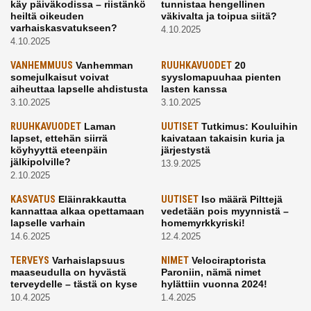
käy päiväkodissa – riistänkö
tunnistaa hengellinen
heiltä oikeuden
väkivalta ja toipua siitä?
varhaiskasvatukseen?
4.10.2025
4.10.2025
VANHEMMUUS
Vanhemman
RUUHKAVUODET
20
somejulkaisut voivat
syyslomapuuhaa pienten
aiheuttaa lapselle ahdistusta
lasten kanssa
3.10.2025
3.10.2025
RUUHKAVUODET
Laman
UUTISET
Tutkimus: Kouluihin
lapset, ettehän siirrä
kaivataan takaisin kuria ja
köyhyyttä eteenpäin
järjestystä
jälkipolville?
13.9.2025
2.10.2025
KASVATUS
Eläinrakkautta
UUTISET
Iso määrä Pilttejä
kannattaa alkaa opettamaan
vedetään pois myynnistä –
lapselle varhain
homemyrkkyriski!
14.6.2025
12.4.2025
TERVEYS
Varhaislapsuus
NIMET
Velociraptorista
maaseudulla on hyvästä
Paroniin, nämä nimet
terveydelle – tästä on kyse
hylättiin vuonna 2024!
10.4.2025
1.4.2025