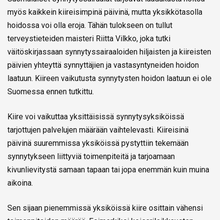
myös kaikkein kiireisimpinä päivinä, mutta yksikkötasolla
hoidossa voi olla eroja. Tähän tulokseen on tullut
terveystieteiden maisteri Riitta Vilkko, joka tutki
väitöskirjassaan synnytyssairaaloiden hiljaisten ja kiireisten
päivien yhteyttä synnyttäjien ja vastasyntyneiden hoidon
laatuun. Kiireen vaikutusta synnytysten hoidon laatuun ei ole
Suomessa ennen tutkittu.
Kiire voi vaikuttaa yksittäisissä synnytysyksiköissä
tarjottujen palvelujen määrään vaihtelevasti. Kiireisinä
päivinä suuremmissa yksiköissä pystyttiin tekemään
synnytykseen liittyviä toimenpiteitä ja tarjoamaan
kivunlievitystä samaan tapaan tai jopa enemmän kuin muina
aikoina.
Sen sijaan pienemmissä yksiköissä kiire osittain vähensi