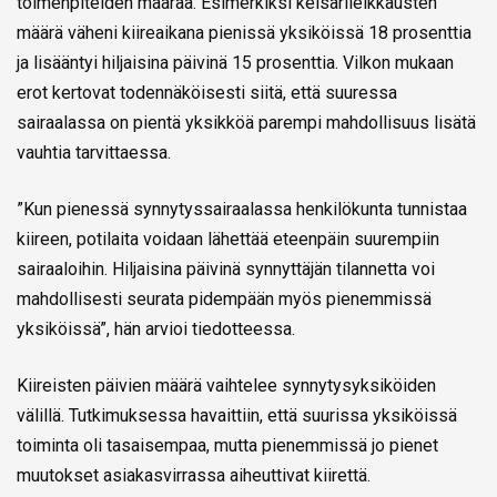
toimenpiteiden määrää. Esimerkiksi keisarileikkausten
määrä väheni kiireaikana pienissä yksiköissä 18 prosenttia
ja lisääntyi hiljaisina päivinä 15 prosenttia. Vilkon mukaan
erot kertovat todennäköisesti siitä, että suuressa
sairaalassa on pientä yksikköä parempi mahdollisuus lisätä
vauhtia tarvittaessa.
”Kun pienessä synnytyssairaalassa henkilökunta tunnistaa
kiireen, potilaita voidaan lähettää eteenpäin suurempiin
sairaaloihin. Hiljaisina päivinä synnyttäjän tilannetta voi
mahdollisesti seurata pidempään myös pienemmissä
yksiköissä”, hän arvioi tiedotteessa.
Kiireisten päivien määrä vaihtelee synnytysyksiköiden
välillä. Tutkimuksessa havaittiin, että suurissa yksiköissä
toiminta oli tasaisempaa, mutta pienemmissä jo pienet
muutokset asiakasvirrassa aiheuttivat kiirettä.