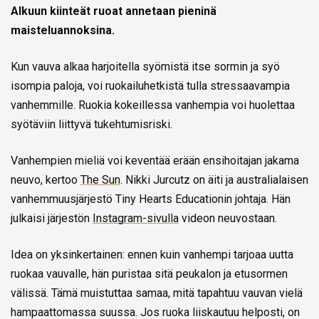
Alkuun kiinteät ruoat annetaan pieninä
maisteluannoksina.
Kun vauva alkaa harjoitella syömistä itse sormin ja syö
isompia paloja, voi ruokailuhetkistä tulla stressaavampia
vanhemmille. Ruokia kokeillessa vanhempia voi huolettaa
syötäviin liittyvä tukehtumisriski.
Vanhempien mieliä voi keventää erään ensihoitajan jakama
neuvo, kertoo
The Sun
. Nikki Jurcutz on äiti ja australialaisen
vanhemmuusjärjestö Tiny Hearts Educationin johtaja. Hän
julkaisi järjestön
Instagram-sivulla
videon neuvostaan.
Idea on yksinkertainen: ennen kuin vanhempi tarjoaa uutta
ruokaa vauvalle, hän puristaa sitä peukalon ja etusormen
välissä. Tämä muistuttaa samaa, mitä tapahtuu vauvan vielä
hampaattomassa suussa. Jos ruoka liiskautuu helposti, on