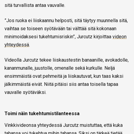
sitä turvallista antaa vauvalle.
”Jos ruoka ei liiskaannu helposti, sitä täytyy muunnella sitä,
vaihtaa se toiseen syötävään tai välttää sitä kokonaan
minimoidaksesi tukehtumisriskin”, Jurcutz kirjoittaa
v
ideon
yhteydessä
.
Videolla Jurcutz tekee liiskaustestin banaanille, avokadolle,
kananmunalle, juustolle, omenalle sekä kurkulle. Neljä
ensimmäistä ovat pehmeitä ja liiskautuvat, kun taas kaksi
jälkimmäistä eivät. Niitä pitäisi siis antaa toisella tapaa
vauvalle syötäväksi.
Toimi näin tukehtumistilanteessa
Vinkkivideonsa yhteydessä Jurcutz muistuttaa, että kuka
tahansa voi tukehtua mihin tahansa. Siksi on tärkeä tietää,