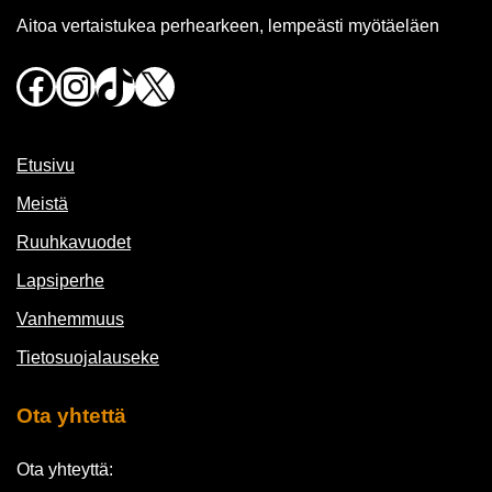
Aitoa vertaistukea perhearkeen, lempeästi myötäeläen
Facebook
Instagram
TikTok
X
Etusivu
Meistä
Ruuhkavuodet
Lapsiperhe
Vanhemmuus
Tietosuojalauseke
Ota yhtettä
Ota yhteyttä: