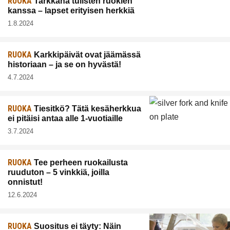
RUOKA
Tarkkana tulisten ruokien
kanssa – lapset erityisen herkkiä
1.8.2024
RUOKA
Karkkipäivät ovat jäämässä
historiaan – ja se on hyvästä!
4.7.2024
RUOKA
Tiesitkö? Tätä kesäherkkua
ei pitäisi antaa alle 1-vuotiaille
3.7.2024
RUOKA
Tee perheen ruokailusta
ruuduton – 5 vinkkiä, joilla
onnistut!
12.6.2024
RUOKA
Suositus ei täyty: Näin