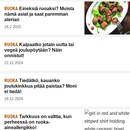
RUOKA
Eineksiä ruoaksi? Muista
nämä asiat ja saat paremman
aterian
24.2.2025
RUOKA
Kaipaatko jotain uutta tai
vegeä joulupöytään? Näin
onnistut!
22.12.2024
RUOKA
Tiedätkö, kauanko
joulukinkkua pitää paistaa? Moni
ei tiedä!
18.12.2024
RUOKA
Tarkkuus on valttia, kun
perheessä on ruoka-
aineallergikko!