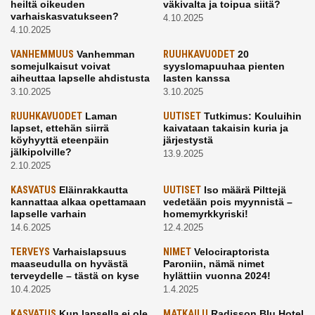
heiltä oikeuden
väkivalta ja toipua siitä?
varhaiskasvatukseen?
4.10.2025
4.10.2025
VANHEMMUUS
Vanhemman
RUUHKAVUODET
20
somejulkaisut voivat
syyslomapuuhaa pienten
aiheuttaa lapselle ahdistusta
lasten kanssa
3.10.2025
3.10.2025
RUUHKAVUODET
Laman
UUTISET
Tutkimus: Kouluihin
lapset, ettehän siirrä
kaivataan takaisin kuria ja
köyhyyttä eteenpäin
järjestystä
jälkipolville?
13.9.2025
2.10.2025
KASVATUS
Eläinrakkautta
UUTISET
Iso määrä Pilttejä
kannattaa alkaa opettamaan
vedetään pois myynnistä –
lapselle varhain
homemyrkkyriski!
14.6.2025
12.4.2025
TERVEYS
Varhaislapsuus
NIMET
Velociraptorista
maaseudulla on hyvästä
Paroniin, nämä nimet
terveydelle – tästä on kyse
hylättiin vuonna 2024!
10.4.2025
1.4.2025
KASVATUS
Kun lapsella ei ole
MATKAILU
Radisson Blu Hotel