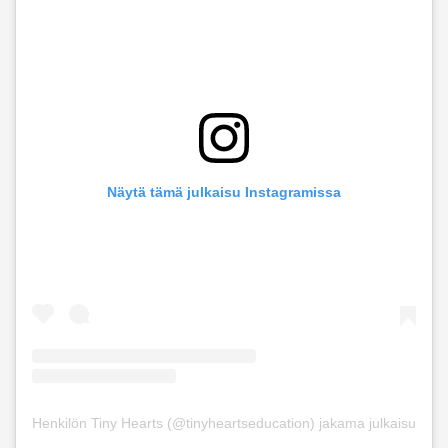
Näytä tämä julkaisu Instagramissa
Henkilön Tiny Hearts (@tinyheartseducation) jakama julkaisu