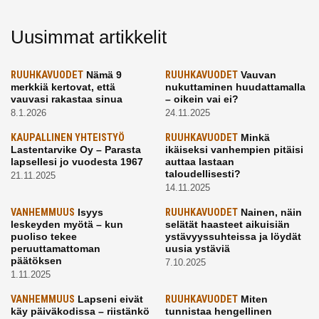
Uusimmat artikkelit
RUUHKAVUODET
Nämä 9
RUUHKAVUODET
Vauvan
merkkiä kertovat, että
nukuttaminen huudattamalla
vauvasi rakastaa sinua
– oikein vai ei?
8.1.2026
24.11.2025
KAUPALLINEN YHTEISTYÖ
RUUHKAVUODET
Minkä
Lastentarvike Oy – Parasta
ikäiseksi vanhempien pitäisi
lapsellesi jo vuodesta 1967
auttaa lastaan
taloudellisesti?
21.11.2025
14.11.2025
VANHEMMUUS
Isyys
RUUHKAVUODET
Nainen, näin
leskeyden myötä – kun
selätät haasteet aikuisiän
puoliso tekee
ystävyyssuhteissa ja löydät
peruuttamattoman
uusia ystäviä
päätöksen
7.10.2025
1.11.2025
VANHEMMUUS
Lapseni eivät
RUUHKAVUODET
Miten
käy päiväkodissa – riistänkö
tunnistaa hengellinen