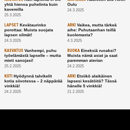
yhtä hienoa puhelinta kuin
Oulu
kavereilla
24.3.2025
25.3.2025
LAPSET
Kevätaurinko
ARKI
Vaikea, mutta tärkeä
porottaa: Muista suojata
aihe: Puhutaanhan teillä
lapsen silmät!
kuolemasta?
24.3.2025
4.3.2025
KASVATUS
Vanhempi, puhu
RUOKA
Eineksiä ruoaksi?
työelämästä lapselle – mutta
Muista nämä asiat ja saat
mieti sanojasi!
paremman aterian
25.2.2025
24.2.2025
KOTI
Hyödynnä talvikelit
ARKI
Etsiikö alaikäinen
kotia siivotessa – 2 näppärää
lapsesi kesätöitä? Tässä
vinkkiä!
hänelle 5 vinkkiä!
24.2.2025
21.2.2025