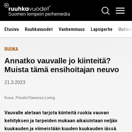
Siirry
Ruuhkavuodet.fi
Hae
Etusivulle
sisältöön
Vali
Suomen lempein perhemedia
Etusivu
Ruuhkavuodet
Vanhemmuus
Lapsiperhe
Uutise
RUOKA
Annatko vauvalle jo kiinteitä?
Muista tämä ensihoitajan neuvo
21.3.2023
Kuva: Pexels/Vanessa Loring
Vauvalle aletaan tarjota kiinteitä ruokia vauvan
kehityksen ja tarpeiden mukaan aikaisintaan neljän
kuukauden ja viimeistään kuuden kuukauden iässä.