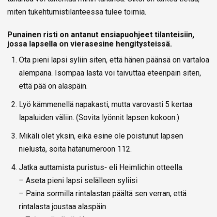
miten tukehtumistilanteessa tulee toimia.
Punainen risti on
antanut ensiapuohjeet tilanteisiin,
jossa lapsella on vierasesine hengitysteissä.
Ota pieni lapsi syliin siten, että hänen päänsä on vartaloa
alempana. Isompaa lasta voi taivuttaa eteenpäin siten,
että pää on alaspäin.
Lyö kämmenellä napakasti, mutta varovasti 5 kertaa
lapaluiden väliin. (Sovita lyönnit lapsen kokoon.)
Mikäli olet yksin, eikä esine ole poistunut lapsen
nielusta, soita hätänumeroon 112.
Jatka auttamista puristus- eli Heimlichin otteella.
– Aseta pieni lapsi selälleen syliisi
– Paina sormilla rintalastan päältä sen verran, että
rintalasta joustaa alaspäin