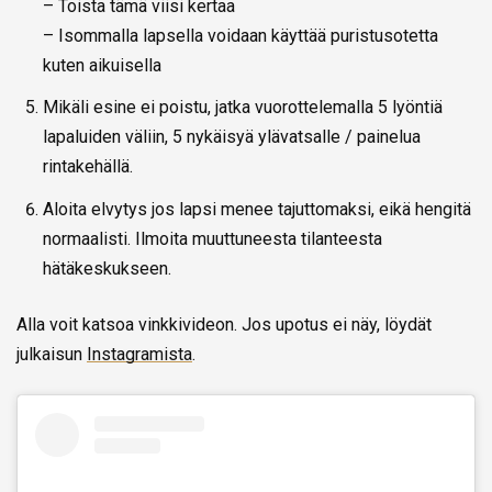
– Toista tämä viisi kertaa
– Isommalla lapsella voidaan käyttää puristusotetta
kuten aikuisella
Mikäli esine ei poistu, jatka vuorottelemalla 5 lyöntiä
lapaluiden väliin, 5 nykäisyä ylävatsalle / painelua
rintakehällä.
Aloita elvytys jos lapsi menee tajuttomaksi, eikä hengitä
normaalisti. Ilmoita muuttuneesta tilanteesta
hätäkeskukseen.
Alla voit katsoa vinkkivideon. Jos upotus ei näy, löydät
julkaisun
Instagramista
.