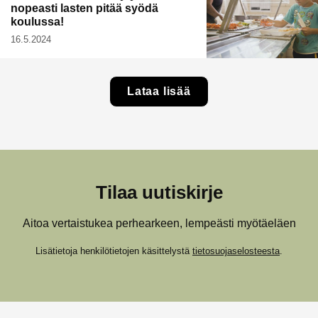
nopeasti lasten pitää syödä
koulussa!
16.5.2024
Lataa lisää
Tilaa uutiskirje
Aitoa vertaistukea perhearkeen, lempeästi myötäeläen
Lisätietoja henkilötietojen käsittelystä
tietosuojaselosteesta
.