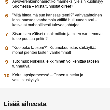
Aivoverenkiertohäiriöt kolmanneksi yleisin kuolinsyy
Suomessa – Mistä tunnistat oireet?
”Mitä hittoa mä sun kanssas teen!?” Vahvatahtoinen
lapsi haastaa vanhempia välillä hulluuteen asti –
kasvatat mahdollisesti tulevaa johtajaa
Sisarusten väliset riidat: milloin ja miten vanhemman
tulee puuttua peliin?
”Kuoleeko lapseni?” -Kuumekouristus säikäyttää
monet pienten lasten vanhemmat!
Tutkimus: Nukeilla leikkiminen voi kehittää lapsen
tunneälyä!
Koira lapsiperheessä – Onnen tunteita ja
vastustuskykyä
Lisää aiheesta