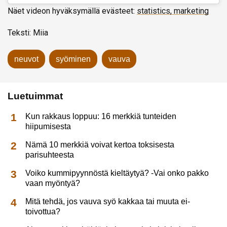
Näet videon hyväksymällä evästeet:
statistics, marketing
Teksti: Miia
neuvot
syöminen
vauva
Luetuimmat
Kun rakkaus loppuu: 16 merkkiä tunteiden
hiipumisesta
Nämä 10 merkkiä voivat kertoa toksisesta
parisuhteesta
Voiko kummipyynnöstä kieltäytyä? -Vai onko pakko
vaan myöntyä?
Mitä tehdä, jos vauva syö kakkaa tai muuta ei-
toivottua?