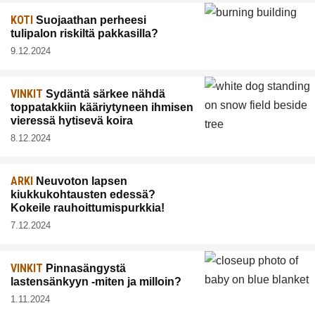
KOTI
Suojaathan perheesi
tulipalon riskiltä pakkasilla?
9.12.2024
VINKIT
Sydäntä särkee nähdä
toppatakkiin kääriytyneen ihmisen
vieressä hytisevä koira
8.12.2024
ARKI
Neuvoton lapsen
kiukkukohtausten edessä?
Kokeile rauhoittumispurkkia!
7.12.2024
VINKIT
Pinnasängystä
lastensänkyyn -miten ja milloin?
1.11.2024