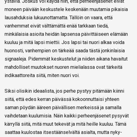
ystäviä. Joskus voi käydä niin, että perheenjäsenet eivät
moneen päivään keskustele keskenään muutamia pikaisia
lausahduksia lukuunottamatta. Tällöin on vaara, että
vanhemmat eivät välttämättä enää tarkkaan tiedä,
minkälaisia asioita heidän lapsensa päivittäiseen elämään
kuuluu ja mitä lapsi miettii. Jos lapsi tai nuori alkaa voida
huonosti, vanhempien on tärkeää saada tästä jonkinlaisia
signaaleja. Pidemmät keskustelut ja niiden aikana havaitut
mahdolliset muutokset nuoren mielialassa ovat tärkeitä
indikaattoreita siitä, miten nuori voi.
Siksi olisikin ideaalista, jos perhe pystyy pitämään kiinni
siitä, että edes kerran päivässä kokoonnuttaisi yhteen
saman pöydän ääreen päivällisen merkeissä ja samalla
vaihdetaan kuulumisia. Näin kaikki perheenjäsenet pysyvät
kärryllä siitä, mitä muut tekevät ja mitä heille kuuluu. Tämä
saattaa kuulostaa itsestäänselvältä asialta, mutta nyky-