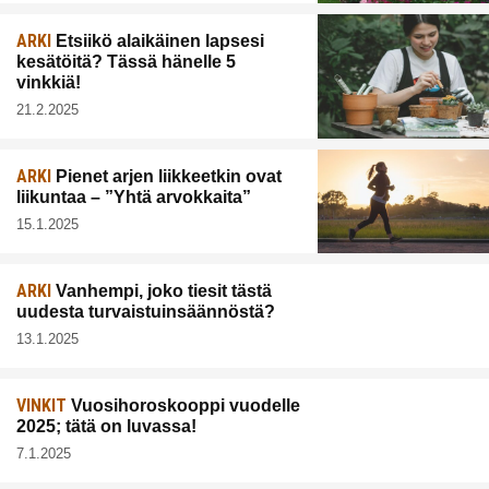
ARKI
Etsiikö alaikäinen lapsesi
kesätöitä? Tässä hänelle 5
vinkkiä!
21.2.2025
ARKI
Pienet arjen liikkeetkin ovat
liikuntaa – ”Yhtä arvokkaita”
15.1.2025
ARKI
Vanhempi, joko tiesit tästä
uudesta turvaistuinsäännöstä?
13.1.2025
VINKIT
Vuosihoroskooppi vuodelle
2025; tätä on luvassa!
7.1.2025