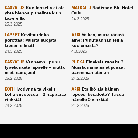
KASVATUS
Kun lapsella ei ole
MATKAILU
Radisson Blu Hotel
yhtä hienoa puhelinta kuin
Oulu
kavereilla
24.3.2025
25.3.2025
LAPSET
Kevätaurinko
ARKI
Vaikea, mutta tärkeä
porottaa: Muista suojata
aihe: Puhutaanhan teillä
lapsen silmät!
kuolemasta?
24.3.2025
4.3.2025
KASVATUS
Vanhempi, puhu
RUOKA
Eineksiä ruoaksi?
työelämästä lapselle – mutta
Muista nämä asiat ja saat
mieti sanojasi!
paremman aterian
25.2.2025
24.2.2025
KOTI
Hyödynnä talvikelit
ARKI
Etsiikö alaikäinen
kotia siivotessa – 2 näppärää
lapsesi kesätöitä? Tässä
vinkkiä!
hänelle 5 vinkkiä!
24.2.2025
21.2.2025