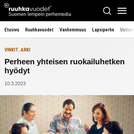
Siirry
Ruuhkavuodet.fi
Hae
Etusivulle
sisältöön
Vali
Suomen lempein perhemedia
Etusivu
Ruuhkavuodet
Vanhemmuus
Lapsiperhe
Uutise
VINKIT
ARKI
,
Perheen yhteisen ruokailuhetken
hyödyt
10.3.2023