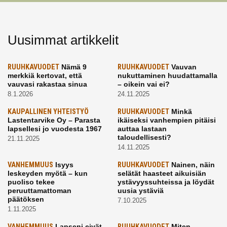
Uusimmat artikkelit
RUUHKAVUODET
Nämä 9
RUUHKAVUODET
Vauvan
merkkiä kertovat, että
nukuttaminen huudattamalla
vauvasi rakastaa sinua
– oikein vai ei?
8.1.2026
24.11.2025
KAUPALLINEN YHTEISTYÖ
RUUHKAVUODET
Minkä
Lastentarvike Oy – Parasta
ikäiseksi vanhempien pitäisi
lapsellesi jo vuodesta 1967
auttaa lastaan
taloudellisesti?
21.11.2025
14.11.2025
VANHEMMUUS
Isyys
RUUHKAVUODET
Nainen, näin
leskeyden myötä – kun
selätät haasteet aikuisiän
puoliso tekee
ystävyyssuhteissa ja löydät
peruuttamattoman
uusia ystäviä
päätöksen
7.10.2025
1.11.2025
VANHEMMUUS
Lapseni eivät
RUUHKAVUODET
Miten