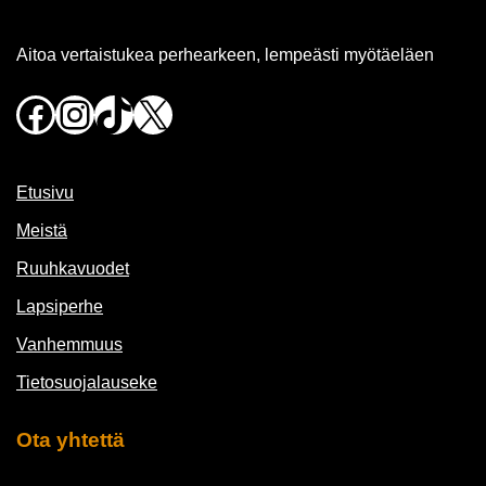
Aitoa vertaistukea perhearkeen, lempeästi myötäeläen
Facebook
Instagram
TikTok
X
Etusivu
Meistä
Ruuhkavuodet
Lapsiperhe
Vanhemmuus
Tietosuojalauseke
Ota yhtettä