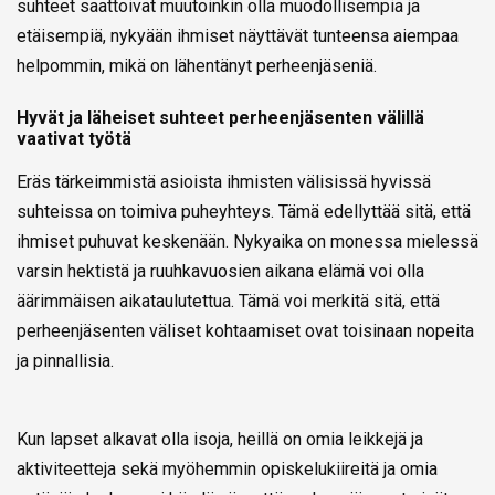
suhteet saattoivat muutoinkin olla muodollisempia ja
etäisempiä, nykyään ihmiset näyttävät tunteensa aiempaa
helpommin, mikä on lähentänyt perheenjäseniä.
Hyvät ja läheiset suhteet perheenjäsenten välillä
vaativat työtä
Eräs tärkeimmistä asioista ihmisten välisissä hyvissä
suhteissa on toimiva puheyhteys. Tämä edellyttää sitä, että
ihmiset puhuvat keskenään. Nykyaika on monessa mielessä
varsin hektistä ja ruuhkavuosien aikana elämä voi olla
äärimmäisen aikataulutettua. Tämä voi merkitä sitä, että
perheenjäsenten väliset kohtaamiset ovat toisinaan nopeita
ja pinnallisia.
Kun lapset alkavat olla isoja, heillä on omia leikkejä ja
aktiviteetteja sekä myöhemmin opiskelukiireitä ja omia