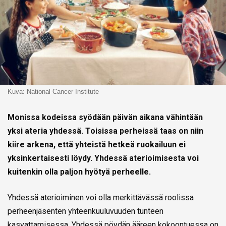
Kuva: National Cancer Institute
Monissa kodeissa syödään päivän aikana vähintään
yksi ateria yhdessä. Toisissa perheissä taas on niin
kiire arkena, että yhteistä hetkeä ruokailuun ei
yksinkertaisesti löydy. Yhdessä aterioimisesta voi
kuitenkin olla paljon hyötyä perheelle.
Yhdessä aterioiminen voi olla merkittävässä roolissa
perheenjäsenten yhteenkuuluvuuden tunteen
kasvattamisessa. Yhdessä pöydän ääreen kokoontuessa on