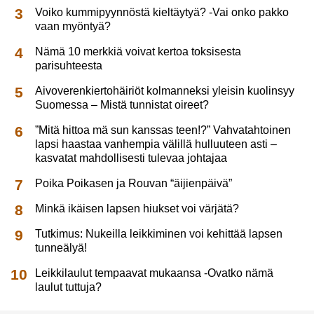
Voiko kummipyynnöstä kieltäytyä? -Vai onko pakko
vaan myöntyä?
Nämä 10 merkkiä voivat kertoa toksisesta
parisuhteesta
Aivoverenkiertohäiriöt kolmanneksi yleisin kuolinsyy
Suomessa – Mistä tunnistat oireet?
”Mitä hittoa mä sun kanssas teen!?” Vahvatahtoinen
lapsi haastaa vanhempia välillä hulluuteen asti –
kasvatat mahdollisesti tulevaa johtajaa
Poika Poikasen ja Rouvan “äijienpäivä”
Minkä ikäisen lapsen hiukset voi värjätä?
Tutkimus: Nukeilla leikkiminen voi kehittää lapsen
tunneälyä!
Leikkilaulut tempaavat mukaansa -Ovatko nämä
laulut tuttuja?