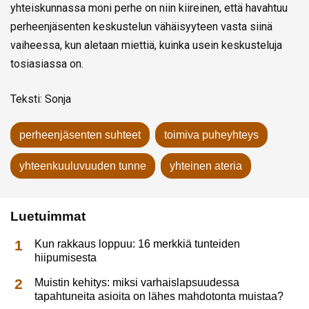
yhteiskunnassa moni perhe on niin kiireinen, että havahtuu
perheenjäsenten keskustelun vähäisyyteen vasta siinä
vaiheessa, kun aletaan miettiä, kuinka usein keskusteluja
tosiasiassa on.
Teksti: Sonja
perheenjäsenten suhteet
toimiva puheyhteys
yhteenkuuluvuuden tunne
yhteinen ateria
Luetuimmat
Kun rakkaus loppuu: 16 merkkiä tunteiden
hiipumisesta
Muistin kehitys: miksi varhaislapsuudessa
tapahtuneita asioita on lähes mahdotonta muistaa?