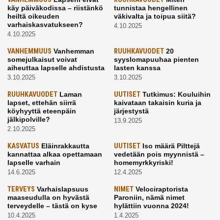
käy päiväkodissa – riistänkö
tunnistaa hengellinen
heiltä oikeuden
väkivalta ja toipua siitä?
varhaiskasvatukseen?
4.10.2025
4.10.2025
VANHEMMUUS
Vanhemman
RUUHKAVUODET
20
somejulkaisut voivat
syyslomapuuhaa pienten
aiheuttaa lapselle ahdistusta
lasten kanssa
3.10.2025
3.10.2025
RUUHKAVUODET
Laman
UUTISET
Tutkimus: Kouluihin
lapset, ettehän siirrä
kaivataan takaisin kuria ja
köyhyyttä eteenpäin
järjestystä
jälkipolville?
13.9.2025
2.10.2025
KASVATUS
Eläinrakkautta
UUTISET
Iso määrä Pilttejä
kannattaa alkaa opettamaan
vedetään pois myynnistä –
lapselle varhain
homemyrkkyriski!
14.6.2025
12.4.2025
TERVEYS
Varhaislapsuus
NIMET
Velociraptorista
maaseudulla on hyvästä
Paroniin, nämä nimet
terveydelle – tästä on kyse
hylättiin vuonna 2024!
10.4.2025
1.4.2025