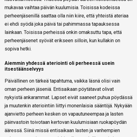
mukavaa vaihtaa päivän kuulumisia. Toisissa kodeissa
perheenjäsenillä saattaa olla niin kiire, että yhteistä ateriaa
ei ehdi syödä joka päivä tai pahimmassa tapauksessa
lainkaan. Toisissa perheissä onkin omaksuttu tapa, että
perheenjäsenet syövät erikseen silloin, kun kullakin on
sopiva hetki.
Aiemmin yhdessä ateriointi oli perheessä usein
itsestäänselvyys
Päivällinen on tärkeä tapahtuma, vaikka läsnä olisi vain
oman perheen jäseniä. Entisaikaan pöytätavat olivat
nykyistä ankarammat. Lapset eivät saaneet puhua pöydässä
ja muutenkin ateriointiin liittyi monenlaisia sääntöjä. Nykyään
ajanvietto perheen kesken on vapautuneempaa ja lasten
päinvastoin toivotaan kertovan kuulumisiaan ruokapöydän
ääressä. Siinä missä entisaikaan lasten ja vanhempien