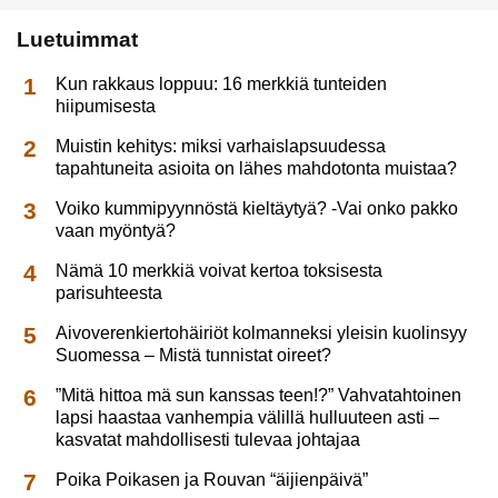
Luetuimmat
Kun rakkaus loppuu: 16 merkkiä tunteiden
hiipumisesta
Muistin kehitys: miksi varhaislapsuudessa
tapahtuneita asioita on lähes mahdotonta muistaa?
Voiko kummipyynnöstä kieltäytyä? -Vai onko pakko
vaan myöntyä?
Nämä 10 merkkiä voivat kertoa toksisesta
parisuhteesta
Aivoverenkiertohäiriöt kolmanneksi yleisin kuolinsyy
Suomessa – Mistä tunnistat oireet?
”Mitä hittoa mä sun kanssas teen!?” Vahvatahtoinen
lapsi haastaa vanhempia välillä hulluuteen asti –
kasvatat mahdollisesti tulevaa johtajaa
Poika Poikasen ja Rouvan “äijienpäivä”