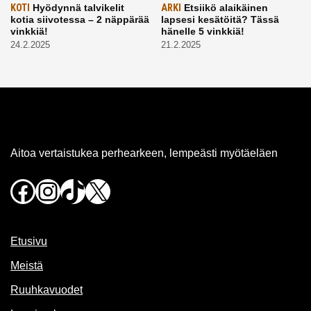
KOTI
Hyödynnä talvikelit
ARKI
Etsiikö alaikäinen
kotia siivotessa – 2 näppärää
lapsesi kesätöitä? Tässä
vinkkiä!
hänelle 5 vinkkiä!
24.2.2025
21.2.2025
Aitoa vertaistukea perhearkeen, lempeästi myötäeläen
Facebook
Instagram
TikTok
X
Etusivu
Meistä
Ruuhkavuodet