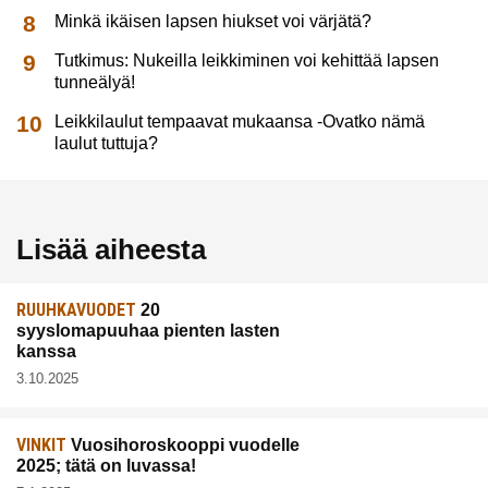
Minkä ikäisen lapsen hiukset voi värjätä?
Tutkimus: Nukeilla leikkiminen voi kehittää lapsen
tunneälyä!
Leikkilaulut tempaavat mukaansa -Ovatko nämä
laulut tuttuja?
Lisää aiheesta
RUUHKAVUODET
20
syyslomapuuhaa pienten lasten
kanssa
3.10.2025
VINKIT
Vuosihoroskooppi vuodelle
2025; tätä on luvassa!