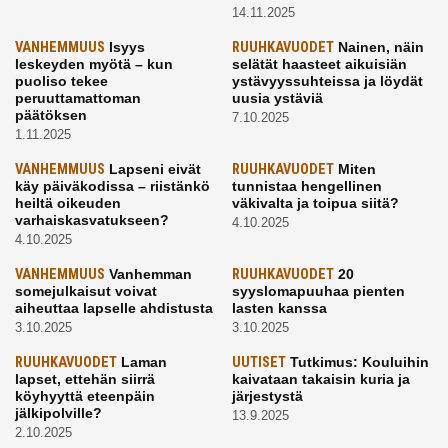
14.11.2025
VANHEMMUUS
Isyys
RUUHKAVUODET
Nainen, näin
leskeyden myötä – kun
selätät haasteet aikuisiän
puoliso tekee
ystävyyssuhteissa ja löydät
peruuttamattoman
uusia ystäviä
päätöksen
7.10.2025
1.11.2025
VANHEMMUUS
Lapseni eivät
RUUHKAVUODET
Miten
käy päiväkodissa – riistänkö
tunnistaa hengellinen
heiltä oikeuden
väkivalta ja toipua siitä?
varhaiskasvatukseen?
4.10.2025
4.10.2025
VANHEMMUUS
Vanhemman
RUUHKAVUODET
20
somejulkaisut voivat
syyslomapuuhaa pienten
aiheuttaa lapselle ahdistusta
lasten kanssa
3.10.2025
3.10.2025
RUUHKAVUODET
Laman
UUTISET
Tutkimus: Kouluihin
lapset, ettehän siirrä
kaivataan takaisin kuria ja
köyhyyttä eteenpäin
järjestystä
jälkipolville?
13.9.2025
2.10.2025