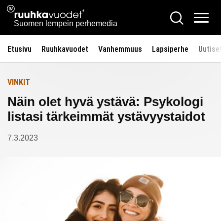
Siirry
Ruuhkavuodet.fi
Hae
Etusivulle
sisältöön
Vali
Suomen lempein perhemedia
Etusivu
Ruuhkavuodet
Vanhemmuus
Lapsiperhe
Uutise
VINKIT
Näin olet hyvä ystävä: Psykologi
listasi tärkeimmät ystävyystaidot
7.3.2023