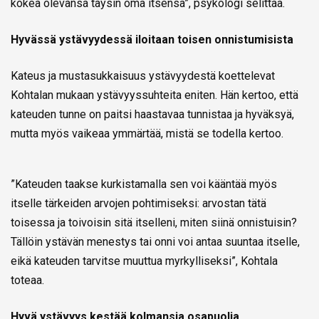
kokea olevansa täysin oma itsensä”, psykologi selittää.
Hyvässä ystävyydessä iloitaan toisen onnistumisista
Kateus ja mustasukkaisuus ystävyydestä koettelevat
Kohtalan mukaan ystävyyssuhteita eniten. Hän kertoo, että
kateuden tunne on paitsi haastavaa tunnistaa ja hyväksyä,
mutta myös vaikeaa ymmärtää, mistä se todella kertoo.
”Kateuden taakse kurkistamalla sen voi kääntää myös
itselle tärkeiden arvojen pohtimiseksi: arvostan tätä
toisessa ja toivoisin sitä itselleni, miten siinä onnistuisin?
Tällöin ystävän menestys tai onni voi antaa suuntaa itselle,
eikä kateuden tarvitse muuttua myrkylliseksi”, Kohtala
toteaa.
Hyvä ystävyys kestää kolmansia osapuolia