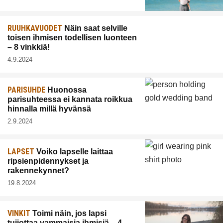
RUUHKAVUODET
Näin saat selville
toisen ihmisen todellisen luonteen
– 8 vinkkiä!
4.9.2024
PARISUHDE
Huonossa
parisuhteessa ei kannata roikkua
hinnalla millä hyvänsä
2.9.2024
LAPSET
Voiko lapselle laittaa
ripsienpidennykset ja
rakennekynnet?
19.8.2024
VINKIT
Toimi näin, jos lapsi
tuijottaa vammaisia ihmisiä – 4