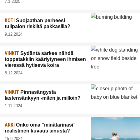
7.1.2025
KOTI
Suojaathan perheesi
tulipalon riskiltä pakkasilla?
9.12.2024
VINKIT
Sydäntä särkee nähdä
toppatakkiin kääriytyneen ihmisen
vieressä hytisevä koira
8.12.2024
VINKIT
Pinnasängystä
lastensänkyyn -miten ja milloin?
1.11.2024
ARKI
Onko oma “minätarinasi”
realistinen kuvaus sinusta?
15.9.2024