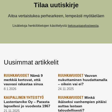
Tilaa uutiskirje
Aitoa vertaistukea perhearkeen, lempeästi myötäeläen
Lisätietoja henkilötietojen käsittelystä
tietosuojaselosteesta
.
Uusimmat artikkelit
RUUHKAVUODET
Nämä 9
RUUHKAVUODET
Vauvan
merkkiä kertovat, että
nukuttaminen huudattamalla
vauvasi rakastaa sinua
– oikein vai ei?
8.1.2026
24.11.2025
KAUPALLINEN YHTEISTYÖ
RUUHKAVUODET
Minkä
Lastentarvike Oy – Parasta
ikäiseksi vanhempien pitäisi
lapsellesi jo vuodesta 1967
auttaa lastaan
taloudellisesti?
21.11.2025