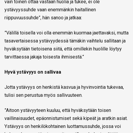
vain toinen ottaa vastaan huolia ja tukee, ei ole
ystävyyssuhde vaan enemmänkin haitallinen
riippuvuussuhde”, hän sanoo ja jatkaa:
”Välillä toisella voi olla enemmän kuormaa jaettavaksi, mutta
tasavertaisessa ystävyydessä tämäkin vaihtelu sallitaan ja
hyväksytään tietoisena siitä, että omillekin huolille löytyy
tarvittaessa jakaja toisesta ihmisestä.”
Hyvä ystävyys on sallivaa
Jotta ystävyys on henkistä kasvua ja hyvinvointia tukevaa,
tulisi sen perustua myös sallivuuteen.
”Aitoon ystävyyteen kuuluu, että hyväksytään toisen
vaillinaisuudet, epäonnistumiset sekä kipeät ja aratkin asiat.
Ystävyys on henkilökohtainen luottamussuhde, jossa voi