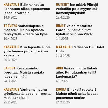
KASVATUS
Eläinrakkautta
UUTISET
Iso määrä Pilttejä
kannattaa alkaa opettamaan
vedetään pois myynnistä –
lapselle varhain
homemyrkkyriski!
14.6.2025
12.4.2025
TERVEYS
Varhaislapsuus
NIMET
Velociraptorista
maaseudulla on hyvästä
Paroniin, nämä nimet
terveydelle – tästä on kyse
hylättiin vuonna 2024!
10.4.2025
1.4.2025
KASVATUS
Kun lapsella ei ole
MATKAILU
Radisson Blu Hotel
yhtä hienoa puhelinta kuin
Oulu
kavereilla
24.3.2025
25.3.2025
LAPSET
Kevätaurinko
ARKI
Vaikea, mutta tärkeä
porottaa: Muista suojata
aihe: Puhutaanhan teillä
lapsen silmät!
kuolemasta?
24.3.2025
4.3.2025
KASVATUS
Vanhempi, puhu
RUOKA
Eineksiä ruoaksi?
työelämästä lapselle – mutta
Muista nämä asiat ja saat
mieti sanojasi!
paremman aterian
25.2.2025
24.2.2025