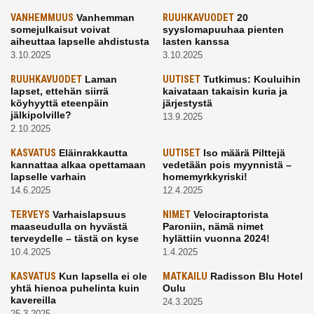
VANHEMMUUS
Vanhemman
RUUHKAVUODET
20
somejulkaisut voivat
syyslomapuuhaa pienten
aiheuttaa lapselle ahdistusta
lasten kanssa
3.10.2025
3.10.2025
RUUHKAVUODET
Laman
UUTISET
Tutkimus: Kouluihin
lapset, ettehän siirrä
kaivataan takaisin kuria ja
köyhyyttä eteenpäin
järjestystä
jälkipolville?
13.9.2025
2.10.2025
KASVATUS
Eläinrakkautta
UUTISET
Iso määrä Pilttejä
kannattaa alkaa opettamaan
vedetään pois myynnistä –
lapselle varhain
homemyrkkyriski!
14.6.2025
12.4.2025
TERVEYS
Varhaislapsuus
NIMET
Velociraptorista
maaseudulla on hyvästä
Paroniin, nämä nimet
terveydelle – tästä on kyse
hylättiin vuonna 2024!
10.4.2025
1.4.2025
KASVATUS
Kun lapsella ei ole
MATKAILU
Radisson Blu Hotel
yhtä hienoa puhelinta kuin
Oulu
kavereilla
24.3.2025
25.3.2025