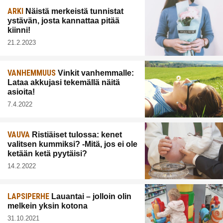
ARKI
Näistä merkeistä tunnistat
ystävän, josta kannattaa pitää
kiinni!
21.2.2023
VANHEMMUUS
Vinkit vanhemmalle:
Lataa akkujasi tekemällä näitä
asioita!
7.4.2022
VAUVA
Ristiäiset tulossa: kenet
valitsen kummiksi? -Mitä, jos ei ole
ketään ketä pyytäisi?
14.2.2022
LAPSIPERHE
Lauantai – jolloin olin
melkein yksin kotona
31.10.2021