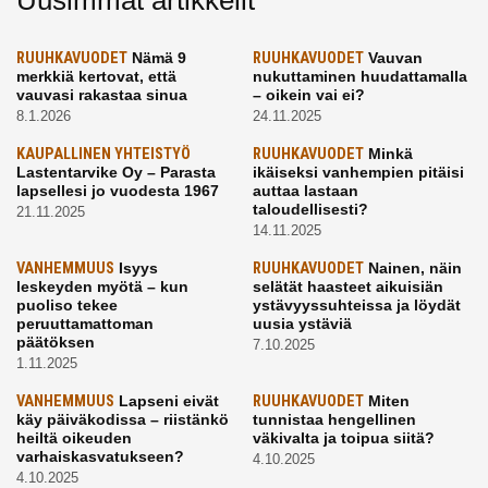
Uusimmat artikkelit
RUUHKAVUODET
Nämä 9
RUUHKAVUODET
Vauvan
merkkiä kertovat, että
nukuttaminen huudattamalla
vauvasi rakastaa sinua
– oikein vai ei?
8.1.2026
24.11.2025
KAUPALLINEN YHTEISTYÖ
RUUHKAVUODET
Minkä
Lastentarvike Oy – Parasta
ikäiseksi vanhempien pitäisi
lapsellesi jo vuodesta 1967
auttaa lastaan
taloudellisesti?
21.11.2025
14.11.2025
VANHEMMUUS
Isyys
RUUHKAVUODET
Nainen, näin
leskeyden myötä – kun
selätät haasteet aikuisiän
puoliso tekee
ystävyyssuhteissa ja löydät
peruuttamattoman
uusia ystäviä
päätöksen
7.10.2025
1.11.2025
VANHEMMUUS
Lapseni eivät
RUUHKAVUODET
Miten
käy päiväkodissa – riistänkö
tunnistaa hengellinen
heiltä oikeuden
väkivalta ja toipua siitä?
varhaiskasvatukseen?
4.10.2025
4.10.2025