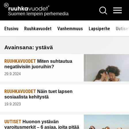
Siirry
Ruuhkavuodet.fi
Hae
sisältöön
Vali
Suomen lempein perhemedia
Etusivu
Ruuhkavuodet
Vanhemmuus
Lapsiperhe
Uutise
Avainsana:
ystävä
RUUHKAVUODET
Miten suhtautua
negatiivisiin juoruihin?
29.9.2024
RUUHKAVUODET
Näin tuet lapsen
sosiaalista kehitystä
19.9.2023
UUTISET
Huonon ystävän
varoitusmerkit – 6 asiaa, joita pitää