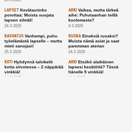
LAPSET
Kevätaurinko
ARKI
Vaikea, mutta tärkeä
porottaa: Muista suojata
aihe: Puhutaanhan teillä
lapsen silmät!
kuolemasta?
24.3.2025
4.3.2025
KASVATUS
Vanhempi, puhu
RUOKA
Eineksiä ruoaksi?
työelämästä lapselle – mutta
Muista nämä asiat ja saat
mieti sanojasi!
paremman aterian
25.2.2025
24.2.2025
KOTI
Hyödynnä talvikelit
ARKI
Etsiikö alaikäinen
kotia siivotessa – 2 näppärää
lapsesi kesätöitä? Tässä
vinkkiä!
hänelle 5 vinkkiä!
24.2.2025
21.2.2025
Aitoa vertaistukea perhearkeen, lempeästi myötäeläen