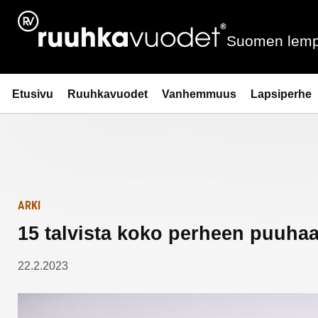
Siirry
Etusivulle
sisältöön
Suomen lemp
Ruuhkavuodet.fi
Etusivu
Ruuhkavuodet
Vanhemmuus
Lapsiperhe
ARKI
15 talvista koko perheen puuha
22.2.2023