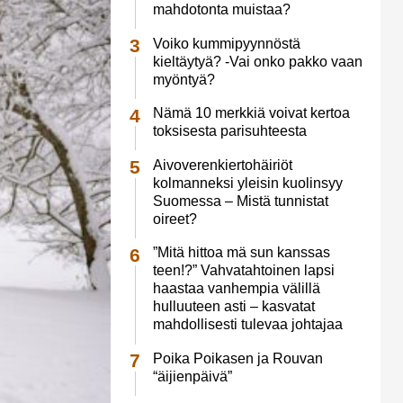
mahdotonta muistaa?
Voiko kummipyynnöstä
kieltäytyä? -Vai onko pakko vaan
myöntyä?
Nämä 10 merkkiä voivat kertoa
toksisesta parisuhteesta
Aivoverenkiertohäiriöt
kolmanneksi yleisin kuolinsyy
Suomessa – Mistä tunnistat
oireet?
”Mitä hittoa mä sun kanssas
teen!?” Vahvatahtoinen lapsi
haastaa vanhempia välillä
hulluuteen asti – kasvatat
mahdollisesti tulevaa johtajaa
Poika Poikasen ja Rouvan
“äijienpäivä”