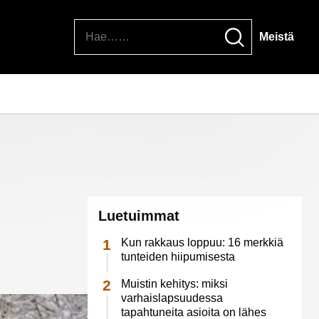
Hae
Meistä
Luetuimmat
Kun rakkaus loppuu: 16 merkkiä
tunteiden hiipumisesta
Muistin kehitys: miksi
varhaislapsuudessa
tapahtuneita asioita on lähes