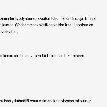
oimin tai hyödyntää aura-auton tekemiä lumikasoja. Niissä
ttää kuntoa. (Vanhemmat kokeilkaa vaikka itse! Lapsista on
eikkeihin).
si lumiukon, lumihevosen tai lumilinnan tekemiseen.
kisan yrittämällä osua esimerkiksi tolppaan tai puuhun.