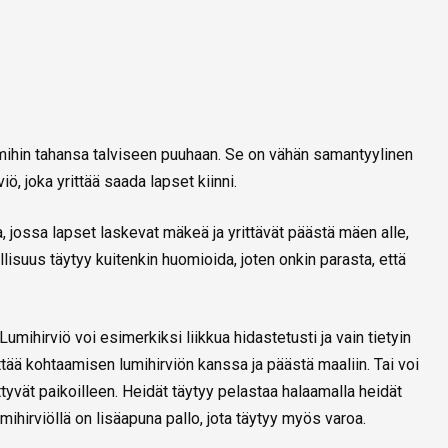
 mihin tahansa talviseen puuhaan. Se on vähän samantyylinen
viö, joka yrittää saada lapset kiinni.
 jossa lapset laskevat mäkeä ja yrittävät päästä mäen alle,
llisuus täytyy kuitenkin huomioida, joten onkin parasta, että
umihirviö voi esimerkiksi liikkua hidastetusti ja vain tietyin
älttää kohtaamisen lumihirviön kanssa ja päästä maaliin. Tai voi
ettyvät paikoilleen. Heidät täytyy pelastaa halaamalla heidät
irviöllä on lisäapuna pallo, jota täytyy myös varoa.