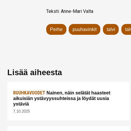
Teksti: Anne-Mari Valta
Perhe
puuhavinkit
talvi
ta
Lisää aiheesta
RUUHKAVUODET
Nainen, näin selätät haasteet
aikuisiän ystävyyssuhteissa ja löydät uusia
ystäviä
7.10.2025