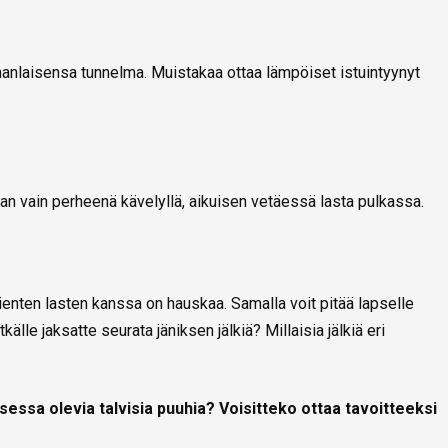
anlaisensa tunnelma. Muistakaa ottaa lämpöiset istuintyynyt
han vain perheenä kävelyllä, aikuisen vetäessä lasta pulkassa.
ienten lasten kanssa on hauskaa. Samalla voit pitää lapselle
lle jaksatte seurata jäniksen jälkiä? Millaisia jälkiä eri
ksessa olevia talvisia puuhia? Voisitteko ottaa tavoitteeksi