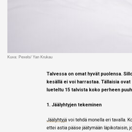
Kuva: Pexels/ Yan Krukau
Talvessa on omat hyvät puolensa. Silloi
kesällä ei voi harrastaa. Tällaisia ova
lueteltu 15 talvista koko perheen puuh
1. Jäälyhtyjen tekeminen
Jäälyhtyjä
voi tehdä monella eri tavalla. Ko
ettei astia pääse jäätymään läpikotaisin, jot