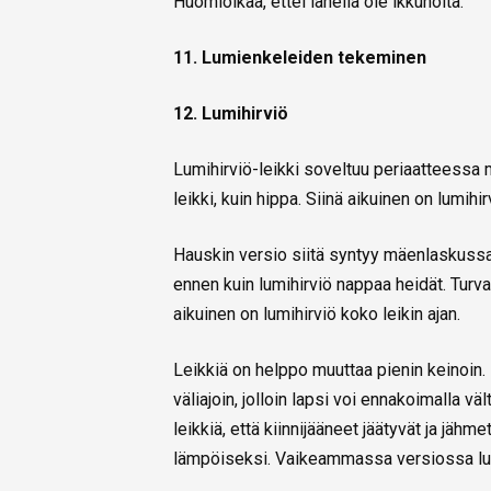
Huomioikaa, ettei lähellä ole ikkunoita.
11. Lumienkeleiden tekeminen
12. Lumihirviö
Lumihirviö-leikki soveltuu periaatteessa
leikki, kuin hippa. Siinä aikuinen on lumihir
Hauskin versio siitä syntyy mäenlaskussa,
ennen kuin lumihirviö nappaa heidät. Turva
aikuinen on lumihirviö koko leikin ajan.
Leikkiä on helppo muuttaa pienin keinoin. L
väliajoin, jolloin lapsi voi ennakoimalla v
leikkiä, että kiinnijääneet jäätyvät ja jähm
lämpöiseksi. Vaikeammassa versiossa lumih