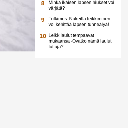
Minkä ikäisen lapsen hiukset voi
värjätä?
Tutkimus: Nukeilla leikkiminen
voi kehittää lapsen tunneälyä!
Leikkilaulut tempaavat
mukaansa -Ovatko nämä laulut
tuttuja?