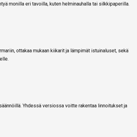
htyä monilla eri tavoilla, kuten helminauhalla tai silkkipaperilla.
ariin, ottakaa mukaan kiikarit ja lämpimät istuinaluset, sekä
elle.
säännöillä. Yhdessä versiossa voitte rakentaa linnoitukset ja