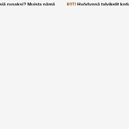
KOTI
siä ruoaksi? Muista nämä
Hyödynnä talvikelit koti
t paremman aterian
– 2 näppärää vinkkiä!
24.2.2025
Etusivu
Meistä
Ruuhkavuodet
Lapsiperhe
Vanhemmuus
Tietosuojalauseke
© 2026 Ruuhkavuodet.fi. Kaikki oikeudet pidätetään.