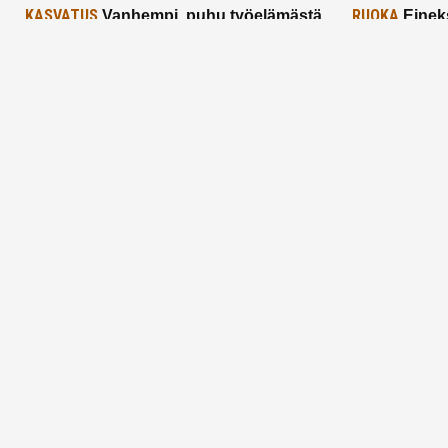
KASVATUS
RUOKA
Vanhempi, puhu työelämästä
Einek
lapselle – mutta mieti sanojasi!
asiat ja saa
25.2.2025
24.2.2025
Aitoa vertaistukea perhearkeen, lempeästi
myötäeläen
Facebook
Instagram
TikTok
X