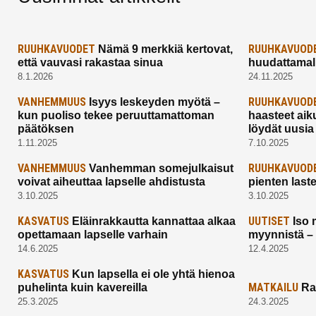
RUUHKAVUODET
RUUHKAVUOD
Nämä 9 merkkiä kertovat,
että vauvasi rakastaa sinua
huudattamall
8.1.2026
24.11.2025
VANHEMMUUS
RUUHKAVUOD
Isyys leskeyden myötä –
kun puoliso tekee peruuttamattoman
haasteet aik
päätöksen
löydät uusia
1.11.2025
7.10.2025
VANHEMMUUS
RUUHKAVUOD
Vanhemman somejulkaisut
voivat aiheuttaa lapselle ahdistusta
pienten last
3.10.2025
3.10.2025
KASVATUS
UUTISET
Eläinrakkautta kannattaa alkaa
Iso 
opettamaan lapselle varhain
myynnistä –
14.6.2025
12.4.2025
KASVATUS
Kun lapsella ei ole yhtä hienoa
MATKAILU
puhelinta kuin kavereilla
Ra
25.3.2025
24.3.2025