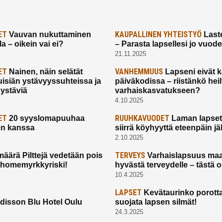
ET
KAUPALLINEN YHTEISTYÖ
Vauvan nukuttaminen
Laste
a – oikein vai ei?
– Parasta lapsellesi jo vuod
21.11.2025
ET
VANHEMMUUS
Nainen, näin selätät
Lapseni eivät 
uisiän ystävyyssuhteissa ja
päiväkodissa – riistänkö hei
 ystäviä
varhaiskasvatukseen?
4.10.2025
ET
RUUHKAVUODET
20 syyslomapuuhaa
Laman lapset,
en kanssa
siirrä köyhyyttä eteenpäin jäl
2.10.2025
TERVEYS
määrä Pilttejä vedetään pois
Varhaislapsuus maa
 homemyrkkyriski!
hyvästä terveydelle – tästä 
10.4.2025
LAPSET
Kevätaurinko porotta
disson Blu Hotel Oulu
suojata lapsen silmät!
24.3.2025