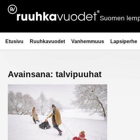
Siirry
sisältöön
Suomen lemp
Ruuhkavuodet.fi
Etusivu
Ruuhkavuodet
Vanhemmuus
Lapsiperhe
Avainsana:
talvipuuhat