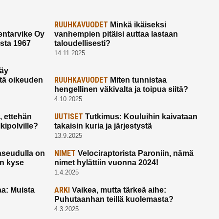
RUUHKAVUODET
Minkä ikäiseksi
ntarvike Oy
vanhempien pitäisi auttaa lastaan
esta 1967
taloudellisesti?
14.11.2025
käy
RUUHKAVUODET
ltä oikeuden
Miten tunnistaa
hengellinen väkivalta ja toipua siitä?
4.10.2025
UUTISET
 ettehän
Tutkimus: Kouluihin kaivataan
kipolville?
takaisin kuria ja järjestystä
13.9.2025
NIMET
seudulla on
Velociraptorista Paroniin, nämä
on kyse
nimet hylättiin vuonna 2024!
1.4.2025
ARKI
a: Muista
Vaikea, mutta tärkeä aihe:
Puhutaanhan teillä kuolemasta?
4.3.2025