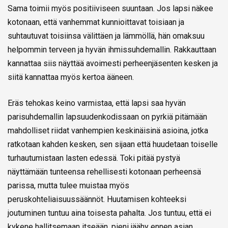
Sama toimii myös positiiviseen suuntaan. Jos lapsi näkee
kotonaan, että vanhemmat kunnioittavat toisiaan ja
suhtautuvat toisiinsa välittäen ja lämmöllä, hän omaksuu
helpommin terveen ja hyvän ihmissuhdemallin. Rakkauttaan
kannattaa siis näyttää avoimesti perheenjäsenten kesken ja
siitä kannattaa myös kertoa ääneen.
Eräs tehokas keino varmistaa, että lapsi saa hyvän
parisuhdemallin lapsuudenkodissaan on pyrkiä pitämään
mahdolliset riidat vanhempien keskinäisinä asioina, jotka
ratkotaan kahden kesken, sen sijaan että huudetaan toiselle
turhautumistaan lasten edessä. Toki pitää pystyä
näyttämään tunteensa rehellisesti kotonaan perheensä
parissa, mutta tulee muistaa myös
peruskohteliaisuussäännöt. Huutamisen kohteeksi
joutuminen tuntuu aina toisesta pahalta. Jos tuntuu, että ei
kykene hallitsemaan itseään, pieni jäähy ennen asian