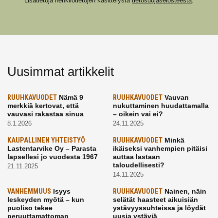
Lisätietoja henkilötietojen käsittelystä
tietosuojaselosteesta
.
Uusimmat artikkelit
RUUHKAVUODET
Nämä 9
RUUHKAVUODET
Vauvan
merkkiä kertovat, että
nukuttaminen huudattamalla
vauvasi rakastaa sinua
– oikein vai ei?
8.1.2026
24.11.2025
KAUPALLINEN YHTEISTYÖ
RUUHKAVUODET
Minkä
Lastentarvike Oy – Parasta
ikäiseksi vanhempien pitäisi
lapsellesi jo vuodesta 1967
auttaa lastaan
taloudellisesti?
21.11.2025
14.11.2025
VANHEMMUUS
Isyys
RUUHKAVUODET
Nainen, näin
leskeyden myötä – kun
selätät haasteet aikuisiän
puoliso tekee
ystävyyssuhteissa ja löydät
peruuttamattoman
uusia ystäviä