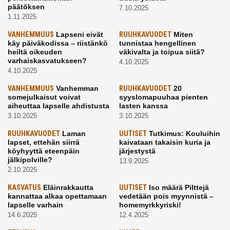
päätöksen
7.10.2025
1.11.2025
VANHEMMUUS
Lapseni eivät
RUUHKAVUODET
Miten
käy päiväkodissa – riistänkö
tunnistaa hengellinen
heiltä oikeuden
väkivalta ja toipua siitä?
varhaiskasvatukseen?
4.10.2025
4.10.2025
VANHEMMUUS
Vanhemman
RUUHKAVUODET
20
somejulkaisut voivat
syyslomapuuhaa pienten
aiheuttaa lapselle ahdistusta
lasten kanssa
3.10.2025
3.10.2025
RUUHKAVUODET
Laman
UUTISET
Tutkimus: Kouluihin
lapset, ettehän siirrä
kaivataan takaisin kuria ja
köyhyyttä eteenpäin
järjestystä
jälkipolville?
13.9.2025
2.10.2025
KASVATUS
Eläinrakkautta
UUTISET
Iso määrä Pilttejä
kannattaa alkaa opettamaan
vedetään pois myynnistä –
lapselle varhain
homemyrkkyriski!
14.6.2025
12.4.2025