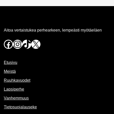
Aitoa vertaistukea perhearkeen, lempeästi myötäeläen
Facebook
Instagram
TikTok
X
Etusivu
Meistä
Ruuhkavuodet
Lapsiperhe
Vanhemmuus
Tietosuojalauseke