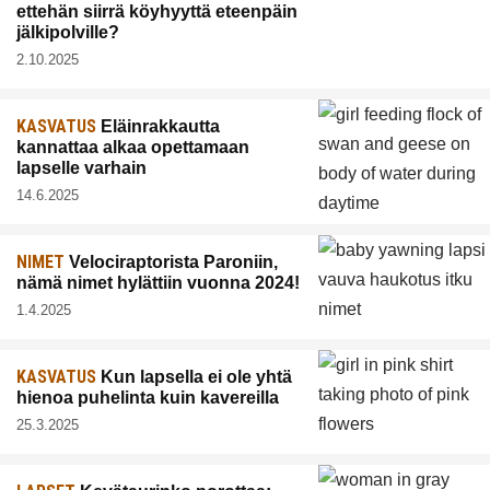
ettehän siirrä köyhyyttä eteenpäin
jälkipolville?
2.10.2025
KASVATUS
Eläinrakkautta
kannattaa alkaa opettamaan
lapselle varhain
14.6.2025
NIMET
Velociraptorista Paroniin,
nämä nimet hylättiin vuonna 2024!
1.4.2025
KASVATUS
Kun lapsella ei ole yhtä
hienoa puhelinta kuin kavereilla
25.3.2025