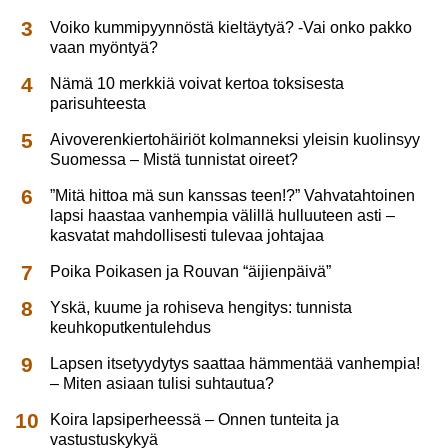
Voiko kummipyynnöstä kieltäytyä? -Vai onko pakko
vaan myöntyä?
Nämä 10 merkkiä voivat kertoa toksisesta
parisuhteesta
Aivoverenkiertohäiriöt kolmanneksi yleisin kuolinsyy
Suomessa – Mistä tunnistat oireet?
”Mitä hittoa mä sun kanssas teen!?” Vahvatahtoinen
lapsi haastaa vanhempia välillä hulluuteen asti –
kasvatat mahdollisesti tulevaa johtajaa
Poika Poikasen ja Rouvan “äijienpäivä”
Yskä, kuume ja rohiseva hengitys: tunnista
keuhkoputkentulehdus
Lapsen itsetyydytys saattaa hämmentää vanhempia!
– Miten asiaan tulisi suhtautua?
Koira lapsiperheessä – Onnen tunteita ja
vastustuskykyä