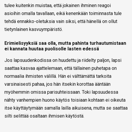
tulee kuitenkin muistaa, että jokainen ihminen reagoi
asioihin omalla tavallaan, eikä kenenkään toiminnasta tule
tehdä ennakko-oletuksia vain siksi, että hänellä on ollut
tietynlainen kasvuympäristö.
Erimielisyyksiä saa olla, mutta pahinta turhautumistaan
ei kannata huutaa puolisolle lasten edessä
Jos lapsuudenkodissa on huudettu ja riidelty paljon, lapsi
saattaa kasvaa ajattelemaan, että tällainen puhetapa on
normaalia ihmisten välillä. Hän ei välttämättä tarkoita
varsinaisesti pahaa, jos hän itsekin korottaa ääntään
myöhemmin omissa parisuhteissaan. Toki lapsuudessa
nähty vanhempien huono käytös toisiaan kohtaan ei oikeuta
itse käyttäytymään samalla lailla aikuisena, mutta se saattaa
silti selittää osaltaan ihmisen käytöstä.