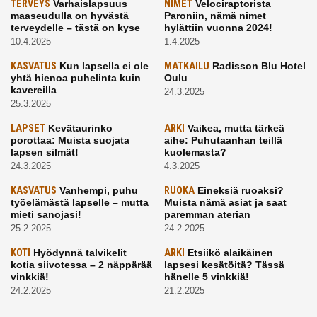
TERVEYS
Varhaislapsuus
NIMET
Velociraptorista
maaseudulla on hyvästä
Paroniin, nämä nimet
terveydelle – tästä on kyse
hylättiin vuonna 2024!
10.4.2025
1.4.2025
KASVATUS
Kun lapsella ei ole
MATKAILU
Radisson Blu Hotel
yhtä hienoa puhelinta kuin
Oulu
kavereilla
24.3.2025
25.3.2025
LAPSET
Kevätaurinko
ARKI
Vaikea, mutta tärkeä
porottaa: Muista suojata
aihe: Puhutaanhan teillä
lapsen silmät!
kuolemasta?
24.3.2025
4.3.2025
KASVATUS
Vanhempi, puhu
RUOKA
Eineksiä ruoaksi?
työelämästä lapselle – mutta
Muista nämä asiat ja saat
mieti sanojasi!
paremman aterian
25.2.2025
24.2.2025
KOTI
Hyödynnä talvikelit
ARKI
Etsiikö alaikäinen
kotia siivotessa – 2 näppärää
lapsesi kesätöitä? Tässä
vinkkiä!
hänelle 5 vinkkiä!
24.2.2025
21.2.2025