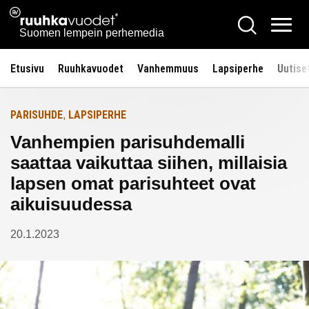
Siirry
Ruuhkavuodet.fi
Hae
Etusivulle
sisältöön
Vali
Suomen lempein perhemedia
Etusivu
Ruuhkavuodet
Vanhemmuus
Lapsiperhe
Uutise
PARISUHDE
LAPSIPERHE
,
Vanhempien parisuhdemalli
saattaa vaikuttaa siihen, millaisia
lapsen omat parisuhteet ovat
aikuisuudessa
20.1.2023