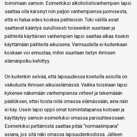
toimimaan samoin. Esimerkiksi alkoholistivanhempien lapsi
saattaa olla kärsinyt niin paljon vanhempiensa juomisesta,
että ei halua edes koskea päihteisiin. Toki välillä asiat
saattavat kääntyä surullisesti toiseenkin suuntaan ja
päihteitä käyttävien vanhempien lapsi saattaa alkaa itsekin
käyttämään päihteitä aikuisena. Varmuudella ei kuitenkaan
koskaan voi ennustaa, mihin suuntaan tietyn ihmisen
elämänpolku kehittyy.
On kuitenkin selvää, että lapsuudessa koetuilla asioilla on
vaikutusta ihmisen aikuiselämässä. Vaikka toisinaan lapsi
kykenee näkemään vanhempiensa virheet ja tekemäään
päätöksen, ettei toista niitä omassa elämässään, aina näin
ei käy. Usein lapsi oppii omat toimintatapansa kotoaan ja
käyttäytyy samoin esimerkiksi omassa parisuhteessaan.
Esimerkiksi pettämistä saattaa pitää “normaalimpana”
asiana, jos sitä näki omassa lapsuudenkodissa. Jälleen