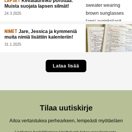
LAPSET
Kevätaurinko porottaa:
Muista suojata lapsen silmät!
24.3.2025
NIMET
Jare, Jessica ja kymmeniä
muita nimiä lisättiin kalenteriin!
31.1.2025
Lataa lisää
Tilaa uutiskirje
Aitoa vertaistukea perhearkeen, lempeästi myötäeläen