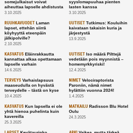
somejulkaisut voivat
syyslomapuuhaa pienten
aiheuttaa lapselle ahdistusta
lasten kanssa
3.10.2025
3.10.2025
RUUHKAVUODET
Laman
UUTISET
Tutkimus: Kouluihin
lapset, ettehän siirrä
kaivataan takaisin kuria ja
köyhyyttä eteenpäin
järjestystä
jälkipolville?
13.9.2025
2.10.2025
KASVATUS
Eläinrakkautta
UUTISET
Iso määrä Pilttejä
kannattaa alkaa opettamaan
vedetään pois myynnistä –
lapselle varhain
homemyrkkyriski!
14.6.2025
12.4.2025
TERVEYS
Varhaislapsuus
NIMET
Velociraptorista
maaseudulla on hyvästä
Paroniin, nämä nimet
terveydelle – tästä on kyse
hylättiin vuonna 2024!
10.4.2025
1.4.2025
KASVATUS
Kun lapsella ei ole
MATKAILU
Radisson Blu Hotel
yhtä hienoa puhelinta kuin
Oulu
kavereilla
24.3.2025
25.3.2025
LAPSET
Kevätaurinko
ARKI
Vaikea, mutta tärkeä