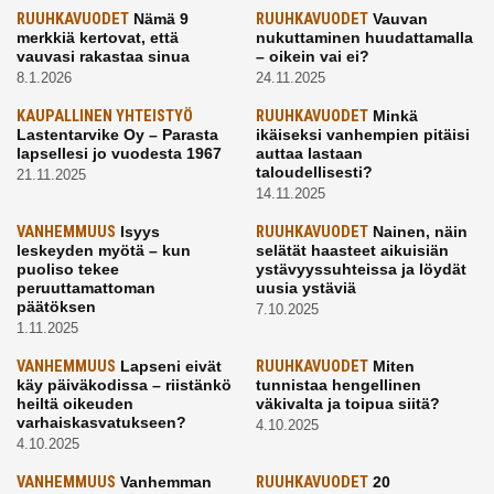
RUUHKAVUODET
Nämä 9
RUUHKAVUODET
Vauvan
merkkiä kertovat, että
nukuttaminen huudattamalla
vauvasi rakastaa sinua
– oikein vai ei?
8.1.2026
24.11.2025
KAUPALLINEN YHTEISTYÖ
RUUHKAVUODET
Minkä
Lastentarvike Oy – Parasta
ikäiseksi vanhempien pitäisi
lapsellesi jo vuodesta 1967
auttaa lastaan
taloudellisesti?
21.11.2025
14.11.2025
VANHEMMUUS
Isyys
RUUHKAVUODET
Nainen, näin
leskeyden myötä – kun
selätät haasteet aikuisiän
puoliso tekee
ystävyyssuhteissa ja löydät
peruuttamattoman
uusia ystäviä
päätöksen
7.10.2025
1.11.2025
VANHEMMUUS
Lapseni eivät
RUUHKAVUODET
Miten
käy päiväkodissa – riistänkö
tunnistaa hengellinen
heiltä oikeuden
väkivalta ja toipua siitä?
varhaiskasvatukseen?
4.10.2025
4.10.2025
VANHEMMUUS
Vanhemman
RUUHKAVUODET
20