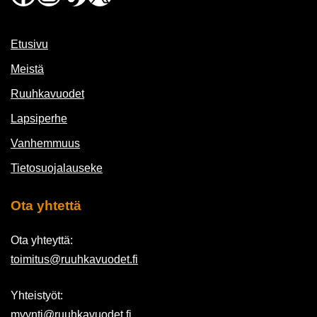
Etusivu
Meistä
Ruuhkavuodet
Lapsiperhe
Vanhemmuus
Tietosuojalauseke
Ota yhtettä
Ota yhteyttä:
toimitus@ruuhkavuodet.fi
Yhteistyöt:
myynti@ruuhkavuodet.fi