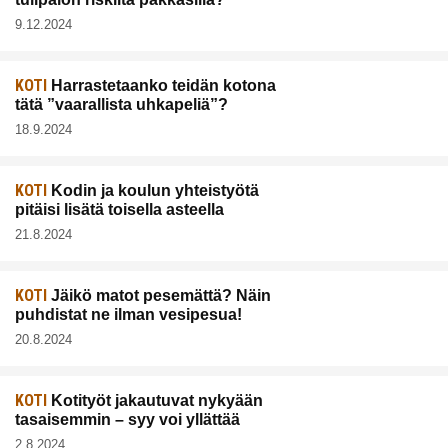
9.12.2024
KOTI
Harrastetaanko teidän kotona
tätä ”vaarallista uhkapeliä”?
18.9.2024
KOTI
Kodin ja koulun yhteistyötä
pitäisi lisätä toisella asteella
21.8.2024
KOTI
Jäikö matot pesemättä? Näin
puhdistat ne ilman vesipesua!
20.8.2024
KOTI
Kotityöt jakautuvat nykyään
tasaisemmin – syy voi yllättää
2.8.2024