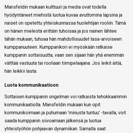
Mansfeldin mukaan kulttuuri ja media ovat todella
hyödyntäneet miehistä luotua kuvaa avuttomina lapsina ja
naiset on opetettu yhteiskunnassa huolehtijan rooliin. Tämä
on hänen mielestä erittäin tuhoisaa ja jos nainen lähtee
tähän mukaan, tuhoaa hän mahdollisuudet tasa-arvoiseen
kumppanuuteen. Kumppanikori ei myöskään ratkaise
kumppanin sottaisuutta, vaan sen sijaan hän yhä enemmän
välttää vastuuta tai rooliaan tiimipelaajana. Jos leikit äitiä,
hän leikkii lasta.
Luota kommunikaatioon
Sottaisen kumppanin ongelman voi ratkaista tehokkaammin
kommunikaatiolla. Mansfeldin mukaan kun opit
kommunikoimaan ja puhumaan ’minusta tuntuu’ -tavalla, voit
saada kumppanin siivoamaan jälkensä ja luotua
yhteistyöhön pohjaavan dynamiikan. Samalla saat