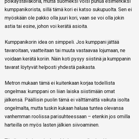
poikaystäväkoria, mutta suomeksi voisi puhua esimerkiksi
kumppanikorista, sillä tämä kori ei katso sukupuolta. Sen ei
myöskään ole pakko olla juuri kori, vaan se voi olla jokin
astia tai esine, johon voi kerätä asioita.
Kumppanikorin idea on simppeli. Jos kumppani jättää
tavaroitaan, vaatteitaan tai muuta vastaavaa lojumaan, ne
voidaan kerätä koriin. Näin koti pysyy siistinä ja kumppanin
tavarat löytyvät helposti yhdestä paikasta.
Metron mukaan tämä ei kuitenkaan korjaa todellista
ongelmaa: kumppani on liian laiska siistimään omat
jälkensä. Päällisin puolin tämä ei välttämättä vaikuta isolta
ongelmalta, mutta tuskin kukaan haluaa tuntea olevansa
vanhemman roolissa parisuhteessaan – etenkin jos omilla
harteilla on myös lasten jälkien siivoaminen.