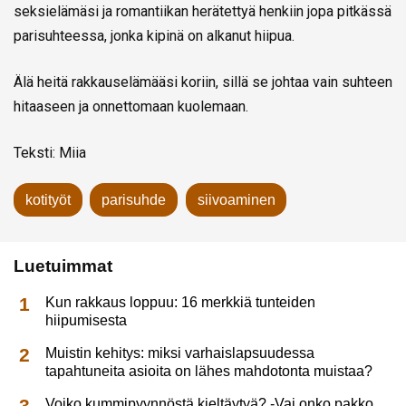
seksielämäsi ja romantiikan herätettyä henkiin jopa pitkässä
parisuhteessa, jonka kipinä on alkanut hiipua.
Älä heitä rakkauselämääsi koriin, sillä se johtaa vain suhteen
hitaaseen ja onnettomaan kuolemaan.
Teksti: Miia
kotityöt
parisuhde
siivoaminen
Luetuimmat
Kun rakkaus loppuu: 16 merkkiä tunteiden
hiipumisesta
Muistin kehitys: miksi varhaislapsuudessa
tapahtuneita asioita on lähes mahdotonta muistaa?
Voiko kummipyynnöstä kieltäytyä? -Vai onko pakko