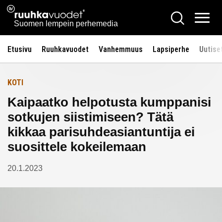
Siirry
Ruuhkavuodet.fi
Hae
Etusivulle
sisältöön
Vali
Suomen lempein perhemedia
Etusivu
Ruuhkavuodet
Vanhemmuus
Lapsiperhe
Uutise
KOTI
Kaipaatko helpotusta kumppanisi
sotkujen siistimiseen? Tätä
kikkaa parisuhdeasiantuntija ei
suosittele kokeilemaan
20.1.2023