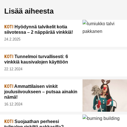
Lisää aiheesta
KOTI
Hyödynnä talvikelit kotia
siivotessa – 2 näppärää vinkkiä!
24.2.2025
KOTI
Tunnelmoi turvallisesti: 6
vinkkiä kausivalojen käyttöön
22.12.2024
KOTI
Ammattilaisen vinkit
joulusiivoukseen – putsaa ainakin
nämä!
16.12.2024
KOTI
Suojaathan perheesi
tulipalon riskiltä pakkasilla?