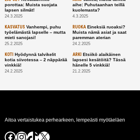
porottaa: Muista suojata
aihe: Puhutaanhan teillä
lapsen silmät!
kuolemasta?
24.3.2025
4.3.2025
KASVATUS
Vanhempi, puhu
RUOKA
Eineksiä ruoaksi?
työelämästä lapselle – mutta
Muista nämä asiat ja saat
mieti sanojasi!
paremman aterian
25.2.2025
24.2.2025
KOTI
Hyödynnä talvikelit
ARKI
Etsiikö alaikäinen
kotia siivotessa – 2 näppärää
lapsesi kesätöitä? Tässä
vinkkiä!
hänelle 5 vinkkiä!
24.2.2025
21.2.2025
Aitoa vertaistukea perhearkeen, lempeästi myötäeläen
Facebook
Instagram
TikTok
X