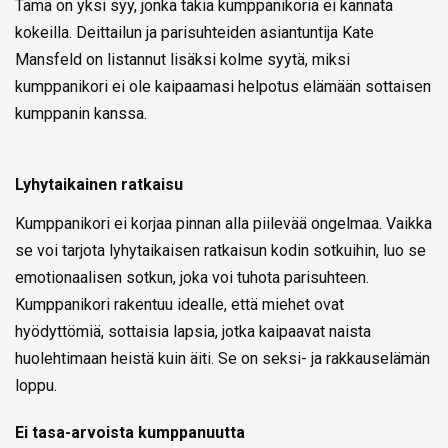
Tämä on yksi syy, jonka takia kumppanikoria ei kannata
kokeilla. Deittailun ja parisuhteiden asiantuntija Kate
Mansfeld on listannut lisäksi kolme syytä, miksi
kumppanikori ei ole kaipaamasi helpotus elämään sottaisen
kumppanin kanssa.
Lyhytaikainen ratkaisu
Kumppanikori ei korjaa pinnan alla piilevää ongelmaa. Vaikka
se voi tarjota lyhytaikaisen ratkaisun kodin sotkuihin, luo se
emotionaalisen sotkun, joka voi tuhota parisuhteen.
Kumppanikori rakentuu idealle, että miehet ovat
hyödyttömiä, sottaisia lapsia, jotka kaipaavat naista
huolehtimaan heistä kuin äiti. Se on seksi- ja rakkauselämän
loppu.
Ei tasa-arvoista kumppanuutta