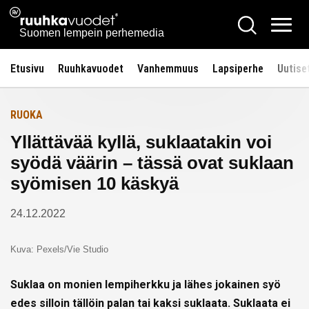
Siirry
Ruuhkavuodet.fi
Hae
Etusivulle
sisältöön
Vali
Suomen lempein perhemedia
Etusivu
Ruuhkavuodet
Vanhemmuus
Lapsiperhe
Uutise
RUOKA
Yllättävää kyllä, suklaatakin voi
syödä väärin – tässä ovat suklaan
syömisen 10 käskyä
24.12.2022
Kuva: Pexels/Vie Studio
Suklaa on monien lempiherkku ja lähes jokainen syö
edes silloin tällöin palan tai kaksi suklaata. Suklaata ei