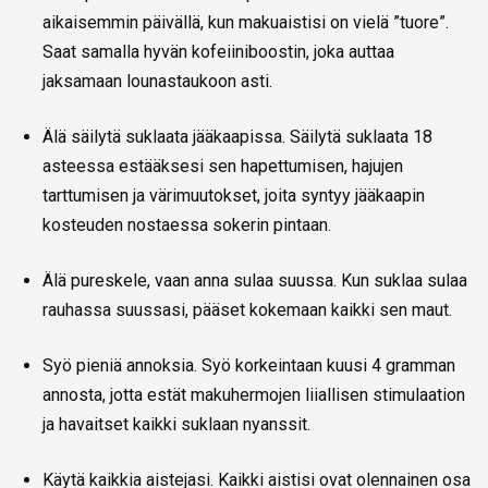
aikaisemmin päivällä, kun makuaistisi on vielä ”tuore”.
Saat samalla hyvän kofeiiniboostin, joka auttaa
jaksamaan lounastaukoon asti.
Älä säilytä suklaata jääkaapissa. Säilytä suklaata 18
asteessa estääksesi sen hapettumisen, hajujen
tarttumisen ja värimuutokset, joita syntyy jääkaapin
kosteuden nostaessa sokerin pintaan.
Älä pureskele, vaan anna sulaa suussa. Kun suklaa sulaa
rauhassa suussasi, pääset kokemaan kaikki sen maut.
Syö pieniä annoksia. Syö korkeintaan kuusi 4 gramman
annosta, jotta estät makuhermojen liiallisen stimulaation
ja havaitset kaikki suklaan nyanssit.
Käytä kaikkia aistejasi. Kaikki aistisi ovat olennainen osa