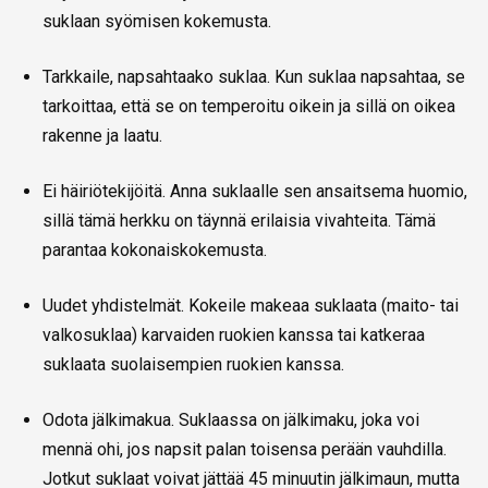
suklaan syömisen kokemusta.
Tarkkaile, napsahtaako suklaa. Kun suklaa napsahtaa, se
tarkoittaa, että se on temperoitu oikein ja sillä on oikea
rakenne ja laatu.
Ei häiriötekijöitä. Anna suklaalle sen ansaitsema huomio,
sillä tämä herkku on täynnä erilaisia vivahteita. Tämä
parantaa kokonaiskokemusta.
Uudet yhdistelmät. Kokeile makeaa suklaata (maito- tai
valkosuklaa) karvaiden ruokien kanssa tai katkeraa
suklaata suolaisempien ruokien kanssa.
Odota jälkimakua. Suklaassa on jälkimaku, joka voi
mennä ohi, jos napsit palan toisensa perään vauhdilla.
Jotkut suklaat voivat jättää 45 minuutin jälkimaun, mutta