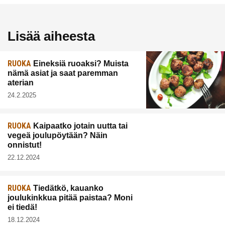
Lisää aiheesta
RUOKA
Eineksiä ruoaksi? Muista
nämä asiat ja saat paremman
aterian
24.2.2025
RUOKA
Kaipaatko jotain uutta tai
vegeä joulupöytään? Näin
onnistut!
22.12.2024
RUOKA
Tiedätkö, kauanko
joulukinkkua pitää paistaa? Moni
ei tiedä!
18.12.2024