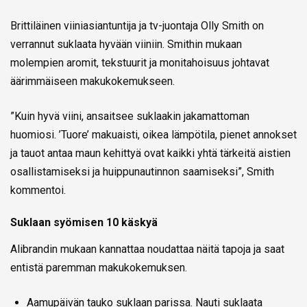
Brittiläinen viiniasiantuntija ja tv-juontaja Olly Smith on
verrannut suklaata hyvään viiniin. Smithin mukaan
molempien aromit, tekstuurit ja monitahoisuus johtavat
äärimmäiseen makukokemukseen.
”Kuin hyvä viini, ansaitsee suklaakin jakamattoman
huomiosi. ’Tuore’ makuaisti, oikea lämpötila, pienet annokset
ja tauot antaa maun kehittyä ovat kaikki yhtä tärkeitä aistien
osallistamiseksi ja huippunautinnon saamiseksi”, Smith
kommentoi.
Suklaan syömisen 10 käskyä
Alibrandin mukaan kannattaa noudattaa näitä tapoja ja saat
entistä paremman makukokemuksen.
Aamupäivän tauko suklaan parissa. Nauti suklaata