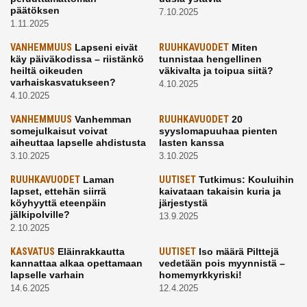
päätöksen
7.10.2025
1.11.2025
VANHEMMUUS
Lapseni eivät
RUUHKAVUODET
Miten
käy päiväkodissa – riistänkö
tunnistaa hengellinen
heiltä oikeuden
väkivalta ja toipua siitä?
varhaiskasvatukseen?
4.10.2025
4.10.2025
VANHEMMUUS
Vanhemman
RUUHKAVUODET
20
somejulkaisut voivat
syyslomapuuhaa pienten
aiheuttaa lapselle ahdistusta
lasten kanssa
3.10.2025
3.10.2025
RUUHKAVUODET
Laman
UUTISET
Tutkimus: Kouluihin
lapset, ettehän siirrä
kaivataan takaisin kuria ja
köyhyyttä eteenpäin
järjestystä
jälkipolville?
13.9.2025
2.10.2025
KASVATUS
Eläinrakkautta
UUTISET
Iso määrä Pilttejä
kannattaa alkaa opettamaan
vedetään pois myynnistä –
lapselle varhain
homemyrkkyriski!
14.6.2025
12.4.2025