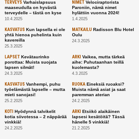
TERVEYS
Varhaislapsuus
NIMET
Velociraptorista
maaseudulla on hyvästä
Paroniin, nämä nimet
terveydelle – tästä on kyse
hylättiin vuonna 2024!
10.4.2025
1.4.2025
KASVATUS
Kun lapsella ei ole
MATKAILU
Radisson Blu Hotel
yhtä hienoa puhelinta kuin
Oulu
kavereilla
24.3.2025
25.3.2025
LAPSET
Kevätaurinko
ARKI
Vaikea, mutta tärkeä
porottaa: Muista suojata
aihe: Puhutaanhan teillä
lapsen silmät!
kuolemasta?
24.3.2025
4.3.2025
KASVATUS
Vanhempi, puhu
RUOKA
Eineksiä ruoaksi?
työelämästä lapselle – mutta
Muista nämä asiat ja saat
mieti sanojasi!
paremman aterian
25.2.2025
24.2.2025
KOTI
Hyödynnä talvikelit
ARKI
Etsiikö alaikäinen
kotia siivotessa – 2 näppärää
lapsesi kesätöitä? Tässä
vinkkiä!
hänelle 5 vinkkiä!
24.2.2025
21.2.2025