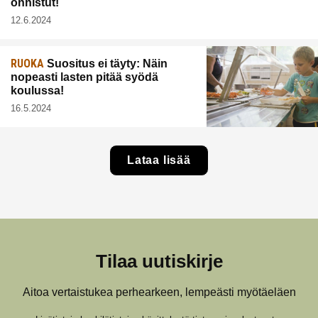
onnistut!
12.6.2024
RUOKA
Suositus ei täyty: Näin
nopeasti lasten pitää syödä
koulussa!
16.5.2024
Lataa lisää
Tilaa uutiskirje
Aitoa vertaistukea perhearkeen, lempeästi myötäeläen