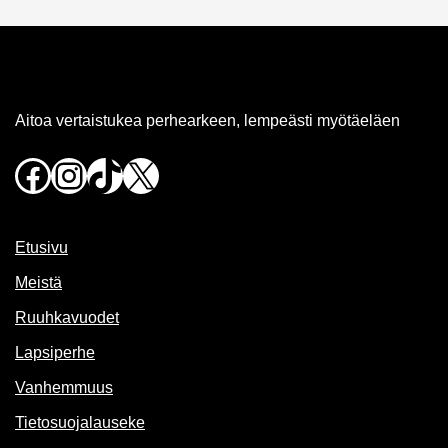
Aitoa vertaistukea perhearkeen, lempeästi myötäeläen
Facebook
Instagram
TikTok
X
Etusivu
Meistä
Ruuhkavuodet
Lapsiperhe
Vanhemmuus
Tietosuojalauseke