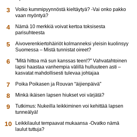
Voiko kummipyynnöstä kieltäytyä? -Vai onko pakko
vaan myöntyä?
Nämä 10 merkkiä voivat kertoa toksisesta
parisuhteesta
Aivoverenkiertohäiriöt kolmanneksi yleisin kuolinsyy
Suomessa – Mistä tunnistat oireet?
”Mitä hittoa mä sun kanssas teen!?” Vahvatahtoinen
lapsi haastaa vanhempia välillä hulluuteen asti –
kasvatat mahdollisesti tulevaa johtajaa
Poika Poikasen ja Rouvan “äijienpäivä”
Minkä ikäisen lapsen hiukset voi värjätä?
Tutkimus: Nukeilla leikkiminen voi kehittää lapsen
tunneälyä!
Leikkilaulut tempaavat mukaansa -Ovatko nämä
laulut tuttuja?