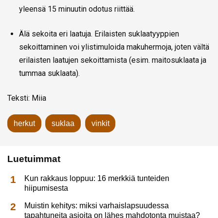
yleensä 15 minuutin odotus riittää.
Älä sekoita eri laatuja. Erilaisten suklaatyyppien
sekoittaminen voi ylistimuloida makuhermoja, joten vältä
erilaisten laatujen sekoittamista (esim. maitosuklaata ja
tummaa suklaata).
Teksti: Miia
herkut
suklaa
vinkit
Luetuimmat
Kun rakkaus loppuu: 16 merkkiä tunteiden
hiipumisesta
Muistin kehitys: miksi varhaislapsuudessa
tapahtuneita asioita on lähes mahdotonta muistaa?