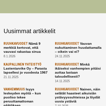
Uusimmat artikkelit
RUUHKAVUODET
Nämä 9
RUUHKAVUODET
Vauvan
merkkiä kertovat, että
nukuttaminen huudattamalla
vauvasi rakastaa sinua
– oikein vai ei?
8.1.2026
24.11.2025
KAUPALLINEN YHTEISTYÖ
RUUHKAVUODET
Minkä
Lastentarvike Oy – Parasta
ikäiseksi vanhempien pitäisi
lapsellesi jo vuodesta 1967
auttaa lastaan
taloudellisesti?
21.11.2025
14.11.2025
VANHEMMUUS
Isyys
RUUHKAVUODET
Nainen, näin
leskeyden myötä – kun
selätät haasteet aikuisiän
puoliso tekee
ystävyyssuhteissa ja löydät
peruuttamattoman
uusia ystäviä
päätöksen
7.10.2025