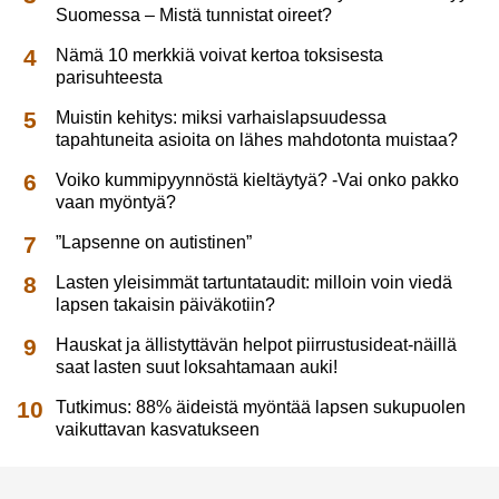
Suomessa – Mistä tunnistat oireet?
Nämä 10 merkkiä voivat kertoa toksisesta
parisuhteesta
Muistin kehitys: miksi varhaislapsuudessa
tapahtuneita asioita on lähes mahdotonta muistaa?
Voiko kummipyynnöstä kieltäytyä? -Vai onko pakko
vaan myöntyä?
”Lapsenne on autistinen”
Lasten yleisimmät tartuntataudit: milloin voin viedä
lapsen takaisin päiväkotiin?
Hauskat ja ällistyttävän helpot piirrustusideat-näillä
saat lasten suut loksahtamaan auki!
Tutkimus: 88% äideistä myöntää lapsen sukupuolen
vaikuttavan kasvatukseen