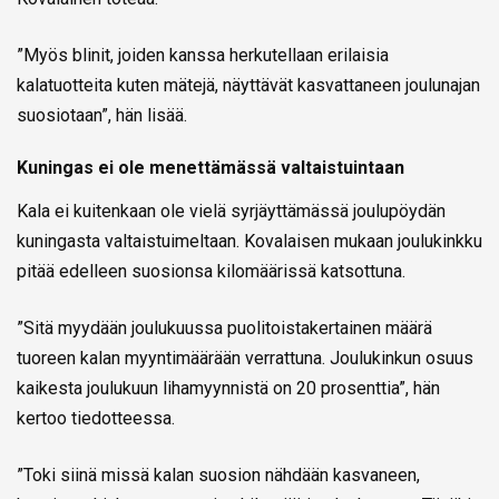
”Myös blinit, joiden kanssa herkutellaan erilaisia
kalatuotteita kuten mätejä, näyttävät kasvattaneen joulunajan
suosiotaan”, hän lisää.
Kuningas ei ole menettämässä valtaistuintaan
Kala ei kuitenkaan ole vielä syrjäyttämässä joulupöydän
kuningasta valtaistuimeltaan. Kovalaisen mukaan joulukinkku
pitää edelleen suosionsa kilomäärissä katsottuna.
”Sitä myydään joulukuussa puolitoistakertainen määrä
tuoreen kalan myyntimäärään verrattuna. Joulukinkun osuus
kaikesta joulukuun lihamyynnistä on 20 prosenttia”, hän
kertoo tiedotteessa.
”Toki siinä missä kalan suosion nähdään kasvaneen,