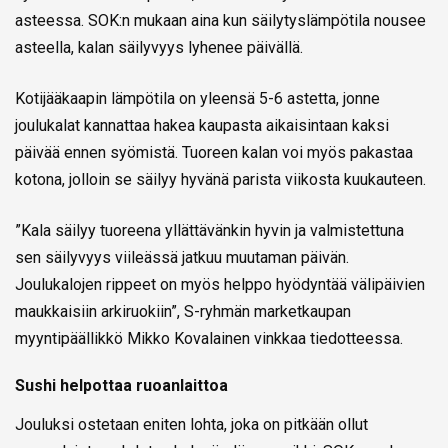
asteessa. SOK:n mukaan aina kun säilytyslämpötila nousee
asteella, kalan säilyvyys lyhenee päivällä.
Kotijääkaapin lämpötila on yleensä 5-6 astetta, jonne
joulukalat kannattaa hakea kaupasta aikaisintaan kaksi
päivää ennen syömistä. Tuoreen kalan voi myös pakastaa
kotona, jolloin se säilyy hyvänä parista viikosta kuukauteen.
”Kala säilyy tuoreena yllättävänkin hyvin ja valmistettuna
sen säilyvyys viileässä jatkuu muutaman päivän.
Joulukalojen rippeet on myös helppo hyödyntää välipäivien
maukkaisiin arkiruokiin”, S-ryhmän marketkaupan
myyntipäällikkö Mikko Kovalainen vinkkaa tiedotteessa.
Sushi helpottaa ruoanlaittoa
Jouluksi ostetaan eniten lohta, joka on pitkään ollut