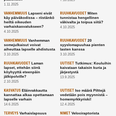
1.11.2025
VANHEMMUUS
Lapseni eivät
RUUHKAVUODET
Miten
käy päiväkodissa – riistänkö
tunnistaa hengellinen
heiltä oikeuden
väkivalta ja toipua siitä?
varhaiskasvatukseen?
4.10.2025
4.10.2025
VANHEMMUUS
Vanhemman
RUUHKAVUODET
20
somejulkaisut voivat
syyslomapuuhaa pienten
aiheuttaa lapselle ahdistusta
lasten kanssa
3.10.2025
3.10.2025
RUUHKAVUODET
Laman
UUTISET
Tutkimus: Kouluihin
lapset, ettehän siirrä
kaivataan takaisin kuria ja
köyhyyttä eteenpäin
järjestystä
jälkipolville?
13.9.2025
2.10.2025
KASVATUS
Eläinrakkautta
UUTISET
Iso määrä Pilttejä
kannattaa alkaa opettamaan
vedetään pois myynnistä –
lapselle varhain
homemyrkkyriski!
14.6.2025
12.4.2025
TERVEYS
Varhaislapsuus
NIMET
Velociraptorista