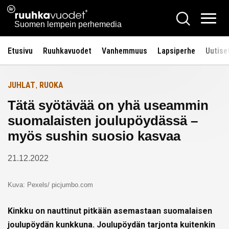
Siirry
Ruuhkavuodet.fi
Hae
Etusivulle
sisältöön
Vali
Suomen lempein perhemedia
Etusivu
Ruuhkavuodet
Vanhemmuus
Lapsiperhe
Uutise
JUHLAT
RUOKA
,
Tätä syötävää on yhä useammin
suomalaisten joulupöydässä –
myös sushin suosio kasvaa
21.12.2022
Kuva: Pexels/ picjumbo.com
Kinkku on nauttinut pitkään asemastaan suomalaisen
joulupöydän kunkkuna. Joulupöydän tarjonta kuitenkin