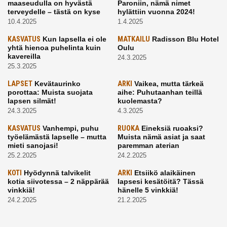
maaseudulla on hyvästä
Paroniin, nämä nimet
terveydelle – tästä on kyse
hylättiin vuonna 2024!
10.4.2025
1.4.2025
KASVATUS
Kun lapsella ei ole
MATKAILU
Radisson Blu Hotel
yhtä hienoa puhelinta kuin
Oulu
kavereilla
24.3.2025
25.3.2025
LAPSET
Kevätaurinko
ARKI
Vaikea, mutta tärkeä
porottaa: Muista suojata
aihe: Puhutaanhan teillä
lapsen silmät!
kuolemasta?
24.3.2025
4.3.2025
KASVATUS
Vanhempi, puhu
RUOKA
Eineksiä ruoaksi?
työelämästä lapselle – mutta
Muista nämä asiat ja saat
mieti sanojasi!
paremman aterian
25.2.2025
24.2.2025
KOTI
Hyödynnä talvikelit
ARKI
Etsiikö alaikäinen
kotia siivotessa – 2 näppärää
lapsesi kesätöitä? Tässä
vinkkiä!
hänelle 5 vinkkiä!
24.2.2025
21.2.2025