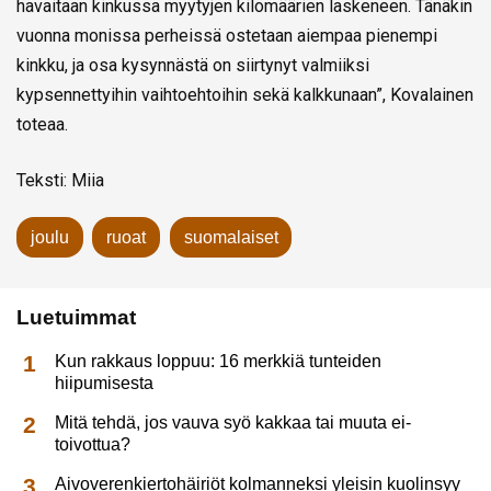
havaitaan kinkussa myytyjen kilomäärien laskeneen. Tänäkin
vuonna monissa perheissä ostetaan aiempaa pienempi
kinkku, ja osa kysynnästä on siirtynyt valmiiksi
kypsennettyihin vaihtoehtoihin sekä kalkkunaan”, Kovalainen
toteaa.
Teksti: Miia
joulu
ruoat
suomalaiset
Luetuimmat
Kun rakkaus loppuu: 16 merkkiä tunteiden
hiipumisesta
Mitä tehdä, jos vauva syö kakkaa tai muuta ei-
toivottua?
Aivoverenkiertohäiriöt kolmanneksi yleisin kuolinsyy