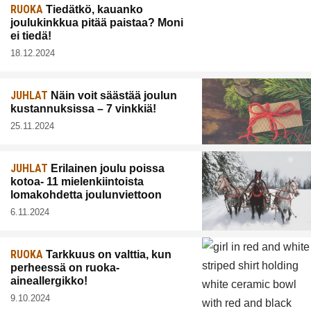
RUOKA
Tiedätkö, kauanko
joulukinkkua pitää paistaa? Moni
ei tiedä!
18.12.2024
JUHLAT
Näin voit säästää joulun
kustannuksissa – 7 vinkkiä!
25.11.2024
JUHLAT
Erilainen joulu poissa
kotoa- 11 mielenkiintoista
lomakohdetta joulunviettoon
6.11.2024
RUOKA
Tarkkuus on valttia, kun
perheessä on ruoka-
aineallergikko!
9.10.2024