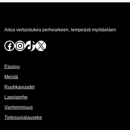
Aitoa vertaistukea perhearkeen, lempeästi myötäeläen
Facebook
Instagram
TikTok
X
Etusivu
Meistä
Ruuhkavuodet
Lapsiperhe
Vanhemmuus
Tietosuojalauseke