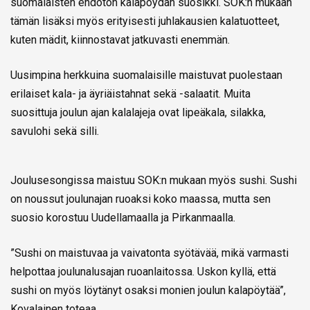
suomalaisten ehdoton kalapöydän suosikki. SOK:n mukaan
tämän lisäksi myös erityisesti juhlakausien kalatuotteet,
kuten mädit, kiinnostavat jatkuvasti enemmän.
Uusimpina herkkuina suomalaisille maistuvat puolestaan
erilaiset kala- ja äyriäistahnat sekä -salaatit. Muita
suosittuja joulun ajan kalalajeja ovat lipeäkala, silakka,
savulohi sekä silli.
Joulusesongissa maistuu SOK:n mukaan myös sushi. Sushi
on noussut joulunajan ruoaksi koko maassa, mutta sen
suosio korostuu Uudellamaalla ja Pirkanmaalla.
”Sushi on maistuvaa ja vaivatonta syötävää, mikä varmasti
helpottaa joulunalusajan ruoanlaitossa. Uskon kyllä, että
sushi on myös löytänyt osaksi monien joulun kalapöytää”,
Kovalainen toteaa.