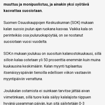
muuttuu ja monipuolistuu, ja ainakin yksi syötävä
kasvattaa suosiotaan.
Suomen Osuuskauppojen Keskuskunnan (SOK) mukaan
kalan suosio joulun ajan ruokana kasvaa. Vaikka kala on
perinteikäs osa jouluruokapöytää, on se nostanut
suosiotaan vuosi vuodelta.
SOK:n mukaan joulukuu on suosituin kalanostokuukausi, sillä
silloin kalaa ostetaan yli 50 prosenttia enemmän kuin muina
kuukausina keskimäärin. Kalan myynti tuplaantuu
itsenäisyyspäivän tienoilla edellisen viikon vastaaviin
myyntipäiviin verrattuna.
Joulukalan ostamista ei suinkaan tarvitse jättää aivan
viimetinkaan, sillä tuore kala säilyy kalalajista riippuen
hyvänä useamman päivän, kun sitä säilytetään 0-3