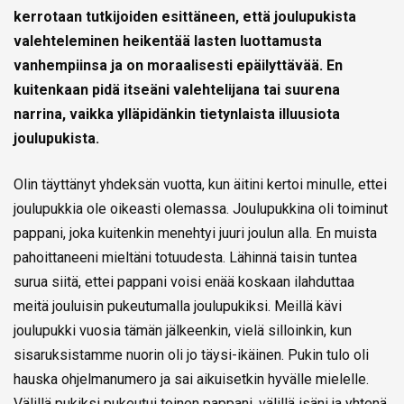
kerrotaan tutkijoiden esittäneen, että joulupukista
valehteleminen heikentää lasten luottamusta
vanhempiinsa ja on moraalisesti epäilyttävää. En
kuitenkaan pidä itseäni valehtelijana tai suurena
narrina, vaikka ylläpidänkin tietynlaista illuusiota
joulupukista.
Olin täyttänyt yhdeksän vuotta, kun äitini kertoi minulle, ettei
joulupukkia ole oikeasti olemassa. Joulupukkina oli toiminut
pappani, joka kuitenkin menehtyi juuri joulun alla. En muista
pahoittaneeni mieltäni totuudesta. Lähinnä taisin tuntea
surua siitä, ettei pappani voisi enää koskaan ilahduttaa
meitä jouluisin pukeutumalla joulupukiksi. Meillä kävi
joulupukki vuosia tämän jälkeenkin, vielä silloinkin, kun
sisaruksistamme nuorin oli jo täysi-ikäinen. Pukin tulo oli
hauska ohjelmanumero ja sai aikuisetkin hyvälle mielelle.
Välillä pukiksi pukeutui toinen pappani, välillä isäni ja yhtenä