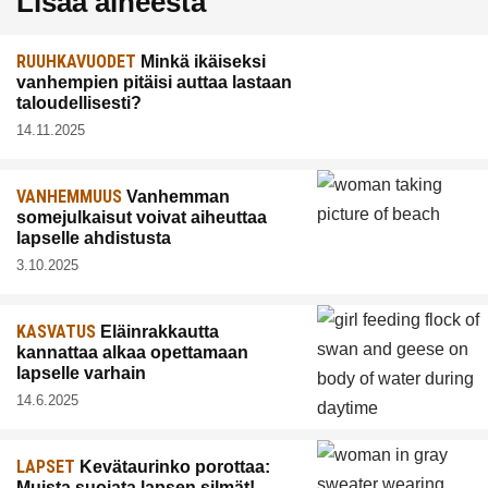
Lisää aiheesta
RUUHKAVUODET
Minkä ikäiseksi
vanhempien pitäisi auttaa lastaan
taloudellisesti?
14.11.2025
VANHEMMUUS
Vanhemman
somejulkaisut voivat aiheuttaa
lapselle ahdistusta
3.10.2025
KASVATUS
Eläinrakkautta
kannattaa alkaa opettamaan
lapselle varhain
14.6.2025
LAPSET
Kevätaurinko porottaa:
Muista suojata lapsen silmät!