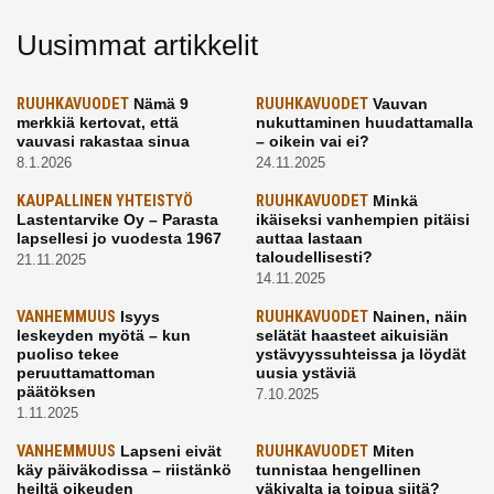
Uusimmat artikkelit
RUUHKAVUODET
Nämä 9
RUUHKAVUODET
Vauvan
merkkiä kertovat, että
nukuttaminen huudattamalla
vauvasi rakastaa sinua
– oikein vai ei?
8.1.2026
24.11.2025
KAUPALLINEN YHTEISTYÖ
RUUHKAVUODET
Minkä
Lastentarvike Oy – Parasta
ikäiseksi vanhempien pitäisi
lapsellesi jo vuodesta 1967
auttaa lastaan
taloudellisesti?
21.11.2025
14.11.2025
VANHEMMUUS
Isyys
RUUHKAVUODET
Nainen, näin
leskeyden myötä – kun
selätät haasteet aikuisiän
puoliso tekee
ystävyyssuhteissa ja löydät
peruuttamattoman
uusia ystäviä
päätöksen
7.10.2025
1.11.2025
VANHEMMUUS
Lapseni eivät
RUUHKAVUODET
Miten
käy päiväkodissa – riistänkö
tunnistaa hengellinen
heiltä oikeuden
väkivalta ja toipua siitä?