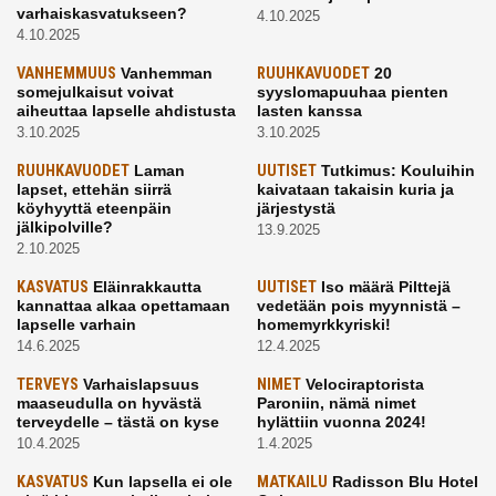
varhaiskasvatukseen?
4.10.2025
4.10.2025
VANHEMMUUS
Vanhemman
RUUHKAVUODET
20
somejulkaisut voivat
syyslomapuuhaa pienten
aiheuttaa lapselle ahdistusta
lasten kanssa
3.10.2025
3.10.2025
RUUHKAVUODET
Laman
UUTISET
Tutkimus: Kouluihin
lapset, ettehän siirrä
kaivataan takaisin kuria ja
köyhyyttä eteenpäin
järjestystä
jälkipolville?
13.9.2025
2.10.2025
KASVATUS
Eläinrakkautta
UUTISET
Iso määrä Pilttejä
kannattaa alkaa opettamaan
vedetään pois myynnistä –
lapselle varhain
homemyrkkyriski!
14.6.2025
12.4.2025
TERVEYS
Varhaislapsuus
NIMET
Velociraptorista
maaseudulla on hyvästä
Paroniin, nämä nimet
terveydelle – tästä on kyse
hylättiin vuonna 2024!
10.4.2025
1.4.2025
KASVATUS
Kun lapsella ei ole
MATKAILU
Radisson Blu Hotel