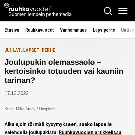
Siirry
Ruuhkavuodet.fi
Hae
Etusivulle
sisältöön
Vali
Suomen lempein perhemedia
Etusivu
Ruuhkavuodet
Vanhemmuus
Lapsiperhe
Uutise
JUHLAT
LAPSET
PERHE
,
,
Joulupukin olemassaolo –
kertoisinko totuuden vai kauniin
tarinan?
17.12.2022
Kuva: Mike Arney / Unsplash
Aika ajoin törmää kysymykseen, saako lapselle
valehdella joulupukista.
Ruuhkavuosien artikkelissa