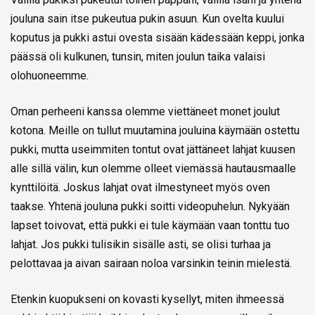
jouluna sain itse pukeutua pukin asuun. Kun ovelta kuului
koputus ja pukki astui ovesta sisään kädessään keppi, jonka
päässä oli kulkunen, tunsin, miten joulun taika valaisi
olohuoneemme.
Oman perheeni kanssa olemme viettäneet monet joulut
kotona. Meille on tullut muutamina jouluina käymään ostettu
pukki, mutta useimmiten tontut ovat jättäneet lahjat kuusen
alle sillä välin, kun olemme olleet viemässä hautausmaalle
kynttilöitä. Joskus lahjat ovat ilmestyneet myös oven
taakse. Yhtenä jouluna pukki soitti videopuhelun. Nykyään
lapset toivovat, että pukki ei tule käymään vaan tonttu tuo
lahjat. Jos pukki tulisikin sisälle asti, se olisi turhaa ja
pelottavaa ja aivan sairaan noloa varsinkin teinin mielestä.
Etenkin kuopukseni on kovasti kysellyt, miten ihmeessä