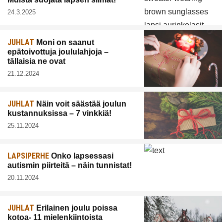
24.3.2025
JUHLAT
Moni on saanut
epätoivottuja joululahjoja –
tällaisia ne ovat
21.12.2024
JUHLAT
Näin voit säästää joulun
kustannuksissa – 7 vinkkiä!
25.11.2024
LAPSIPERHE
Onko lapsessasi
autismin piirteitä – näin tunnistat!
20.11.2024
JUHLAT
Erilainen joulu poissa
kotoa- 11 mielenkiintoista