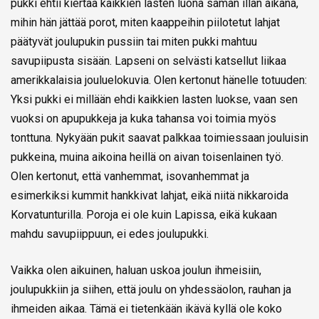
pukki ehtii kiertää kaikkien lasten luona saman illan aikana,
mihin hän jättää porot, miten kaappeihin piilotetut lahjat
päätyvät joulupukin pussiin tai miten pukki mahtuu
savupiipusta sisään. Lapseni on selvästi katsellut liikaa
amerikkalaisia jouluelokuvia. Olen kertonut hänelle totuuden:
Yksi pukki ei millään ehdi kaikkien lasten luokse, vaan sen
vuoksi on apupukkeja ja kuka tahansa voi toimia myös
tonttuna. Nykyään pukit saavat palkkaa toimiessaan jouluisin
pukkeina, muina aikoina heillä on aivan toisenlainen työ.
Olen kertonut, että vanhemmat, isovanhemmat ja
esimerkiksi kummit hankkivat lahjat, eikä niitä nikkaroida
Korvatunturilla. Poroja ei ole kuin Lapissa, eikä kukaan
mahdu savupiippuun, ei edes joulupukki.
Vaikka olen aikuinen, haluan uskoa joulun ihmeisiin,
joulupukkiin ja siihen, että joulu on yhdessäolon, rauhan ja
ihmeiden aikaa. Tämä ei tietenkään ikävä kyllä ole koko