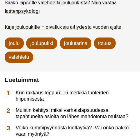
Saako lapselle valehdella joulupukista? Näin vastaa
lastenpsykologi
Kirje joulupukille – oivalluksia äitiydestä vuoden ajalta
joulu
joulupukki
joulutarina
totuus
valehtelu
Luetuimmat
Kun rakkaus loppuu: 16 merkkiä tunteiden
hiipumisesta
Muistin kehitys: miksi varhaislapsuudessa
tapahtuneita asioita on lähes mahdotonta muistaa?
Voiko kummipyynnöstä kieltäytyä? -Vai onko pakko
vaan myöntyä?