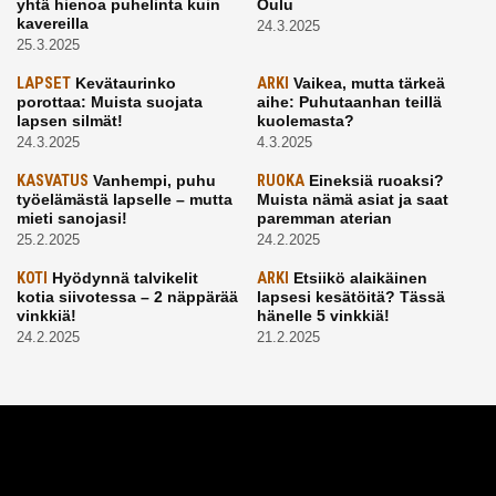
yhtä hienoa puhelinta kuin
Oulu
kavereilla
24.3.2025
25.3.2025
LAPSET
Kevätaurinko
ARKI
Vaikea, mutta tärkeä
porottaa: Muista suojata
aihe: Puhutaanhan teillä
lapsen silmät!
kuolemasta?
24.3.2025
4.3.2025
KASVATUS
Vanhempi, puhu
RUOKA
Eineksiä ruoaksi?
työelämästä lapselle – mutta
Muista nämä asiat ja saat
mieti sanojasi!
paremman aterian
25.2.2025
24.2.2025
KOTI
Hyödynnä talvikelit
ARKI
Etsiikö alaikäinen
kotia siivotessa – 2 näppärää
lapsesi kesätöitä? Tässä
vinkkiä!
hänelle 5 vinkkiä!
24.2.2025
21.2.2025