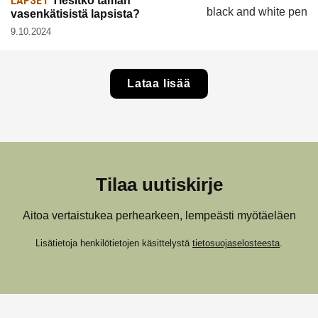
LAPSET
Tiesitkö tämän
vasenkätisistä lapsista?
9.10.2024
Lataa lisää
Tilaa uutiskirje
Aitoa vertaistukea perhearkeen, lempeästi myötäeläen
Lisätietoja henkilötietojen käsittelystä
tietosuojaselosteesta
.