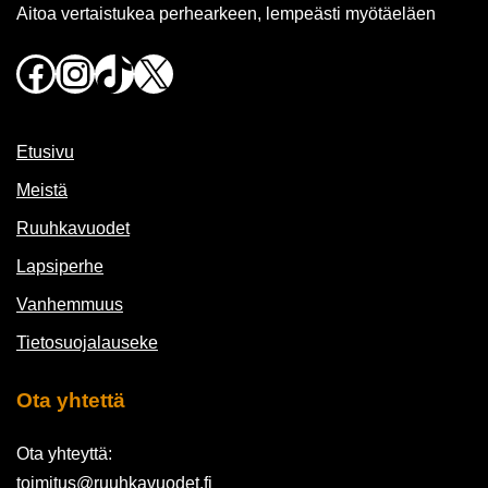
Aitoa vertaistukea perhearkeen, lempeästi myötäeläen
Facebook
Instagram
TikTok
X
Etusivu
Meistä
Ruuhkavuodet
Lapsiperhe
Vanhemmuus
Tietosuojalauseke
Ota yhtettä
Ota yhteyttä:
toimitus@ruuhkavuodet.fi