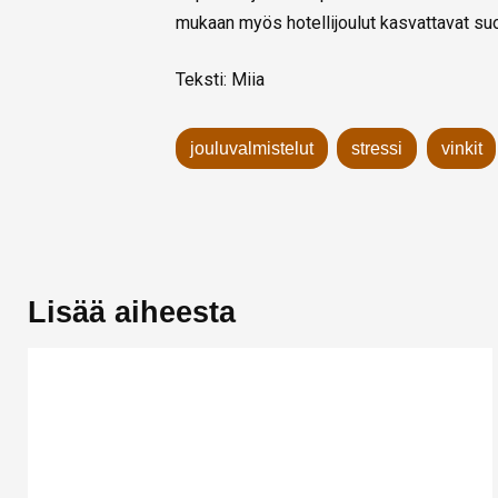
mukaan myös hotellijoulut kasvattavat suo
Teksti: Miia
jouluvalmistelut
stressi
vinkit
Lisää aiheesta