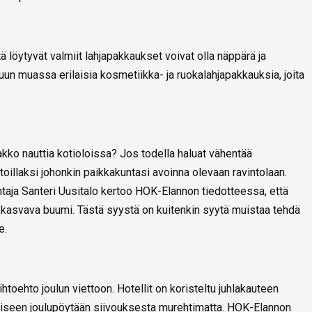
 löytyvät valmiit lahjapakkaukset voivat olla näppärä ja
uun muassa erilaisia kosmetiikka- ja ruokalahjapakkauksia, joita
akko nauttia kotioloissa? Jos todella haluat vähentää
toillaksi johonkin paikkakuntasi avoinna olevaan ravintolaan.
htaja Santeri Uusitalo kertoo HOK-Elannon tiedotteessa, että
on kasvava buumi. Tästä syystä on kuitenkin syytä muistaa tehdä
e.
htoehto joulun viettoon. Hotellit on koristeltu juhlakauteen
iiseen joulupöytään siivouksesta murehtimatta. HOK-Elannon