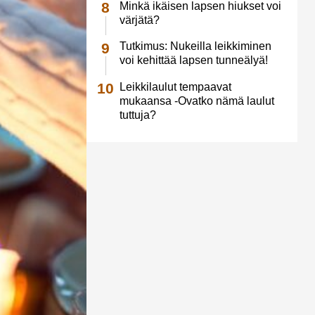
Minkä ikäisen lapsen hiukset voi
värjätä?
Tutkimus: Nukeilla leikkiminen
voi kehittää lapsen tunneälyä!
Leikkilaulut tempaavat
mukaansa -Ovatko nämä laulut
tuttuja?