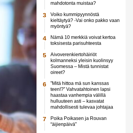
mahdotonta muistaa?
Voiko kummipyynnöstä
kieltäytyä? -Vai onko pakko vaan
myöntyä?
Nämä 10 merkkiä voivat kertoa
toksisesta parisuhteesta
Aivoverenkiertohäiriöt
kolmanneksi yleisin kuolinsyy
Suomessa – Mistä tunnistat
oireet?
”Mitä hittoa mä sun kanssas
teen!?” Vahvatahtoinen lapsi
haastaa vanhempia välillä
hulluuteen asti – kasvatat
mahdollisesti tulevaa johtajaa
Poika Poikasen ja Rouvan
“äijienpäivä”