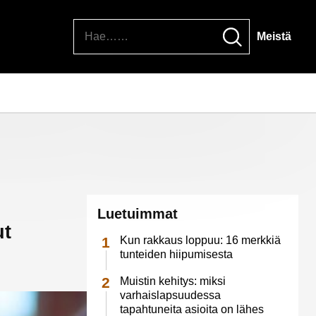
Hae
Meistä
Luetuimmat
ut
Kun rakkaus loppuu: 16 merkkiä
tunteiden hiipumisesta
Muistin kehitys: miksi
varhaislapsuudessa
tapahtuneita asioita on lähes