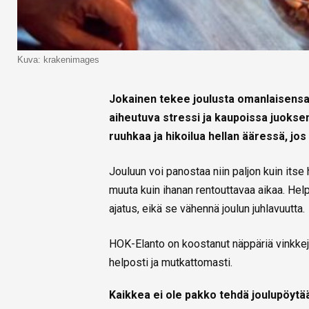
Kuva: krakenimages
Jokainen tekee joulusta omanlaisensa, 
aiheutuva stressi ja kaupoissa juokse
ruuhkaa ja hikoilua hellan ääressä, jo
Jouluun voi panostaa niin paljon kuin itse 
muuta kuin ihanan rentouttavaa aikaa. Hel
ajatus, eikä se vähennä joulun juhlavuutta.
HOK-Elanto on koostanut näppäriä vinkkejä,
helposti ja mutkattomasti.
Kaikkea ei ole pakko tehdä joulupöytä