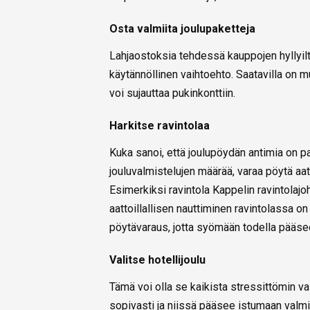
Osta valmiita joulupaketteja
Lahjaostoksia tehdessä kauppojen hyllyiltä
käytännöllinen vaihtoehto. Saatavilla on m
voi sujauttaa pukinkonttiin.
Harkitse ravintolaa
Kuka sanoi, että joulupöydän antimia on p
jouluvalmistelujen määrää, varaa pöytä aat
Esimerkiksi ravintola Kappelin ravintolajo
aattoillallisen nauttiminen ravintolassa 
pöytävaraus, jotta syömään todella pääse
Valitse hotellijoulu
Tämä voi olla se kaikista stressittömin vai
sopivasti ja niissä pääsee istumaan valm