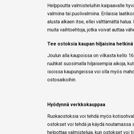
Helppoutta valmisteluihin kaipaavalle hyvä
valmiina tai puolivalmiina. Erilaisia laatik
alusta alkaen itse, ellei välttämättä halua
muita vaihtoehtoja, jotka voivat auttaa vä
Tee ostoksia kaupan hiljaisina hetkinä
Joulun alla kaupoissa on vilkasta kello 16
ruuhkat suosimalla hiljaisempia aikoja, ku
isoissa kaupungeissa voi olla myös mahdo
ostosaikoihin.
Hyödynnä verkkokauppaa
Ruokaostoksia voi tehdä myös kotisohvalt
ostokset voi tehdä ja käydä noutamassa s
helpottaa valmisteluja, kun ostokset voi til