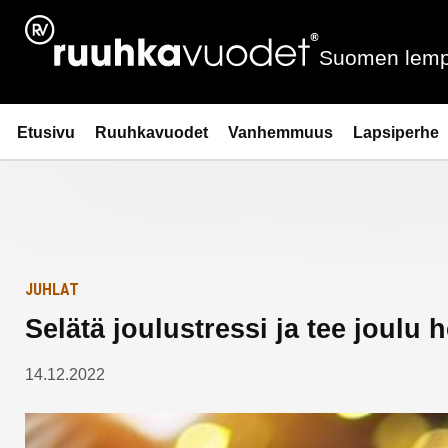
Siirry
Etusivulle
sisältöön
Suomen lemp
Ruuhkavuodet.fi
Etusivu
Ruuhkavuodet
Vanhemmuus
Lapsiperhe
JUHLAT
Selätä joulustressi ja tee joulu 
14.12.2022