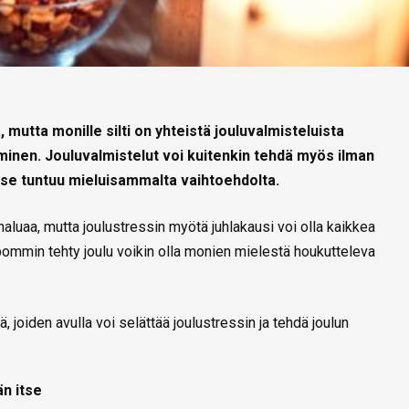
mutta monille silti on yhteistä jouluvalmisteluista
minen. Jouluvalmistelut voi kuitenkin tehdä myös ilman
s se tuntuu mieluisammalta vaihtoehdolta.
haluaa, mutta joulustressin myötä juhlakausi voi olla kaikkea
pommin tehty joulu voikin olla monien mielestä houkutteleva
 joiden avulla voi selättää joulustressin ja tehdä joulun
än itse