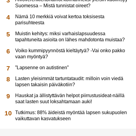
Suomessa – Mistä tunnistat oireet?
Nämä 10 merkkiä voivat kertoa toksisesta
parisuhteesta
Muistin kehitys: miksi varhaislapsuudessa
tapahtuneita asioita on lähes mahdotonta muistaa?
Voiko kummipyynnöstä kieltäytyä? -Vai onko pakko
vaan myöntyä?
”Lapsenne on autistinen”
Lasten yleisimmät tartuntataudit: milloin voin viedä
lapsen takaisin päiväkotiin?
Hauskat ja ällistyttävän helpot piirrustusideat-näillä
saat lasten suut loksahtamaan auki!
Tutkimus: 88% äideistä myöntää lapsen sukupuolen
vaikuttavan kasvatukseen