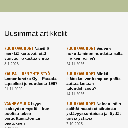
Uusimmat artikkelit
RUUHKAVUODET
Nämä 9
RUUHKAVUODET
Vauvan
merkkiä kertovat, että
nukuttaminen huudattamalla
vauvasi rakastaa sinua
– oikein vai ei?
8.1.2026
24.11.2025
KAUPALLINEN YHTEISTYÖ
RUUHKAVUODET
Minkä
Lastentarvike Oy – Parasta
ikäiseksi vanhempien pitäisi
lapsellesi jo vuodesta 1967
auttaa lastaan
taloudellisesti?
21.11.2025
14.11.2025
VANHEMMUUS
Isyys
RUUHKAVUODET
Nainen, näin
leskeyden myötä – kun
selätät haasteet aikuisiän
puoliso tekee
ystävyyssuhteissa ja löydät
peruuttamattoman
uusia ystäviä
päätöksen
7.10.2025