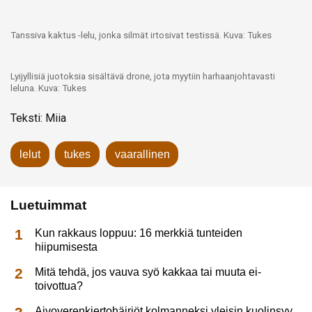
Tanssiva kaktus -lelu, jonka silmät irtosivat testissä. Kuva: Tukes
Lyijyllisiä juotoksia sisältävä drone, jota myytiin harhaanjohtavasti
leluna. Kuva: Tukes
Teksti: Miia
lelut
tukes
vaarallinen
Luetuimmat
Kun rakkaus loppuu: 16 merkkiä tunteiden
hiipumisesta
Mitä tehdä, jos vauva syö kakkaa tai muuta ei-
toivottua?
Aivoverenkiertohäiriöt kolmanneksi yleisin kuolinsyy