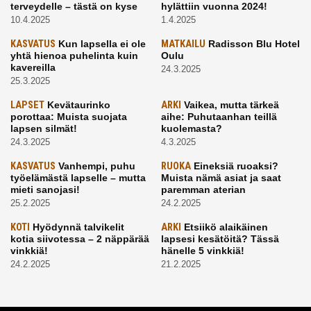
terveydelle – tästä on kyse
hylättiin vuonna 2024!
10.4.2025
1.4.2025
KASVATUS
Kun lapsella ei ole
MATKAILU
Radisson Blu Hotel
yhtä hienoa puhelinta kuin
Oulu
kavereilla
24.3.2025
25.3.2025
LAPSET
Kevätaurinko
ARKI
Vaikea, mutta tärkeä
porottaa: Muista suojata
aihe: Puhutaanhan teillä
lapsen silmät!
kuolemasta?
24.3.2025
4.3.2025
KASVATUS
Vanhempi, puhu
RUOKA
Eineksiä ruoaksi?
työelämästä lapselle – mutta
Muista nämä asiat ja saat
mieti sanojasi!
paremman aterian
25.2.2025
24.2.2025
KOTI
Hyödynnä talvikelit
ARKI
Etsiikö alaikäinen
kotia siivotessa – 2 näppärää
lapsesi kesätöitä? Tässä
vinkkiä!
hänelle 5 vinkkiä!
24.2.2025
21.2.2025