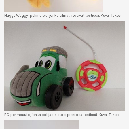
Huggy Wuggy -pehmolelu, jonka silmät irtosivat testissä. Kuva: Tukes
RC-pehmoauto, jonka pohjasta irtosi pieni osa testissä. Kuva: Tukes