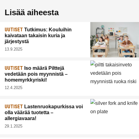
Lisää aiheesta
UUTISET
Tutkimus: Kouluihin
kaivataan takaisin kuria ja
järjestystä
13.9.2025
UUTISET
Iso määrä Pilttejä
vedetään pois myynnistä –
homemyrkkyriski!
12.4.2025
UUTISET
Lastenruokapurkissa voi
olla väärää tuotetta –
allergiavaara!
29.1.2025