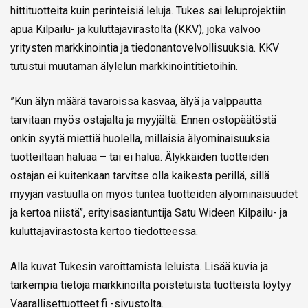
hittituotteita kuin perinteisiä leluja. Tukes sai leluprojektiin
apua Kilpailu- ja kuluttajavirastolta (KKV), joka valvoo
yritysten markkinointia ja tiedonantovelvollisuuksia. KKV
tutustui muutaman älylelun markkinointitietoihin.
”Kun älyn määrä tavaroissa kasvaa, älyä ja valppautta
tarvitaan myös ostajalta ja myyjältä. Ennen ostopäätöstä
onkin syytä miettiä huolella, millaisia älyominaisuuksia
tuotteiltaan haluaa – tai ei halua. Älykkäiden tuotteiden
ostajan ei kuitenkaan tarvitse olla kaikesta perillä, sillä
myyjän vastuulla on myös tuntea tuotteiden älyominaisuudet
ja kertoa niistä”, erityisasiantuntija Satu Wideen Kilpailu- ja
kuluttajavirastosta kertoo tiedotteessa.
Alla kuvat Tukesin varoittamista leluista. Lisää kuvia ja
tarkempia tietoja markkinoilta poistetuista tuotteista löytyy
Vaarallisettuotteet.fi -sivustolta
.