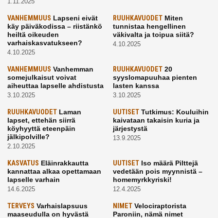
1.11.2025
VANHEMMUUS
Lapseni eivät
RUUHKAVUODET
Miten
käy päiväkodissa – riistänkö
tunnistaa hengellinen
heiltä oikeuden
väkivalta ja toipua siitä?
varhaiskasvatukseen?
4.10.2025
4.10.2025
VANHEMMUUS
Vanhemman
RUUHKAVUODET
20
somejulkaisut voivat
syyslomapuuhaa pienten
aiheuttaa lapselle ahdistusta
lasten kanssa
3.10.2025
3.10.2025
RUUHKAVUODET
Laman
UUTISET
Tutkimus: Kouluihin
lapset, ettehän siirrä
kaivataan takaisin kuria ja
köyhyyttä eteenpäin
järjestystä
jälkipolville?
13.9.2025
2.10.2025
KASVATUS
Eläinrakkautta
UUTISET
Iso määrä Pilttejä
kannattaa alkaa opettamaan
vedetään pois myynnistä –
lapselle varhain
homemyrkkyriski!
14.6.2025
12.4.2025
TERVEYS
Varhaislapsuus
NIMET
Velociraptorista
maaseudulla on hyvästä
Paroniin, nämä nimet