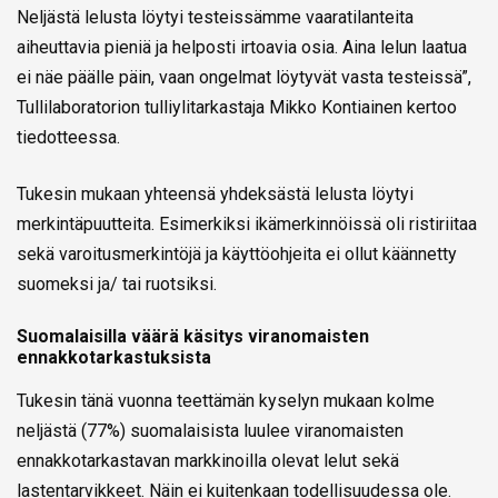
Neljästä lelusta löytyi testeissämme vaaratilanteita
aiheuttavia pieniä ja helposti irtoavia osia. Aina lelun laatua
ei näe päälle päin, vaan ongelmat löytyvät vasta testeissä”,
Tullilaboratorion tulliylitarkastaja Mikko Kontiainen kertoo
tiedotteessa.
Tukesin mukaan yhteensä yhdeksästä lelusta löytyi
merkintäpuutteita. Esimerkiksi ikämerkinnöissä oli ristiriitaa
sekä varoitusmerkintöjä ja käyttöohjeita ei ollut käännetty
suomeksi ja/ tai ruotsiksi.
Suomalaisilla väärä käsitys viranomaisten
ennakkotarkastuksista
Tukesin tänä vuonna teettämän kyselyn mukaan kolme
neljästä (77%) suomalaisista luulee viranomaisten
ennakkotarkastavan markkinoilla olevat lelut sekä
lastentarvikkeet. Näin ei kuitenkaan todellisuudessa ole.