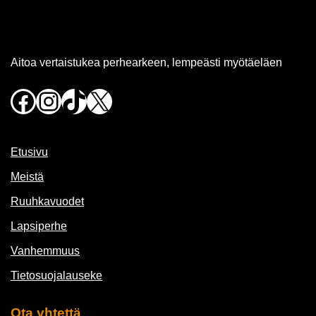
Aitoa vertaistukea perhearkeen, lempeästi myötäeläen
Facebook
Instagram
TikTok
X
Etusivu
Meistä
Ruuhkavuodet
Lapsiperhe
Vanhemmuus
Tietosuojalauseke
Ota yhtettä