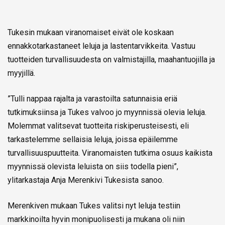
Tukesin mukaan viranomaiset eivät ole koskaan
ennakkotarkastaneet leluja ja lastentarvikkeita. Vastuu
tuotteiden turvallisuudesta on valmistajilla, maahantuojilla ja
myyjillä.
”Tulli nappaa rajalta ja varastoilta satunnaisia eriä
tutkimuksiinsa ja Tukes valvoo jo myynnissä olevia leluja.
Molemmat valitsevat tuotteita riskiperusteisesti, eli
tarkastelemme sellaisia leluja, joissa epäilemme
turvallisuuspuutteita. Viranomaisten tutkima osuus kaikista
myynnissä olevista leluista on siis todella pieni”,
ylitarkastaja Anja Merenkivi Tukesista sanoo.
Merenkiven mukaan Tukes valitsi nyt leluja testiin
markkinoilta hyvin monipuolisesti ja mukana oli niin