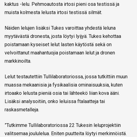
kaktus -lelu. Pehmoautosta irtosi pieni osa testissä ja
muista kolmesta lelusta irtosi testissä silmät.
Näiden lelujen lisäksi Tukes varoittaa yhdestä leluna
myytävästä dronesta, josta löytyi lyijyä. Tukes kehottaa
poistamaan kyseiset lelut lasten käytöstä sekä on
velvoittanut maahantuojia poistamaan lelut ja dronen
markkinoilta.
Lelut testautettiin Tullilaboratoriossa, jossa tutkittiin muun
muassa mekaanisia ja fysikaalisia ominaisuuksia, kuten
irtoaako lelusta pieniä osia tai lähteekö liian kova ääni.
Lisäksi analysoitiin, onko leluissa ftalaatteja tai
raskasmetalleja.
”Tutkimme Tullilaboratoriossa 22 Tukesin leluprojektiin
valitsemaa joululelua. Eniten puutteita löytyi merkinnöistä.