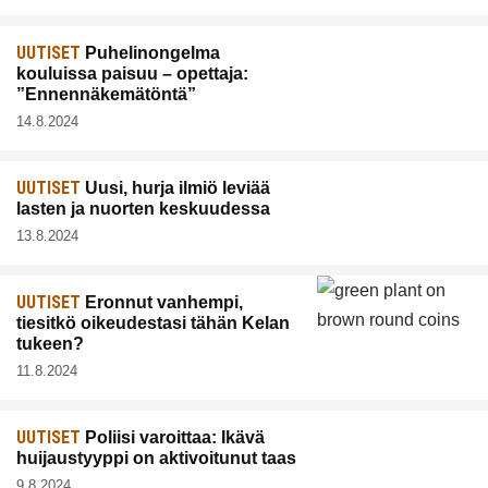
UUTISET
Puhelinongelma
kouluissa paisuu – opettaja:
”Ennennäkemätöntä”
14.8.2024
UUTISET
Uusi, hurja ilmiö leviää
lasten ja nuorten keskuudessa
13.8.2024
UUTISET
Eronnut vanhempi,
tiesitkö oikeudestasi tähän Kelan
tukeen?
11.8.2024
UUTISET
Poliisi varoittaa: Ikävä
huijaustyyppi on aktivoitunut taas
9.8.2024