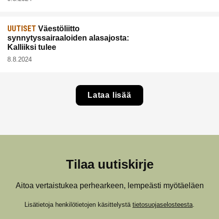
UUTISET
Väestöliitto
synnytyssairaaloiden alasajosta:
Kalliiksi tulee
8.8.2024
Lataa lisää
Tilaa uutiskirje
Aitoa vertaistukea perhearkeen, lempeästi myötäeläen
Lisätietoja henkilötietojen käsittelystä
tietosuojaselosteesta
.