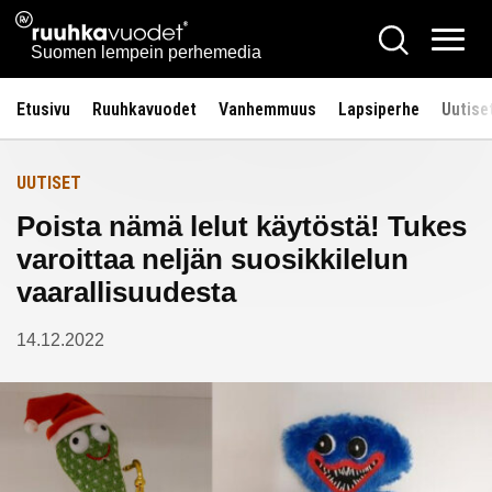
Siirry
Ruuhkavuodet.fi
Hae
Etusivulle
sisältöön
Vali
Suomen lempein perhemedia
Etusivu
Ruuhkavuodet
Vanhemmuus
Lapsiperhe
Uutise
UUTISET
Poista nämä lelut käytöstä! Tukes
varoittaa neljän suosikkilelun
vaarallisuudesta
14.12.2022