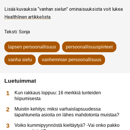
Lisää kuvauksia “vanhan sielun” ominaisuuksista voit lukea
Healthlinen artikkelista
.
Teksti: Sonja
lapsen persoonallisuus
persoonallisuuspiirteet
vanha sielu
vanhemman persoonallisuus
Luetuimmat
Kun rakkaus loppuu: 16 merkkiä tunteiden
hiipumisesta
Muistin kehitys: miksi varhaislapsuudessa
tapahtuneita asioita on lähes mahdotonta muistaa?
Voiko kummipyynnöstä kieltäytyä? -Vai onko pakko