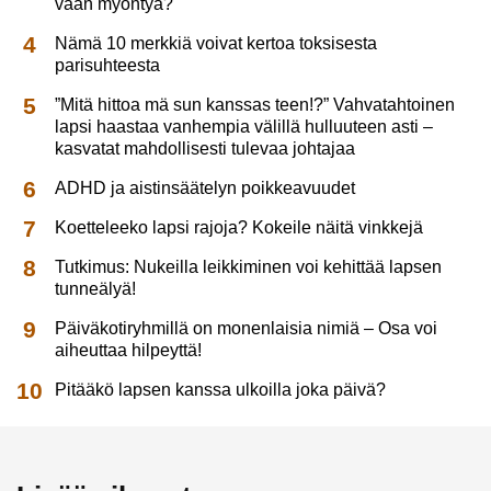
vaan myöntyä?
Nämä 10 merkkiä voivat kertoa toksisesta
parisuhteesta
”Mitä hittoa mä sun kanssas teen!?” Vahvatahtoinen
lapsi haastaa vanhempia välillä hulluuteen asti –
kasvatat mahdollisesti tulevaa johtajaa
ADHD ja aistinsäätelyn poikkeavuudet
Koetteleeko lapsi rajoja? Kokeile näitä vinkkejä
Tutkimus: Nukeilla leikkiminen voi kehittää lapsen
tunneälyä!
Päiväkotiryhmillä on monenlaisia nimiä – Osa voi
aiheuttaa hilpeyttä!
Pitääkö lapsen kanssa ulkoilla joka päivä?