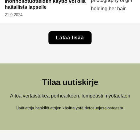
ihonhoitotuotteiden käyttö voi olla
haitallista lapselle
21.9.2024
Lataa lisää
Tilaa uutiskirje
Aitoa vertaistukea perhearkeen, lempeästi myötäeläen
Lisätietoja henkilötietojen käsittelystä
tietosuojaselosteesta
.