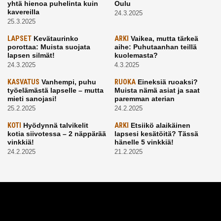
yhtä hienoa puhelinta kuin
Oulu
kavereilla
24.3.2025
25.3.2025
LAPSET
Kevätaurinko
ARKI
Vaikea, mutta tärkeä
porottaa: Muista suojata
aihe: Puhutaanhan teillä
lapsen silmät!
kuolemasta?
24.3.2025
4.3.2025
KASVATUS
Vanhempi, puhu
RUOKA
Eineksiä ruoaksi?
työelämästä lapselle – mutta
Muista nämä asiat ja saat
mieti sanojasi!
paremman aterian
25.2.2025
24.2.2025
KOTI
Hyödynnä talvikelit
ARKI
Etsiikö alaikäinen
kotia siivotessa – 2 näppärää
lapsesi kesätöitä? Tässä
vinkkiä!
hänelle 5 vinkkiä!
24.2.2025
21.2.2025