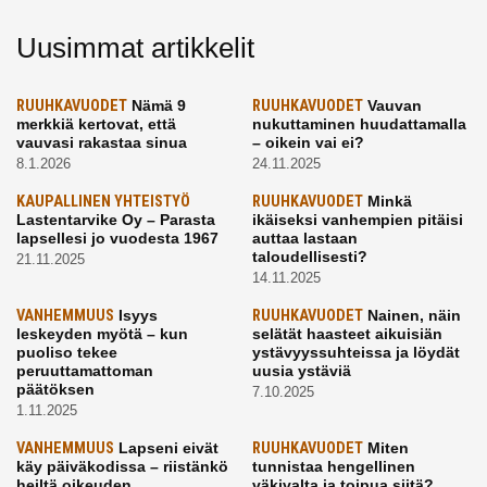
Uusimmat artikkelit
RUUHKAVUODET
Nämä 9
RUUHKAVUODET
Vauvan
merkkiä kertovat, että
nukuttaminen huudattamalla
vauvasi rakastaa sinua
– oikein vai ei?
8.1.2026
24.11.2025
KAUPALLINEN YHTEISTYÖ
RUUHKAVUODET
Minkä
Lastentarvike Oy – Parasta
ikäiseksi vanhempien pitäisi
lapsellesi jo vuodesta 1967
auttaa lastaan
taloudellisesti?
21.11.2025
14.11.2025
VANHEMMUUS
Isyys
RUUHKAVUODET
Nainen, näin
leskeyden myötä – kun
selätät haasteet aikuisiän
puoliso tekee
ystävyyssuhteissa ja löydät
peruuttamattoman
uusia ystäviä
päätöksen
7.10.2025
1.11.2025
VANHEMMUUS
Lapseni eivät
RUUHKAVUODET
Miten
käy päiväkodissa – riistänkö
tunnistaa hengellinen
heiltä oikeuden
väkivalta ja toipua siitä?