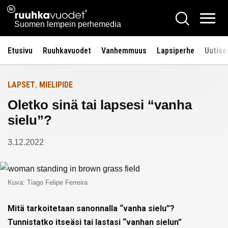
Siirry
Ruuhkavuodet.fi
Hae
Etusivulle
sisältöön
Vali
Suomen lempein perhemedia
Etusivu
Ruuhkavuodet
Vanhemmuus
Lapsiperhe
Uutise
LAPSET
MIELIPIDE
,
Oletko sinä tai lapsesi “vanha
sielu”?
3.12.2022
Kuva: Tiago Felipe Ferreira
Mitä tarkoitetaan sanonnalla “vanha sielu”?
Tunnistatko itseäsi tai lastasi “vanhan sielun”