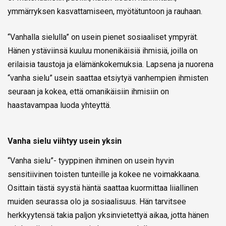
ymmärryksen kasvattamiseen, myötätuntoon ja rauhaan.
“Vanhalla sielulla” on usein pienet sosiaaliset ympyrät.
Hänen ystäviinsä kuuluu monenikäisiä ihmisiä, joilla on
erilaisia taustoja ja elämänkokemuksia. Lapsena ja nuorena
“vanha sielu” usein saattaa etsiytyä vanhempien ihmisten
seuraan ja kokea, että omanikäisiin ihmisiin on
haastavampaa luoda yhteyttä.
Vanha sielu viihtyy usein yksin
“Vanha sielu”- tyyppinen ihminen on usein hyvin
sensitiivinen toisten tunteille ja kokee ne voimakkaana.
Osittain tästä syystä häntä saattaa kuormittaa liiallinen
muiden seurassa olo ja sosiaalisuus. Hän tarvitsee
herkkyytensä takia paljon yksinvietettyä aikaa, jotta hänen