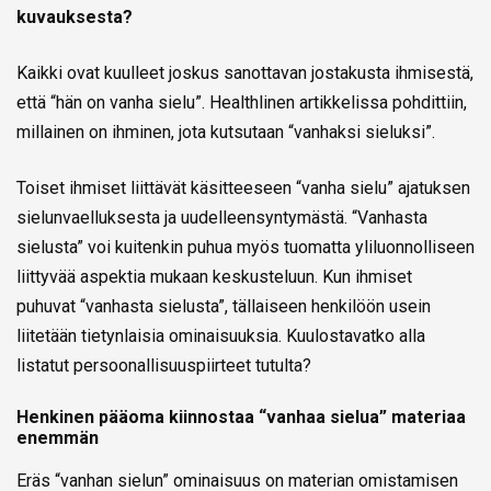
kuvauksesta?
Kaikki ovat kuulleet joskus sanottavan jostakusta ihmisestä,
että “hän on vanha sielu”. Healthlinen artikkelissa pohdittiin,
millainen on ihminen, jota kutsutaan “vanhaksi sieluksi”.
Toiset ihmiset liittävät käsitteeseen “vanha sielu” ajatuksen
sielunvaelluksesta ja uudelleensyntymästä. “Vanhasta
sielusta” voi kuitenkin puhua myös tuomatta yliluonnolliseen
liittyvää aspektia mukaan keskusteluun. Kun ihmiset
puhuvat “vanhasta sielusta”, tällaiseen henkilöön usein
liitetään tietynlaisia ominaisuuksia. Kuulostavatko alla
listatut persoonallisuuspiirteet tutulta?
Henkinen pääoma kiinnostaa “vanhaa sielua” materiaa
enemmän
Eräs “vanhan sielun” ominaisuus on materian omistamisen