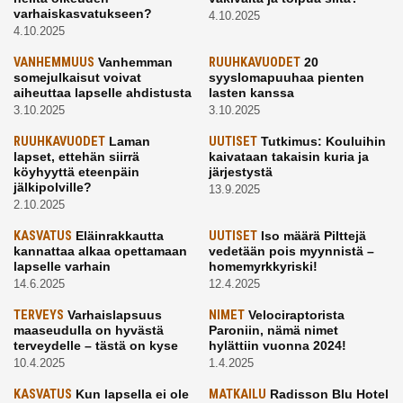
varhaiskasvatukseen?
4.10.2025
4.10.2025
VANHEMMUUS
Vanhemman
RUUHKAVUODET
20
somejulkaisut voivat
syyslomapuuhaa pienten
aiheuttaa lapselle ahdistusta
lasten kanssa
3.10.2025
3.10.2025
RUUHKAVUODET
Laman
UUTISET
Tutkimus: Kouluihin
lapset, ettehän siirrä
kaivataan takaisin kuria ja
köyhyyttä eteenpäin
järjestystä
jälkipolville?
13.9.2025
2.10.2025
KASVATUS
Eläinrakkautta
UUTISET
Iso määrä Pilttejä
kannattaa alkaa opettamaan
vedetään pois myynnistä –
lapselle varhain
homemyrkkyriski!
14.6.2025
12.4.2025
TERVEYS
Varhaislapsuus
NIMET
Velociraptorista
maaseudulla on hyvästä
Paroniin, nämä nimet
terveydelle – tästä on kyse
hylättiin vuonna 2024!
10.4.2025
1.4.2025
KASVATUS
Kun lapsella ei ole
MATKAILU
Radisson Blu Hotel