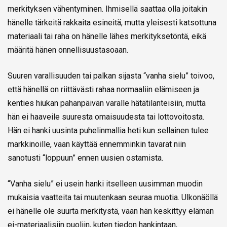
merkityksen vähentyminen. Ihmisellä saattaa olla joitakin
hänelle tärkeitä rakkaita esineitä, mutta yleisesti katsottuna
materiaali tai raha on hänelle lähes merkityksetöntä, eikä
määritä hänen onnellisuustasoaan.
Suuren varallisuuden tai palkan sijasta “vanha sielu” toivoo,
että hänellä on riittävästi rahaa normaaliin elämiseen ja
kenties hiukan pahanpäivän varalle hätätilanteisiin, mutta
hän ei haaveile suuresta omaisuudesta tai lottovoitosta.
Hän ei hanki uusinta puhelinmallia heti kun sellainen tulee
markkinoille, vaan käyttää ennemminkin tavarat niin
sanotusti “loppuun” ennen uusien ostamista.
“Vanha sielu” ei usein hanki itselleen uusimman muodin
mukaisia vaatteita tai muutenkaan seuraa muotia. Ulkonäöllä
ei hänelle ole suurta merkitystä, vaan hän keskittyy elämän
ei-materiaalisiin puoliin, kuten tiedon hankintaan,