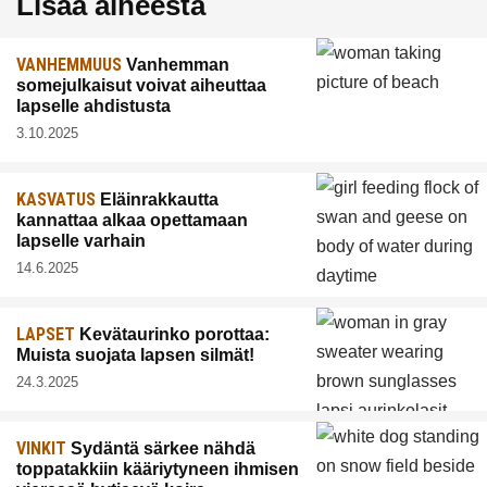
Lisää aiheesta
VANHEMMUUS
Vanhemman
somejulkaisut voivat aiheuttaa
lapselle ahdistusta
3.10.2025
KASVATUS
Eläinrakkautta
kannattaa alkaa opettamaan
lapselle varhain
14.6.2025
LAPSET
Kevätaurinko porottaa:
Muista suojata lapsen silmät!
24.3.2025
VINKIT
Sydäntä särkee nähdä
toppatakkiin kääriytyneen ihmisen