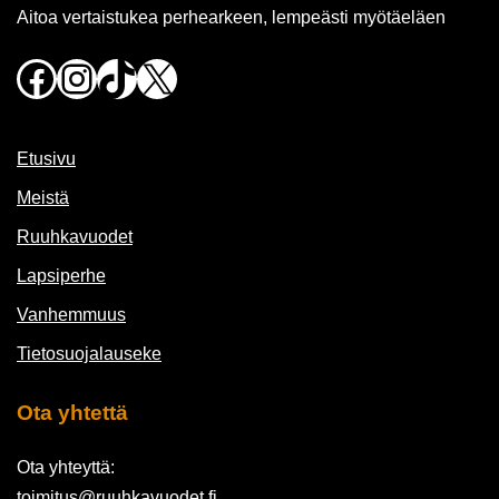
Aitoa vertaistukea perhearkeen, lempeästi myötäeläen
Facebook
Instagram
TikTok
X
Etusivu
Meistä
Ruuhkavuodet
Lapsiperhe
Vanhemmuus
Tietosuojalauseke
Ota yhtettä
Ota yhteyttä:
toimitus@ruuhkavuodet.fi