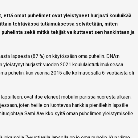
, että omat puhelimet ovat yleistyneet hurjasti kouluikää
ttain tehtävässä tutkimuksessa selvitetään, miten
 puhelinta sekä mitkä tekijät vaikuttavat sen hankintaan ja
asta lapsesta (87 %) on käytössään oma puhelin. DNA:n
 yleistynyt hurjasti: vuoden 2021 koululaistutkimuksessa
ma puhelin, kun vuonna 2015 alle kolmasosalla 6-vuotiaista oli
 lapsilleen, ovat itse eläneet mobiilin parissa nuoresta alkaen.
essaan, joten heille on luontevaa hankkia pienillekin lapsille
itusjohtaja Sami Aavikko syitä oman puhelimen yleistymiselle
okaisella 7-vuotiaalla lapsella on jo oma puhelin. Kun viime