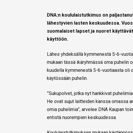
DNA:n koululaistutkimus on paljastanut
lähestyvien lasten keskuudessa. Vuosi
suomalaiset lapset ja nuoret käyttävät
käyttöön.
Lähes yhdeksällä kymmenestä 5-6-vuotia
mukaan tässä ikäryhmässä oma puhelin on
kuudella kymmenestä 5-6-vuotiaasta oli o
käytössään puhelin.
”Sukupolvet, jotka nyt hankkivat puhelimia
He ovat sujut laitteiden kanssa omassa arj
omia puhelimia”, arvelee DNA Kaupan toim
entistä nuorempien keskuudessa.
Koululaistutkimuksen mukaan käytännössä j