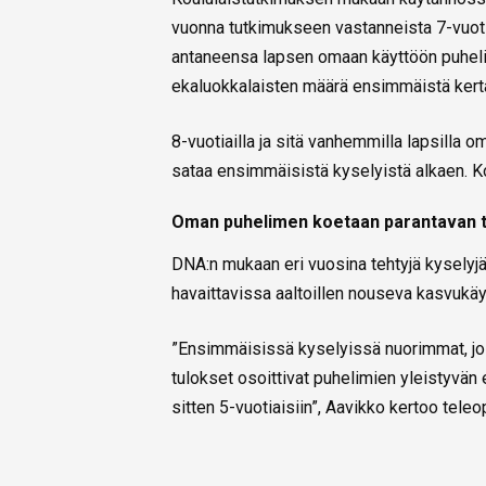
vuonna tutkimukseen vastanneista 7-vuot
antaneensa lapsen omaan käyttöön puheli
ekaluokkalaisten määrä ensimmäistä kert
8-vuotiailla ja sitä vanhemmilla lapsilla
sataa ensimmäisistä kyselyistä alkaen. Ko
Oman puhelimen koetaan parantavan tu
DNA:n mukaan eri vuosina tehtyjä kyselyjä 
havaittavissa aaltoillen nouseva kasvukä
”Ensimmäisissä kyselyissä nuorimmat, joi
tulokset osoittivat puhelimien yleistyvän 
sitten 5-vuotiaisiin”, Aavikko kertoo teleo