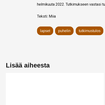
helmikuuta 2022. Tutkimukseen vastasi t
Teksti: Miia
lapset
puhelin
tutkimustulos
Lisää aiheesta