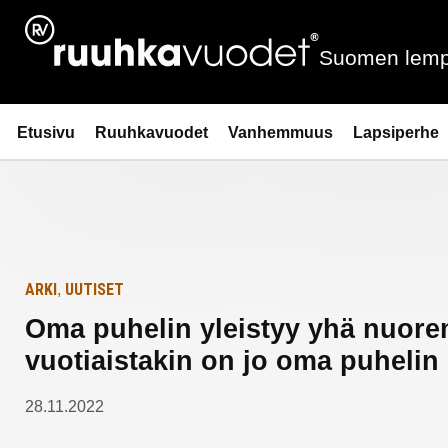
Siirry
Etusivulle
sisältöön
Suomen lemp
Ruuhkavuodet.fi
Etusivu
Ruuhkavuodet
Vanhemmuus
Lapsiperhe
ARKI
UUTISET
,
Oma puhelin yleistyy yhä nuoremm
vuotiaistakin on jo oma puhelin
28.11.2022