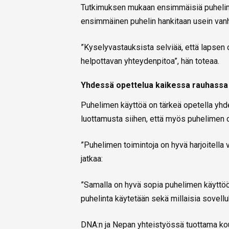
Tutkimuksen mukaan ensimmäisiä puhelim
ensimmäinen puhelin hankitaan usein vanhe
”Kyselyvastauksista selviää, että lapsen 
helpottavan yhteydenpitoa”, hän toteaa.
Yhdessä opettelua kaikessa rauhassa
Puhelimen käyttöä on tärkeä opetella y
luottamusta siihen, että myös puhelimen 
”Puhelimen toimintoja on hyvä harjoitell
jatkaa:
”Samalla on hyvä sopia puhelimen käyttöön 
puhelinta käytetään sekä millaisia sovellu
DNA:n ja Nepan yhteistyössä tuottama koul