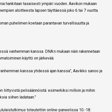
ia hankitaan tasaisesti ympäri vuoden. Aavikon mukaan
mpien aloitteesta lapsen täyttäessä joko 6 tai 7 vuotta.
oman puhelimen koetaan parantavan turvallisuutta ja
hdessä vanhemman kanssa. DNA:n mukaan näin rakennetaan
omatoiminen käyttö on järkevää.
a vanhemman kanssa yhdessä ajan kanssa”, Aavikko sanoo ja
liittyvistä pelisäännöistä: esimerkiksi milloin ja mihin
ksia siihen ladataan.”
ulaistutkimus toteutettiin online-paneelissa 10.-18.