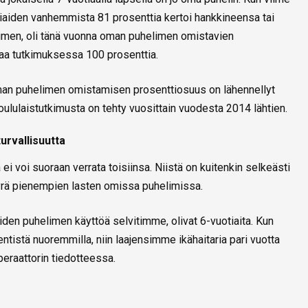
iaiden vanhemmista 81 prosenttia kertoi hankkineensa tai
men, oli tänä vuonna oman puhelimen omistavien
aa tutkimuksessa 100 prosenttia.
 oman puhelimen omistamisen prosenttiosuus on lähennellyt
ululaistutkimusta on tehty vuosittain vuodesta 2014 lähtien.
rvallisuutta
ei voi suoraan verrata toisiinsa. Niistä on kuitenkin selkeästi
yrä pienempien lasten omissa puhelimissa.
den puhelimen käyttöä selvitimme, olivat 6-vuotiaita. Kun
entistä nuoremmilla, niin laajensimme ikähaitaria pari vuotta
peraattorin tiedotteessa.