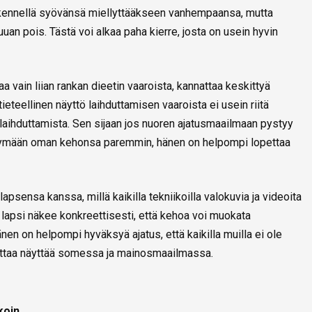
ennellä syövänsä miellyttääkseen vanhempaansa, mutta
an pois. Tästä voi alkaa paha kierre, josta on usein hyvin
aa vain liian rankan dieetin vaaroista, kannattaa keskittyä
teellinen näyttö laihduttamisen vaaroista ei usein riitä
laihduttamista. Sen sijaan jos nuoren ajatusmaailmaan pystyy
ksymään oman kehonsa paremmin, hänen on helpompi lopettaa
psensa kanssa, millä kaikilla tekniikoilla valokuvia ja videoita
apsi näkee konkreettisesti, että kehoa voi muokata
änen on helpompi hyväksyä ajatus, että kaikilla muilla ei ole
saattaa näyttää somessa ja mainosmaailmassa.
koin