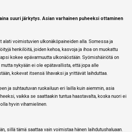
ina suuri järkytys. Asian varhainen puheeksi ottaminen
 alati voimistuvien ulkonäköpaineiden alla. Somessa ja
ityjä henkilöitä, joiden kehoa, kasvoja ja ihoa on muokattu
 lapsi kokee epävarmuutta ulkonäöstään. Syömishäiriötä on
mutta nykyään ei ole epätavallista, että jopa alle
n, kokevat itsensä lihavaksi ja yrittävät laihduttaa.
n ja suhtautuvan ruokailuun eri lailla kuin aiemmin, asia
eeksi, vaikka se saattaakin tuntua haastavalta, koska nuori ei
olla hyvin vihamielinen.
än, sillä tämä saattaa vain voimistaa hänen laihdutushaluaan.