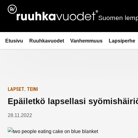
Siirry
Etusivulle
sisältöön
Suomen lemp
Ruuhkavuodet.fi
Etusivu
Ruuhkavuodet
Vanhemmuus
Lapsiperhe
LAPSET
TEINI
,
Epäiletkö lapsellasi syömishäir
28.11.2022