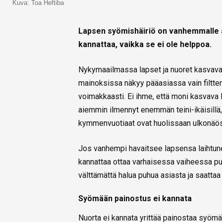
Kuva: Toa Heftiba
Lapsen syömishäiriö on vanhemmalle a
kannattaa, vaikka se ei ole helppoa.
Nykymaailmassa lapset ja nuoret kasvavat
mainoksissa näkyy pääasiassa vain filtterö
voimakkaasti. Ei ihme, että moni kasvava
aiemmin ilmennyt enemmän teini-ikäisillä, 
kymmenvuotiaat ovat huolissaan ulkonäöstää
Jos vanhempi havaitsee lapsensa laihtunee
kannattaa ottaa varhaisessa vaiheessa puh
välttämättä halua puhua asiasta ja saattaa 
Syömään painostus ei kannata
Nuorta ei kannata yrittää painostaa syömä