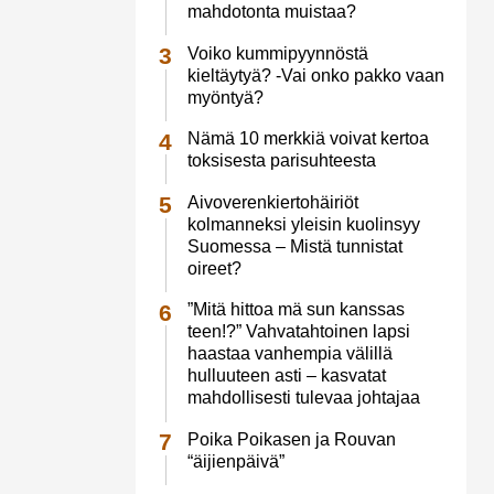
mahdotonta muistaa?
Voiko kummipyynnöstä
kieltäytyä? -Vai onko pakko vaan
myöntyä?
Nämä 10 merkkiä voivat kertoa
toksisesta parisuhteesta
Aivoverenkiertohäiriöt
kolmanneksi yleisin kuolinsyy
Suomessa – Mistä tunnistat
oireet?
”Mitä hittoa mä sun kanssas
teen!?” Vahvatahtoinen lapsi
haastaa vanhempia välillä
hulluuteen asti – kasvatat
mahdollisesti tulevaa johtajaa
Poika Poikasen ja Rouvan
“äijienpäivä”