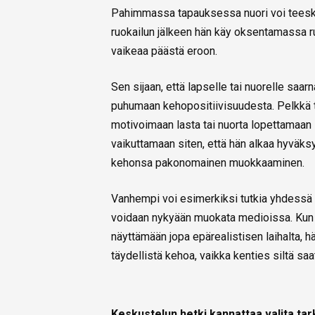
Pahimmassa tapauksessa nuori voi teesk
ruokailun jälkeen hän käy oksentamassa ruu
vaikeaa päästä eroon.
Sen sijaan, että lapselle tai nuorelle saarn
puhumaan kehopositiivisuudesta. Pelkkä tie
motivoimaan lasta tai nuorta lopettamaan 
vaikuttamaan siten, että hän alkaa hyvä
kehonsa pakonomainen muokkaaminen.
Vanhempi voi esimerkiksi tutkia yhdessä la
voidaan nykyään muokata medioissa. Kun l
näyttämään jopa epärealistisen laihalta, h
täydellistä kehoa, vaikka kenties siltä 
Keskustelun hetki kannattaa valita tar