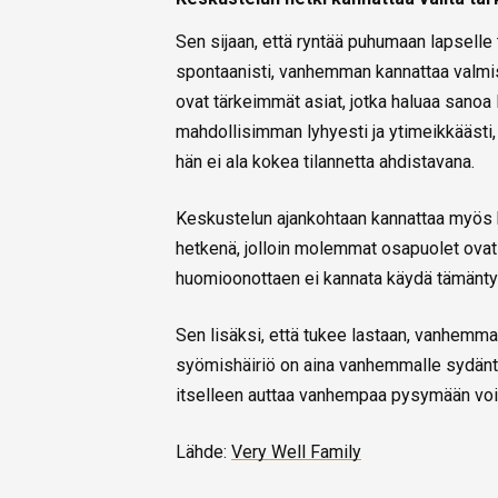
Sen sijaan, että ryntää puhumaan lapselle
spontaanisti, vanhemman kannattaa valmista
ovat tärkeimmät asiat, jotka haluaa sanoa 
mahdollisimman lyhyesti ja ytimeikkäästi, 
hän ei ala kokea tilannetta ahdistavana.
Keskustelun ajankohtaan kannattaa myös ki
hetkenä, jolloin molemmat osapuolet ovat
huomioonottaen ei kannata käydä tämänty
Sen lisäksi, että tukee lastaan, vanhemm
syömishäiriö on aina vanhemmalle sydäntä
itselleen auttaa vanhempaa pysymään voi
Lähde:
Very Well Family