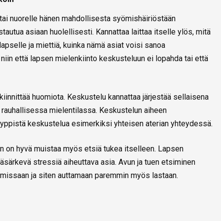
 tai nuorelle hänen mahdollisesta syömishäiriöstään
utua asiaan huolellisesti. Kannattaa laittaa itselle ylös, mitä
lapselle ja miettiä, kuinka nämä asiat voisi sanoa
niin että lapsen mielenkiinto keskusteluun ei lopahda tai että
innittää huomiota. Keskustelu kannattaa järjestää sellaisena
 rauhallisessa mielentilassa. Keskustelun aiheen
yppistä keskustelua esimerkiksi yhteisen aterian yhteydessä.
an on hyvä muistaa myös etsiä tukea itselleen. Lapsen
särkevä stressiä aiheuttava asia. Avun ja tuen etsiminen
missaan ja siten auttamaan paremmin myös lastaan.