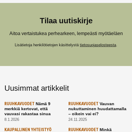
Tilaa uutiskirje
Aitoa vertaistukea perhearkeen, lempeästi myötäeläen
Lisätietoja henkilötietojen käsittelystä
tietosuojaselosteesta
.
Uusimmat artikkelit
RUUHKAVUODET
Nämä 9
RUUHKAVUODET
Vauvan
merkkiä kertovat, että
nukuttaminen huudattamalla
vauvasi rakastaa sinua
– oikein vai ei?
8.1.2026
24.11.2025
KAUPALLINEN YHTEISTYÖ
RUUHKAVUODET
Minkä