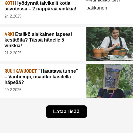
KOTI
Hyödynnä talvikelit kotia
siivotessa – 2 näppärää vinkkiä!
24.2.2025
ARKI
Etsiikö alaikäinen lapsesi
kesätöitä? Tässä hänelle 5
vinkkiä!
21.2.2025
RUUHKAVUODET
”Haastava tunne”
– Vanhempi, osaatko käsitellä
häpeää?
20.2.2025
Lataa lisää