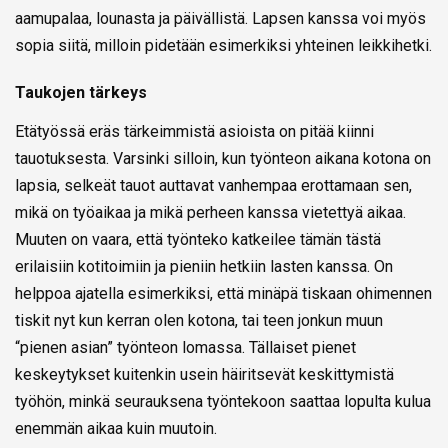
aamupalaa, lounasta ja päivällistä. Lapsen kanssa voi myös
sopia siitä, milloin pidetään esimerkiksi yhteinen leikkihetki.
Taukojen tärkeys
Etätyössä eräs tärkeimmistä asioista on pitää kiinni
tauotuksesta. Varsinki silloin, kun työnteon aikana kotona on
lapsia, selkeät tauot auttavat vanhempaa erottamaan sen,
mikä on työaikaa ja mikä perheen kanssa vietettyä aikaa.
Muuten on vaara, että työnteko katkeilee tämän tästä
erilaisiin kotitoimiin ja pieniin hetkiin lasten kanssa. On
helppoa ajatella esimerkiksi, että minäpä tiskaan ohimennen
tiskit nyt kun kerran olen kotona, tai teen jonkun muun
“pienen asian” työnteon lomassa. Tällaiset pienet
keskeytykset kuitenkin usein häiritsevät keskittymistä
työhön, minkä seurauksena työntekoon saattaa lopulta kulua
enemmän aikaa kuin muutoin.