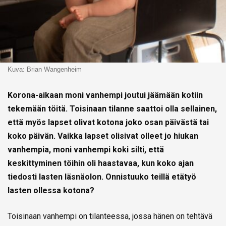
Kuva: Brian Wangenheim
Korona-aikaan moni vanhempi joutui jäämään kotiin
tekemään töitä. Toisinaan tilanne saattoi olla sellainen,
että myös lapset olivat kotona joko osan päivästä tai
koko päivän. Vaikka lapset olisivat olleet jo hiukan
vanhempia, moni vanhempi koki silti, että
keskittyminen töihin oli haastavaa, kun koko ajan
tiedosti lasten läsnäolon. Onnistuuko teillä etätyö
lasten ollessa kotona?
Toisinaan vanhempi on tilanteessa, jossa hänen on tehtävä