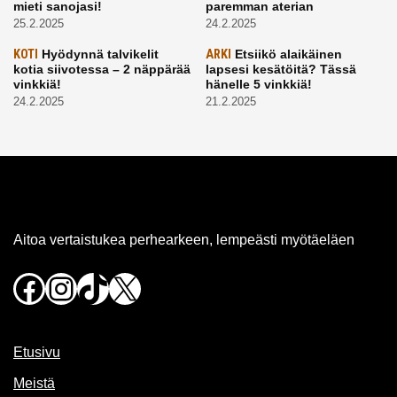
mieti sanojasi!
paremman aterian
25.2.2025
24.2.2025
KOTI
Hyödynnä talvikelit
ARKI
Etsiikö alaikäinen
kotia siivotessa – 2 näppärää
lapsesi kesätöitä? Tässä
vinkkiä!
hänelle 5 vinkkiä!
24.2.2025
21.2.2025
Aitoa vertaistukea perhearkeen, lempeästi myötäeläen
Facebook
Instagram
TikTok
X
Etusivu
Meistä