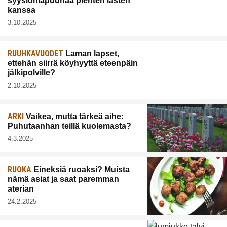
syyslomapuuhaa pienten lasten
kanssa
3.10.2025
RUUHKAVUODET
Laman lapset,
ettehän siirrä köyhyyttä eteenpäin
jälkipolville?
2.10.2025
ARKI
Vaikea, mutta tärkeä aihe:
Puhutaanhan teillä kuolemasta?
4.3.2025
RUOKA
Eineksiä ruoaksi? Muista
nämä asiat ja saat paremman
aterian
24.2.2025