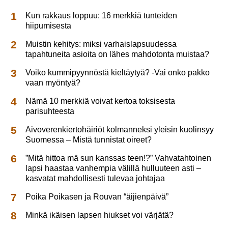
Kun rakkaus loppuu: 16 merkkiä tunteiden
hiipumisesta
Muistin kehitys: miksi varhaislapsuudessa
tapahtuneita asioita on lähes mahdotonta muistaa?
Voiko kummipyynnöstä kieltäytyä? -Vai onko pakko
vaan myöntyä?
Nämä 10 merkkiä voivat kertoa toksisesta
parisuhteesta
Aivoverenkiertohäiriöt kolmanneksi yleisin kuolinsyy
Suomessa – Mistä tunnistat oireet?
”Mitä hittoa mä sun kanssas teen!?” Vahvatahtoinen
lapsi haastaa vanhempia välillä hulluuteen asti –
kasvatat mahdollisesti tulevaa johtajaa
Poika Poikasen ja Rouvan “äijienpäivä”
Minkä ikäisen lapsen hiukset voi värjätä?