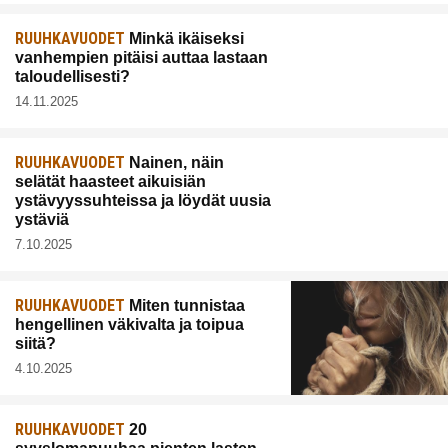
RUUHKAVUODET
Minkä ikäiseksi
vanhempien pitäisi auttaa lastaan
taloudellisesti?
14.11.2025
RUUHKAVUODET
Nainen, näin
selätät haasteet aikuisiän
ystävyyssuhteissa ja löydät uusia
ystäviä
7.10.2025
RUUHKAVUODET
Miten tunnistaa
hengellinen väkivalta ja toipua
siitä?
4.10.2025
RUUHKAVUODET
20