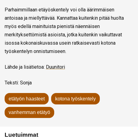
Parhaimmillaan etäyöskentely voi olla äärimmäisen
antoisaa ja miellyttävää. Kannattaa kuitenkin pitää huolta
myös edellä mainituista pienistä näennäisen
merkityksettömistä asioista, jotka kuitenkin vaikuttavat
isossa kokonaiskuvassa usein ratkaisevasti kotona
työskentelyn onnistumiseen.
Lähde ja lisätietoa:
Duunitori
Teksti: Sonja
etätyön haasteet
kotona työskentely
vanhemman etätyö
Luetuimmat