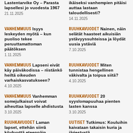
Lastentarvike Oy – Parasta
ikäiseksi vanhempien pitäisi
lapsellesi jo vuodesta 1967
auttaa lastaan
taloudellisesti?
21.11.2025
14.11.2025
VANHEMMUUS
Isyys
RUUHKAVUODET
Nainen, näin
leskeyden myötä – kun
selätät haasteet aikuisiän
puoliso tekee
ystävyyssuhteissa ja löydät
peruuttamattoman
uusia ystäviä
päätöksen
7.10.2025
1.11.2025
VANHEMMUUS
Lapseni eivät
RUUHKAVUODET
Miten
käy päiväkodissa – riistänkö
tunnistaa hengellinen
heiltä oikeuden
väkivalta ja toipua siitä?
varhaiskasvatukseen?
4.10.2025
4.10.2025
VANHEMMUUS
Vanhemman
RUUHKAVUODET
20
somejulkaisut voivat
syyslomapuuhaa pienten
aiheuttaa lapselle ahdistusta
lasten kanssa
3.10.2025
3.10.2025
RUUHKAVUODET
Laman
UUTISET
Tutkimus: Kouluihin
lapset, ettehän siirrä
kaivataan takaisin kuria ja
köyhyyttä eteenpäin
järjestystä