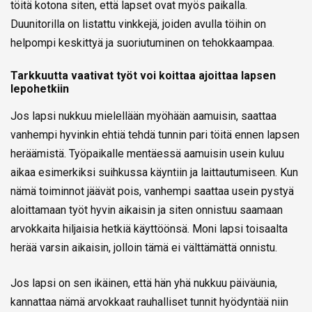
töitä kotona siten, että lapset ovat myös paikalla.
Duunitorilla on listattu vinkkejä, joiden avulla töihin on
helpompi keskittyä ja suoriutuminen on tehokkaampaa.
Tarkkuutta vaativat työt voi koittaa ajoittaa lapsen
lepohetkiin
Jos lapsi nukkuu mielellään myöhään aamuisin, saattaa
vanhempi hyvinkin ehtiä tehdä tunnin pari töitä ennen lapsen
heräämistä. Työpaikalle mentäessä aamuisin usein kuluu
aikaa esimerkiksi suihkussa käyntiin ja laittautumiseen. Kun
nämä toiminnot jäävät pois, vanhempi saattaa usein pystyä
aloittamaan työt hyvin aikaisin ja siten onnistuu saamaan
arvokkaita hiljaisia hetkiä käyttöönsä. Moni lapsi toisaalta
herää varsin aikaisin, jolloin tämä ei välttämättä onnistu.
Jos lapsi on sen ikäinen, että hän yhä nukkuu päiväunia,
kannattaa nämä arvokkaat rauhalliset tunnit hyödyntää niin