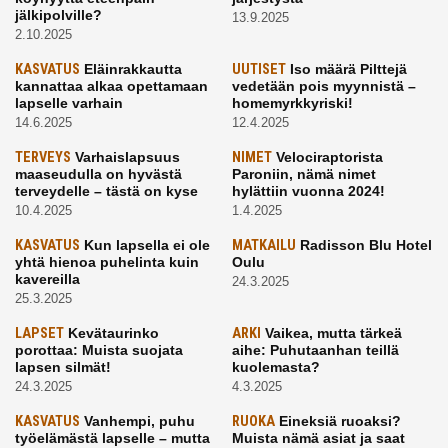
jälkipolville?
13.9.2025
2.10.2025
KASVATUS
Eläinrakkautta
UUTISET
Iso määrä Pilttejä
kannattaa alkaa opettamaan
vedetään pois myynnistä –
lapselle varhain
homemyrkkyriski!
14.6.2025
12.4.2025
TERVEYS
Varhaislapsuus
NIMET
Velociraptorista
maaseudulla on hyvästä
Paroniin, nämä nimet
terveydelle – tästä on kyse
hylättiin vuonna 2024!
10.4.2025
1.4.2025
KASVATUS
Kun lapsella ei ole
MATKAILU
Radisson Blu Hotel
yhtä hienoa puhelinta kuin
Oulu
kavereilla
24.3.2025
25.3.2025
LAPSET
Kevätaurinko
ARKI
Vaikea, mutta tärkeä
porottaa: Muista suojata
aihe: Puhutaanhan teillä
lapsen silmät!
kuolemasta?
24.3.2025
4.3.2025
KASVATUS
Vanhempi, puhu
RUOKA
Eineksiä ruoaksi?
työelämästä lapselle – mutta
Muista nämä asiat ja saat