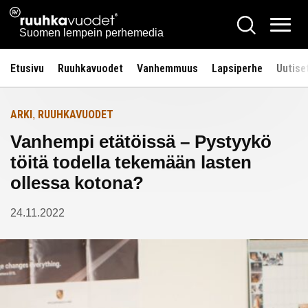
Siirry
Ruuhkavuodet.fi
Hae
Etusivulle
sisältöön
Vali
Suomen lempein perhemedia
Etusivu
Ruuhkavuodet
Vanhemmuus
Lapsiperhe
Uutise
ARKI
RUUHKAVUODET
,
Vanhempi etätöissä – Pystyykö
töitä todella tekemään lasten
ollessa kotona?
24.11.2022