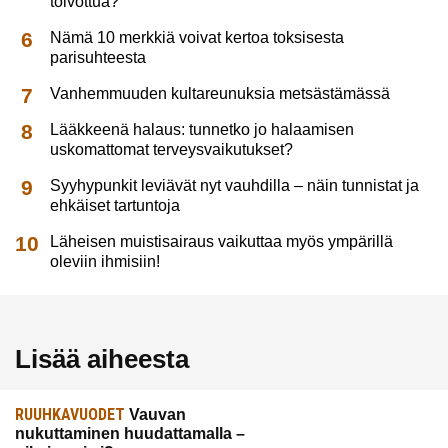
toivottua?
Nämä 10 merkkiä voivat kertoa toksisesta
parisuhteesta
Vanhemmuuden kultareunuksia metsästämässä
Lääkkeenä halaus: tunnetko jo halaamisen
uskomattomat terveysvaikutukset?
Syyhypunkit leviävät nyt vauhdilla – näin tunnistat ja
ehkäiset tartuntoja
Läheisen muistisairaus vaikuttaa myös ympärillä
oleviin ihmisiin!
Lisää aiheesta
RUUHKAVUODET
Vauvan
nukuttaminen huudattamalla –