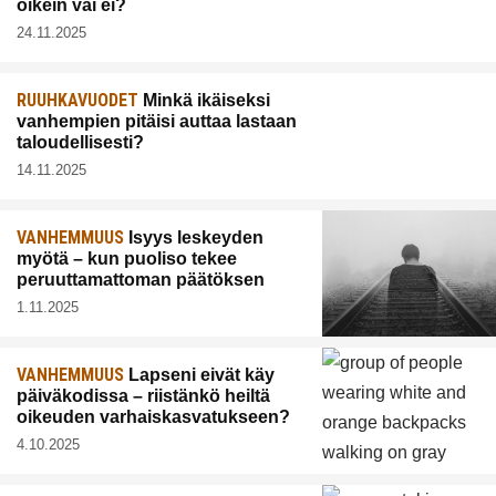
oikein vai ei?
24.11.2025
RUUHKAVUODET
Minkä ikäiseksi
vanhempien pitäisi auttaa lastaan
taloudellisesti?
14.11.2025
VANHEMMUUS
Isyys leskeyden
myötä – kun puoliso tekee
peruuttamattoman päätöksen
1.11.2025
VANHEMMUUS
Lapseni eivät käy
päiväkodissa – riistänkö heiltä
oikeuden varhaiskasvatukseen?
4.10.2025