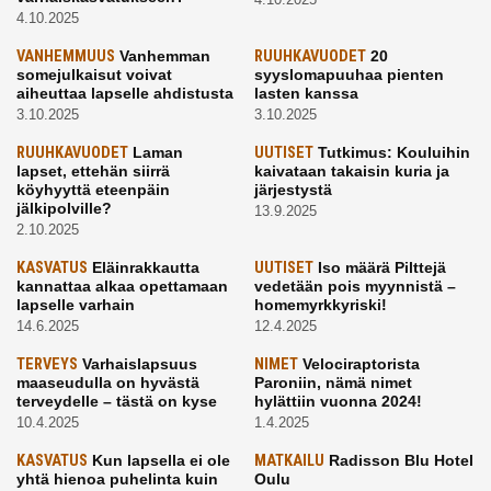
4.10.2025
VANHEMMUUS
Vanhemman
RUUHKAVUODET
20
somejulkaisut voivat
syyslomapuuhaa pienten
aiheuttaa lapselle ahdistusta
lasten kanssa
3.10.2025
3.10.2025
RUUHKAVUODET
Laman
UUTISET
Tutkimus: Kouluihin
lapset, ettehän siirrä
kaivataan takaisin kuria ja
köyhyyttä eteenpäin
järjestystä
jälkipolville?
13.9.2025
2.10.2025
KASVATUS
Eläinrakkautta
UUTISET
Iso määrä Pilttejä
kannattaa alkaa opettamaan
vedetään pois myynnistä –
lapselle varhain
homemyrkkyriski!
14.6.2025
12.4.2025
TERVEYS
Varhaislapsuus
NIMET
Velociraptorista
maaseudulla on hyvästä
Paroniin, nämä nimet
terveydelle – tästä on kyse
hylättiin vuonna 2024!
10.4.2025
1.4.2025
KASVATUS
Kun lapsella ei ole
MATKAILU
Radisson Blu Hotel
yhtä hienoa puhelinta kuin
Oulu