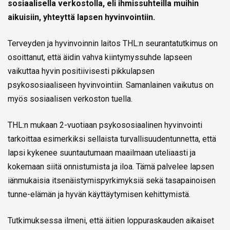
sosiaalisella verkostolla, eli ihmissuhteilla muihin
aikuisiin, yhteyttä lapsen hyvinvointiin.
Terveyden ja hyvinvoinnin laitos THL:n seurantatutkimus on
osoittanut, että äidin vahva kiintymyssuhde lapseen
vaikuttaa hyvin positiivisesti pikkulapsen
psykososiaaliseen hyvinvointiin. Samanlainen vaikutus on
myös sosiaalisen verkoston tuella.
THL:n mukaan 2-vuotiaan psykososiaalinen hyvinvointi
tarkoittaa esimerkiksi sellaista turvallisuudentunnetta, että
lapsi kykenee suuntautumaan maailmaan uteliaasti ja
kokemaan siitä onnistumista ja iloa. Tämä palvelee lapsen
iänmukaisia itsenäistymispyrkimyksiä sekä tasapainoisen
tunne-elämän ja hyvän käyttäytymisen kehittymistä.
Tutkimuksessa ilmeni, että äitien loppuraskauden aikaiset