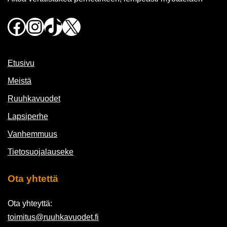
Facebook
Instagram
TikTok
X
Etusivu
Meistä
Ruuhkavuodet
Lapsiperhe
Vanhemmuus
Tietosuojalauseke
Ota yhtettä
Ota yhteyttä:
toimitus@ruuhkavuodet.fi