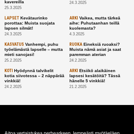
kavereilla
24.3.2025
25.3.2025
LAPSET
Kevätaurinko
ARKI
Vaikea, mutta tärkeä
porottaa: Muista suojata
aihe: Puhutaanhan teillä
lapsen silmät!
kuolemasta?
24.3.2025
4.3.2025
KASVATUS
Vanhempi, puhu
RUOKA
Eineksiä ruoaksi?
työelämästä lapselle – mutta
Muista nämä asiat ja saat
mieti sanojasi!
paremman aterian
25.2.2025
24.2.2025
KOTI
Hyödynnä talvikelit
ARKI
Etsiikö alaikäinen
kotia siivotessa – 2 näppärää
lapsesi kesätöitä? Tässä
vinkkiä!
hänelle 5 vinkkiä!
24.2.2025
21.2.2025
Aitoa vertaistukea perhearkeen, lempeästi myötäeläen