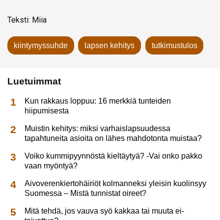
Teksti: Miia
kiintymyssuhde
lapsen kehitys
tutkimustulos
Luetuimmat
Kun rakkaus loppuu: 16 merkkiä tunteiden
hiipumisesta
Muistin kehitys: miksi varhaislapsuudessa
tapahtuneita asioita on lähes mahdotonta muistaa?
Voiko kummipyynnöstä kieltäytyä? -Vai onko pakko
vaan myöntyä?
Aivoverenkiertohäiriöt kolmanneksi yleisin kuolinsyy
Suomessa – Mistä tunnistat oireet?
Mitä tehdä, jos vauva syö kakkaa tai muuta ei-