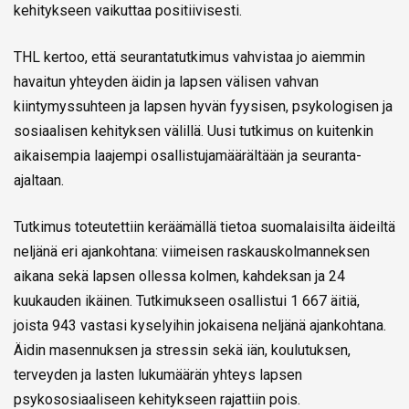
kehitykseen vaikuttaa positiivisesti.
THL kertoo, että seurantatutkimus vahvistaa jo aiemmin
havaitun yhteyden äidin ja lapsen välisen vahvan
kiintymyssuhteen ja lapsen hyvän fyysisen, psykologisen ja
sosiaalisen kehityksen välillä. Uusi tutkimus on kuitenkin
aikaisempia laajempi osallistujamäärältään ja seuranta-
ajaltaan.
Tutkimus toteutettiin keräämällä tietoa suomalaisilta äideiltä
neljänä eri ajankohtana: viimeisen raskauskolmanneksen
aikana sekä lapsen ollessa kolmen, kahdeksan ja 24
kuukauden ikäinen. Tutkimukseen osallistui 1 667 äitiä,
joista 943 vastasi kyselyihin jokaisena neljänä ajankohtana.
Äidin masennuksen ja stressin sekä iän, koulutuksen,
terveyden ja lasten lukumäärän yhteys lapsen
psykososiaaliseen kehitykseen rajattiin pois.