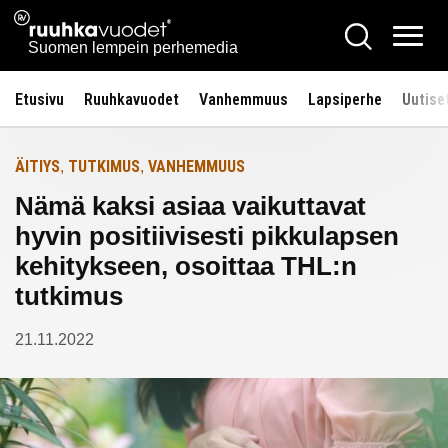
Siirry
Ruuhkavuodet.fi
Hae
Etusivulle
sisältöön
Vali
Suomen lempein perhemedia
Etusivu
Ruuhkavuodet
Vanhemmuus
Lapsiperhe
Uutise
ÄITIYS
TUTKIMUS
VANHEMMUUS
,
,
Nämä kaksi asiaa vaikuttavat
hyvin positiivisesti pikkulapsen
kehitykseen, osoittaa THL:n
tutkimus
21.11.2022