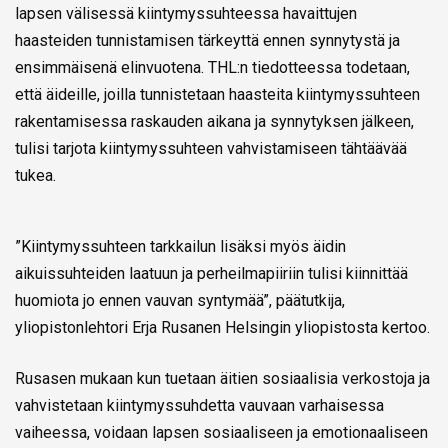
lapsen välisessä kiintymyssuhteessa havaittujen
haasteiden tunnistamisen tärkeyttä ennen synnytystä ja
ensimmäisenä elinvuotena. THL:n tiedotteessa todetaan,
että äideille, joilla tunnistetaan haasteita kiintymyssuhteen
rakentamisessa raskauden aikana ja synnytyksen jälkeen,
tulisi tarjota kiintymyssuhteen vahvistamiseen tähtäävää
tukea.
”Kiintymyssuhteen tarkkailun lisäksi myös äidin
aikuissuhteiden laatuun ja perheilmapiiriin tulisi kiinnittää
huomiota jo ennen vauvan syntymää”, päätutkija,
yliopistonlehtori Erja Rusanen Helsingin yliopistosta kertoo.
Rusasen mukaan kun tuetaan äitien sosiaalisia verkostoja ja
vahvistetaan kiintymyssuhdetta vauvaan varhaisessa
vaiheessa, voidaan lapsen sosiaaliseen ja emotionaaliseen