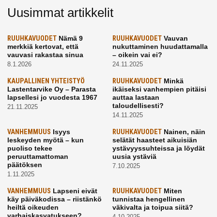
Uusimmat artikkelit
RUUHKAVUODET
Nämä 9
RUUHKAVUODET
Vauvan
merkkiä kertovat, että
nukuttaminen huudattamalla
vauvasi rakastaa sinua
– oikein vai ei?
8.1.2026
24.11.2025
KAUPALLINEN YHTEISTYÖ
RUUHKAVUODET
Minkä
Lastentarvike Oy – Parasta
ikäiseksi vanhempien pitäisi
lapsellesi jo vuodesta 1967
auttaa lastaan
taloudellisesti?
21.11.2025
14.11.2025
VANHEMMUUS
Isyys
RUUHKAVUODET
Nainen, näin
leskeyden myötä – kun
selätät haasteet aikuisiän
puoliso tekee
ystävyyssuhteissa ja löydät
peruuttamattoman
uusia ystäviä
päätöksen
7.10.2025
1.11.2025
VANHEMMUUS
Lapseni eivät
RUUHKAVUODET
Miten
käy päiväkodissa – riistänkö
tunnistaa hengellinen
heiltä oikeuden
väkivalta ja toipua siitä?
varhaiskasvatukseen?
4.10.2025