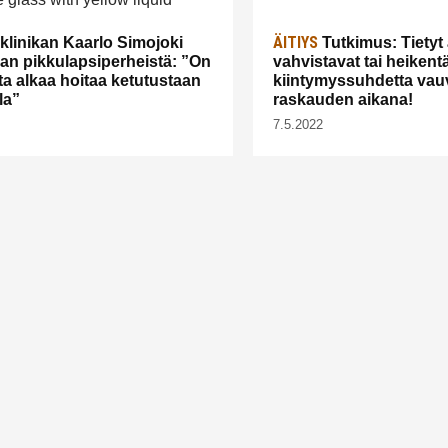
ÄITIYS
klinikan Kaarlo Simojoki
Tutkimus: Tietyt 
an pikkulapsiperheistä: ”On
vahvistavat tai heikent
sta alkaa hoitaa ketutustaan
kiintymyssuhdetta vau
la”
raskauden aikana!
7.5.2022