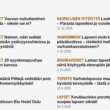
ET
KAUPALLINEN YHTEISTYÖ
Vauvan nukuttaminen
Laste
a – oikein vai ei?
– Parasta lapsellesi jo vuod
21.11.2025
ET
VANHEMMUUS
Nainen, näin selätät
Lapseni eivät 
uisiän ystävyyssuhteissa ja
päiväkodissa – riistänkö hei
 ystäviä
varhaiskasvatukseen?
4.10.2025
ET
RUUHKAVUODET
20 syyslomapuuhaa
Laman lapset,
en kanssa
siirrä köyhyyttä eteenpäin jäl
2.10.2025
TERVEYS
määrä Pilttejä vedetään pois
Varhaislapsuus maa
 homemyrkkyriski!
hyvästä terveydelle – tästä 
10.4.2025
LAPSET
Kevätaurinko porotta
disson Blu Hotel Oulu
suojata lapsen silmät!
24.3.2025