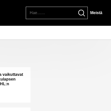
Hae
Meistä
 vaikuttavat
kkulapsen
THL:n