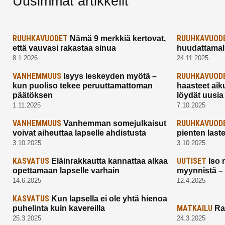
Uusimmat artikkelit
RUUHKAVUODET
RUUHKAVUOD
Nämä 9 merkkiä kertovat,
että vauvasi rakastaa sinua
huudattamall
8.1.2026
24.11.2025
VANHEMMUUS
RUUHKAVUOD
Isyys leskeyden myötä –
kun puoliso tekee peruuttamattoman
haasteet aik
päätöksen
löydät uusia
1.11.2025
7.10.2025
VANHEMMUUS
RUUHKAVUOD
Vanhemman somejulkaisut
voivat aiheuttaa lapselle ahdistusta
pienten last
3.10.2025
3.10.2025
KASVATUS
UUTISET
Eläinrakkautta kannattaa alkaa
Iso 
opettamaan lapselle varhain
myynnistä –
14.6.2025
12.4.2025
KASVATUS
Kun lapsella ei ole yhtä hienoa
MATKAILU
puhelinta kuin kavereilla
Ra
25.3.2025
24.3.2025