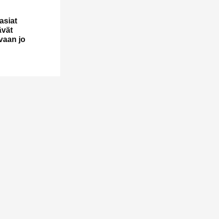
asiat
ävät
vaan jo