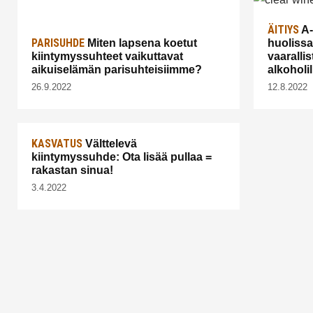
ÄITIYS
A-
PARISUHDE
Miten lapsena koetut
huolissa
kiintymyssuhteet vaikuttavat
vaaralli
aikuiselämän parisuhteisiimme?
alkoholil
26.9.2022
12.8.2022
KASVATUS
Välttelevä
kiintymyssuhde: Ota lisää pullaa =
rakastan sinua!
3.4.2022