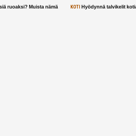
KOTI
siä ruoaksi? Muista nämä
Hyödynnä talvikelit koti
t paremman aterian
– 2 näppärää vinkkiä!
24.2.2025
Etusivu
Meistä
Ruuhkavuodet
Lapsiperhe
Vanhemmuus
Tietosuojalauseke
© 2026 Ruuhkavuodet.fi. Kaikki oikeudet pidätetään.