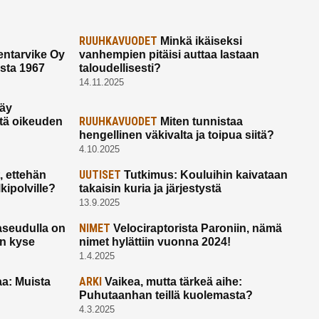
RUUHKAVUODET
Minkä ikäiseksi
ntarvike Oy
vanhempien pitäisi auttaa lastaan
esta 1967
taloudellisesti?
14.11.2025
käy
RUUHKAVUODET
ltä oikeuden
Miten tunnistaa
hengellinen väkivalta ja toipua siitä?
4.10.2025
UUTISET
 ettehän
Tutkimus: Kouluihin kaivataan
kipolville?
takaisin kuria ja järjestystä
13.9.2025
NIMET
seudulla on
Velociraptorista Paroniin, nämä
on kyse
nimet hylättiin vuonna 2024!
1.4.2025
ARKI
a: Muista
Vaikea, mutta tärkeä aihe:
Puhutaanhan teillä kuolemasta?
4.3.2025