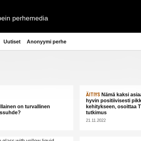
ein perhemedia
Uutiset
Anonyymi perhe
ÄITIYS
Nämä kaksi asiaa
hyvin positiivisesti pi
llainen on turvallinen
kehitykseen, osoittaa 
yssuhde?
tutkimus
21.11.2022