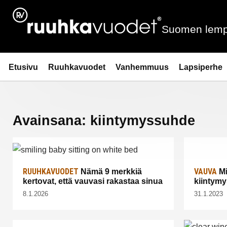
Siirry
sisältöön
Suomen lemp
Ruuhkavuodet.fi
Etusivu
Ruuhkavuodet
Vanhemmuus
Lapsiperhe
Avainsana:
kiintymyssuhde
RUUHKAVUODET
VAUVA
Nämä 9 merkkiä
Mi
kertovat, että vauvasi rakastaa sinua
kiintym
8.1.2026
31.1.2023