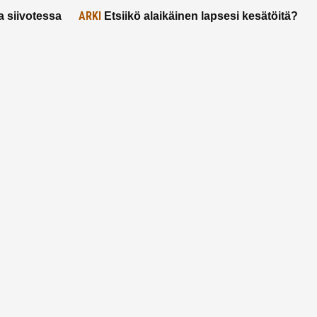
ARKI
a siivotessa
Etsiikö alaikäinen lapsesi kesätöitä?
Tässä hänelle 5 vinkkiä!
21.2.2025
Ota yhtettä
Ota yhteyttä:
toimitus@ruuhkavuodet.fi
Yhteistyöt:
myynti@ruuhkavuodet.fi