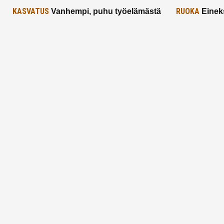
KASVATUS
RUOKA
Vanhempi, puhu työelämästä
Einek
lapselle – mutta mieti sanojasi!
asiat ja saa
25.2.2025
24.2.2025
Aitoa vertaistukea perhearkeen, lempeästi
myötäeläen
Facebook
Instagram
TikTok
X