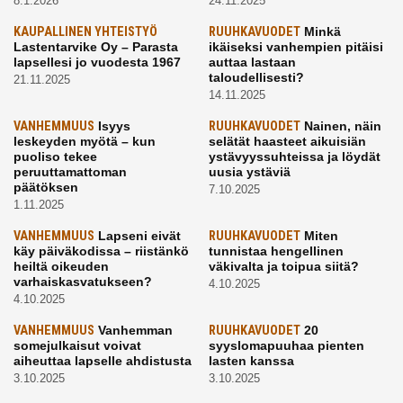
8.1.2026
24.11.2025
KAUPALLINEN YHTEISTYÖ
RUUHKAVUODET
Minkä
Lastentarvike Oy – Parasta
ikäiseksi vanhempien pitäisi
lapsellesi jo vuodesta 1967
auttaa lastaan
taloudellisesti?
21.11.2025
14.11.2025
VANHEMMUUS
Isyys
RUUHKAVUODET
Nainen, näin
leskeyden myötä – kun
selätät haasteet aikuisiän
puoliso tekee
ystävyyssuhteissa ja löydät
peruuttamattoman
uusia ystäviä
päätöksen
7.10.2025
1.11.2025
VANHEMMUUS
Lapseni eivät
RUUHKAVUODET
Miten
käy päiväkodissa – riistänkö
tunnistaa hengellinen
heiltä oikeuden
väkivalta ja toipua siitä?
varhaiskasvatukseen?
4.10.2025
4.10.2025
VANHEMMUUS
Vanhemman
RUUHKAVUODET
20
somejulkaisut voivat
syyslomapuuhaa pienten
aiheuttaa lapselle ahdistusta
lasten kanssa
3.10.2025
3.10.2025