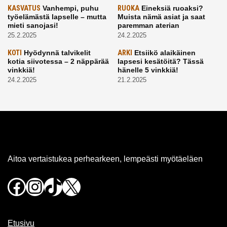
KASVATUS
Vanhempi, puhu
RUOKA
Eineksiä ruoaksi?
työelämästä lapselle – mutta
Muista nämä asiat ja saat
mieti sanojasi!
paremman aterian
25.2.2025
24.2.2025
KOTI
Hyödynnä talvikelit
ARKI
Etsiikö alaikäinen
kotia siivotessa – 2 näppärää
lapsesi kesätöitä? Tässä
vinkkiä!
hänelle 5 vinkkiä!
24.2.2025
21.2.2025
Aitoa vertaistukea perhearkeen, lempeästi myötäeläen
Facebook
Instagram
TikTok
X
Etusivu