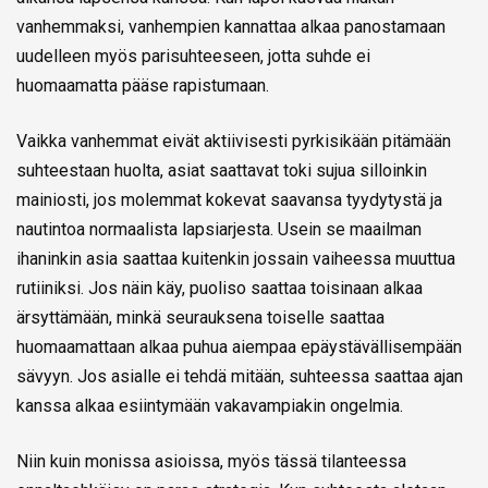
vanhemmaksi, vanhempien kannattaa alkaa panostamaan
uudelleen myös parisuhteeseen, jotta suhde ei
huomaamatta pääse rapistumaan.
Vaikka vanhemmat eivät aktiivisesti pyrkisikään pitämään
suhteestaan huolta, asiat saattavat toki sujua silloinkin
mainiosti, jos molemmat kokevat saavansa tyydytystä ja
nautintoa normaalista lapsiarjesta. Usein se maailman
ihaninkin asia saattaa kuitenkin jossain vaiheessa muuttua
rutiiniksi. Jos näin käy, puoliso saattaa toisinaan alkaa
ärsyttämään, minkä seurauksena toiselle saattaa
huomaamattaan alkaa puhua aiempaa epäystävällisempään
sävyyn. Jos asialle ei tehdä mitään, suhteessa saattaa ajan
kanssa alkaa esiintymään vakavampiakin ongelmia.
Niin kuin monissa asioissa, myös tässä tilanteessa