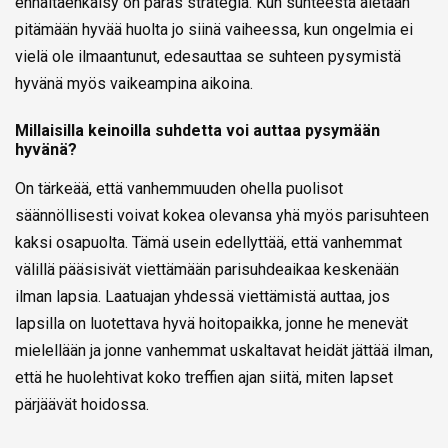
ennaltaehkäisy on paras strategia. Kun suhteesta aletaan
pitämään hyvää huolta jo siinä vaiheessa, kun ongelmia ei
vielä ole ilmaantunut, edesauttaa se suhteen pysymistä
hyvänä myös vaikeampina aikoina.
Millaisilla keinoilla suhdetta voi auttaa pysymään
hyvänä?
On tärkeää, että vanhemmuuden ohella puolisot
säännöllisesti voivat kokea olevansa yhä myös parisuhteen
kaksi osapuolta. Tämä usein edellyttää, että vanhemmat
välillä pääsisivät viettämään parisuhdeaikaa keskenään
ilman lapsia. Laatuajan yhdessä viettämistä auttaa, jos
lapsilla on luotettava hyvä hoitopaikka, jonne he menevät
mielellään ja jonne vanhemmat uskaltavat heidät jättää ilman,
että he huolehtivat koko treffien ajan siitä, miten lapset
pärjäävät hoidossa.