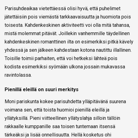
Parisuhdeaikaa vietettäessä olisi hyvä, että puhelimet
jätettäisiin pois viemästä tarkkaavaisuutta ja huomiota pois
toisesta. Kahdenkeskinen aktiviteetti voi olla mitä tahansa,
mistä molemmat pitävät. Joillekin vanhemmille täydellinen
kahdenkeskinen romanttinen ilta on esimerkiksi pitkä kävely
yhdessä ja sen jälkeen kahdestaan kotona nautittu illallinen.
Toisille toimii parhaiten, että voi hetkeksi lähteä pois
kodista esimerkiksi syömään ulkona jossain mukavassa
ravintolassa.
Pienillä eleillä on suuri merkitys
Moni pariskunta kokee parisuhdetta ylläpitävänä suurena
voimana sen, että toista huomioi pienillä eleillä ja
yllätyksillä. Pieni viitteellinen yllätyslahja silloin tällöin
rakkaalle kumppanille saa toisen tuntemaan itsensä
tärkeäksi ja lisää onnellisuutta. Hellä kosketus ohi