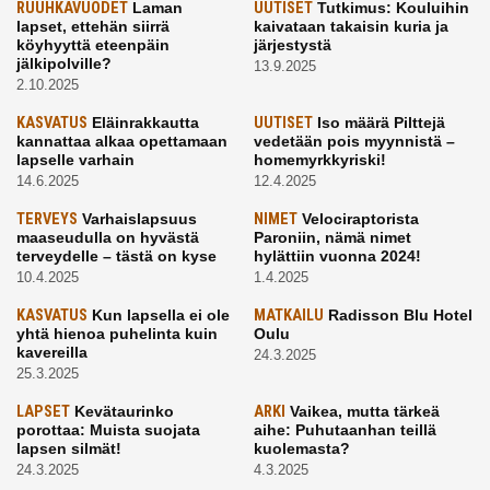
RUUHKAVUODET
Laman
UUTISET
Tutkimus: Kouluihin
lapset, ettehän siirrä
kaivataan takaisin kuria ja
köyhyyttä eteenpäin
järjestystä
jälkipolville?
13.9.2025
2.10.2025
KASVATUS
Eläinrakkautta
UUTISET
Iso määrä Pilttejä
kannattaa alkaa opettamaan
vedetään pois myynnistä –
lapselle varhain
homemyrkkyriski!
14.6.2025
12.4.2025
TERVEYS
Varhaislapsuus
NIMET
Velociraptorista
maaseudulla on hyvästä
Paroniin, nämä nimet
terveydelle – tästä on kyse
hylättiin vuonna 2024!
10.4.2025
1.4.2025
KASVATUS
Kun lapsella ei ole
MATKAILU
Radisson Blu Hotel
yhtä hienoa puhelinta kuin
Oulu
kavereilla
24.3.2025
25.3.2025
LAPSET
Kevätaurinko
ARKI
Vaikea, mutta tärkeä
porottaa: Muista suojata
aihe: Puhutaanhan teillä
lapsen silmät!
kuolemasta?
24.3.2025
4.3.2025