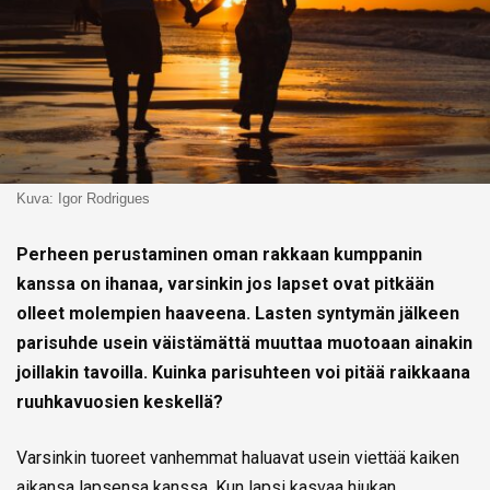
Kuva: Igor Rodrigues
Perheen perustaminen oman rakkaan kumppanin
kanssa on ihanaa, varsinkin jos lapset ovat pitkään
olleet molempien haaveena. Lasten syntymän jälkeen
parisuhde usein väistämättä muuttaa muotoaan ainakin
joillakin tavoilla. Kuinka parisuhteen voi pitää raikkaana
ruuhkavuosien keskellä?
Varsinkin tuoreet vanhemmat haluavat usein viettää kaiken
aikansa lapsensa kanssa. Kun lapsi kasvaa hiukan