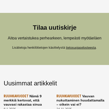
Tilaa uutiskirje
Aitoa vertaistukea perhearkeen, lempeästi myötäeläen
Lisätietoja henkilötietojen käsittelystä
tietosuojaselosteesta
.
Uusimmat artikkelit
RUUHKAVUODET
Nämä 9
RUUHKAVUODET
Vauvan
merkkiä kertovat, että
nukuttaminen huudattamalla
vauvasi rakastaa sinua
– oikein vai ei?