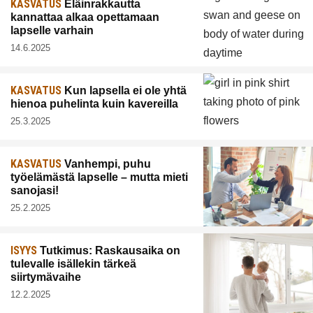
KASVATUS
Eläinrakkautta
kannattaa alkaa opettamaan
lapselle varhain
14.6.2025
KASVATUS
Kun lapsella ei ole yhtä
hienoa puhelinta kuin kavereilla
25.3.2025
KASVATUS
Vanhempi, puhu
työelämästä lapselle – mutta mieti
sanojasi!
25.2.2025
ISYYS
Tutkimus: Raskausaika on
tulevalle isällekin tärkeä
siirtymävaihe
12.2.2025