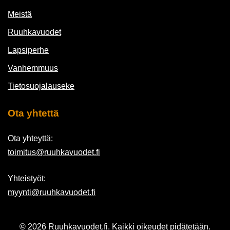
Meistä
Ruuhkavuodet
Lapsiperhe
Vanhemmuus
Tietosuojalauseke
Ota yhtettä
Ota yhteyttä:
toimitus@ruuhkavuodet.fi
Yhteistyöt:
myynti@ruuhkavuodet.fi
© 2026 Ruuhkavuodet.fi. Kaikki oikeudet pidätetään.