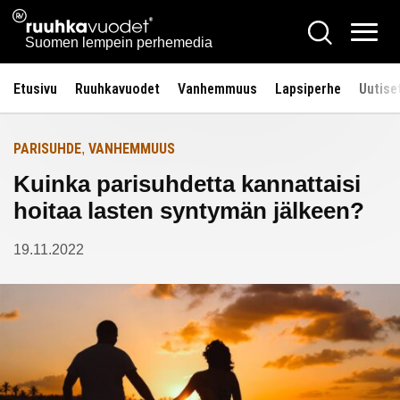
Siirry
Ruuhkavuodet.fi
Hae
Etusivulle
sisältöön
Vali
Suomen lempein perhemedia
Etusivu
Ruuhkavuodet
Vanhemmuus
Lapsiperhe
Uutise
PARISUHDE
VANHEMMUUS
,
Kuinka parisuhdetta kannattaisi
hoitaa lasten syntymän jälkeen?
19.11.2022