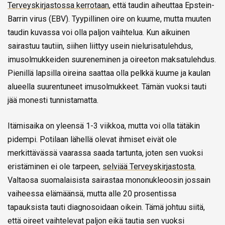
Terveyskirjastossa kerrotaan
, että taudin aiheuttaa Epstein-
Barrin virus (EBV). Tyypillinen oire on kuume, mutta muuten
taudin kuvassa voi olla paljon vaihtelua. Kun aikuinen
sairastuu tautiin, siihen liittyy usein nielurisatulehdus,
imusolmukkeiden suureneminen ja oireeton maksatulehdus.
Pienillä lapsilla oireina saattaa olla pelkkä kuume ja kaulan
alueella suurentuneet imusolmukkeet. Tämän vuoksi tauti
jää monesti tunnistamatta.
Itämisaika on yleensä 1-3 viikkoa, mutta voi olla tätäkin
pidempi. Potilaan lähellä olevat ihmiset eivät ole
merkittävässä vaarassa saada tartunta, joten sen vuoksi
eristäminen ei ole tarpeen,
selviää Terveyskirjastosta.
Valtaosa suomalaisista sairastaa mononukleoosin jossain
vaiheessa elämäänsä, mutta alle 20 prosentissa
tapauksista tauti diagnosoidaan oikein. Tämä johtuu siitä,
että oireet vaihtelevat paljon eikä tautia sen vuoksi