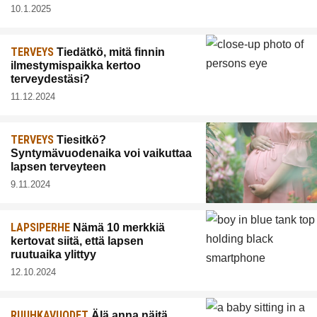
10.1.2025
TERVEYS
Tiedätkö, mitä finnin
ilmestymispaikka kertoo
terveydestäsi?
11.12.2024
TERVEYS
Tiesitkö?
Syntymävuodenaika voi vaikuttaa
lapsen terveyteen
9.11.2024
LAPSIPERHE
Nämä 10 merkkiä
kertovat siitä, että lapsen
ruutuaika ylittyy
12.10.2024
RUUHKAVUODET
Älä anna näitä