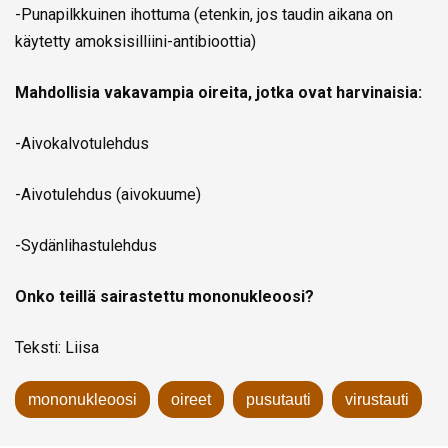
-Punapilkkuinen ihottuma (etenkin, jos taudin aikana on
käytetty amoksisilliini-antibioottia)
Mahdollisia vakavampia oireita, jotka ovat harvinaisia:
-Aivokalvotulehdus
-Aivotulehdus (aivokuume)
-Sydänlihastulehdus
Onko teillä sairastettu mononukleoosi?
Teksti: Liisa
mononukleoosi
oireet
pusutauti
virustauti