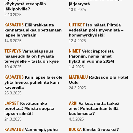
köyhyyttä eteenpäin
järjestystä
jälkipolville?
13.9.2025
2.10.2025
KASVATUS
Eläinrakkautta
UUTISET
Iso määrä Pilttejä
kannattaa alkaa opettamaan
vedetään pois myynnistä –
lapselle varhain
homemyrkkyriski!
14.6.2025
12.4.2025
TERVEYS
Varhaislapsuus
NIMET
Velociraptorista
maaseudulla on hyvästä
Paroniin, nämä nimet
terveydelle – tästä on kyse
hylättiin vuonna 2024!
10.4.2025
1.4.2025
KASVATUS
Kun lapsella ei ole
MATKAILU
Radisson Blu Hotel
yhtä hienoa puhelinta kuin
Oulu
kavereilla
24.3.2025
25.3.2025
LAPSET
Kevätaurinko
ARKI
Vaikea, mutta tärkeä
porottaa: Muista suojata
aihe: Puhutaanhan teillä
lapsen silmät!
kuolemasta?
24.3.2025
4.3.2025
KASVATUS
Vanhempi, puhu
RUOKA
Eineksiä ruoaksi?