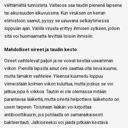
välttämättä tunnisteta. Valtaosa saa taudin pienenä lapsena
tai aikuisuuden alkuvuosina. Kun viruksen on kerran
elimistöön saanut, pysyy se uinuvana selkäytimessä
loppuiän ajan. Välillä virusta erittyy ihmisen sylkeen, jolloin
sitä voi huomaamatta levittää toisiin ihmisiin.
Mahdolliset oireet ja taudin kesto
Oireet vaihtelevat paljon ja ne voivat kestää useamman
viikon. Pienillä lapsilla ainut oire saattaa olla lievä kuume,
mutta tämäkin vaihtelee. Yleensä kuumeilu loppuu
viimeistään kolmen viikon kuluttua, mutta joskus se voi
jatkua jopa 6 viikkoa. Tautiin ei ole olemassa mitään
parantavaa lääkettä, mutta oireita helpottava lääkehoito on
usein tarpeen. Toisinaan lääkäri voi kirjoittaa
antibioottikuurin, jos potilaalla on samanaikaisesti
bakteeritauti. Jälkioireeksi voi jäädä pitkään kestävä