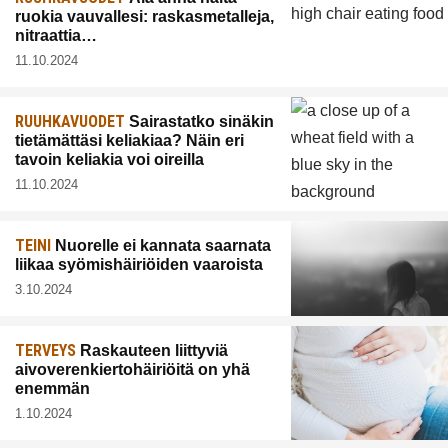
ruokia vauvallesi: raskasmetalleja,
nitraattia…
11.10.2024
RUUHKAVUODET
Sairastatko sinäkin
tietämättäsi keliakiaa? Näin eri
tavoin keliakia voi oireilla
11.10.2024
TEINI
Nuorelle ei kannata saarnata
liikaa syömishäiriöiden vaaroista
3.10.2024
TERVEYS
Raskauteen liittyviä
aivoverenkiertohäiriöitä on yhä
enemmän
1.10.2024