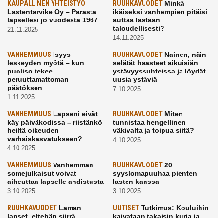
KAUPALLINEN YHTEISTYÖ
RUUHKAVUODET
Minkä
Lastentarvike Oy – Parasta
ikäiseksi vanhempien pitäisi
lapsellesi jo vuodesta 1967
auttaa lastaan
taloudellisesti?
21.11.2025
14.11.2025
VANHEMMUUS
Isyys
RUUHKAVUODET
Nainen, näin
leskeyden myötä – kun
selätät haasteet aikuisiän
puoliso tekee
ystävyyssuhteissa ja löydät
peruuttamattoman
uusia ystäviä
päätöksen
7.10.2025
1.11.2025
VANHEMMUUS
Lapseni eivät
RUUHKAVUODET
Miten
käy päiväkodissa – riistänkö
tunnistaa hengellinen
heiltä oikeuden
väkivalta ja toipua siitä?
varhaiskasvatukseen?
4.10.2025
4.10.2025
VANHEMMUUS
Vanhemman
RUUHKAVUODET
20
somejulkaisut voivat
syyslomapuuhaa pienten
aiheuttaa lapselle ahdistusta
lasten kanssa
3.10.2025
3.10.2025
RUUHKAVUODET
Laman
UUTISET
Tutkimus: Kouluihin
lapset, ettehän siirrä
kaivataan takaisin kuria ja