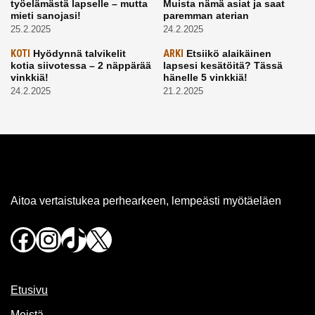
työelämästä lapselle – mutta
Muista nämä asiat ja saat
mieti sanojasi!
paremman aterian
25.2.2025
24.2.2025
KOTI
Hyödynnä talvikelit
ARKI
Etsiikö alaikäinen
kotia siivotessa – 2 näppärää
lapsesi kesätöitä? Tässä
vinkkiä!
hänelle 5 vinkkiä!
24.2.2025
21.2.2025
Aitoa vertaistukea perhearkeen, lempeästi myötäeläen
Facebook
Instagram
TikTok
X
Etusivu
Meistä