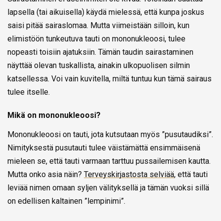
lapsella (tai aikuisella) käydä mielessä, että kunpa joskus
saisi pitää sairaslomaa. Mutta viimeistään silloin, kun
elimistöön tunkeutuva tauti on mononukleoosi, tulee
nopeasti toisiin ajatuksiin. Tämän taudin sairastaminen
näyttää olevan tuskallista, ainakin ulkopuolisen silmin
katsellessa. Voi vain kuvitella, miltä tuntuu kun tämä sairaus
tulee itselle.
Mikä on mononukleoosi?
Mononukleoosi on tauti, jota kutsutaan myös ”pusutaudiksi”.
Nimityksestä pusutauti tulee väistämättä ensimmäisenä
mieleen se, että tauti varmaan tarttuu pussailemisen kautta.
Mutta onko asia näin?
Terveyskirjastosta selviää
, että tauti
leviää nimen omaan syljen välityksellä ja tämän vuoksi sillä
on edellisen kaltainen ”lempinimi”.