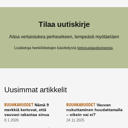
Tilaa uutiskirje
Aitoa vertaistukea perhearkeen, lempeästi myötäeläen
Lisätietoja henkilötietojen käsittelystä
tietosuojaselosteesta
.
Uusimmat artikkelit
RUUHKAVUODET
Nämä 9
RUUHKAVUODET
Vauvan
merkkiä kertovat, että
nukuttaminen huudattamalla
vauvasi rakastaa sinua
– oikein vai ei?
8.1.2026
24.11.2025