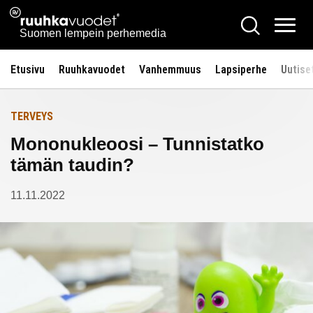
Siirry
Ruuhkavuodet.fi
Hae
Etusivulle
sisältöön
Vali
Suomen lempein perhemedia
Etusivu
Ruuhkavuodet
Vanhemmuus
Lapsiperhe
Uutise
TERVEYS
Mononukleoosi – Tunnistatko
tämän taudin?
11.11.2022