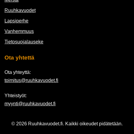
Ruuhkavuodet
Lapsiperhe
Vanhemmuus
Tietosuojalauseke
Ota yhtettä
Ota yhteyttä:
toimitus@ruuhkavuodet.fi
Yhteistyöt:
myynti@ruuhkavuodet.fi
© 2026 Ruuhkavuodet.fi. Kaikki oikeudet pidätetään.