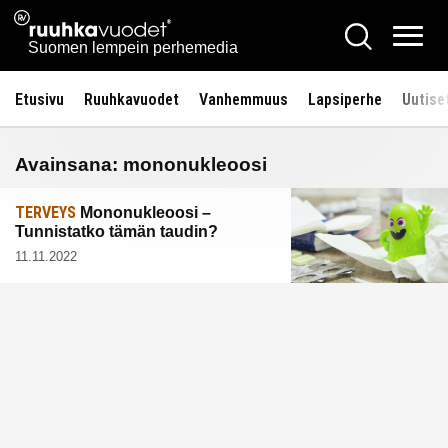
Siirry
Ruuhkavuodet.fi
Hae
sisältöön
Vali
Suomen lempein perhemedia
Etusivu
Ruuhkavuodet
Vanhemmuus
Lapsiperhe
Uutise
Avainsana:
mononukleoosi
TERVEYS
Mononukleoosi –
Tunnistatko tämän taudin?
11.11.2022