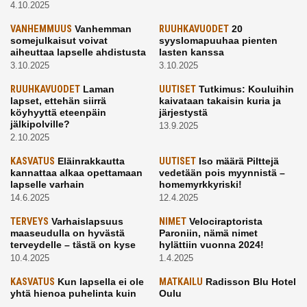
4.10.2025
VANHEMMUUS
Vanhemman
RUUHKAVUODET
20
somejulkaisut voivat
syyslomapuuhaa pienten
aiheuttaa lapselle ahdistusta
lasten kanssa
3.10.2025
3.10.2025
RUUHKAVUODET
Laman
UUTISET
Tutkimus: Kouluihin
lapset, ettehän siirrä
kaivataan takaisin kuria ja
köyhyyttä eteenpäin
järjestystä
jälkipolville?
13.9.2025
2.10.2025
KASVATUS
Eläinrakkautta
UUTISET
Iso määrä Pilttejä
kannattaa alkaa opettamaan
vedetään pois myynnistä –
lapselle varhain
homemyrkkyriski!
14.6.2025
12.4.2025
TERVEYS
Varhaislapsuus
NIMET
Velociraptorista
maaseudulla on hyvästä
Paroniin, nämä nimet
terveydelle – tästä on kyse
hylättiin vuonna 2024!
10.4.2025
1.4.2025
KASVATUS
Kun lapsella ei ole
MATKAILU
Radisson Blu Hotel
yhtä hienoa puhelinta kuin
Oulu
kavereilla
24.3.2025