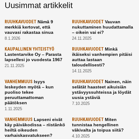
Uusimmat artikkelit
RUUHKAVUODET
Nämä 9
RUUHKAVUODET
Vauvan
merkkiä kertovat, että
nukuttaminen huudattamalla
vauvasi rakastaa sinua
– oikein vai ei?
8.1.2026
24.11.2025
KAUPALLINEN YHTEISTYÖ
RUUHKAVUODET
Minkä
Lastentarvike Oy – Parasta
ikäiseksi vanhempien pitäisi
lapsellesi jo vuodesta 1967
auttaa lastaan
taloudellisesti?
21.11.2025
14.11.2025
VANHEMMUUS
Isyys
RUUHKAVUODET
Nainen, näin
leskeyden myötä – kun
selätät haasteet aikuisiän
puoliso tekee
ystävyyssuhteissa ja löydät
peruuttamattoman
uusia ystäviä
päätöksen
7.10.2025
1.11.2025
VANHEMMUUS
Lapseni eivät
RUUHKAVUODET
Miten
käy päiväkodissa – riistänkö
tunnistaa hengellinen
heiltä oikeuden
väkivalta ja toipua siitä?
varhaiskasvatukseen?
4.10.2025