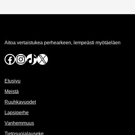
Aitoa vertaistukea perhearkeen, lempeästi myötäeläen
Facebook
Instagram
TikTok
X
Etusivu
Meistä
Ruuhkavuodet
Lapsiperhe
Vanhemmuus
Tietosuojalauseke