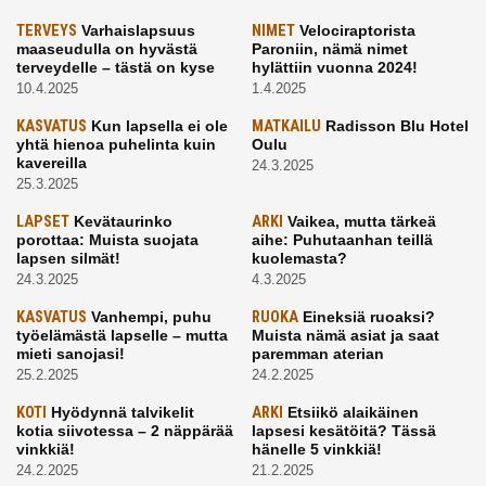
TERVEYS
Varhaislapsuus
NIMET
Velociraptorista
maaseudulla on hyvästä
Paroniin, nämä nimet
terveydelle – tästä on kyse
hylättiin vuonna 2024!
10.4.2025
1.4.2025
KASVATUS
Kun lapsella ei ole
MATKAILU
Radisson Blu Hotel
yhtä hienoa puhelinta kuin
Oulu
kavereilla
24.3.2025
25.3.2025
LAPSET
Kevätaurinko
ARKI
Vaikea, mutta tärkeä
porottaa: Muista suojata
aihe: Puhutaanhan teillä
lapsen silmät!
kuolemasta?
24.3.2025
4.3.2025
KASVATUS
Vanhempi, puhu
RUOKA
Eineksiä ruoaksi?
työelämästä lapselle – mutta
Muista nämä asiat ja saat
mieti sanojasi!
paremman aterian
25.2.2025
24.2.2025
KOTI
Hyödynnä talvikelit
ARKI
Etsiikö alaikäinen
kotia siivotessa – 2 näppärää
lapsesi kesätöitä? Tässä
vinkkiä!
hänelle 5 vinkkiä!
24.2.2025
21.2.2025