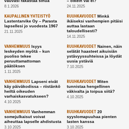
vauvasi rakastaa sinua
– oikein vai ei?
8.1.2026
24.11.2025
KAUPALLINEN YHTEISTYÖ
RUUHKAVUODET
Minkä
Lastentarvike Oy – Parasta
ikäiseksi vanhempien pitäisi
lapsellesi jo vuodesta 1967
auttaa lastaan
taloudellisesti?
21.11.2025
14.11.2025
VANHEMMUUS
Isyys
RUUHKAVUODET
Nainen, näin
leskeyden myötä – kun
selätät haasteet aikuisiän
puoliso tekee
ystävyyssuhteissa ja löydät
peruuttamattoman
uusia ystäviä
päätöksen
7.10.2025
1.11.2025
VANHEMMUUS
Lapseni eivät
RUUHKAVUODET
Miten
käy päiväkodissa – riistänkö
tunnistaa hengellinen
heiltä oikeuden
väkivalta ja toipua siitä?
varhaiskasvatukseen?
4.10.2025
4.10.2025
VANHEMMUUS
Vanhemman
RUUHKAVUODET
20
somejulkaisut voivat
syyslomapuuhaa pienten
aiheuttaa lapselle ahdistusta
lasten kanssa
3.10.2025
3.10.2025