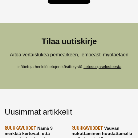
Tilaa uutiskirje
Aitoa vertaistukea perhearkeen, lempeästi myötäeläen
Lisätietoja henkilötietojen käsittelystä
tietosuojaselosteesta
.
Uusimmat artikkelit
RUUHKAVUODET
Nämä 9
RUUHKAVUODET
Vauvan
merkkiä kertovat, että
nukuttaminen huudattamalla