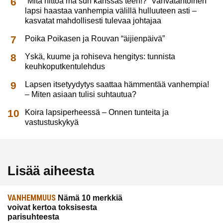
”Mitä hittoa mä sun kanssas teen!?” Vahvatahtoinen
lapsi haastaa vanhempia välillä hulluuteen asti –
kasvatat mahdollisesti tulevaa johtajaa
Poika Poikasen ja Rouvan “äijienpäivä”
Yskä, kuume ja rohiseva hengitys: tunnista
keuhkoputkentulehdus
Lapsen itsetyydytys saattaa hämmentää vanhempia!
– Miten asiaan tulisi suhtautua?
Koira lapsiperheessä – Onnen tunteita ja
vastustuskykyä
Lisää aiheesta
VANHEMMUUS
Nämä 10 merkkiä
voivat kertoa toksisesta
parisuhteesta