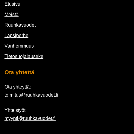
Etusivu
Meistä
Ruuhkavuodet
Lapsiperhe
Vanhemmuus
Tietosuojalauseke
Ota yhtettä
Ota yhteyttä:
toimitus@ruuhkavuodet.fi
Yhteistyöt:
myynti@ruuhkavuodet.fi