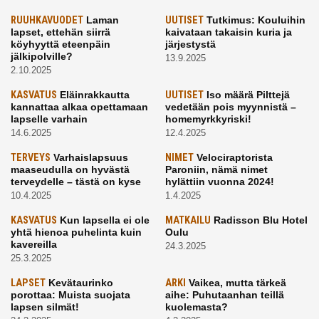
RUUHKAVUODET
Laman
UUTISET
Tutkimus: Kouluihin
lapset, ettehän siirrä
kaivataan takaisin kuria ja
köyhyyttä eteenpäin
järjestystä
jälkipolville?
13.9.2025
2.10.2025
KASVATUS
Eläinrakkautta
UUTISET
Iso määrä Pilttejä
kannattaa alkaa opettamaan
vedetään pois myynnistä –
lapselle varhain
homemyrkkyriski!
14.6.2025
12.4.2025
TERVEYS
Varhaislapsuus
NIMET
Velociraptorista
maaseudulla on hyvästä
Paroniin, nämä nimet
terveydelle – tästä on kyse
hylättiin vuonna 2024!
10.4.2025
1.4.2025
KASVATUS
Kun lapsella ei ole
MATKAILU
Radisson Blu Hotel
yhtä hienoa puhelinta kuin
Oulu
kavereilla
24.3.2025
25.3.2025
LAPSET
Kevätaurinko
ARKI
Vaikea, mutta tärkeä
porottaa: Muista suojata
aihe: Puhutaanhan teillä
lapsen silmät!
kuolemasta?