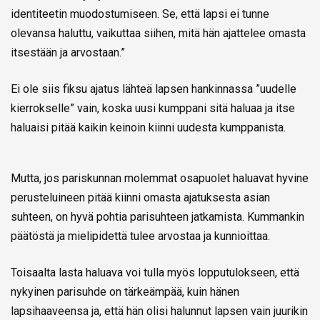
identiteetin muodostumiseen. Se, että lapsi ei tunne
olevansa haluttu, vaikuttaa siihen, mitä hän ajattelee omasta
itsestään ja arvostaan.”
Ei ole siis fiksu ajatus lähteä lapsen hankinnassa ”uudelle
kierrokselle” vain, koska uusi kumppani sitä haluaa ja itse
haluaisi pitää kaikin keinoin kiinni uudesta kumppanista.
Mutta, jos pariskunnan molemmat osapuolet haluavat hyvine
perusteluineen pitää kiinni omasta ajatuksesta asian
suhteen, on hyvä pohtia parisuhteen jatkamista. Kummankin
päätöstä ja mielipidettä tulee arvostaa ja kunnioittaa.
Toisaalta lasta haluava voi tulla myös lopputulokseen, että
nykyinen parisuhde on tärkeämpää, kuin hänen
lapsihaaveensa ja, että hän olisi halunnut lapsen vain juurikin