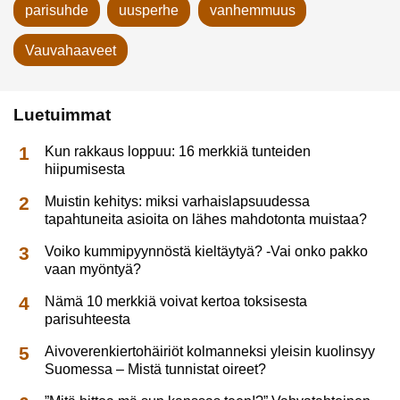
parisuhde
uusperhe
vanhemmuus
Vauvahaaveet
Luetuimmat
Kun rakkaus loppuu: 16 merkkiä tunteiden
hiipumisesta
Muistin kehitys: miksi varhaislapsuudessa
tapahtuneita asioita on lähes mahdotonta muistaa?
Voiko kummipyynnöstä kieltäytyä? -Vai onko pakko
vaan myöntyä?
Nämä 10 merkkiä voivat kertoa toksisesta
parisuhteesta
Aivoverenkiertohäiriöt kolmanneksi yleisin kuolinsyy
Suomessa – Mistä tunnistat oireet?