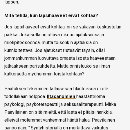
lapsen.
Mitä tehdä, kun lapsihaaveet eivät kohtaa?
Jos lapsihaaveet eivät kohtaa, on se vakavan keskustelun
paikka. Jokaisella on oltava oikeus ajatuksiinsa ja
mielipiteeseensä, mutta toisenkin ajatuksia on
kunnioitettava. Jos ajatukset risteävät täysin, olisi
jommankumman luovuttava omasta isosta haaveestaan
jatkaakseen parisuhdetta. Mutta onnistuuko se ilman
katkeruutta myöhemmin toista kohtaan?
Päätöksen tekeminen tällaisessa tilanteessa ei ole
todellakaan helppoa.
Iltasanomien
haastattelema
psykologi, psykoterapeutti ja seksuaaliterapeutti, Mirka
Paavilainen on sitä mieltä, että lasta ei pitäisi hankkia,
elleivät molemmat vanhemmat häntä halua.
Paavilainen
sanoo näin: ” Syntyhistorialla on merkittävä vaikutus