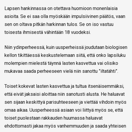
Lapsen hankinnassa on otettava huomioon monenlaisia
asioita. Se ei saa olla myöskään impulsiivinen päätös, vaan
sen on oltava pitkän harkinnan tulos. Se on iso vastuu
toisesta ihmisestä vähintään 18 vuodeksi.
Niin ydinperheessä, kuin uusperheissä joudutaan biologisen
kellon tikittäessä keskustelemaan siitä, että onko lapsiluku
molempien mielestä täynnä lasten kasvettua vai olisiko
mukavaa saada perheeseen vielä niin sanottu ”iltatähti”.
Toiset kokevat lasten kasvettua ja tultua itsenäisemmäksi,
että eivät jaksaisi aloittaa niin sanotusti alusta. He haluavat
sen sijaan keskittyä parisuhteeseen ja viettää vihdoin myös
omaa aikaa. Uusperheessä asiaan voi liittyä myös se, että
toiset puolestaan rakkauden huumassa haluavat
ehdottomasti jakaa myös vanhemmuuden ja saada yhteisen