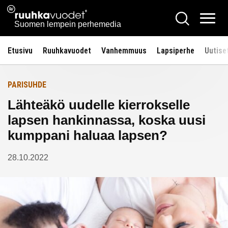
Siirry
Ruuhkavuodet.fi
Hae
Etusivulle
sisältöön
Vali
Suomen lempein perhemedia
Etusivu
Ruuhkavuodet
Vanhemmuus
Lapsiperhe
Uutise
PARISUHDE
Lähteäkö uudelle kierrokselle
lapsen hankinnassa, koska uusi
kumppani haluaa lapsen?
28.10.2022