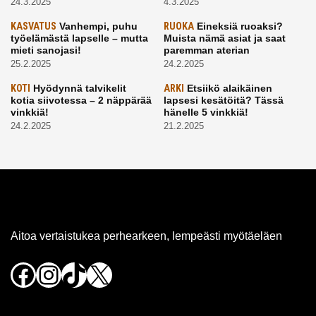
24.3.2025
4.3.2025
KASVATUS
Vanhempi, puhu
RUOKA
Eineksiä ruoaksi?
työelämästä lapselle – mutta
Muista nämä asiat ja saat
mieti sanojasi!
paremman aterian
25.2.2025
24.2.2025
KOTI
Hyödynnä talvikelit
ARKI
Etsiikö alaikäinen
kotia siivotessa – 2 näppärää
lapsesi kesätöitä? Tässä
vinkkiä!
hänelle 5 vinkkiä!
24.2.2025
21.2.2025
Aitoa vertaistukea perhearkeen, lempeästi myötäeläen
Facebook
Instagram
TikTok
X