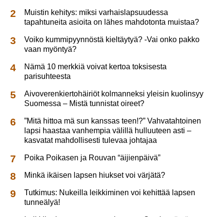
Muistin kehitys: miksi varhaislapsuudessa
tapahtuneita asioita on lähes mahdotonta muistaa?
Voiko kummipyynnöstä kieltäytyä? -Vai onko pakko
vaan myöntyä?
Nämä 10 merkkiä voivat kertoa toksisesta
parisuhteesta
Aivoverenkiertohäiriöt kolmanneksi yleisin kuolinsyy
Suomessa – Mistä tunnistat oireet?
”Mitä hittoa mä sun kanssas teen!?” Vahvatahtoinen
lapsi haastaa vanhempia välillä hulluuteen asti –
kasvatat mahdollisesti tulevaa johtajaa
Poika Poikasen ja Rouvan “äijienpäivä”
Minkä ikäisen lapsen hiukset voi värjätä?
Tutkimus: Nukeilla leikkiminen voi kehittää lapsen
tunneälyä!