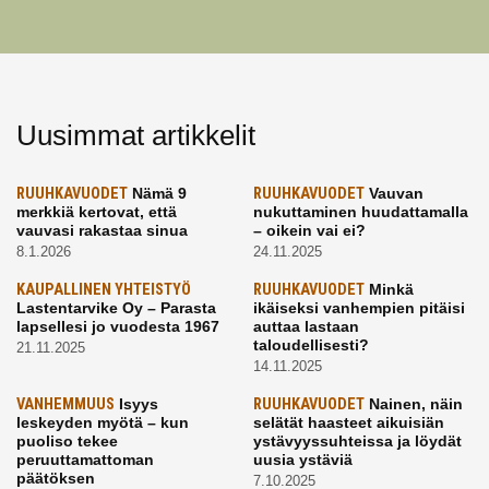
Uusimmat artikkelit
RUUHKAVUODET
Nämä 9
RUUHKAVUODET
Vauvan
merkkiä kertovat, että
nukuttaminen huudattamalla
vauvasi rakastaa sinua
– oikein vai ei?
8.1.2026
24.11.2025
KAUPALLINEN YHTEISTYÖ
RUUHKAVUODET
Minkä
Lastentarvike Oy – Parasta
ikäiseksi vanhempien pitäisi
lapsellesi jo vuodesta 1967
auttaa lastaan
taloudellisesti?
21.11.2025
14.11.2025
VANHEMMUUS
Isyys
RUUHKAVUODET
Nainen, näin
leskeyden myötä – kun
selätät haasteet aikuisiän
puoliso tekee
ystävyyssuhteissa ja löydät
peruuttamattoman
uusia ystäviä
päätöksen
7.10.2025