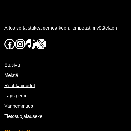
Aitoa vertaistukea perhearkeen, lempeästi myötäeläen
Facebook
Instagram
TikTok
X
Etusivu
Meistä
Ruuhkavuodet
Lapsiperhe
Vanhemmuus
Tietosuojalauseke