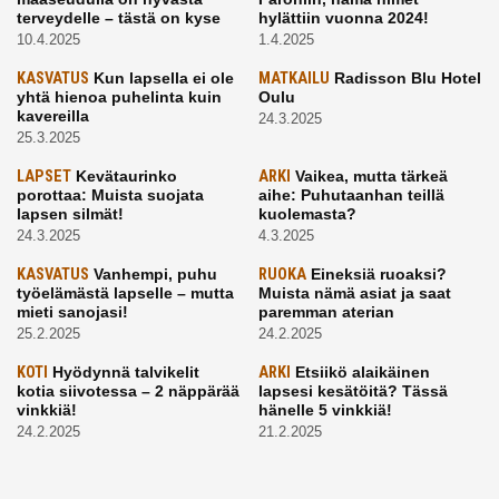
terveydelle – tästä on kyse
hylättiin vuonna 2024!
10.4.2025
1.4.2025
KASVATUS
Kun lapsella ei ole
MATKAILU
Radisson Blu Hotel
yhtä hienoa puhelinta kuin
Oulu
kavereilla
24.3.2025
25.3.2025
LAPSET
Kevätaurinko
ARKI
Vaikea, mutta tärkeä
porottaa: Muista suojata
aihe: Puhutaanhan teillä
lapsen silmät!
kuolemasta?
24.3.2025
4.3.2025
KASVATUS
Vanhempi, puhu
RUOKA
Eineksiä ruoaksi?
työelämästä lapselle – mutta
Muista nämä asiat ja saat
mieti sanojasi!
paremman aterian
25.2.2025
24.2.2025
KOTI
Hyödynnä talvikelit
ARKI
Etsiikö alaikäinen
kotia siivotessa – 2 näppärää
lapsesi kesätöitä? Tässä
vinkkiä!
hänelle 5 vinkkiä!
24.2.2025
21.2.2025