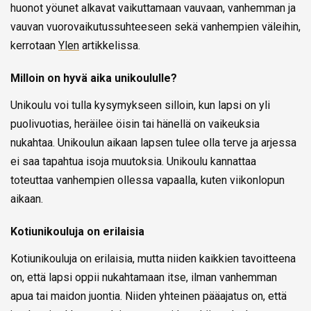
huonot yöunet alkavat vaikuttamaan vauvaan, vanhemman ja
vauvan vuorovaikutussuhteeseen sekä vanhempien väleihin,
kerrotaan
Ylen
artikkelissa.
Milloin on hyvä aika unikoululle?
Unikoulu voi tulla kysymykseen silloin, kun lapsi on yli
puolivuotias, heräilee öisin tai hänellä on vaikeuksia
nukahtaa. Unikoulun aikaan lapsen tulee olla terve ja arjessa
ei saa tapahtua isoja muutoksia. Unikoulu kannattaa
toteuttaa vanhempien ollessa vapaalla, kuten viikonlopun
aikaan.
Kotiunikouluja on erilaisia
Kotiunikouluja on erilaisia, mutta niiden kaikkien tavoitteena
on, että lapsi oppii nukahtamaan itse, ilman vanhemman
apua tai maidon juontia. Niiden yhteinen pääajatus on, että