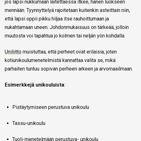
jos lapsi nukkumaan laitettaessa itkee, hänen luokseen
mennään. Tyynnyttelyä rajoitetaan kuitenkin asteittain niin,
että lapsi oppii pikku hiljaa itse rauhoittumaan ja
nukahtamaan uneen. Johdonmukaisuus on tärkeää, jolloin
muutosta voi tapahtua jo kolmen tai neljän yön kohdalla.
Uniliitto
muistuttaa, että perheet ovat erilaisia, joten
kotiunikoulumenetelmistä kannattaa valita se, mikä
parhaiten tuntuu sopivan perheen arkeen ja arvomaailmaan.
Esimerkkejä unikouluista
:
Pistäytymiseen perustuva unikoulu
Tassu-unikoulu
Tuoli-menetelmään perustuva- unikoulu