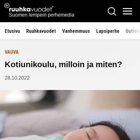
Siirry
Ruuhkavuodet.fi
Hae
Etusivulle
sisältöön
Vali
Suomen lempein perhemedia
Etusivu
Ruuhkavuodet
Vanhemmuus
Lapsiperhe
Uutise
VAUVA
Kotiunikoulu, milloin ja miten?
28.10.2022