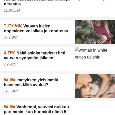
nitraattia…
11.10.2024
TUTKIMUS
Vauvan kielen
oppiminen voi alkaa jo kohdussa
30.9.2024
ÄITIYS
Näitä asioita tarvitset heti
vauvan syntymän jälkeen!
2.9.2024
VAUVA
Imetyksen yleisimmät
haasteet- Mikä avuksi?
19.6.2024
VAUVA
Vanhempi, vauvasi nukkuu
paremmin, kun huomioit nämä 5