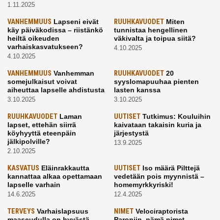
1.11.2025
VANHEMMUUS
Lapseni eivät
RUUHKAVUODET
Miten
käy päiväkodissa – riistänkö
tunnistaa hengellinen
heiltä oikeuden
väkivalta ja toipua siitä?
varhaiskasvatukseen?
4.10.2025
4.10.2025
VANHEMMUUS
Vanhemman
RUUHKAVUODET
20
somejulkaisut voivat
syyslomapuuhaa pienten
aiheuttaa lapselle ahdistusta
lasten kanssa
3.10.2025
3.10.2025
RUUHKAVUODET
Laman
UUTISET
Tutkimus: Kouluihin
lapset, ettehän siirrä
kaivataan takaisin kuria ja
köyhyyttä eteenpäin
järjestystä
jälkipolville?
13.9.2025
2.10.2025
KASVATUS
Eläinrakkautta
UUTISET
Iso määrä Pilttejä
kannattaa alkaa opettamaan
vedetään pois myynnistä –
lapselle varhain
homemyrkkyriski!
14.6.2025
12.4.2025
TERVEYS
Varhaislapsuus
NIMET
Velociraptorista
maaseudulla on hyvästä
Paroniin, nämä nimet