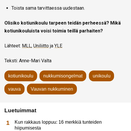
Toista sama tarvittaessa uudestaan.
Olisiko kotiunikoulu tarpeen teidän perheessä? Mikä
kotiunikouluista voisi toimia teillä parhaiten?
Lähteet:
MLL
,
Uniliitto
ja
YLE
Teksti: Anne-Mari Valta
kotiunikoulu
nukkumisongelmat
unikoulu
vauva
Vauvan nukkuminen
Luetuimmat
Kun rakkaus loppuu: 16 merkkiä tunteiden
hiipumisesta