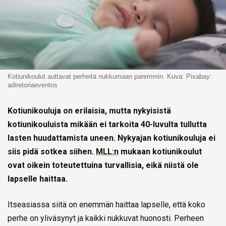
Kotiunikoulut auttavat perheitä nukkumaan paremmin. Kuva: Pixabay:
adiretoriaeventos
Kotiunikouluja on erilaisia, mutta nykyisistä
kotiunikouluista mikään ei tarkoita 40-luvulta tullutta
lasten huudattamista uneen. Nykyajan kotiunikouluja ei
siis pidä sotkea siihen.
MLL:n
mukaan kotiunikoulut
ovat oikein toteutettuina turvallisia, eikä niistä ole
lapselle haittaa.
Itseasiassa siitä on enemmän haittaa lapselle, että koko
perhe on yliväsynyt ja kaikki nukkuvat huonosti. Perheen