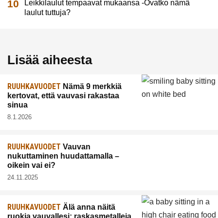
Leikkilaulut tempaavat mukaansa -Ovatko nämä
laulut tuttuja?
Lisää aiheesta
RUUHKAVUODET
Nämä 9 merkkiä
kertovat, että vauvasi rakastaa
sinua
8.1.2026
RUUHKAVUODET
Vauvan
nukuttaminen huudattamalla –
oikein vai ei?
24.11.2025
RUUHKAVUODET
Älä anna näitä
ruokia vauvallesi: raskasmetalleja,