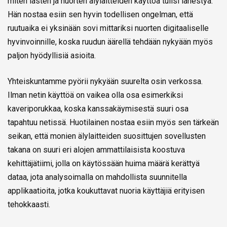
miten lasten ja nuorten älylaitteiden käyttöä tulisi lähestyä.
Hän nostaa esiin sen hyvin todellisen ongelman, että
ruutuaika ei yksinään sovi mittariksi nuorten digitaaliselle
hyvinvoinnille, koska ruudun äärellä tehdään nykyään myös
paljon hyödyllisiä asioita.
Yhteiskuntamme pyörii nykyään suurelta osin verkossa.
Ilman netin käyttöä on vaikea olla osa esimerkiksi
kaveriporukkaa, koska kanssakäymisestä suuri osa
tapahtuu netissä. Huotilainen nostaa esiin myös sen tärkeän
seikan, että monien älylaitteiden suosittujen sovellusten
takana on suuri eri alojen ammattilaisista koostuva
kehittäjätiimi, jolla on käytössään huima määrä kerättyä
dataa, jota analysoimalla on mahdollista suunnitella
applikaatioita, jotka koukuttavat nuoria käyttäjiä erityisen
tehokkaasti.