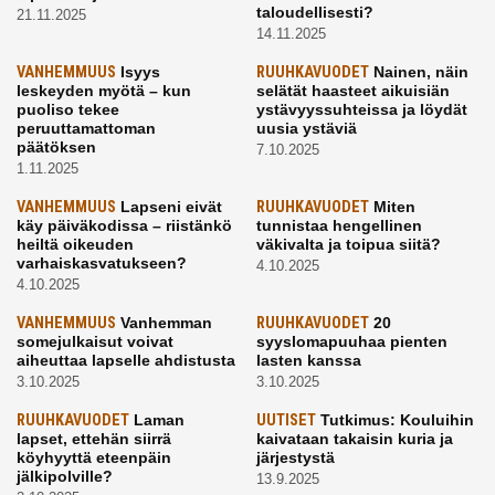
taloudellisesti?
21.11.2025
14.11.2025
VANHEMMUUS
Isyys
RUUHKAVUODET
Nainen, näin
leskeyden myötä – kun
selätät haasteet aikuisiän
puoliso tekee
ystävyyssuhteissa ja löydät
peruuttamattoman
uusia ystäviä
päätöksen
7.10.2025
1.11.2025
VANHEMMUUS
Lapseni eivät
RUUHKAVUODET
Miten
käy päiväkodissa – riistänkö
tunnistaa hengellinen
heiltä oikeuden
väkivalta ja toipua siitä?
varhaiskasvatukseen?
4.10.2025
4.10.2025
VANHEMMUUS
Vanhemman
RUUHKAVUODET
20
somejulkaisut voivat
syyslomapuuhaa pienten
aiheuttaa lapselle ahdistusta
lasten kanssa
3.10.2025
3.10.2025
RUUHKAVUODET
Laman
UUTISET
Tutkimus: Kouluihin
lapset, ettehän siirrä
kaivataan takaisin kuria ja
köyhyyttä eteenpäin
järjestystä
jälkipolville?
13.9.2025