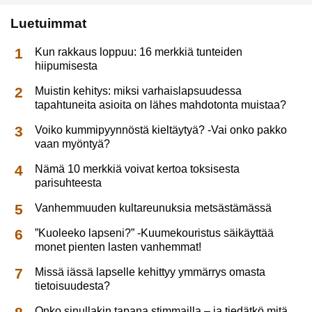
Luetuimmat
Kun rakkaus loppuu: 16 merkkiä tunteiden
hiipumisesta
Muistin kehitys: miksi varhaislapsuudessa
tapahtuneita asioita on lähes mahdotonta muistaa?
Voiko kummipyynnöstä kieltäytyä? -Vai onko pakko
vaan myöntyä?
Nämä 10 merkkiä voivat kertoa toksisesta
parisuhteesta
Vanhemmuuden kultareunuksia metsästämässä
”Kuoleeko lapseni?” -Kuumekouristus säikäyttää
monet pienten lasten vanhemmat!
Missä iässä lapselle kehittyy ymmärrys omasta
tietoisuudesta?
Onko sinullakin tapana stimmailla – ja tiedätkö mitä