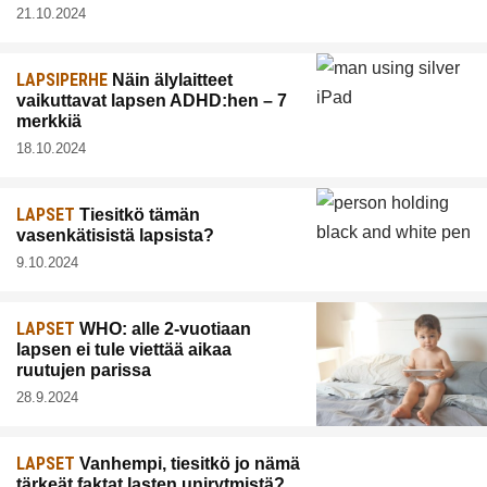
21.10.2024
LAPSIPERHE
Näin älylaitteet
vaikuttavat lapsen ADHD:hen – 7
merkkiä
18.10.2024
LAPSET
Tiesitkö tämän
vasenkätisistä lapsista?
9.10.2024
LAPSET
WHO: alle 2-vuotiaan
lapsen ei tule viettää aikaa
ruutujen parissa
28.9.2024
LAPSET
Vanhempi, tiesitkö jo nämä
tärkeät faktat lasten unirytmistä?