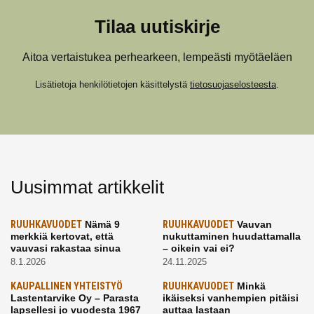
Tilaa uutiskirje
Aitoa vertaistukea perhearkeen, lempeästi myötäeläen
Lisätietoja henkilötietojen käsittelystä
tietosuojaselosteesta
.
Uusimmat artikkelit
RUUHKAVUODET
Nämä 9
RUUHKAVUODET
Vauvan
merkkiä kertovat, että
nukuttaminen huudattamalla
vauvasi rakastaa sinua
– oikein vai ei?
8.1.2026
24.11.2025
KAUPALLINEN YHTEISTYÖ
RUUHKAVUODET
Minkä
Lastentarvike Oy – Parasta
ikäiseksi vanhempien pitäisi
lapsellesi jo vuodesta 1967
auttaa lastaan