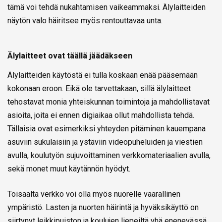
tämä voi tehdä nukahtamisen vaikeammaksi. Älylaitteiden
näytön valo häiritsee myös rentouttavaa unta.
Älylaitteet ovat täällä jäädäkseen
Älylaitteiden käytöstä ei tulla koskaan enää pääsemään
kokonaan eroon. Eikä ole tarvettakaan, sillä älylaitteet
tehostavat monia yhteiskunnan toimintoja ja mahdollistavat
asioita, joita ei ennen digiaikaa ollut mahdollista tehdä.
Tällaisia ovat esimerkiksi yhteyden pitäminen kauempana
asuviin sukulaisiin ja ystäviin videopuheluiden ja viestien
avulla, koulutyön sujuvoittaminen verkkomateriaalien avulla,
sekä monet muut käytännön hyödyt.
Toisaalta verkko voi olla myös nuorelle vaarallinen
ympäristö. Lasten ja nuorten häirintä ja hyväksikäyttö on
siirtynyt leikkipuiston ja koulujen liepeiltä yhä enenevässä