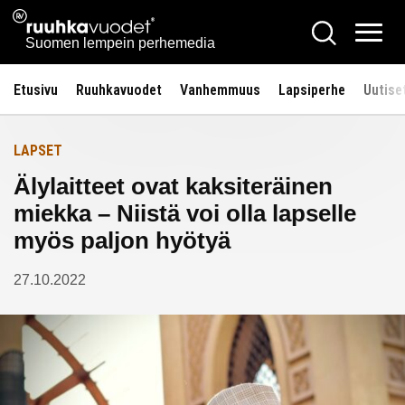
Siirry
Ruuhkavuodet.fi
Hae
Etusivulle
sisältöön
Vali
Suomen lempein perhemedia
Etusivu
Ruuhkavuodet
Vanhemmuus
Lapsiperhe
Uutise
LAPSET
Älylaitteet ovat kaksiteräinen
miekka – Niistä voi olla lapselle
myös paljon hyötyä
27.10.2022