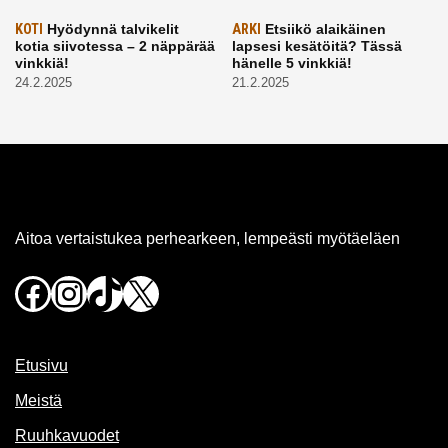
KOTI
Hyödynnä talvikelit
ARKI
Etsiikö alaikäinen
kotia siivotessa – 2 näppärää
lapsesi kesätöitä? Tässä
vinkkiä!
hänelle 5 vinkkiä!
24.2.2025
21.2.2025
Aitoa vertaistukea perhearkeen, lempeästi myötäeläen
Facebook
Instagram
TikTok
X
Etusivu
Meistä
Ruuhkavuodet