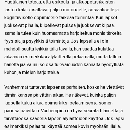
Huotilainen toteaa, että esikoulu- ja alkuopetusikäisten
lasten leikit sisältävät paljon motoriselle, sosiaaliselle ja
kognitiiviselle oppimiselle tärkeää toimintaa. Kun lapset
juoksevat pihalla, kiipeilevät puissa ja juoksevat kilpaa,
samalla tulee kuin huomaamatta harjoiteltua monia tärkeitä
fyysisiä ja psyykkisiä toimintoja. Jos lapsella ei ole
mahdollisuutta leikkiä tällä tavalla, hän saattaa kuluttaa
aikaansa esimerkiksi älylaitteella pelaamalla, mutta tällöin
häneltä jää väliin iso osa tulevaisuuden kannalta hyödyllistä
kehon ja mielen harjoittelua.
Vanhemmat tuntevat lapsensa parhaiten, koska he viettävät
tämän kanssa päivittäin aikaa. He näkevät, kuinka paljon
lapsella kuluu aikaa esimerkiksi pelaamisen ja somen
parissa päivittäin. Vanhempien on hyvä seurata tilannetta ja
tarvittaessa säädellä lapsen älylaitteiden käyttöä. Jos lapsi
esimerkiksi pelaa tai käyttää somea kovin myöhään illalla,