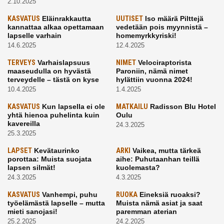
2.10.2025
KASVATUS
Eläinrakkautta
UUTISET
Iso määrä Pilttejä
kannattaa alkaa opettamaan
vedetään pois myynnistä –
lapselle varhain
homemyrkkyriski!
14.6.2025
12.4.2025
TERVEYS
Varhaislapsuus
NIMET
Velociraptorista
maaseudulla on hyvästä
Paroniin, nämä nimet
terveydelle – tästä on kyse
hylättiin vuonna 2024!
10.4.2025
1.4.2025
KASVATUS
Kun lapsella ei ole
MATKAILU
Radisson Blu Hotel
yhtä hienoa puhelinta kuin
Oulu
kavereilla
24.3.2025
25.3.2025
LAPSET
Kevätaurinko
ARKI
Vaikea, mutta tärkeä
porottaa: Muista suojata
aihe: Puhutaanhan teillä
lapsen silmät!
kuolemasta?
24.3.2025
4.3.2025
KASVATUS
Vanhempi, puhu
RUOKA
Eineksiä ruoaksi?
työelämästä lapselle – mutta
Muista nämä asiat ja saat
mieti sanojasi!
paremman aterian
25.2.2025
24.2.2025