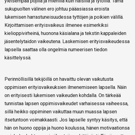
yleisempää pojilla ja miehillä kuin naisilla ja tytöillä. Tämä
sukupuolten välinen ero johtuu pääasiassa eroista
lukemisen harrastuneisuudessa tyttöjen ja poikien välillä.
Kirjoittamisen erityisvaikeus ilmenee esimerkiksi
kielioppivirheinä, huonona käsialana ja tekstin kappaleiden
jäsentelytaidon vaikeutena. Laskemisen erityisvaikeudessa
lapsella saattaa olla ongelmia numeerisen tiedon
käsittelyssä.
Perinnöllisillä tekijöillä on havaittu olevan vaikutusta
oppimisen erityisvaikeuksien ilmenemiseen lapsella. Näin
on erityisesti lukemisen vaikeuden kohdalla. On tärkeää
tunnistaa lapsen oppimisvaikeudet varhaisessa vaiheessa,
sillä heikko oppiminen vaikuttaa muun muassa lapsen
itsetuntoon voimakkaasti. Jos lapselle syntyy käsitys, että
hän on huono oppija ja huono koulussa, hänen motivaationsa