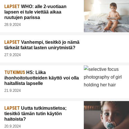
LAPSET
WHO: alle 2-vuotiaan
lapsen ei tule viettää aikaa
ruutujen parissa
28.9.2024
LAPSET
Vanhempi, tiesitkö jo nämä
tärkeät faktat lasten unirytmistä?
27.9.2024
TUTKIMUS
HS: Liika
ihonhoitotuotteiden käyttö voi olla
haitallista lapselle
21.9.2024
LAPSET
Uutta tutkimustietoa;
tiesitkö tämän tutin käytön
haitoista?
20.9.2024