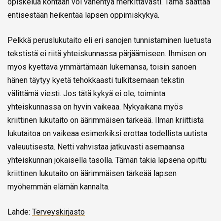
opiskelua kohtaan voi vähentyä merkittävästi. Tämä saattaa
entisestään heikentää lapsen oppimiskykyä.
Pelkkä peruslukutaito eli eri sanojen tunnistaminen luetusta
tekstistä ei riitä yhteiskunnassa pärjäämiseen. Ihmisen on
myös kyettävä ymmärtämään lukemansa, toisin sanoen
hänen täytyy kyetä tehokkaasti tulkitsemaan tekstin
välittämä viesti. Jos tätä kykyä ei ole, toiminta
yhteiskunnassa on hyvin vaikeaa. Nykyaikana myös
kriittinen lukutaito on äärimmäisen tärkeää. Ilman kriittistä
lukutaitoa on vaikeaa esimerkiksi erottaa todellista uutista
valeuutisesta. Netti vahvistaa jatkuvasti asemaansa
yhteiskunnan jokaisella tasolla. Tämän takia lapsena opittu
kriittinen lukutaito on äärimmäisen tärkeää lapsen
myöhemmän elämän kannalta.
Lähde:
Terveyskirjasto