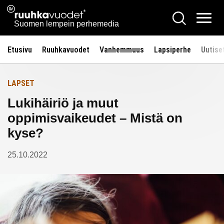
Siirry
Ruuhkavuodet.fi
Hae
Etusivulle
sisältöön
Vali
Suomen lempein perhemedia
Etusivu
Ruuhkavuodet
Vanhemmuus
Lapsiperhe
Uutise
LAPSET
Lukihäiriö ja muut
oppimisvaikeudet – Mistä on
kyse?
25.10.2022