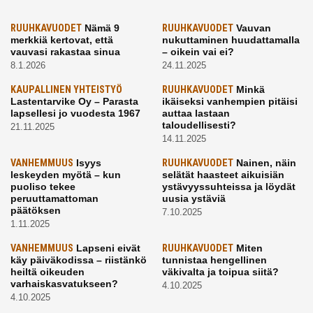
RUUHKAVUODET
Nämä 9
RUUHKAVUODET
Vauvan
merkkiä kertovat, että
nukuttaminen huudattamalla
vauvasi rakastaa sinua
– oikein vai ei?
8.1.2026
24.11.2025
KAUPALLINEN YHTEISTYÖ
RUUHKAVUODET
Minkä
Lastentarvike Oy – Parasta
ikäiseksi vanhempien pitäisi
lapsellesi jo vuodesta 1967
auttaa lastaan
taloudellisesti?
21.11.2025
14.11.2025
VANHEMMUUS
Isyys
RUUHKAVUODET
Nainen, näin
leskeyden myötä – kun
selätät haasteet aikuisiän
puoliso tekee
ystävyyssuhteissa ja löydät
peruuttamattoman
uusia ystäviä
päätöksen
7.10.2025
1.11.2025
VANHEMMUUS
Lapseni eivät
RUUHKAVUODET
Miten
käy päiväkodissa – riistänkö
tunnistaa hengellinen
heiltä oikeuden
väkivalta ja toipua siitä?
varhaiskasvatukseen?
4.10.2025
4.10.2025