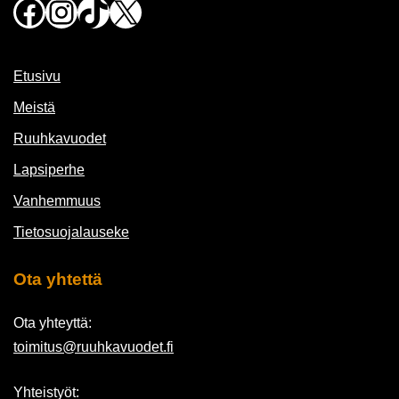
Facebook
Instagram
TikTok
X
Etusivu
Meistä
Ruuhkavuodet
Lapsiperhe
Vanhemmuus
Tietosuojalauseke
Ota yhtettä
Ota yhteyttä:
toimitus@ruuhkavuodet.fi
Yhteistyöt: