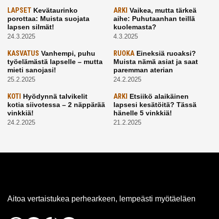
LAPSET
Kevätaurinko
ARKI
Vaikea, mutta tärkeä
porottaa: Muista suojata
aihe: Puhutaanhan teillä
lapsen silmät!
kuolemasta?
24.3.2025
4.3.2025
KASVATUS
Vanhempi, puhu
RUOKA
Eineksiä ruoaksi?
työelämästä lapselle – mutta
Muista nämä asiat ja saat
mieti sanojasi!
paremman aterian
25.2.2025
24.2.2025
KOTI
Hyödynnä talvikelit
ARKI
Etsiikö alaikäinen
kotia siivotessa – 2 näppärää
lapsesi kesätöitä? Tässä
vinkkiä!
hänelle 5 vinkkiä!
24.2.2025
21.2.2025
Aitoa vertaistukea perhearkeen, lempeästi myötäeläen