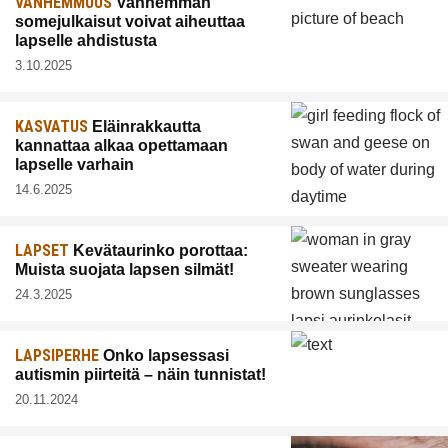
VANHEMMUUS
Vanhemman
somejulkaisut voivat aiheuttaa
lapselle ahdistusta
3.10.2025
KASVATUS
Eläinrakkautta
kannattaa alkaa opettamaan
lapselle varhain
14.6.2025
LAPSET
Kevätaurinko porottaa:
Muista suojata lapsen silmät!
24.3.2025
LAPSIPERHE
Onko lapsessasi
autismin piirteitä – näin tunnistat!
20.11.2024