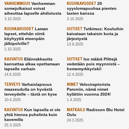
VANHEMMUUS
Vanhemman
RUUHKAVUODET
20
somejulkaisut voivat
syyslomapuuhaa pienten
aiheuttaa lapselle ahdistusta
lasten kanssa
3.10.2025
3.10.2025
RUUHKAVUODET
Laman
UUTISET
Tutkimus: Kouluihin
lapset, ettehän siirrä
kaivataan takaisin kuria ja
köyhyyttä eteenpäin
järjestystä
jälkipolville?
13.9.2025
2.10.2025
KASVATUS
Eläinrakkautta
UUTISET
Iso määrä Pilttejä
kannattaa alkaa opettamaan
vedetään pois myynnistä –
lapselle varhain
homemyrkkyriski!
14.6.2025
12.4.2025
TERVEYS
Varhaislapsuus
NIMET
Velociraptorista
maaseudulla on hyvästä
Paroniin, nämä nimet
terveydelle – tästä on kyse
hylättiin vuonna 2024!
10.4.2025
1.4.2025
KASVATUS
Kun lapsella ei ole
MATKAILU
Radisson Blu Hotel
yhtä hienoa puhelinta kuin
Oulu
kavereilla
24.3.2025
25.3.2025