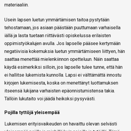
materiaaliin.
Usein lapsen luetun ymmärtämisen taitoa pystytään
tehostamaan, jos asiaan päästään puuttumaan varhaisella
iällä ja lasta tuetaan riittävästi opiskelussa erilaisten
oppimistyökalujen avulla. Jos lapselle pääsee kertymään
negatiivisia kokemuksia luetun ymmärtämiseen liittyen, hän
saattaa menettää mielenkiinnon opetteluun. Näin saattaa
käydä esimerkiksi silloin, jos lapselle tulee tunne, että hän
ei hallitse lukemista kunnolla. Lapsi ei välttämättä innostu
kirjojen lukemisesta, koska on menettänyt luottamuksen
itseensä lukijana varhaisten epäonnistumistensa takia.
Tällöin lukutaito voi jäädä heikoksi pysyvästi.
Pojilla tyttöjä yleisempää
Lukemisen erityisvaikeuden on havaittu olevan selvästi