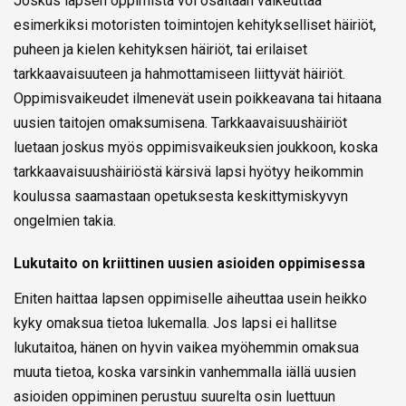
Joskus lapsen oppimista voi osaltaan vaikeuttaa
esimerkiksi motoristen toimintojen kehitykselliset häiriöt,
puheen ja kielen kehityksen häiriöt, tai erilaiset
tarkkaavaisuuteen ja hahmottamiseen liittyvät häiriöt.
Oppimisvaikeudet ilmenevät usein poikkeavana tai hitaana
uusien taitojen omaksumisena. Tarkkaavaisuushäiriöt
luetaan joskus myös oppimisvaikeuksien joukkoon, koska
tarkkaavaisuushäiriöstä kärsivä lapsi hyötyy heikommin
koulussa saamastaan opetuksesta keskittymiskyvyn
ongelmien takia.
Lukutaito on kriittinen uusien asioiden oppimisessa
Eniten haittaa lapsen oppimiselle aiheuttaa usein heikko
kyky omaksua tietoa lukemalla. Jos lapsi ei hallitse
lukutaitoa, hänen on hyvin vaikea myöhemmin omaksua
muuta tietoa, koska varsinkin vanhemmalla iällä uusien
asioiden oppiminen perustuu suurelta osin luettuun