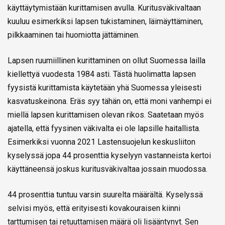
käyttäytymistään kurittamisen avulla. Kuritusväkivaltaan
kuuluu esimerkiksi lapsen tukistaminen, läimäyttäminen,
pilkkaaminen tai huomiotta jättäminen.
Lapsen ruumiillinen kurittaminen on ollut Suomessa lailla
kiellettyä vuodesta 1984 asti. Tästä huolimatta lapsen
fyysistä kurittamista käytetään yhä Suomessa yleisesti
kasvatuskeinona. Eräs syy tähän on, että moni vanhempi ei
miellä lapsen kurittamisen olevan rikos. Saatetaan myös
ajatella, että fyysinen väkivalta ei ole lapsille haitallista.
Esimerkiksi vuonna 2021 Lastensuojelun keskusliiton
kyselyssä jopa 44 prosenttia kyselyyn vastanneista kertoi
käyttäneensä joskus kuritusväkivaltaa jossain muodossa.
44 prosenttia tuntuu varsin suurelta määrältä. Kyselyssä
selvisi myös, että erityisesti kovakouraisen kiinni
tarttumisen tai retuuttamisen määrä oli lisääntynyt. Sen