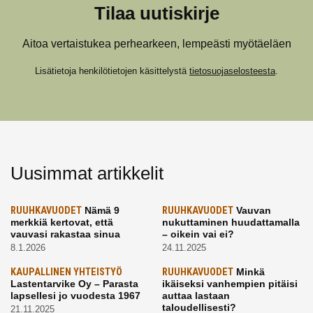
Tilaa uutiskirje
Aitoa vertaistukea perhearkeen, lempeästi myötäeläen
Lisätietoja henkilötietojen käsittelystä
tietosuojaselosteesta
.
Uusimmat artikkelit
RUUHKAVUODET
Nämä 9
RUUHKAVUODET
Vauvan
merkkiä kertovat, että
nukuttaminen huudattamalla
vauvasi rakastaa sinua
– oikein vai ei?
8.1.2026
24.11.2025
KAUPALLINEN YHTEISTYÖ
RUUHKAVUODET
Minkä
Lastentarvike Oy – Parasta
ikäiseksi vanhempien pitäisi
lapsellesi jo vuodesta 1967
auttaa lastaan
taloudellisesti?
21.11.2025