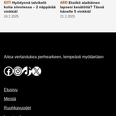
KOTI
Hyödynnä talvikelit
ARKI
Etsiikö alaikäinen
kotia siivotessa – 2 näppärää
lapsesi kesätöitä? Tässä
vinkkiä!
hänelle 5 vinkkiä!
24.2.2025
21.2.2025
Aitoa vertaistukea perhearkeen, lempeästi myötäeläen
Facebook
Instagram
TikTok
X
Etusivu
Meistä
Ruuhkavuodet