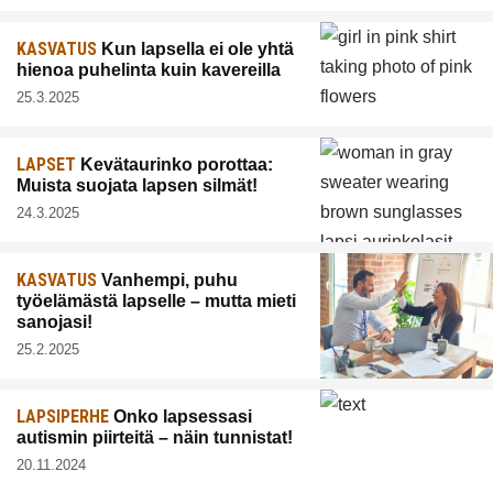
KASVATUS
Kun lapsella ei ole yhtä
hienoa puhelinta kuin kavereilla
25.3.2025
LAPSET
Kevätaurinko porottaa:
Muista suojata lapsen silmät!
24.3.2025
KASVATUS
Vanhempi, puhu
työelämästä lapselle – mutta mieti
sanojasi!
25.2.2025
LAPSIPERHE
Onko lapsessasi
autismin piirteitä – näin tunnistat!
20.11.2024