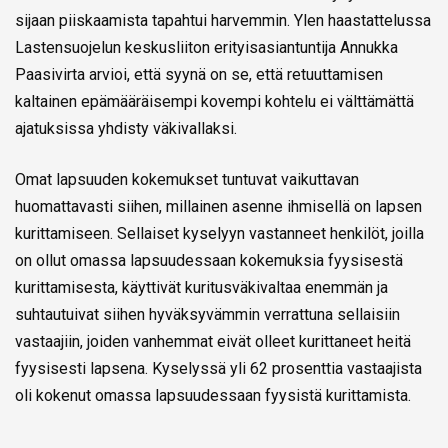
sijaan piiskaamista tapahtui harvemmin. Ylen haastattelussa
Lastensuojelun keskusliiton erityisasiantuntija Annukka
Paasivirta arvioi, että syynä on se, että retuuttamisen
kaltainen epämääräisempi kovempi kohtelu ei välttämättä
ajatuksissa yhdisty väkivallaksi.
Omat lapsuuden kokemukset tuntuvat vaikuttavan
huomattavasti siihen, millainen asenne ihmisellä on lapsen
kurittamiseen. Sellaiset kyselyyn vastanneet henkilöt, joilla
on ollut omassa lapsuudessaan kokemuksia fyysisestä
kurittamisesta, käyttivät kuritusväkivaltaa enemmän ja
suhtautuivat siihen hyväksyvämmin verrattuna sellaisiin
vastaajiin, joiden vanhemmat eivät olleet kurittaneet heitä
fyysisesti lapsena. Kyselyssä yli 62 prosenttia vastaajista
oli kokenut omassa lapsuudessaan fyysistä kurittamista.