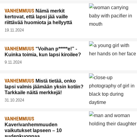
VANHEMMUUS
Nämä merkit
kertovat, että lapsi jää vaille
riittävää huomiota ja hellyyttä
19.11.2024
VANHEMMUUS
“Voihan p*****e!” -
Kuinka toimia, kun lapsi kiroilee?
9.11.2024
VANHEMMUUS
Mistä tietää, onko
lapsi valmis jäämään yksin kotiin?
Tarkkaile näitä merkkejä!
31.10.2024
VANHEMMUUS
Kaverivanhemmuuden
vaikutukset lapseen – 10
sudenkuoppaa