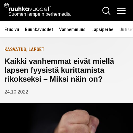
Siirry
Ruuhkavuodet.fi
Hae
Etusivulle
sisältöön
Vali
Suomen lempein perhemedia
Etusivu
Ruuhkavuodet
Vanhemmuus
Lapsiperhe
Uutise
KASVATUS
LAPSET
,
Kaikki vanhemmat eivät miellä
lapsen fyysistä kurittamista
rikokseksi – Miksi näin on?
24.10.2022