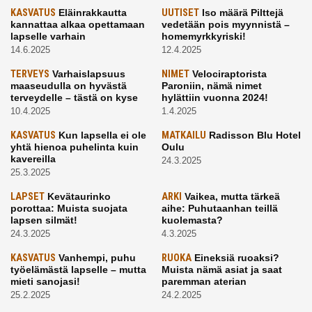
KASVATUS
Eläinrakkautta
UUTISET
Iso määrä Pilttejä
kannattaa alkaa opettamaan
vedetään pois myynnistä –
lapselle varhain
homemyrkkyriski!
14.6.2025
12.4.2025
TERVEYS
Varhaislapsuus
NIMET
Velociraptorista
maaseudulla on hyvästä
Paroniin, nämä nimet
terveydelle – tästä on kyse
hylättiin vuonna 2024!
10.4.2025
1.4.2025
KASVATUS
Kun lapsella ei ole
MATKAILU
Radisson Blu Hotel
yhtä hienoa puhelinta kuin
Oulu
kavereilla
24.3.2025
25.3.2025
LAPSET
Kevätaurinko
ARKI
Vaikea, mutta tärkeä
porottaa: Muista suojata
aihe: Puhutaanhan teillä
lapsen silmät!
kuolemasta?
24.3.2025
4.3.2025
KASVATUS
Vanhempi, puhu
RUOKA
Eineksiä ruoaksi?
työelämästä lapselle – mutta
Muista nämä asiat ja saat
mieti sanojasi!
paremman aterian
25.2.2025
24.2.2025