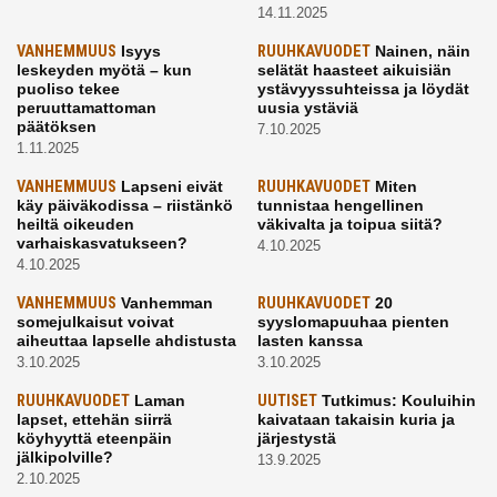
14.11.2025
VANHEMMUUS
Isyys
RUUHKAVUODET
Nainen, näin
leskeyden myötä – kun
selätät haasteet aikuisiän
puoliso tekee
ystävyyssuhteissa ja löydät
peruuttamattoman
uusia ystäviä
päätöksen
7.10.2025
1.11.2025
VANHEMMUUS
Lapseni eivät
RUUHKAVUODET
Miten
käy päiväkodissa – riistänkö
tunnistaa hengellinen
heiltä oikeuden
väkivalta ja toipua siitä?
varhaiskasvatukseen?
4.10.2025
4.10.2025
VANHEMMUUS
Vanhemman
RUUHKAVUODET
20
somejulkaisut voivat
syyslomapuuhaa pienten
aiheuttaa lapselle ahdistusta
lasten kanssa
3.10.2025
3.10.2025
RUUHKAVUODET
Laman
UUTISET
Tutkimus: Kouluihin
lapset, ettehän siirrä
kaivataan takaisin kuria ja
köyhyyttä eteenpäin
järjestystä
jälkipolville?
13.9.2025
2.10.2025