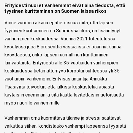
Erityisesti nuoret vanhemmat eivät aina tiedosta, että
fyysinen kurittaminen on Suomen laissa rikos
Viime vuosien aikana epätietoisuus siitä, että lapsen
fyysinen kurittaminen on Suomessa rikos, on lisääntynyt
vanhempien keskuudessa. Vuonna 2021 toteutetussa
kyselyssä jopa 8 prosenttia vastaajista ei osannut sanoa
kysyttäessä, onko lapsen ruumiillinen kurittaminen
lainvastaista. Erityisesti alle 35-vuotiaiden vanhempien
keskuudessa tietämättömyys korostui suhteessa yli 35-
vuotiaisiin vanhempiin. Erityisasiantuntija Annukka
Paasivirta toivookin, että julkista keskustelua asiasta
käytäisiin enemmän ja sitä kautta levitettäisiin tietoisuutta
myös nuorille vanhemmille.
Vanhemman oma kuormittava tilanne ja stressi saattavat
vaikuttaa siihen, kohdistaako vanhempi lapseensa fyysistä