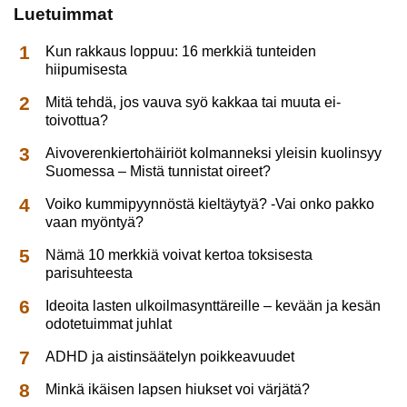
Luetuimmat
Kun rakkaus loppuu: 16 merkkiä tunteiden
hiipumisesta
Mitä tehdä, jos vauva syö kakkaa tai muuta ei-
toivottua?
Aivoverenkiertohäiriöt kolmanneksi yleisin kuolinsyy
Suomessa – Mistä tunnistat oireet?
Voiko kummipyynnöstä kieltäytyä? -Vai onko pakko
vaan myöntyä?
Nämä 10 merkkiä voivat kertoa toksisesta
parisuhteesta
Ideoita lasten ulkoilmasynttäreille – kevään ja kesän
odotetuimmat juhlat
ADHD ja aistinsäätelyn poikkeavuudet
Minkä ikäisen lapsen hiukset voi värjätä?