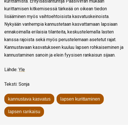
kurittamista. Erityisasiantuntija Paasivirran mukaan
kurittamisen kitkemisessä tärkeää on oikean tiedon
lisääminen myös vaihtoehtoisista kasvatuskeinoista.
Nykyään vanhempia kannustetaan kasvattamaan lapsiaan
ennakoimalla erilaisia tilanteita, keskustelemalla lasten
kanssa rajoista sekä myös perustelemaan asetetut rajat.
Kannustavaan kasvatukseen kuuluu lapsen rohkaiseminen ja
kannustaminen sanoin ja elein fyysisen rankaisun sijaan.
Lähde:
Yle
Teksti: Sonja
kannustava kasvatus
lapsen kurittaminen
lapsen rankaisu