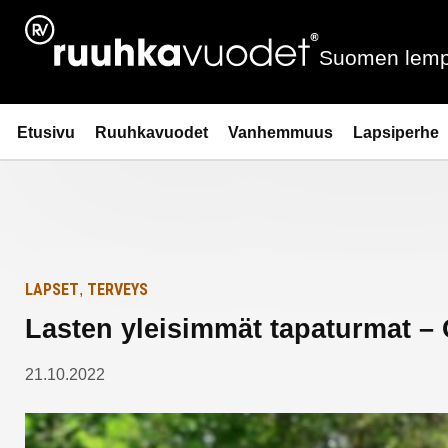
Siirry
Etusivulle
sisältöön
Suomen lemp
Ruuhkavuodet.fi
Etusivu
Ruuhkavuodet
Vanhemmuus
Lapsiperhe
LAPSET
TERVEYS
,
Lasten yleisimmät tapaturmat – O
21.10.2022