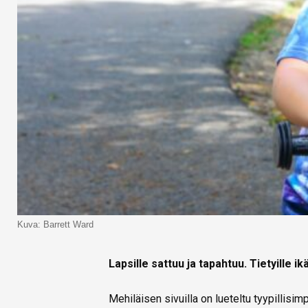
Kuva: Barrett Ward
Lapsille sattuu ja tapahtuu. Tietyille ik
Mehiläisen sivuilla on lueteltu tyypillisimpi