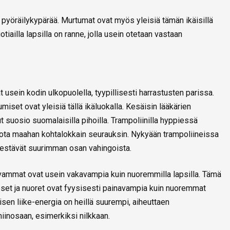
ä pyöräilykypärää. Murtumat ovat myös yleisiä tämän ikäisillä
otiailla lapsilla on ranne, jolla usein otetaan vastaan
t usein kodin ulkopuolella, tyypillisesti harrastusten parissa.
miset ovat yleisiä tällä ikäluokalla. Kesäisin lääkärien
 suosio suomalaisilla pihoilla. Trampoliinilla hyppiessä
udota maahan kohtalokkain seurauksin. Nykyään trampoliineissa
a estävät suurimman osan vahingoista.
 vammat ovat usein vakavampia kuin nuoremmilla lapsilla. Tämä
lapset ja nuoret ovat fyysisesti painavampia kuin nuoremmat
sen liike-energia on heillä suurempi, aiheuttaen
nosaan, esimerkiksi nilkkaan.