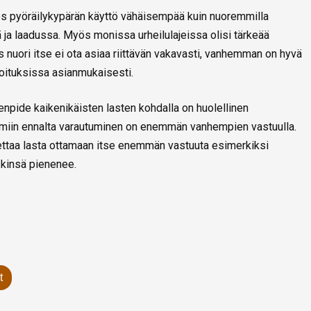
myös pyöräilykypärän käyttö vähäisempää kuin nuoremmilla
 ja laadussa. Myös monissa urheilulajeissa olisi tärkeää
nuori itse ei ota asiaa riittävän vakavasti, vanhemman on hyvä
joituksissa asianmukaisesti.
npide kaikenikäisten lasten kohdalla on huolellinen
turmiin ennalta varautuminen on enemmän vanhempien vastuulla.
taa lasta ottamaan itse enemmän vastuuta esimerkiksi
skinsä pienenee.
t