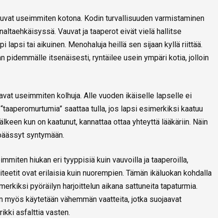
tuvat useimmiten kotona. Kodin turvallisuuden varmistaminen
altaehkäisyssä. Vauvat ja taaperot eivät vielä hallitse
 lapsi tai aikuinen. Menohaluja heillä sen sijaan kyllä riittää.
n pidemmälle itsenäisesti, ryntäilee usein ympäri kotia, jolloin
avat useimmiten kolhuja. Alle vuoden ikäiselle lapselle ei
n “taaperomurtumia” saattaa tulla, jos lapsi esimerkiksi kaatuu
älkeen kun on kaatunut, kannattaa ottaa yhteyttä lääkäriin. Näin
 päässyt syntymään.
immiten hiukan eri tyyppisiä kuin vauvoilla ja taaperoilla,
viteetit ovat erilaisia kuin nuorempien. Tämän ikäluokan kohdalla
merkiksi pyöräilyn harjoittelun aikana sattuneita tapaturmia.
loin myös käytetään vähemmän vaatteita, jotka suojaavat
rikki asfalttia vasten.