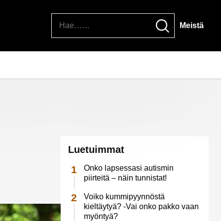
Hae
Meistä
Luetuimmat
Onko lapsessasi autismin
piirteitä – näin tunnistat!
Voiko kummipyynnöstä
kieltäytyä? -Vai onko pakko vaan
myöntyä?