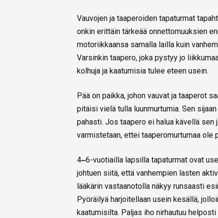
Vauvojen ja taaperoiden tapaturmat tapah
onkin erittäin tärkeää onnettomuuksien enn
motoriikkaansa samalla lailla kuin vanhempi
Varsinkin taapero, joka pystyy jo liikkumaa
kolhuja ja kaatumisia tulee eteen usein.
Pää on paikka, johon vauvat ja taaperot sa
pitäisi vielä tulla luunmurtumia. Sen sijaa
pahasti. Jos taapero ei halua kävellä sen j
varmistetaan, ettei taaperomurtumaa ole
4
‒
6-vuotiailla lapsilla tapaturmat ovat use
johtuen siitä, että vanhempien lasten akti
lääkärin vastaanotolla näkyy runsaasti esi
Pyöräilyä harjoitellaan usein kesällä, jol
kaatumisilta. Paljas iho nirhautuu helposti 