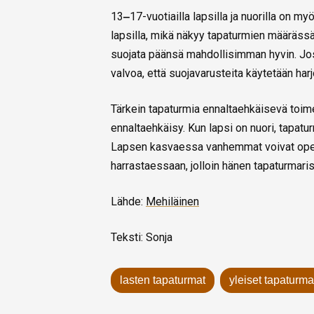
13
‒
17-vuotiailla lapsilla ja nuorilla on 
lapsilla, mikä näkyy tapaturmien määrässä
suojata päänsä mahdollisimman hyvin. Jos 
valvoa, että suojavarusteita käytetään har
Tärkein tapaturmia ennaltaehkäisevä toime
ennaltaehkäisy. Kun lapsi on nuori, tapa
Lapsen kasvaessa vanhemmat voivat opet
harrastaessaan, jolloin hänen tapaturmari
Lähde:
Mehiläinen
Teksti: Sonja
lasten tapaturmat
yleiset tapaturma