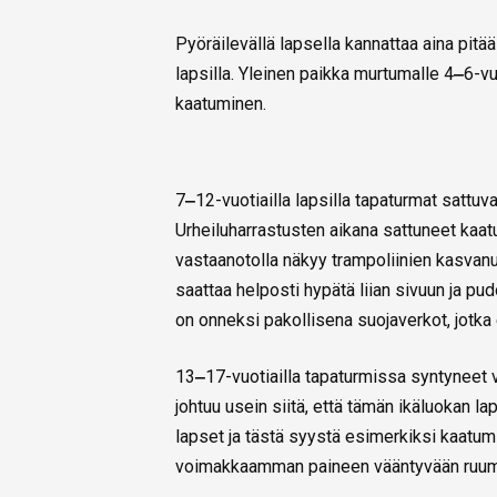
Pyöräilevällä lapsella kannattaa aina pitä
lapsilla. Yleinen paikka murtumalle 4
‒
6-vu
kaatuminen.
7
‒
12-vuotiailla lapsilla tapaturmat sattuva
Urheiluharrastusten aikana sattuneet kaatu
vastaanotolla näkyy trampoliinien kasvanut
saattaa helposti hypätä liian sivuun ja p
on onneksi pakollisena suojaverkot, jotk
13
‒
17-vuotiailla tapaturmissa syntyneet
johtuu usein siitä, että tämän ikäluokan 
lapset ja tästä syystä esimerkiksi kaatumi
voimakkaamman paineen vääntyvään ruumii