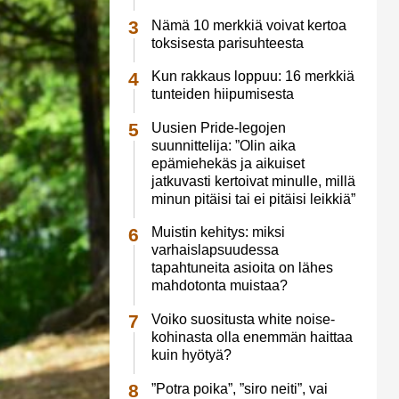
Nämä 10 merkkiä voivat kertoa
toksisesta parisuhteesta
Kun rakkaus loppuu: 16 merkkiä
tunteiden hiipumisesta
Uusien Pride-legojen
suunnittelija: ”Olin aika
epämiehekäs ja aikuiset
jatkuvasti kertoivat minulle, millä
minun pitäisi tai ei pitäisi leikkiä”
Muistin kehitys: miksi
varhaislapsuudessa
tapahtuneita asioita on lähes
mahdotonta muistaa?
Voiko suositusta white noise-
kohinasta olla enemmän haittaa
kuin hyötyä?
”Potra poika”, ”siro neiti”, vai