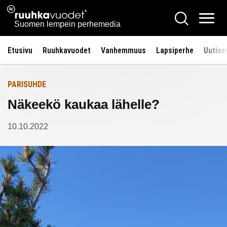
Siirry
Ruuhkavuodet.fi
Hae
Etusivulle
sisältöön
Vali
Suomen lempein perhemedia
Etusivu
Ruuhkavuodet
Vanhemmuus
Lapsiperhe
Uutise
PARISUHDE
Näkeekö kaukaa lähelle?
10.10.2022