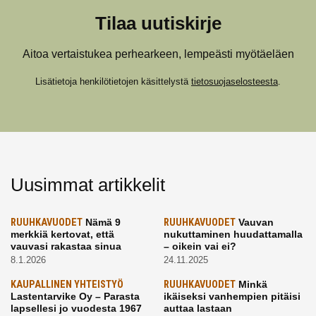
Tilaa uutiskirje
Aitoa vertaistukea perhearkeen, lempeästi myötäeläen
Lisätietoja henkilötietojen käsittelystä
tietosuojaselosteesta
.
Uusimmat artikkelit
RUUHKAVUODET
Nämä 9
RUUHKAVUODET
Vauvan
merkkiä kertovat, että
nukuttaminen huudattamalla
vauvasi rakastaa sinua
– oikein vai ei?
8.1.2026
24.11.2025
KAUPALLINEN YHTEISTYÖ
RUUHKAVUODET
Minkä
Lastentarvike Oy – Parasta
ikäiseksi vanhempien pitäisi
lapsellesi jo vuodesta 1967
auttaa lastaan