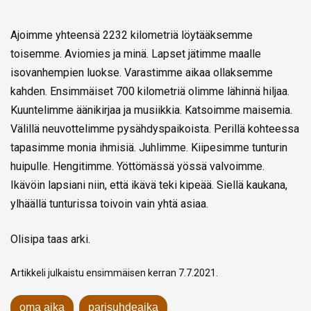
Ajoimme yhteensä 2232 kilometriä löytääksemme
toisemme. Aviomies ja minä. Lapset jätimme maalle
isovanhempien luokse. Varastimme aikaa ollaksemme
kahden. Ensimmäiset 700 kilometriä olimme lähinnä hiljaa.
Kuuntelimme äänikirjaa ja musiikkia. Katsoimme maisemia.
Välillä neuvottelimme pysähdyspaikoista. Perillä kohteessa
tapasimme monia ihmisiä. Juhlimme. Kiipesimme tunturin
huipulle. Hengitimme. Yöttömässä yössä valvoimme.
Ikävöin lapsiani niin, että ikävä teki kipeää. Siellä kaukana,
ylhäällä tunturissa toivoin vain yhtä asiaa.
Olisipa taas arki.
Artikkeli julkaistu ensimmäisen kerran 7.7.2021.
oma aika
parisuhdeaika