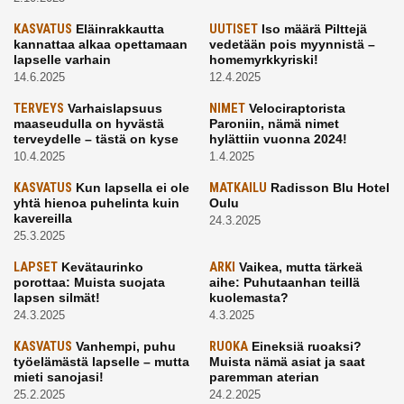
KASVATUS
Eläinrakkautta
UUTISET
Iso määrä Pilttejä
kannattaa alkaa opettamaan
vedetään pois myynnistä –
lapselle varhain
homemyrkkyriski!
14.6.2025
12.4.2025
TERVEYS
Varhaislapsuus
NIMET
Velociraptorista
maaseudulla on hyvästä
Paroniin, nämä nimet
terveydelle – tästä on kyse
hylättiin vuonna 2024!
10.4.2025
1.4.2025
KASVATUS
Kun lapsella ei ole
MATKAILU
Radisson Blu Hotel
yhtä hienoa puhelinta kuin
Oulu
kavereilla
24.3.2025
25.3.2025
LAPSET
Kevätaurinko
ARKI
Vaikea, mutta tärkeä
porottaa: Muista suojata
aihe: Puhutaanhan teillä
lapsen silmät!
kuolemasta?
24.3.2025
4.3.2025
KASVATUS
Vanhempi, puhu
RUOKA
Eineksiä ruoaksi?
työelämästä lapselle – mutta
Muista nämä asiat ja saat
mieti sanojasi!
paremman aterian
25.2.2025
24.2.2025