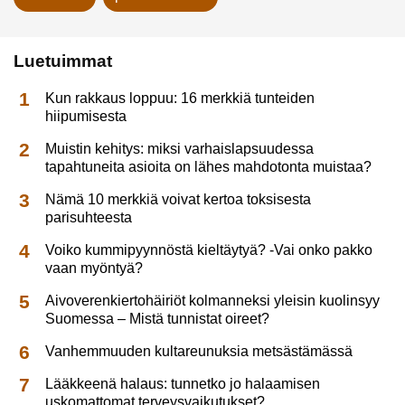
Luetuimmat
Kun rakkaus loppuu: 16 merkkiä tunteiden
hiipumisesta
Muistin kehitys: miksi varhaislapsuudessa
tapahtuneita asioita on lähes mahdotonta muistaa?
Nämä 10 merkkiä voivat kertoa toksisesta
parisuhteesta
Voiko kummipyynnöstä kieltäytyä? -Vai onko pakko
vaan myöntyä?
Aivoverenkiertohäiriöt kolmanneksi yleisin kuolinsyy
Suomessa – Mistä tunnistat oireet?
Vanhemmuuden kultareunuksia metsästämässä
Lääkkeenä halaus: tunnetko jo halaamisen
uskomattomat terveysvaikutukset?