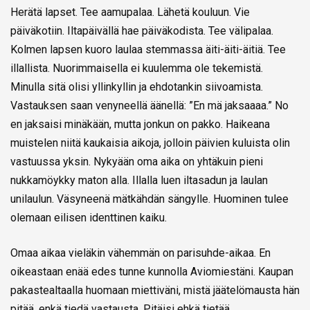
Herätä lapset. Tee aamupalaa. Lähetä kouluun. Vie
päiväkotiin. Iltapäivällä hae päiväkodista. Tee välipalaa.
Kolmen lapsen kuoro laulaa stemmassa äiti-äiti-äitiä. Tee
illallista. Nuorimmaisella ei kuulemma ole tekemistä.
Minulla sitä olisi yllinkyllin ja ehdotankin siivoamista.
Vastauksen saan venyneellä äänellä: ”En mä jaksaaaa.” No
en jaksaisi minäkään, mutta jonkun on pakko. Haikeana
muistelen niitä kaukaisia aikoja, jolloin päivien kuluista olin
vastuussa yksin. Nykyään oma aika on yhtäkuin pieni
nukkamöykky maton alla. Illalla luen iltasadun ja laulan
unilaulun. Väsyneenä mätkähdän sängylle. Huominen tulee
olemaan eilisen identtinen kaiku.
Omaa aikaa vieläkin vähemmän on parisuhde-aikaa. En
oikeastaan enää edes tunne kunnolla Aviomiestäni. Kaupan
pakastealtaalla huomaan miettiväni, mistä jäätelömausta hän
pitää, enkä tiedä vastausta. Pitäisi ehkä tietää.