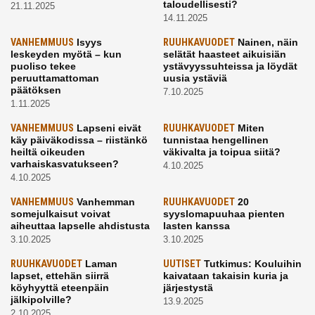
taloudellisesti?
21.11.2025
14.11.2025
VANHEMMUUS
Isyys
RUUHKAVUODET
Nainen, näin
leskeyden myötä – kun
selätät haasteet aikuisiän
puoliso tekee
ystävyyssuhteissa ja löydät
peruuttamattoman
uusia ystäviä
päätöksen
7.10.2025
1.11.2025
VANHEMMUUS
Lapseni eivät
RUUHKAVUODET
Miten
käy päiväkodissa – riistänkö
tunnistaa hengellinen
heiltä oikeuden
väkivalta ja toipua siitä?
varhaiskasvatukseen?
4.10.2025
4.10.2025
VANHEMMUUS
Vanhemman
RUUHKAVUODET
20
somejulkaisut voivat
syyslomapuuhaa pienten
aiheuttaa lapselle ahdistusta
lasten kanssa
3.10.2025
3.10.2025
RUUHKAVUODET
Laman
UUTISET
Tutkimus: Kouluihin
lapset, ettehän siirrä
kaivataan takaisin kuria ja
köyhyyttä eteenpäin
järjestystä
jälkipolville?
13.9.2025
2.10.2025