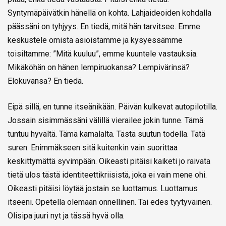
Syntymäpäivätkin hänellä on kohta. Lahjaideoiden kohdalla
päässäni on tyhjyys. En tiedä, mitä hän tarvitsee. Emme
keskustele omista asioistamme ja kysyessämme
toisiltamme: ”Mitä kuuluu”, emme kuuntele vastauksia.
Mikäköhän on hänen lempiruokansa? Lempivärinsä?
Elokuvansa? En tiedä.
Eipä sillä, en tunne itseänikään. Päivän kulkevat autopilotilla.
Jossain sisimmässäni välillä vierailee jokin tunne. Tämä
tuntuu hyvältä. Tämä kamalalta. Tästä suutun todella. Tätä
suren. Enimmäkseen sitä kuitenkin vain suorittaa
keskittymättä syvimpään. Oikeasti pitäisi kaiketi jo raivata
tietä ulos tästä identiteettikriisistä, joka ei vain mene ohi.
Oikeasti pitäisi löytää jostain se luottamus. Luottamus
itseeni. Opetella olemaan onnellinen. Tai edes tyytyväinen.
Olisipa juuri nyt ja tässä hyvä olla.