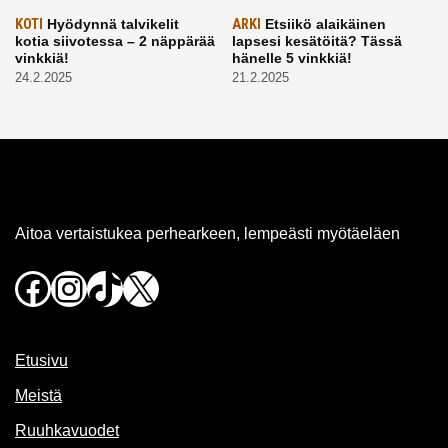
KOTI
Hyödynnä talvikelit
ARKI
Etsiikö alaikäinen
kotia siivotessa – 2 näppärää
lapsesi kesätöitä? Tässä
vinkkiä!
hänelle 5 vinkkiä!
24.2.2025
21.2.2025
Aitoa vertaistukea perhearkeen, lempeästi myötäeläen
Facebook
Instagram
TikTok
X
Etusivu
Meistä
Ruuhkavuodet