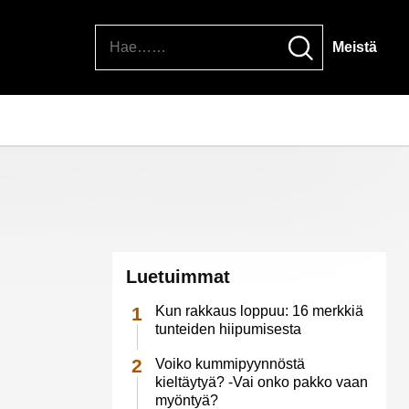
Hae
Meistä
Luetuimmat
Kun rakkaus loppuu: 16 merkkiä
tunteiden hiipumisesta
Voiko kummipyynnöstä
kieltäytyä? -Vai onko pakko vaan
myöntyä?