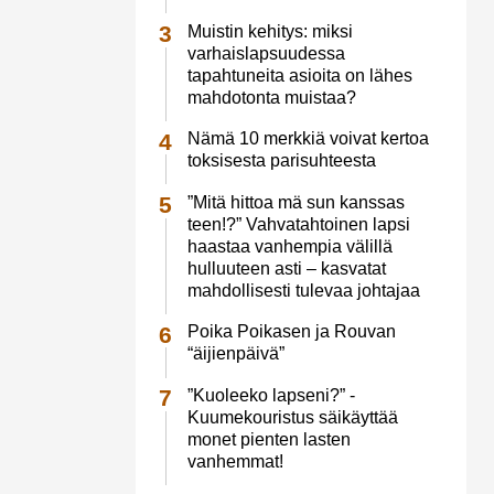
Muistin kehitys: miksi
varhaislapsuudessa
tapahtuneita asioita on lähes
mahdotonta muistaa?
Nämä 10 merkkiä voivat kertoa
toksisesta parisuhteesta
”Mitä hittoa mä sun kanssas
teen!?” Vahvatahtoinen lapsi
haastaa vanhempia välillä
hulluuteen asti – kasvatat
mahdollisesti tulevaa johtajaa
Poika Poikasen ja Rouvan
“äijienpäivä”
”Kuoleeko lapseni?” -
Kuumekouristus säikäyttää
monet pienten lasten
vanhemmat!