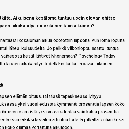
tkiltä. Aikuisena kesäloma tuntuu usein olevan ohitse
psen aikakäsitys on erilainen kuin aikuisen?
hartaasti kesäloman alkua odotettiin lapsena. Kun loma lopulta
tui lähes ikuisuudelta. Jo pelkkä viikonloppu saattoi tuntua
ssä vaiheessa kesät lähtivät lyhenemään? Psychology Today -
ttä lapsen aikakäsitys todellakin tuntuu eroavan aikuisen
tä
 lapsen elämän pituus, tai tässä tapauksessa lyhyys.
uksessa yksi vuosi edustaa kymmentä prosenttia lapsen koko
 ihmisen elämästä yksi vuosi edustaa vain kahta prosenttia.
psesta esimerkiksi kesäloma tuntuu todella pitkältä, onhan kesä
n koko elämää verrattuna aikuiseen.