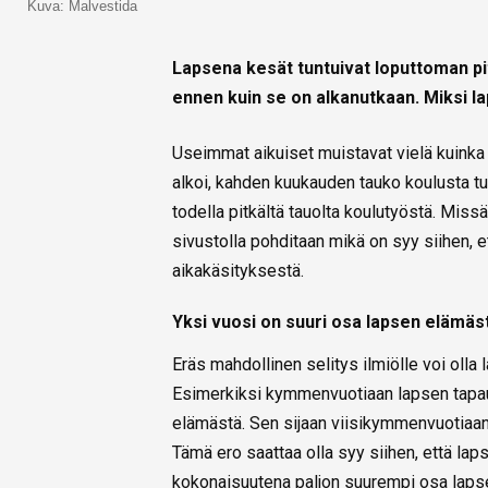
Kuva: Malvestida
Lapsena kesät tuntuivat loputtoman pi
ennen kuin se on alkanutkaan. Miksi la
Useimmat aikuiset muistavat vielä kuinka 
alkoi, kahden kuukauden tauko koulusta tun
todella pitkältä tauolta koulutyöstä. Mi
sivustolla pohditaan mikä on syy siihen, e
aikakäsityksestä.
Yksi vuosi on suuri osa lapsen elämäs
Eräs mahdollinen selitys ilmiölle voi olla
Esimerkiksi kymmenvuotiaan lapsen tapa
elämästä. Sen sijaan viisikymmenvuotiaan
Tämä ero saattaa olla syy siihen, että la
kokonaisuutena paljon suurempi osa lapse