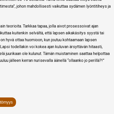
timesta”, johon mahdollisesti vaikuttaa sydämen lyöntitiheys ja
vain teorioita. Tarkkaa tapaa, jolla aivot prosessoivat ajan
ikuttaa kuitenkin selvältä, että lapsen aikakäsitys syystä tai
mä on hyvä ottaa huomioon, kun joutuu kohtaamaan lapsen
Lapsi todellakin voi kokea ajan kuluvan ärsyttävän hitaasti,
ielä juurikaan ole kulunut. Tämän muistaminen saattaa helpottaa
uluu jälleen kerran nurisevalla äänellä “ollaanko jo perillä?!”
ttömyys