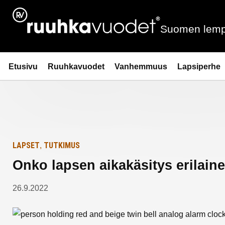
Siirry
Etusivulle
sisältöön
Suomen lemp
Ruuhkavuodet.fi
Etusivu
Ruuhkavuodet
Vanhemmuus
Lapsiperhe
LAPSET
TUTKIMUS
,
Onko lapsen aikakäsitys erilain
26.9.2022