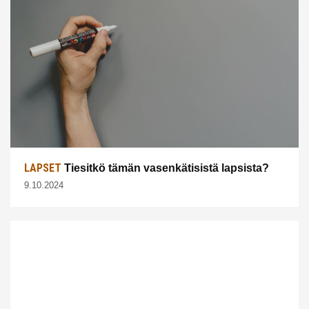
LAPSET
Tiesitkö tämän vasenkätisistä lapsista?
9.10.2024