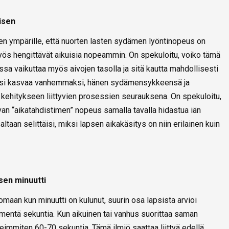
isen
en ympärille, että nuorten lasten sydämen lyöntinopeus on
yös hengittävät aikuisia nopeammin. On spekuloitu, voiko tämä
 vaikuttaa myös aivojen tasolla ja sitä kautta mahdollisesti
apsi kasvaa vanhemmaksi, hänen sydämensykkeensä ja
 kehitykseen liittyvien prosessien seurauksena. On spekuloitu,
van “aikatahdistimen” nopeus samalla tavalla hidastua iän
taan selittäisi, miksi lapsen aikakäsitys on niin erilainen kuin
sen minuutti
maan kun minuutti on kulunut, suurin osa lapsista arvioi
mentä sekuntia. Kun aikuinen tai vanhus suorittaa saman
eimmiten 60-70 sekuntia. Tämä ilmiö saattaa liittyä edellä