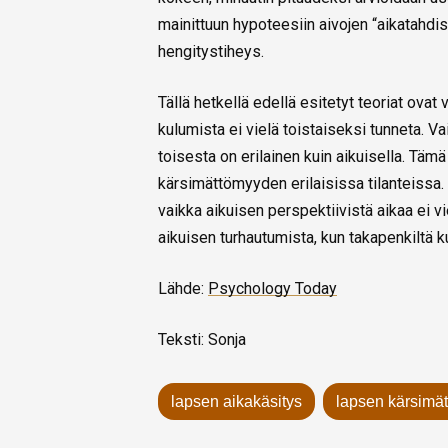
mainittuun hypoteesiin aivojen “aikatahdis
hengitystiheys.
Tällä hetkellä edellä esitetyt teoriat ovat 
kulumista ei vielä toistaiseksi tunneta. Va
toisesta on erilainen kuin aikuisella. Tä
kärsimättömyyden erilaisissa tilanteissa. 
vaikka aikuisen perspektiivistä aikaa ei v
aikuisen turhautumista, kun takapenkiltä ku
Lähde:
Psychology Today
Teksti: Sonja
lapsen aikakäsitys
lapsen kärsimä