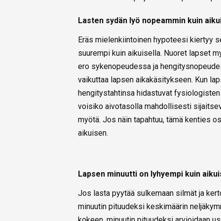
Lasten sydän lyö nopeammin kuin aiku
Eräs mielenkiintoinen hypoteesi kiertyy s
suurempi kuin aikuisella. Nuoret lapset m
ero sykenopeudessa ja hengitysnopeudessa
vaikuttaa lapsen aikakäsitykseen. Kun l
hengitystahtinsa hidastuvat fysiologisten
voisiko aivotasolla mahdollisesti sijaitse
myötä. Jos näin tapahtuu, tämä kenties osal
aikuisen.
Lapsen minuutti on lyhyempi kuin aikui
Jos lasta pyytää sulkemaan silmät ja kerto
minuutin pituudeksi keskimäärin neljäkym
kokeen, minuutin pituudeksi arvioidaan us