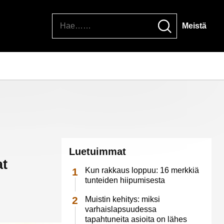
Hae
Meistä
Luetuimmat
at
Kun rakkaus loppuu: 16 merkkiä
tunteiden hiipumisesta
Muistin kehitys: miksi
varhaislapsuudessa
tapahtuneita asioita on lähes