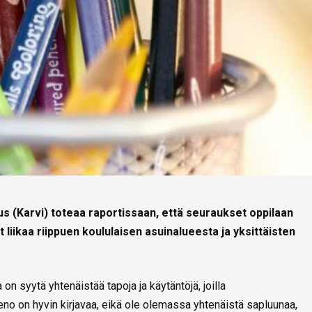
us (Karvi) toteaa raportissaan, että seuraukset oppilaan
t liikaa riippuen koululaisen asuinalueesta ja yksittäisten
 syytä yhtenäistää tapoja ja käytäntöjä, joilla
no on hyvin kirjavaa, eikä ole olemassa yhtenäistä sapluunaa,