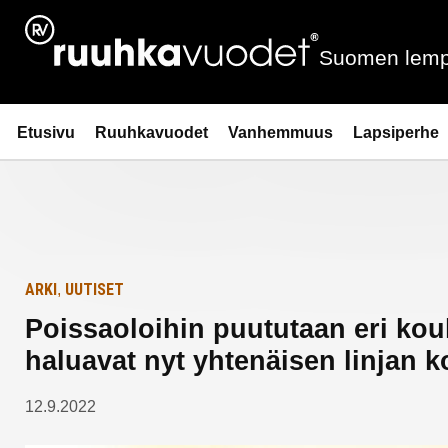
Siirry
Etusivulle
sisältöön
Suomen lemp
Ruuhkavuodet.fi
Etusivu
Ruuhkavuodet
Vanhemmuus
Lapsiperhe
ARKI
UUTISET
,
Poissaoloihin puututaan eri koulu
haluavat nyt yhtenäisen linjan
12.9.2022