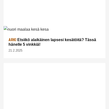
ARKI
Etsiikö alaikäinen lapsesi kesätöitä? Tässä
hänelle 5 vinkkiä!
21.2.2025