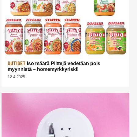
UUTISET
Iso määrä Pilttejä vedetään pois
myynnistä – homemyrkkyriski!
12.4.2025