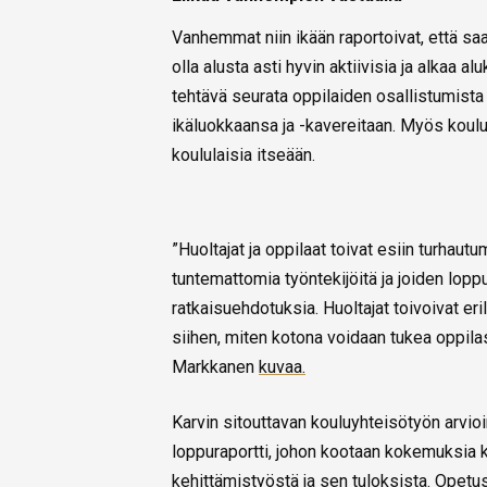
Vanhemmat niin ikään raportoivat, että s
olla alusta asti hyvin aktiivisia ja alkaa 
tehtävä seurata oppilaiden osallistumista 
ikäluokkaansa ja -kavereitaan. Myös koulu
koululaisia itseään.
”Huoltajat ja oppilaat toivat esiin turhautum
tuntemattomia työntekijöitä ja joiden lopp
ratkaisuehdotuksia. Huoltajat toivoivat er
siihen, miten kotona voidaan tukea oppila
Markkanen
kuvaa.
Karvin sitouttavan kouluyhteisötyön arvioin
loppuraportti, johon kootaan kokemuksia k
kehittämistyöstä ja sen tuloksista. Opetu