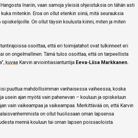
Hangosta Inariin, vaan samoja yleisiä ohjeistuksia on tähän asti
i kuka mitenkin. Eroa on ollut etenkin siinä, mitä seurauksia
n opiskelijoille. On ollut täysin koulusta kiinni, miten ja miten
untirajoissa osoittaa, että eri toimijatahot ovat tulkinneet eri
tai on ongelmallinen. Tämä tulos osoittaa, että on tarpeellista
a”,
kuvaa
Karvin arviointiasiantuntija
Eeva-Liisa Markkanen.
täisi puuttua mahdollisimman vanhaisessa vaiheessa, koska
 ja usein ajan myötä vain pahenevan – kouluun ja opiskeluun
ajan vain vaikeampaa ja vaikeampaa. Merkittävää on, että Karvin
malaisvanhemmista on ollut huolissaan oman lapsensa
udesta mennä kouluun tai oman lapsen poissaoloista.