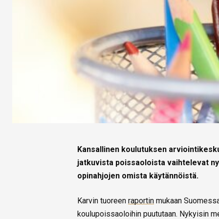
Kansallinen koulutuksen arviointikesk
jatkuvista poissaoloista vaihtelevat ny
opinahjojen omista käytännöistä.
Karvin tuoreen
raportin
mukaan Suomessa on
koulupoissaoloihin puututaan. Nykyisin me