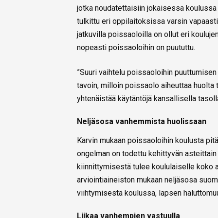
jotka noudatettaisiin jokaisessa koulussa 
tulkittu eri oppilaitoksissa varsin vapaast
jatkuvilla poissaoloilla on ollut eri kouluje
nopeasti poissaoloihin on puututtu.
”Suuri vaihtelu poissaoloihin puuttumisen t
tavoin, milloin poissaolo aiheuttaa huolta 
yhtenäistää käytäntöjä kansallisella tasoll
Neljäsosa vanhemmista huolissaan
Karvin mukaan poissaoloihin koulusta pi
ongelman on todettu kehittyvän asteittain
kiinnittymisestä tulee koululaiselle koko 
arviointiaineiston mukaan neljäsosa suo
viihtymisestä koulussa, lapsen haluttomu
Liikaa vanhempien vastuulla