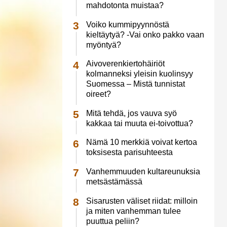
mahdotonta muistaa?
Voiko kummipyynnöstä
kieltäytyä? -Vai onko pakko vaan
myöntyä?
Aivoverenkiertohäiriöt
kolmanneksi yleisin kuolinsyy
Suomessa – Mistä tunnistat
oireet?
Mitä tehdä, jos vauva syö
kakkaa tai muuta ei-toivottua?
Nämä 10 merkkiä voivat kertoa
toksisesta parisuhteesta
Vanhemmuuden kultareunuksia
metsästämässä
Sisarusten väliset riidat: milloin
ja miten vanhemman tulee
puuttua peliin?