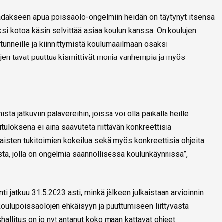
aadakseen apua poissaolo-ongelmiin heidän on täytynyt itsensä
aluksi kotoa käsin selvittää asiaa koulun kanssa. On koulujen
tunneille ja kiinnittymistä koulumaailmaan osaksi
jen tavat puuttua kismittivät monia vanhempia ja myös
ista jatkuviin palavereihin, joissa voi olla paikalla heille
utuloksena ei aina saavuteta riittävän konkreettisia
ilaisten tukitoimien kokeilua sekä myös konkreettisia ohjeita
sta, jolla on ongelmia säännöllisessä koulunkäynnissä”,
ti jatkuu 31.5.2023 asti, minkä jälkeen julkaistaan arvioinnin
oulupoissaolojen ehkäisyyn ja puuttumiseen liittyvästä
shallitus on jo nyt antanut koko maan kattavat
ohjeet