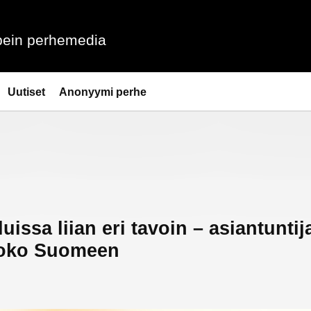
ein perhemedia
Uutiset
Anonyymi perhe
issa liian eri tavoin – asiantuntij
 koko Suomeen