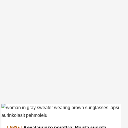
LAPSET
Kevätaurinko porottaa: Muista suojata