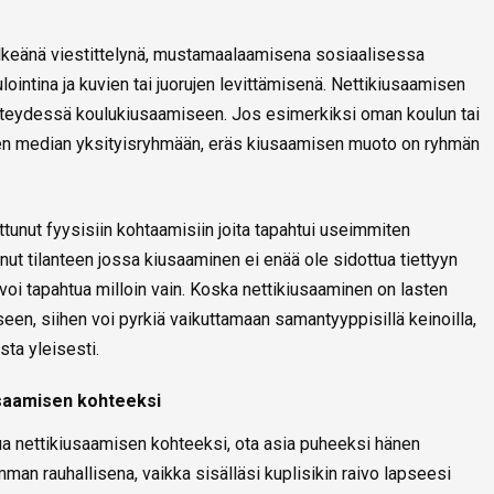
ilkeänä viestittelynä, mustamaalaamisena sosiaalisessa
intina ja kuvien tai juorujen levittämisenä. Nettikiusaamisen
hteydessä koulukiusaamiseen. Jos esimerkiksi oman koulun tai
sen median yksityisryhmään, eräs kiusaamisen muoto on ryhmän
tunut fyysisiin kohtaamisiin joita tapahtui useimmiten
onut tilanteen jossa kiusaaminen ei enää ole sidottua tiettyyn
voi tapahtua milloin vain. Koska nettikiusaaminen on lasten
en, siihen voi pyrkiä vaikuttamaan samantyyppisillä keinoilla,
sta yleisesti.
usaamisen kohteeksi
tua nettikiusaamisen kohteeksi, ota asia puheeksi hänen
an rauhallisena, vaikka sisälläsi kuplisikin raivo lapseesi