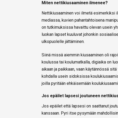
Miten nettikiusaaminen ilmenee?
Nettikiusaaminen voi ilmetä esimerkiksi 
mediassa, kuvien pahantahtoisena manipulo
on tutkimuksissa havaittu olevan usein y
luokan lapset kuuluvat johonkin sosiaali
ulkopuolelle jättäminen.
Siinä missä aiemmin kiusaaminen oli rajoit
koulussa tai koulumatkalla, digiaika on lu
aikaan ja paikkaan, vaan käytännössä sitä 
kohdalla usein sidoksissa koulukiusaamise
joilla pyritään ehkäisemään koulukiusaami
Jos epäilet lapsesi joutuneen nettiki
Jos epäilet että lapsesi on saattanut jou
kanssaan. Pyri itse pysymään mahdollisimm