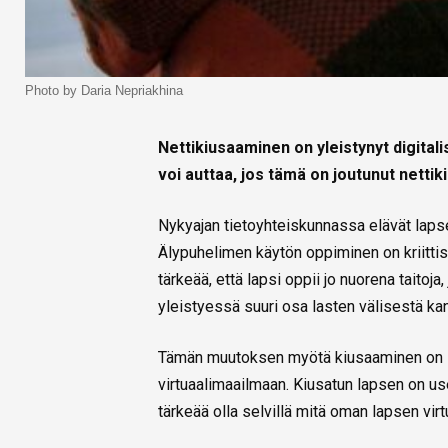
Photo by Daria Nepriakhina
Nettikiusaaminen on yleistynyt digita
voi auttaa, jos tämä on joutunut netti
Nykyajan tietoyhteiskunnassa elävät lapse
Älypuhelimen käytön oppiminen on kriittis
tärkeää, että lapsi oppii jo nuorena taitoj
yleistyessä suuri osa lasten välisestä kan
Tämän muutoksen myötä kiusaaminen on siir
virtuaalimaailmaan. Kiusatun lapsen on u
tärkeää olla selvillä mitä oman lapsen vir