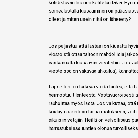
kohdistuvan huonon kohtelun takia. Pyri 
somealustalla kiusaaminen on pääasiassa ta
olleet ja miten usein niitä on lähetetty?
Jos paljastuu että lastasi on kiusattu hyvin
viesteistä ottaa talteen mahdollisia jatk
vastaamatta kiusaaviin viesteihin. Jos vai
viesteissä on vakavaa uhkailua), kannattaa
Lapsellesi on tärkeää voida tuntea, että 
hermostuu tilanteesta. Vastavuoroisesti a
rauhoittaa myös lasta. Jos vaikuttaa, ett
kouluympäristöön tai harrastukseen, voit 
aikuisiin vetäjiin. Heillä on velvollisuus 
harrastuksissa tuntien olonsa turvalliseks