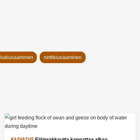
lukiusaaminen
nettikiusaaminen
KASVATUS
Eläinrakkautta kannattaa alkaa