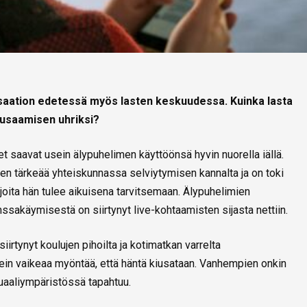
lisaation edetessä myös lasten keskuudessa. Kuinka lasta
kiusaamisen uhriksi?
t saavat usein älypuhelimen käyttöönsä hyvin nuorella iällä.
en tärkeää yhteiskunnassa selviytymisen kannalta ja on toki
a, joita hän tulee aikuisena tarvitsemaan. Älypuhelimien
ssakäymisestä on siirtynyt live-kohtaamisten sijasta nettiin.
tynyt koulujen pihoilta ja kotimatkan varrelta
sein vaikeaa myöntää, että häntä kiusataan. Vanhempien onkin
tuaaliympäristössä tapahtuu.