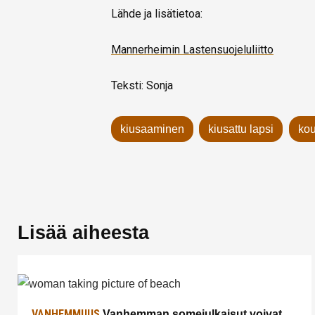
Lähde ja lisätietoa:
Mannerheimin Lastensuojeluliitto
Teksti: Sonja
kiusaaminen
kiusattu lapsi
kou
Lisää aiheesta
VANHEMMUUS
Vanhemman somejulkaisut voivat