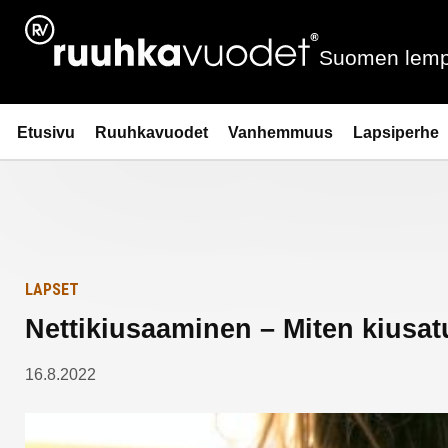
Siirry
Etusivulle
sisältöön
Suomen lemp
Ruuhkavuodet.fi
Etusivu
Ruuhkavuodet
Vanhemmuus
Lapsiperhe
LAPSET
Nettikiusaaminen – Miten kiusatu
16.8.2022