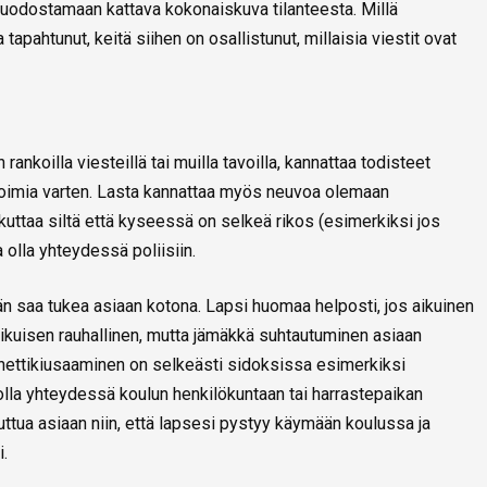
muodostamaan kattava kokonaiskuva tilanteesta. Millä
pahtunut, keitä siihen on osallistunut, millaisia viestit ovat
 rankoilla viesteillä tai muilla tavoilla, kannattaa todisteet
otoimia varten. Lasta kannattaa myös neuvoa olemaan
kuttaa siltä että kyseessä on selkeä rikos (esimerkiksi jos
 olla yhteydessä poliisiin.
hän saa tukea asiaan kotona. Lapsi huomaa helposti, jos aikuinen
ikuisen rauhallinen, mutta jämäkkä suhtautuminen asiaan
ä nettikiusaaminen on selkeästi sidoksissa esimerkiksi
olla yhteydessä koulun henkilökuntaan tai harrastepaikan
puuttua asiaan niin, että lapsesi pystyy käymään koulussa ja
i.