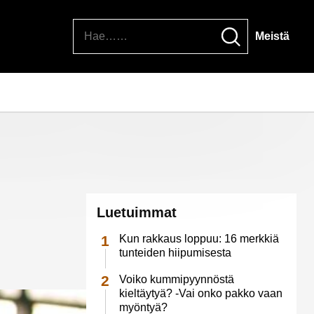
Hae
Meistä
Luetuimmat
Kun rakkaus loppuu: 16 merkkiä
tunteiden hiipumisesta
Voiko kummipyynnöstä
kieltäytyä? -Vai onko pakko vaan
myöntyä?