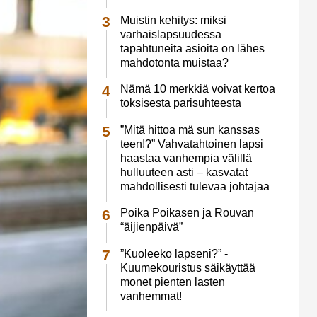
Muistin kehitys: miksi
varhaislapsuudessa
tapahtuneita asioita on lähes
mahdotonta muistaa?
Nämä 10 merkkiä voivat kertoa
toksisesta parisuhteesta
”Mitä hittoa mä sun kanssas
teen!?” Vahvatahtoinen lapsi
haastaa vanhempia välillä
hulluuteen asti – kasvatat
mahdollisesti tulevaa johtajaa
Poika Poikasen ja Rouvan
“äijienpäivä”
”Kuoleeko lapseni?” -
Kuumekouristus säikäyttää
monet pienten lasten
vanhemmat!