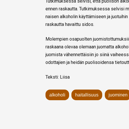
Tutkimuksessa selvisi, että puolison alkoh
ennen raskautta. Tutkimuksessa selvisi m
naisen alkoholin käyttämiseen ja juotuihin
raskautta havaittu sidos.
Molempien osapuolten juomistottumuksiin o
raskaana olevaa olemaan juomatta alkoholia 
juomista vähennettäisiin jo siinä vaiheess
odottajien ja heidän puolisoidensa tietout
Teksti: Liisa
alkoholi
haitallisuus
juominen