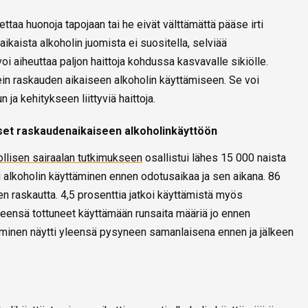
ettaa huonoja tapojaan tai he eivät välttämättä pääse irti
ikaista alkoholin juomista ei suositella, selviää
 voi aiheuttaa paljon haittoja kohdussa kasvavalle sikiölle.
in raskauden aikaiseen alkoholin käyttämiseen. Se voi
ja kehitykseen liittyviä haittoja.
set raskaudenaikaiseen alkoholinkäyttöön
ollisen sairaalan tutkimukseen
osallistui lähes 15 000 naista
i alkoholin käyttäminen ennen odotusaikaa ja sen aikana. 86
nen raskautta. 4,5 prosenttia jatkoi käyttämistä myös
leensä tottuneet käyttämään runsaita määriä jo ennen
äminen näytti yleensä pysyneen samanlaisena ennen ja jälkeen