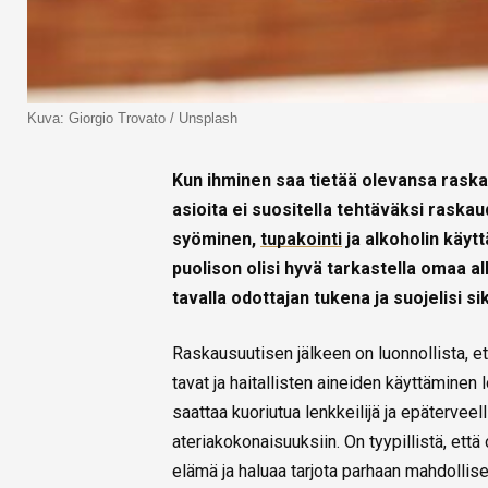
Kuva: Giorgio Trovato / Unsplash
Kun ihminen saa tietää olevansa raska
asioita ei suositella tehtäväksi raskau
syöminen,
tupakointi
ja alkoholin käy
puolison olisi hyvä tarkastella omaa al
tavalla odottajan tukena ja suojelisi sik
Raskausuutisen jälkeen on luonnollista, et
tavat ja haitallisten aineiden käyttämin
saattaa kuoriutua lenkkeilijä ja epäterveel
ateriakokonaisuuksiin. On tyypillistä, ett
elämä ja haluaa tarjota parhaan mahdollise