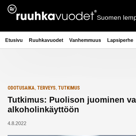
Siirry
Etusivulle
sisältöön
Suomen lemp
Ruuhkavuodet.fi
Etusivu
Ruuhkavuodet
Vanhemmuus
Lapsiperhe
ODOTUSAIKA
TERVEYS
TUTKIMUS
,
,
Tutkimus: Puolison juominen va
alkoholinkäyttöön
4.8.2022