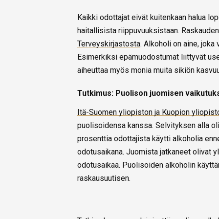
Kaikki odottajat eivät kuitenkaan halua lop
haitallisista riippuvuuksistaan. Raskaudena
Terveyskirjastosta
. Alkoholi on aine, joka
Esimerkiksi epämuodostumat liittyvät use
aiheuttaa myös monia muita sikiön kasvuun 
Tutkimus: Puolison juomisen vaikutuk
Itä-Suomen yliopiston ja Kuopion yliopist
puolisoidensa kanssa. Selvityksen alla ol
prosenttia odottajista käytti alkoholia en
odotusaikana. Juomista jatkaneet olivat y
odotusaikaa. Puolisoiden alkoholin käytt
raskausuutisen.