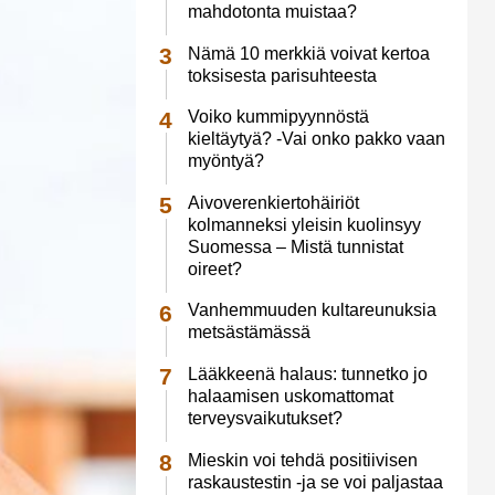
mahdotonta muistaa?
Nämä 10 merkkiä voivat kertoa
toksisesta parisuhteesta
Voiko kummipyynnöstä
kieltäytyä? -Vai onko pakko vaan
myöntyä?
Aivoverenkiertohäiriöt
kolmanneksi yleisin kuolinsyy
Suomessa – Mistä tunnistat
oireet?
Vanhemmuuden kultareunuksia
metsästämässä
Lääkkeenä halaus: tunnetko jo
halaamisen uskomattomat
terveysvaikutukset?
Mieskin voi tehdä positiivisen
raskaustestin -ja se voi paljastaa