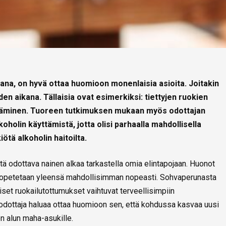
ana, on hyvä ottaa huomioon monenlaisia asioita. Joitakin
den aikana. Tällaisia ovat esimerkiksi: tiettyjen ruokien
ttäminen. Tuoreen tutkimuksen mukaan myös odottajan
koholin käyttämistä, jotta olisi parhaalla mahdollisella
iötä alkoholin haitoilta.
tä odottava nainen alkaa tarkastella omia elintapojaan. Huonot
en lopetetaan yleensä mahdollisimman nopeasti. Sohvaperunasta
liset ruokailutottumukset vaihtuvat terveellisimpiin
ä odottaja haluaa ottaa huomioon sen, että kohdussa kasvaa uusi
n alun maha-asukille.