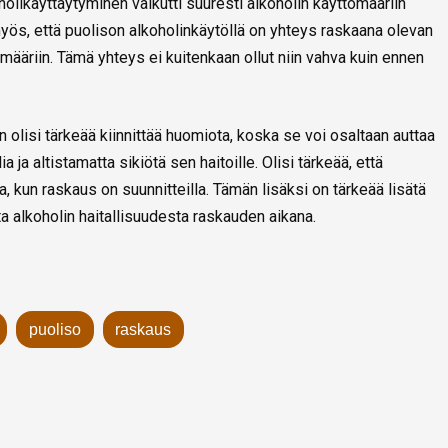
olikäyttäytyminen vaikutti suuresti alkoholin käyttömääriin
yös, että puolison alkoholinkäytöllä on yhteys raskaana olevan
 määriin. Tämä yhteys ei kuitenkaan ollut niin vahva kuin ennen
lisi tärkeää kiinnittää huomiota, koska se voi osaltaan auttaa
ja altistamatta sikiötä sen haitoille. Olisi tärkeää, että
a, kun raskaus on suunnitteilla. Tämän lisäksi on tärkeää lisätä
ta alkoholin haitallisuudesta raskauden aikana.
puoliso
raskaus