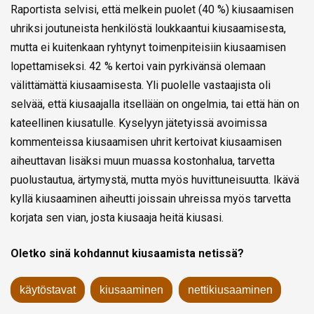
Raportista selvisi, että melkein puolet (40 %) kiusaamisen
uhriksi joutuneista henkilöstä loukkaantui kiusaamisesta,
mutta ei kuitenkaan ryhtynyt toimenpiteisiin kiusaamisen
lopettamiseksi. 42 % kertoi vain pyrkivänsä olemaan
välittämättä kiusaamisesta. Yli puolelle vastaajista oli
selvää, että kiusaajalla itsellään on ongelmia, tai että hän on
kateellinen kiusatulle. Kyselyyn jätetyissä avoimissa
kommenteissa kiusaamisen uhrit kertoivat kiusaamisen
aiheuttavan lisäksi muun muassa kostonhalua, tarvetta
puolustautua, ärtymystä, mutta myös huvittuneisuutta. Ikävä
kyllä kiusaaminen aiheutti joissain uhreissa myös tarvetta
korjata sen vian, josta kiusaaja heitä kiusasi.
Oletko sinä kohdannut kiusaamista netissä?
käytöstavat
kiusaaminen
nettikiusaaminen