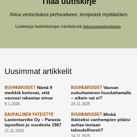
Tilaa uutiskirje
Aitoa vertaistukea perhearkeen, lempeästi myötäeläen
Lisätietoja henkilötietojen käsittelystä
tietosuojaselosteesta
.
Uusimmat artikkelit
RUUHKAVUODET
Nämä 9
RUUHKAVUODET
Vauvan
merkkiä kertovat, että
nukuttaminen huudattamalla
vauvasi rakastaa sinua
– oikein vai ei?
8.1.2026
24.11.2025
KAUPALLINEN YHTEISTYÖ
RUUHKAVUODET
Minkä
Lastentarvike Oy – Parasta
ikäiseksi vanhempien pitäisi
lapsellesi jo vuodesta 1967
auttaa lastaan
taloudellisesti?
21.11.2025
14.11.2025