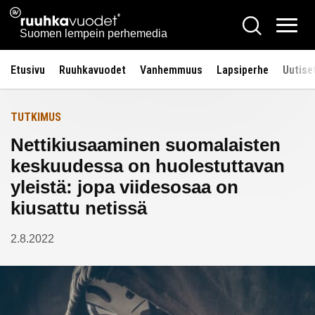
Siirry
Ruuhkavuodet.fi
Hae
Etusivulle
sisältöön
Vali
Suomen lempein perhemedia
Etusivu
Ruuhkavuodet
Vanhemmuus
Lapsiperhe
Uutise
TUTKIMUS
Nettikiusaaminen suomalaisten
keskuudessa on huolestuttavan
yleistä: jopa viidesosaa on
kiusattu netissä
2.8.2022