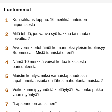
Luetuimmat
Kun rakkaus loppuu: 16 merkkiä tunteiden
hiipumisesta
Mitä tehdä, jos vauva syö kakkaa tai muuta ei-
toivottua?
Aivoverenkiertohäiriöt kolmanneksi yleisin kuolinsyy
Suomessa – Mistä tunnistat oireet?
Nämä 10 merkkiä voivat kertoa toksisesta
parisuhteesta
Muistin kehitys: miksi varhaislapsuudessa
tapahtuneita asioita on lähes mahdotonta muistaa?
Voiko kummipyynnöstä kieltäytyä? -Vai onko pakko
vaan myöntyä?
”Lapsenne on autistinen”