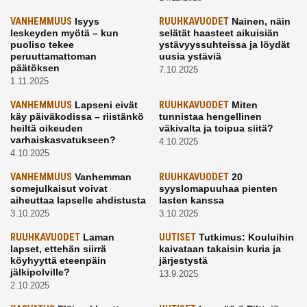
VANHEMMUUS
Isyys
RUUHKAVUODET
Nainen, näin
leskeyden myötä – kun
selätät haasteet aikuisiän
puoliso tekee
ystävyyssuhteissa ja löydät
peruuttamattoman
uusia ystäviä
päätöksen
7.10.2025
1.11.2025
VANHEMMUUS
Lapseni eivät
RUUHKAVUODET
Miten
käy päiväkodissa – riistänkö
tunnistaa hengellinen
heiltä oikeuden
väkivalta ja toipua siitä?
varhaiskasvatukseen?
4.10.2025
4.10.2025
VANHEMMUUS
Vanhemman
RUUHKAVUODET
20
somejulkaisut voivat
syyslomapuuhaa pienten
aiheuttaa lapselle ahdistusta
lasten kanssa
3.10.2025
3.10.2025
RUUHKAVUODET
Laman
UUTISET
Tutkimus: Kouluihin
lapset, ettehän siirrä
kaivataan takaisin kuria ja
köyhyyttä eteenpäin
järjestystä
jälkipolville?
13.9.2025
2.10.2025