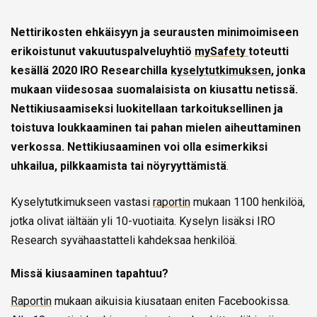
Nettirikosten ehkäisyyn ja seurausten minimoimiseen
erikoistunut vakuutuspalveluyhtiö
mySafety
toteutti
kesällä 2020 IRO Researchilla
kyselytutkimuksen
, jonka
mukaan viidesosaa suomalaisista on kiusattu netissä.
Nettikiusaamiseksi luokitellaan tarkoituksellinen ja
toistuva loukkaaminen tai pahan mielen aiheuttaminen
verkossa. Nettikiusaaminen voi olla esimerkiksi
uhkailua, pilkkaamista tai nöyryyttämistä
.
Kyselytutkimukseen vastasi
raportin
mukaan 1100 henkilöä,
jotka olivat iältään yli 10-vuotiaita. Kyselyn lisäksi IRO
Research syvähaastatteli kahdeksaa henkilöä.
Missä kiusaaminen tapahtuu?
Raportin
mukaan aikuisia kiusataan eniten Facebookissa.