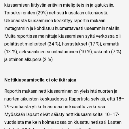
kiusaamisen liittyvän eriäviin mielipiteisiin ja ajatuksiin.
Toiseksi eniten (29%) netissä kiusataan ulkonäöstä.
Ulkonäostä kiusaaminen keskittyy raportin mukaan
instagramiin ja kohdistuu huomattavasti useammin naisiin.
Muita raportissa mainittuja kiusaamisen syitä verkossa oli
poliittiset mielipiteet (24 %), harrastukset (17 %), ammatti
(13 %), seksuaalinen suuntautuminen (10 %), uskonto (7 %)
ja etninen alkuperä (2 %).
Nettikiusaamisella ei ole ikärajaa
Raportin mukaan nettikiusaaminen on yleisintä nuorten ja
nuorten aikuisten keskuudessa. Raportista selviää, että 18–
29-vuotiaista yli kolmasosaa on kiusattu verkossa.
Myöskään lapset eivät säästy nettikiusaamiselta: 10–17-
vuotiaista melkein kolmasosaa on kiusattu netissä. Lasten