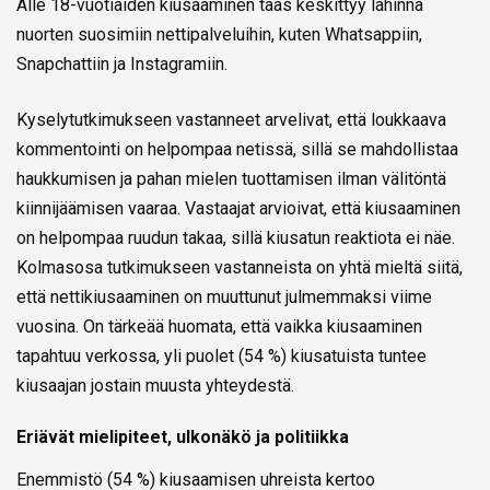
Alle 18-vuotiaiden kiusaaminen taas keskittyy lähinnä
nuorten suosimiin nettipalveluihin, kuten Whatsappiin,
Snapchattiin ja Instagramiin.
Kyselytutkimukseen vastanneet arvelivat, että loukkaava
kommentointi on helpompaa netissä, sillä se mahdollistaa
haukkumisen ja pahan mielen tuottamisen ilman välitöntä
kiinnijäämisen vaaraa. Vastaajat arvioivat, että kiusaaminen
on helpompaa ruudun takaa, sillä kiusatun reaktiota ei näe.
Kolmasosa tutkimukseen vastanneista on yhtä mieltä siitä,
että nettikiusaaminen on muuttunut julmemmaksi viime
vuosina. On tärkeää huomata, että vaikka kiusaaminen
tapahtuu verkossa, yli puolet (54 %) kiusatuista tuntee
kiusaajan jostain muusta yhteydestä.
Eriävät mielipiteet, ulkonäkö ja politiikka
Enemmistö (54 %) kiusaamisen uhreista kertoo