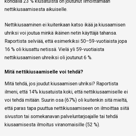
kohdalla 23 % kiusatuista on joutunut ilmoittamaan
nettikiusaamisesta aikuiselle.
Nettikiusaaminen ei kuitenkaan katso ikää ja kiusaamisen
uhriksi voi joutua minkä ikäinen netin käyttäjä tahansa.
Raportista selviää, että esimerkiksi 50–59-vuotiaista jopa
16 % oli kiusattu netissä. Vielä yli 59-vuotiaista
nettikiusaamisen uhreiksi oli joutunut 6 %.
Mitä nettikiusaamiselle voi tehdä?
Mitä tehdä, jos joudut kiusaamisen uhriksi? Raportista
ilmeni, että 14% kiusatuista koki, että nettikiusaamiselle ei
voi tehdä mitään. Suurin osa (67%) oli kuitenkin sitä mieltä,
että paras tapa puuttua nettikiusaamiseen on ilmoittaa siitä
sivuston tai somekanavan palveluntarjoajalle tai tehdä
kiusaamisesta ilmoitus viranomaisille (52 %).