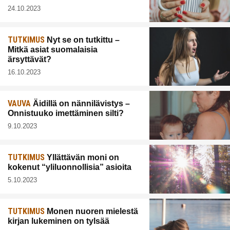
24.10.2023
TUTKIMUS
Nyt se on tutkittu –
Mitkä asiat suomalaisia
ärsyttävät?
16.10.2023
VAUVA
Äidillä on nännilävistys –
Onnistuuko imettäminen silti?
9.10.2023
TUTKIMUS
Yllättävän moni on
kokenut “yliluonnollisia” asioita
5.10.2023
TUTKIMUS
Monen nuoren mielestä
kirjan lukeminen on tylsää