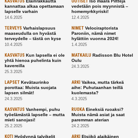
KASVATUS
Eläinrakkautta
UUTISET
Iso määrä Pilttejä
kannattaa alkaa opettamaan
vedetään pois myynnistä –
lapselle varhain
homemyrkkyriski!
14.6.2025
12.4.2025
TERVEYS
Varhaislapsuus
NIMET
Velociraptorista
maaseudulla on hyvästä
Paroniin, nämä nimet
terveydelle – tästä on kyse
hylättiin vuonna 2024!
10.4.2025
1.4.2025
KASVATUS
Kun lapsella ei ole
MATKAILU
Radisson Blu Hotel
yhtä hienoa puhelinta kuin
Oulu
kavereilla
24.3.2025
25.3.2025
LAPSET
Kevätaurinko
ARKI
Vaikea, mutta tärkeä
porottaa: Muista suojata
aihe: Puhutaanhan teillä
lapsen silmät!
kuolemasta?
24.3.2025
4.3.2025
KASVATUS
Vanhempi, puhu
RUOKA
Eineksiä ruoaksi?
työelämästä lapselle – mutta
Muista nämä asiat ja saat
mieti sanojasi!
paremman aterian
25.2.2025
24.2.2025
KOTI
Hyödynnä talvikelit
ARKI
Etsiikö alaikäinen