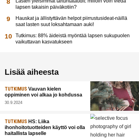
Lasten yleisimmät tartuntataudit: milloin voin viedä
lapsen takaisin päiväkotiin?
Hauskat ja ällistyttävän helpot piirrustusideat-näillä
saat lasten suut loksahtamaan auki!
Tutkimus: 88% äideistä myöntää lapsen sukupuolen
vaikuttavan kasvatukseen
Lisää aiheesta
TUTKIMUS
Vauvan kielen
oppiminen voi alkaa jo kohdussa
30.9.2024
TUTKIMUS
HS: Liika
ihonhoitotuotteiden käyttö voi olla
haitallista lapselle