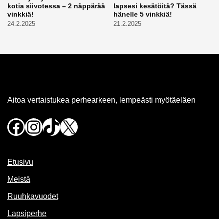
kotia siivotessa – 2 näppärää
lapsesi kesätöitä? Tässä
vinkkiä!
hänelle 5 vinkkiä!
24.2.2025
21.2.2025
Aitoa vertaistukea perhearkeen, lempeästi myötäeläen
Facebook
Instagram
TikTok
X
Etusivu
Meistä
Ruuhkavuodet
Lapsiperhe