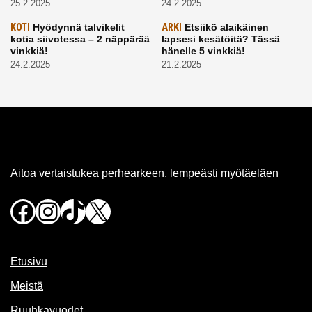
25.2.2025
24.2.2025
KOTI
Hyödynnä talvikelit
ARKI
Etsiikö alaikäinen
kotia siivotessa – 2 näppärää
lapsesi kesätöitä? Tässä
vinkkiä!
hänelle 5 vinkkiä!
24.2.2025
21.2.2025
Aitoa vertaistukea perhearkeen, lempeästi myötäeläen
Facebook
Instagram
TikTok
X
Etusivu
Meistä
Ruuhkavuodet