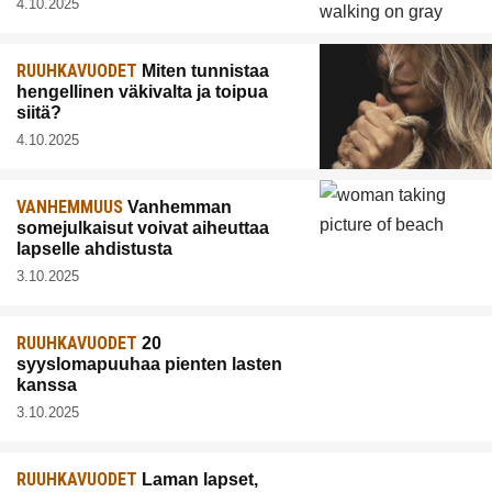
4.10.2025
RUUHKAVUODET
Miten tunnistaa
hengellinen väkivalta ja toipua
siitä?
4.10.2025
VANHEMMUUS
Vanhemman
somejulkaisut voivat aiheuttaa
lapselle ahdistusta
3.10.2025
RUUHKAVUODET
20
syyslomapuuhaa pienten lasten
kanssa
3.10.2025
RUUHKAVUODET
Laman lapset,