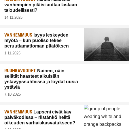
vanhempien pitäisi auttaa lastaan
taloudellisesti?
14.11.2025
VANHEMMUUS
Isyys leskeyden
myötä – kun puoliso tekee
peruuttamattoman päätöksen
1.11.2025
RUUHKAVUODET
Nainen, näin
selätät haasteet aikuisiän
ystävyyssuhteissa ja löydät uusia
ystäviä
7.10.2025
VANHEMMUUS
Lapseni eivät käy
päiväkodissa – riistänkö heiltä
oikeuden varhaiskasvatukseen?