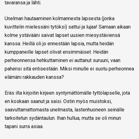
tavaransa ja lähti.
Unelman hautaaminen kolmannesta lapsesta (jonka
kuvittelin mielessäni tytöksi) sattui ja lujaa! Samaan aikaan
kolme ystävääni saivat lapset uusien miesystäviensä
kanssa. Heillä oli jo ennestään lapsia, mutta heidän
kumppaneille lapset olivat ensimmäiset. Heidän
perheonnensa hehkuttaminen ei auttanut suruuni, vaan
pahensi sitä entisestään. Miksi minulle ei suotu perheonnea
elämäni rakkauden kanssa?
Eräs ilta kirjoitin kirjeen syntymättömälle tyttölapselle, jota
en koskaan saanut ja saisi. Ostin myös muistoksi,
saavuttamattomasta unelmasta, lastenhuoneen seinälle
tarkoitetun sydäntaulun. Ihan hullua, mutta se oli minun
tapani surra asiaa.