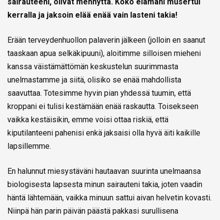
sairauteeni, olivat mennyttä. Koko elämäni musertui
kerralla ja jaksoin elää enää vain lasteni takia!
Erään terveydenhuollon palaverin jälkeen (jolloin en saanut
taaskaan apua selkäkipuuni), aloitimme silloisen mieheni
kanssa väistämättömän keskustelun suurimmasta
unelmastamme ja siitä, olisiko se enää mahdollista
saavuttaa. Totesimme hyvin pian yhdessä tuumin, että
kroppani ei tulisi kestämään enää raskautta. Toisekseen
vaikka kestäisikin, emme voisi ottaa riskiä, että
kiputilanteeni pahenisi enkä jaksaisi olla hyvä äiti kaikille
lapsillemme.
En halunnut miesystäväni hautaavan suurinta unelmaansa
biologisesta lapsesta minun sairauteni takia, joten vaadin
häntä lähtemään, vaikka minuun sattui aivan helvetin kovasti.
Niinpä hän parin päivän päästä pakkasi surullisena