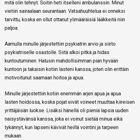
mitä olin tehnyt. Soitin heti itselleni ambulanssin. Minut
vietiin sairaalaan seurantaan. Vatsahuuhtelua ei onneksi
tarvittu, koska en ollut ottanut ylimääräisiä lääkkeitä niin
paljoa.
Aamulla minulle järjestettiin psykiatrin arvio ja siirto
psykiatriselle osastolle. Siitä alkoi pitkä ja hidas
kuntoutuminen. Halusin mahdollisimman pian hyvään
kuntoon ja takaisin kotiin lasteni kanssa, joten olin erittäin
motivoitunut saamaan hoitoa ja apua.
Minulle järjestettiin kotiin enemmän arjen apua ja apua
lasten hoidossa, koska pojat eivät voineet muuttaa kiireisen
yrittäjäisän luokse. Lisäksi hänellä oli pieniä lapsia uuden
naisystävänsä kanssa, joka ei voinut sietää minua eikä
tykännyt, kun lapseni kävivät heillä vointini ja tarpeen
mukaan.