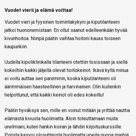
Vuodet vierii ja elämä voittaa!
Vuodet vieri ja fyysinen toimintakykyni ja kiputilanteeni
jatkoi huononemistaan. En ollut saanut edelleenkään hyvää
kivunhoitoa. Niinpä päätin vaihtaa hoitoni kauas toiseen
kaupunkiin.
Uudella kipoliklinikalla tilanteeni otettiin tosissaan ja siellä
kokeiltiin kaikki jäljellä olevat hoitokeinot. Ikävä kyllä minua
ei voitu auttaa sen paremmin, koska kiputilanteeni oli
äärimmäisen haasteellinen ja harvinainen. Olin kuitenkin
helpottunut, että kaikki keinot oli edes kokeiltu!
Päätin hyväksyä sen, mille en voinut mitään ja yrittää nauttia
elämästä kivusta huolimatta. Aloin toteuttamaan muita
unelmiani, kuten hankin koiran ja lähdin kirjoituskurssille.
Pojista kasvoi olosuhteista huolimatta upeita nuoria miehiä,