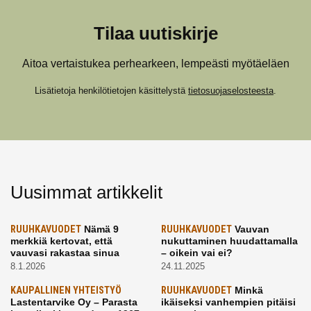
Tilaa uutiskirje
Aitoa vertaistukea perhearkeen, lempeästi myötäeläen
Lisätietoja henkilötietojen käsittelystä
tietosuojaselosteesta
.
Uusimmat artikkelit
RUUHKAVUODET
Nämä 9
RUUHKAVUODET
Vauvan
merkkiä kertovat, että
nukuttaminen huudattamalla
vauvasi rakastaa sinua
– oikein vai ei?
8.1.2026
24.11.2025
KAUPALLINEN YHTEISTYÖ
RUUHKAVUODET
Minkä
Lastentarvike Oy – Parasta
ikäiseksi vanhempien pitäisi