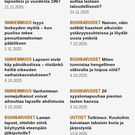
lapsellesi jo vuodesta 1967
auttaa lastaan
taloudellisesti?
21.11.2025
14.11.2025
VANHEMMUUS
Isyys
RUUHKAVUODET
Nainen, näin
leskeyden myötä – kun
selätät haasteet aikuisiän
puoliso tekee
ystävyyssuhteissa ja löydät
peruuttamattoman
uusia ystäviä
päätöksen
7.10.2025
1.11.2025
VANHEMMUUS
Lapseni eivät
RUUHKAVUODET
Miten
käy päiväkodissa – riistänkö
tunnistaa hengellinen
heiltä oikeuden
väkivalta ja toipua siitä?
varhaiskasvatukseen?
4.10.2025
4.10.2025
VANHEMMUUS
Vanhemman
RUUHKAVUODET
20
somejulkaisut voivat
syyslomapuuhaa pienten
aiheuttaa lapselle ahdistusta
lasten kanssa
3.10.2025
3.10.2025
RUUHKAVUODET
Laman
UUTISET
Tutkimus: Kouluihin
lapset, ettehän siirrä
kaivataan takaisin kuria ja
köyhyyttä eteenpäin
järjestystä
jälkipolville?
13.9.2025