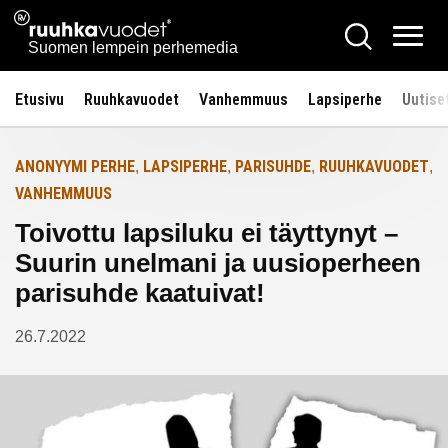
Siirry
Ruuhkavuodet.fi
Hae
Etusivulle
sisältöön
Vali
Suomen lempein perhemedia
Etusivu
Ruuhkavuodet
Vanhemmuus
Lapsiperhe
Uutise
ANONYYMI PERHE
LAPSIPERHE
PARISUHDE
RUUHKAVUODET
,
,
,
,
VANHEMMUUS
Toivottu lapsiluku ei täyttynyt –
Suurin unelmani ja uusioperheen
parisuhde kaatuivat!
26.7.2022