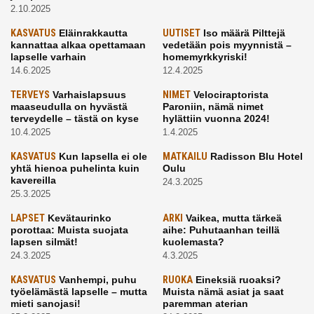
2.10.2025
KASVATUS
Eläinrakkautta
UUTISET
Iso määrä Pilttejä
kannattaa alkaa opettamaan
vedetään pois myynnistä –
lapselle varhain
homemyrkkyriski!
14.6.2025
12.4.2025
TERVEYS
Varhaislapsuus
NIMET
Velociraptorista
maaseudulla on hyvästä
Paroniin, nämä nimet
terveydelle – tästä on kyse
hylättiin vuonna 2024!
10.4.2025
1.4.2025
KASVATUS
Kun lapsella ei ole
MATKAILU
Radisson Blu Hotel
yhtä hienoa puhelinta kuin
Oulu
kavereilla
24.3.2025
25.3.2025
LAPSET
Kevätaurinko
ARKI
Vaikea, mutta tärkeä
porottaa: Muista suojata
aihe: Puhutaanhan teillä
lapsen silmät!
kuolemasta?
24.3.2025
4.3.2025
KASVATUS
Vanhempi, puhu
RUOKA
Eineksiä ruoaksi?
työelämästä lapselle – mutta
Muista nämä asiat ja saat
mieti sanojasi!
paremman aterian