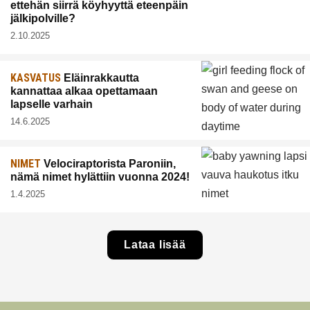
ettehän siirrä köyhyyttä eteenpäin
jälkipolville?
2.10.2025
KASVATUS
Eläinrakkautta
kannattaa alkaa opettamaan
lapselle varhain
14.6.2025
NIMET
Velociraptorista Paroniin,
nämä nimet hylättiin vuonna 2024!
1.4.2025
Lataa lisää