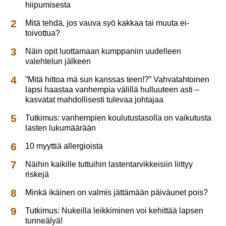
hiipumisesta
Mitä tehdä, jos vauva syö kakkaa tai muuta ei-
toivottua?
Näin opit luottamaan kumppaniin uudelleen
valehtelun jälkeen
”Mitä hittoa mä sun kanssas teen!?” Vahvatahtoinen
lapsi haastaa vanhempia välillä hulluuteen asti –
kasvatat mahdollisesti tulevaa johtajaa
Tutkimus: vanhempien koulutustasolla on vaikutusta
lasten lukumäärään
10 myyttiä allergioista
Näihin kaikille tuttuihin lastentarvikkeisiin liittyy
riskejä
Minkä ikäinen on valmis jättämään päiväunet pois?
Tutkimus: Nukeilla leikkiminen voi kehittää lapsen
tunneälyä!