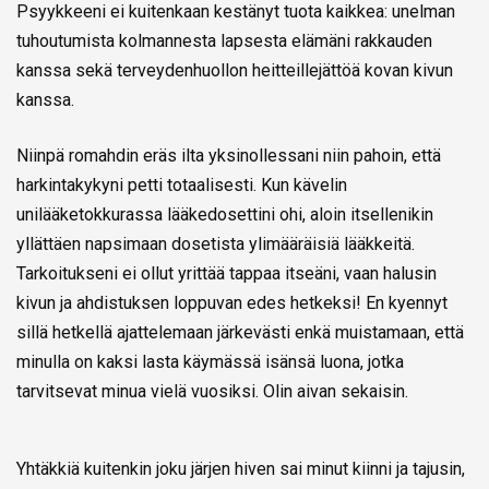
Psyykkeeni ei kuitenkaan kestänyt tuota kaikkea: unelman
tuhoutumista kolmannesta lapsesta elämäni rakkauden
kanssa sekä terveydenhuollon heitteillejättöä kovan kivun
kanssa.
Niinpä romahdin eräs ilta yksinollessani niin pahoin, että
harkintakykyni petti totaalisesti. Kun kävelin
unilääketokkurassa lääkedosettini ohi, aloin itsellenikin
yllättäen napsimaan dosetista ylimääräisiä lääkkeitä.
Tarkoitukseni ei ollut yrittää tappaa itseäni, vaan halusin
kivun ja ahdistuksen loppuvan edes hetkeksi! En kyennyt
sillä hetkellä ajattelemaan järkevästi enkä muistamaan, että
minulla on kaksi lasta käymässä isänsä luona, jotka
tarvitsevat minua vielä vuosiksi. Olin aivan sekaisin.
Yhtäkkiä kuitenkin joku järjen hiven sai minut kiinni ja tajusin,