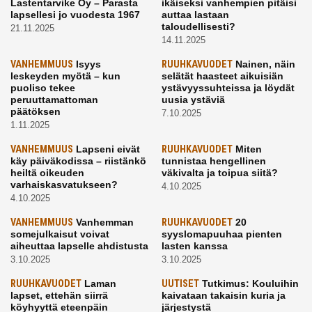
Lastentarvike Oy – Parasta
ikäiseksi vanhempien pitäisi
lapsellesi jo vuodesta 1967
auttaa lastaan
taloudellisesti?
21.11.2025
14.11.2025
VANHEMMUUS
Isyys
RUUHKAVUODET
Nainen, näin
leskeyden myötä – kun
selätät haasteet aikuisiän
puoliso tekee
ystävyyssuhteissa ja löydät
peruuttamattoman
uusia ystäviä
päätöksen
7.10.2025
1.11.2025
VANHEMMUUS
Lapseni eivät
RUUHKAVUODET
Miten
käy päiväkodissa – riistänkö
tunnistaa hengellinen
heiltä oikeuden
väkivalta ja toipua siitä?
varhaiskasvatukseen?
4.10.2025
4.10.2025
VANHEMMUUS
Vanhemman
RUUHKAVUODET
20
somejulkaisut voivat
syyslomapuuhaa pienten
aiheuttaa lapselle ahdistusta
lasten kanssa
3.10.2025
3.10.2025
RUUHKAVUODET
Laman
UUTISET
Tutkimus: Kouluihin
lapset, ettehän siirrä
kaivataan takaisin kuria ja
köyhyyttä eteenpäin
järjestystä