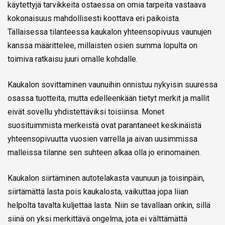
käytettyjä tarvikkeita ostaessa on omia tarpeita vastaava
kokonaisuus mahdollisesti koottava eri paikoista.
Tällaisessa tilanteessa kaukalon yhteensopivuus vaunujen
kanssa määrittelee, millaisten osien summa lopulta on
toimiva ratkaisu juuri omalle kohdalle.
Kaukalon sovittaminen vaunuihin onnistuu nykyisin suuressa
osassa tuotteita, mutta edelleenkään tietyt merkit ja mallit
eivät sovellu yhdistettäviksi toisiinsa. Monet
suosituimmista merkeistä ovat parantaneet keskinäistä
yhteensopivuutta vuosien varrella ja aivan uusimmissa
malleissa tilanne sen suhteen alkaa olla jo erinomainen.
Kaukalon siirtäminen autotelakasta vaunuun ja toisinpäin,
siirtämättä lasta pois kaukalosta, vaikuttaa jopa liian
helpolta tavalta kuljettaa lasta. Niin se tavallaan onkin, sillä
siinä on yksi merkittävä ongelma, jota ei välttämättä