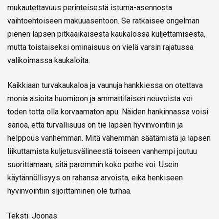
mukautettavuus perinteisestä istuma-asennosta
vaihtoehtoiseen makuuasentoon. Se ratkaisee ongelman
pienen lapsen pitkäaikaisesta kaukalossa kuljettamisesta,
mutta toistaiseksi ominaisuus on vielä varsin rajatussa
valikoimassa kaukaloita.
Kaikkiaan turvakaukaloa ja vaunuja hankkiessa on otettava
monia asioita huomioon ja ammattilaisen neuvoista voi
toden totta olla korvaamaton apu. Näiden hankinnassa voisi
sanoa, että turvallisuus on tie lapsen hyvinvointiin ja
helppous vanhemman. Mitä vähemmän säätämistä ja lapsen
liikuttamista kuljetusvälineestä toiseen vanhempi joutuu
suorittamaan, sitä paremmin koko perhe voi. Usein
käytännöllisyys on rahansa arvoista, eikä henkiseen
hyvinvointiin sijoittaminen ole turhaa.
Teksti: Joonas