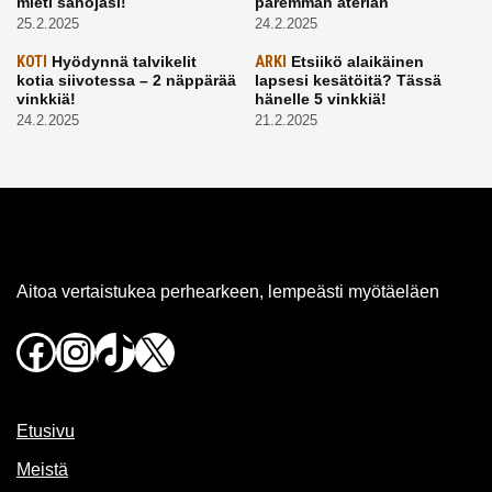
mieti sanojasi!
paremman aterian
25.2.2025
24.2.2025
KOTI
Hyödynnä talvikelit
ARKI
Etsiikö alaikäinen
kotia siivotessa – 2 näppärää
lapsesi kesätöitä? Tässä
vinkkiä!
hänelle 5 vinkkiä!
24.2.2025
21.2.2025
Aitoa vertaistukea perhearkeen, lempeästi myötäeläen
Facebook
Instagram
TikTok
X
Etusivu
Meistä