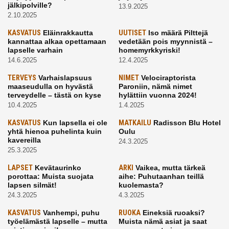
jälkipolville?
13.9.2025
2.10.2025
KASVATUS
Eläinrakkautta
UUTISET
Iso määrä Pilttejä
kannattaa alkaa opettamaan
vedetään pois myynnistä –
lapselle varhain
homemyrkkyriski!
14.6.2025
12.4.2025
TERVEYS
Varhaislapsuus
NIMET
Velociraptorista
maaseudulla on hyvästä
Paroniin, nämä nimet
terveydelle – tästä on kyse
hylättiin vuonna 2024!
10.4.2025
1.4.2025
KASVATUS
Kun lapsella ei ole
MATKAILU
Radisson Blu Hotel
yhtä hienoa puhelinta kuin
Oulu
kavereilla
24.3.2025
25.3.2025
LAPSET
Kevätaurinko
ARKI
Vaikea, mutta tärkeä
porottaa: Muista suojata
aihe: Puhutaanhan teillä
lapsen silmät!
kuolemasta?
24.3.2025
4.3.2025
KASVATUS
Vanhempi, puhu
RUOKA
Eineksiä ruoaksi?
työelämästä lapselle – mutta
Muista nämä asiat ja saat