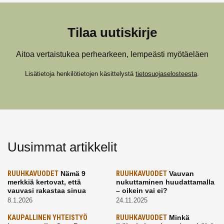
Tilaa uutiskirje
Aitoa vertaistukea perhearkeen, lempeästi myötäeläen
Lisätietoja henkilötietojen käsittelystä
tietosuojaselosteesta
.
Uusimmat artikkelit
RUUHKAVUODET
Nämä 9
RUUHKAVUODET
Vauvan
merkkiä kertovat, että
nukuttaminen huudattamalla
vauvasi rakastaa sinua
– oikein vai ei?
8.1.2026
24.11.2025
KAUPALLINEN YHTEISTYÖ
RUUHKAVUODET
Minkä