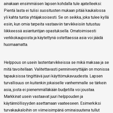
ainakaan ensimmäisen lapsen kohdalla tule ajatelleeksi:
Pientä lasta ei tulisi suositusten mukaan pitää kaukalossa
yli kahta tuntia yhtäjaksoisesti. Se on seikka, joka tulee kyllä
esiin, kun omia tarpeita vastaaviin tarvikkeisiin tutustuu
liikkeessä asiantuntijan opastuksella. Omatoimisesti
verkkokaupoista ja käytettynä ostettaessa asia voi jäädä
huomaamatta.
Helppous on usein lastentarvikkeissa se mikä maksaa ja se
mitä tavoitellaan. Valitettavasti penninvenyttäjän on monissa
tapauksissa tingittävä juuri käyttömukavuudesta. Lapsen
turvallisuus on kuitenkin jokaiselle vanhemmalle se tärkein
asia, josta ei pienemmälläkään budjetilla voi joustaa.
Markkinat usein vastaavat juuri helppouden ja
käytännöllisyyden asettamaan vaateeseen. Esimerkiksi
turvakaukaloihin on viimeisimpänä ominaisuutena tullut