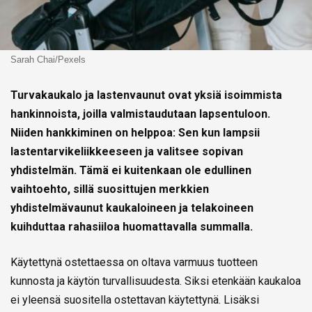
Sarah Chai/Pexels
Turvakaukalo ja lastenvaunut ovat yksiä isoimmista
hankinnoista, joilla valmistaudutaan lapsentuloon.
Niiden hankkiminen on helppoa: Sen kun lampsii
lastentarvikeliikkeeseen ja valitsee sopivan
yhdistelmän. Tämä ei kuitenkaan ole edullinen
vaihtoehto, sillä suosittujen merkkien
yhdistelmävaunut kaukaloineen ja telakoineen
kuihduttaa rahasiiloa huomattavalla summalla.
Käytettynä ostettaessa on oltava varmuus tuotteen
kunnosta ja käytön turvallisuudesta. Siksi etenkään kaukaloa
ei yleensä suositella ostettavan käytettynä. Lisäksi