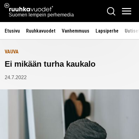
Siirry
Ruuhkavuodet.fi
Hae
Etusivulle
sisältöön
Vali
Suomen lempein perhemedia
Etusivu
Ruuhkavuodet
Vanhemmuus
Lapsiperhe
Uutise
VAUVA
Ei mikään turha kaukalo
24.7.2022