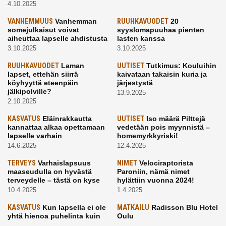
4.10.2025
VANHEMMUUS
Vanhemman
RUUHKAVUODET
20
somejulkaisut voivat
syyslomapuuhaa pienten
aiheuttaa lapselle ahdistusta
lasten kanssa
3.10.2025
3.10.2025
RUUHKAVUODET
Laman
UUTISET
Tutkimus: Kouluihin
lapset, ettehän siirrä
kaivataan takaisin kuria ja
köyhyyttä eteenpäin
järjestystä
jälkipolville?
13.9.2025
2.10.2025
KASVATUS
Eläinrakkautta
UUTISET
Iso määrä Pilttejä
kannattaa alkaa opettamaan
vedetään pois myynnistä –
lapselle varhain
homemyrkkyriski!
14.6.2025
12.4.2025
TERVEYS
Varhaislapsuus
NIMET
Velociraptorista
maaseudulla on hyvästä
Paroniin, nämä nimet
terveydelle – tästä on kyse
hylättiin vuonna 2024!
10.4.2025
1.4.2025
KASVATUS
Kun lapsella ei ole
MATKAILU
Radisson Blu Hotel
yhtä hienoa puhelinta kuin
Oulu
kavereilla
24.3.2025