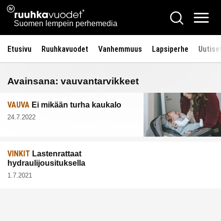
Siirry
Ruuhkavuodet.fi
Hae
sisältöön
Vali
Suomen lempein perhemedia
Etusivu
Ruuhkavuodet
Vanhemmuus
Lapsiperhe
Uutise
Avainsana:
vauvantarvikkeet
VAUVA
Ei mikään turha kaukalo
24.7.2022
VINKIT
Lastenrattaat
hydraulijousituksella
1.7.2021