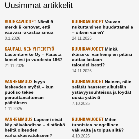
Uusimmat artikkelit
RUUHKAVUODET
Nämä 9
RUUHKAVUODET
Vauvan
merkkiä kertovat, että
nukuttaminen huudattamalla
vauvasi rakastaa sinua
– oikein vai ei?
8.1.2026
24.11.2025
KAUPALLINEN YHTEISTYÖ
RUUHKAVUODET
Minkä
Lastentarvike Oy – Parasta
ikäiseksi vanhempien pitäisi
lapsellesi jo vuodesta 1967
auttaa lastaan
taloudellisesti?
21.11.2025
14.11.2025
VANHEMMUUS
Isyys
RUUHKAVUODET
Nainen, näin
leskeyden myötä – kun
selätät haasteet aikuisiän
puoliso tekee
ystävyyssuhteissa ja löydät
peruuttamattoman
uusia ystäviä
päätöksen
7.10.2025
1.11.2025
VANHEMMUUS
Lapseni eivät
RUUHKAVUODET
Miten
käy päiväkodissa – riistänkö
tunnistaa hengellinen
heiltä oikeuden
väkivalta ja toipua siitä?
varhaiskasvatukseen?
4.10.2025